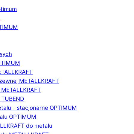
ptimum
u
PTIMUM
owych
OPTIMUM
METALLKRAFT
erdzewnej METALLKRAFT
um METALLKRAFT
um TUBEND
etalu - stacjonarne OPTIMUM
etalu OPTIMUM
ALLKRAFT do metalu