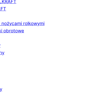
LLKRAFT
AFT
z nożycami rolkowymi
ki obrotowe
y
chy
y