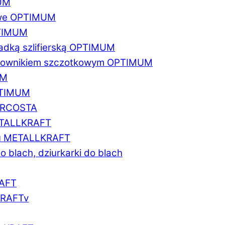
MUM
zowe OPTIMUM
PTIMUM
asadką szlifierską OPTIMUM
gratownikiem szczotkowym OPTIMUM
UM
OPTIMUM
MARCOSTA
METALLKRAFT
atu METALLKRAFT
o blach, dziurkarki do blach
RAFT
LKRAFTv