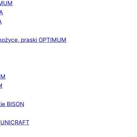
IMUM
A
A
 nożyce, praski OPTIMUM
UM
M
kie BISON
a UNICRAFT