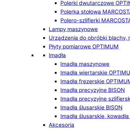
Polerki dwutarczowe OPT
Polerka stołowa MARCOST
Polero-szlifierki MARCOST
Lampy maszynowe
Urządzenia do obróbki blachy,
Płyty pomiarowe OPTIMUM
Imadła
Imadła maszynowe
Imadła wiertarskie OPTIM
Imadła frezerskie OPTIMU
Imadła precyzyjne BISON
Imadła precyzyjne szlifiers
Imadła ślusarskie BISON
Imadła ślusarskie, kowadł
Akcesoria