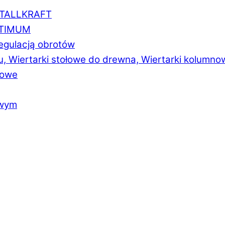
ETALLKRAFT
PTIMUM
regulacją obrotów
u, Wiertarki stołowe do drewna, Wiertarki kolumno
łowe
owym