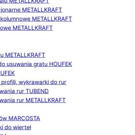
etalu METALLKRAFT
acjonarne METALLKRAFT
wukolumnowe METALLKRAFT
ionowe METALLKRAFT
talu METALLKRAFT
 do usuwania gratu HOUFEK
HOUFEK
do profili, wykrawarki do rur
fowania rur TUBEND
ifowania rur METALLKRAFT
worów MARCOSTA
ki do wierteł