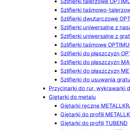
Szlifierki talerzowe OPTI
Szlifierki taśmowo-taler
Szlifierki dwutarczowe O
Szlifierki uniwersalne z n
Szlifierki uniwersalne z 
Szlifierki taśmowe OPTIM
Szlifierki do płaszczyzn 
Szlifierki do płaszczyzn 
Szlifierki do płaszczyzn 
Szlifierki do usuwania gr
Przycinarki do rur, wykrawarki d
Giętarki do metalu
Giętarki ręczne METALLK
Giętarki do profili METAL
Giętarki do profili TUBEND