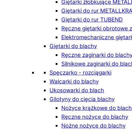
Giętarki żłobkujące META
Giętarki do rur METALLKR
Giętarki do rur TUBEND
Ręczne giętarki obrotowe 
Elektromechaniczne giętar
Giętarki do blachy
Ręczne zaginarki do blach
Silnikowe zaginarki do bla
Spęczarko - rozciągarki
Walcarki do blachy
Ukosowarki do blach
Gilotyny do cięcia blachy
Nożyce krążkowe do blach
Ręczne nożyce do blachy
Nożne nożyce do blachy