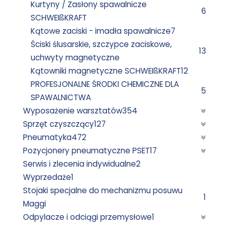
Kurtyny / Zasłony spawalnicze
6
SCHWEIßKRAFT
Kątowe zaciski - imadła spawalnicze
7
Ściski ślusarskie, szczypce zaciskowe,
13
uchwyty magnetyczne
Kątowniki magnetyczne SCHWEIßKRAFT
12
PROFESJONALNE ŚRODKI CHEMICZNE DLA
5
SPAWALNICTWA
Wyposażenie warsztatów
354
Sprzęt czyszczący
127
Pneumatyka
472
Pozycjonery pneumatyczne PSET
17
Serwis i zlecenia indywidualne
2
Wyprzedaże
1
Stojaki specjalne do mechanizmu posuwu
1
Maggi
Odpylacze i odciągi przemysłowe
1