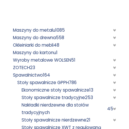
Maszyny do metalu
1085
Maszyny do drewna
558
Okleiniarki do mebli
48
Maszyny do kartonu
1
Wyroby metalowe WOLSEN
51
ZOTECH
23
Spawalnictwo
164
Stoły spawalnicze GPPH
786
Ekonomiczne stoły spawalnicze
13
Stoły spawalnicze tradycyjne
253
Nakładki nierdzewne dla stołów
45
tradycyjnych
Stoły spawalnicze nierdzewne
21
Stoły spawalnicze XWT z regulowaną