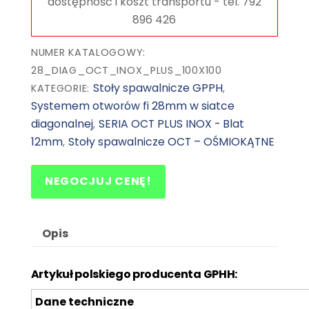
mm,
siatka
diagonalna
NUMER KATALOGOWY:
28_DIAG_OCT_INOX_PLUS_100X100
Stoły spawalnicze GPPH
KATEGORIE:
,
Systemem otworów fi 28mm w siatce
diagonalnej
SERIA OCT PLUS INOX - Blat
,
12mm
Stoły spawalnicze OCT – OŚMIOKĄTNE
,
NEGOCJUJ CENĘ!
Opis
Artykuł
polskiego producenta GPHH:
Dane techniczne