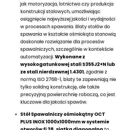
jak motoryzacja, lotnictwo czy produkcja
konstrukcji stalowych, umożliwiając
osiągnięcie najwyższej jakości i wydajności
w procesach spawania. Blaty stołów do
spawania w kształcie ośmiokąta stanowią
doskonałe rozwiązanie dla procesów
spawalniczych, szczególnie w kontekście
automatyzacji.
Wykonane z
wysokogatunkowej stali S355J2+N lub
ze stali nierdzewnej 1.4301
, zgodnie z
normą ISO 2768-1, blaty te zapewniają nie
tylko solidną konstrukcję, ale także
precyzyjną powierzchnię roboczą, co jest
kluczowe dla jakości spawów.
Stół Spawalniczy ośmiokątny OCT
PLUS INOX 1000x1000mm w systemie
otworów
fi 28
, siatka
diagonalna
to