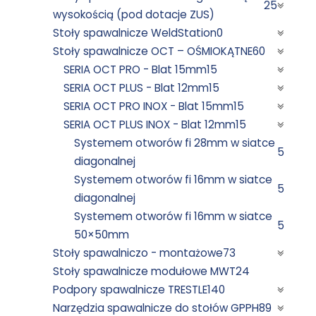
25
wysokością (pod dotacje ZUS)
Stoły spawalnicze WeldStation
0
Stoły spawalnicze OCT – OŚMIOKĄTNE
60
SERIA OCT PRO - Blat 15mm
15
SERIA OCT PLUS - Blat 12mm
15
SERIA OCT PRO INOX - Blat 15mm
15
SERIA OCT PLUS INOX - Blat 12mm
15
Systemem otworów fi 28mm w siatce
5
diagonalnej
Systemem otworów fi 16mm w siatce
5
diagonalnej
Systemem otworów fi 16mm w siatce
5
50×50mm
Stoły spawalniczo - montażowe
73
Stoły spawalnicze modułowe MWT
24
Podpory spawalnicze TRESTLE
140
Narzędzia spawalnicze do stołów GPPH
89