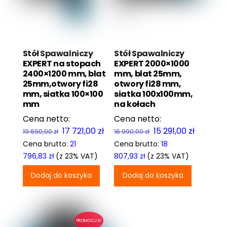
Stół Spawalniczy
Stół Spawalniczy
EXPERT na stopach
EXPERT 2000×1000
2400×1200 mm, blat
mm, blat 25mm,
25mm,otwory fi28
otwory fi28 mm,
mm, siatka 100×100
siatka 100x100mm,
mm
na kołach
Pierwotna
Aktualna
Pierwotna
Aktualn
17 721,00
zł
15 291,00
zł
19 690,00
zł
16 990,00
zł
cena
cena
cena
cena
Cena brutto:
21
Cena brutto:
18
wynosiła:
wynosi:
wynosiła:
wynosi:
796,83
zł
(z 23% VAT)
807,93
zł
(z 23% VAT)
19
17
16
15
Dodaj do koszyka
Dodaj do koszyka
690,00 zł.
721,00 zł.
990,00 zł.
291,00 zł
PROMOCJA!