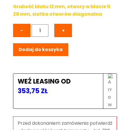
Grubość blatu 12 mm, otwory w blacie fi
28 mm, siatka otworów diagonalna
ilość
−
+
Stół
spawalniczy
Dodaj do koszyka
ośmiokątny
OCT
PLUS
INOX
1000x1000
WEŹ LEASING OD
mm,
353,75
ZŁ
blat
12
mm,
otwory
fi28