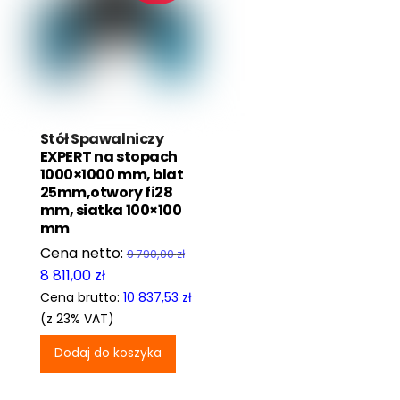
Stół Spawalniczy
EXPERT na stopach
1000×1000 mm, blat
25mm,otwory fi28
mm, siatka 100×100
mm
9 790,00
zł
Pierwotna
Aktualna
8 811,00
zł
cena
cena
Cena brutto:
10 837,53
zł
wynosiła:
wynosi:
(z 23% VAT)
9
8
Dodaj do koszyka
790,00 zł.
811,00 zł.