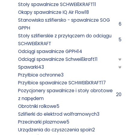
Stoły spawalnicze SCHWEIßKRAFT
11
Okapy spawalnicze IQ Air Flow
18
Stanowiska szlifiersko - spawalnicze SOG
6
GPPH
Stoły szlifierskie z przyłączem do odciągu
5
SCHWEIßKRAFT
Odciągi spawalnicze GPPH
14
Odciągi spawalnicze Schweißkraft
11
Spawarki
43
Przyłbice ochronne
3
Przyłbice spawalnicze SCHWEIßKRAFT
17
Pozycjonery spawalnicze i stoły obrotowe
20
z napędem
Obrotniki rolkowe
5
Szlifierki do elektrod wolframowych
3
Przecinarki plazmowe
5
Urządzenia do czyszczenia spoin
2