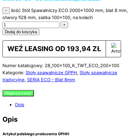
ilość Stół Spawalniczy ECO 2000x1000 mm, blat 8 mm,
−
otwory fi28 mm, siatka 100x100, na kołach
+
Dodaj do koszyka
WEŹ LEASING OD
193,94
ZŁ
Numer katalogowy: 28_100x100_K_TWT_ECO_200x100
Kategorie:
Stoły spawalnicze GPPH
,
Stoły spawalnicze
tradycyjne
,
SERIA ECO - Blat 8mm
Negocjuj cenę!
Opis
Opis
Artykuł polskiego producenta GPHH: