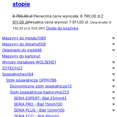
stopie
8 790,00
zł
Pierwotna cena wynosiła: 8 790,00 zł.
7
911,00
zł
Aktualna cena wynosi: 7 911,00 zł.
Cena brutto:
9
Dodaj do koszyka
730,53
zł
(z 23% VAT)
Maszyny do metalu
1085
Maszyny do drewna
558
Okleiniarki do mebli
48
Maszyny do kartonu
1
Wyroby metalowe WOLSEN
51
ZOTECH
23
Spawalnictwo
164
Stoły spawalnicze GPPH
786
Ekonomiczne stoły spawalnicze
13
Stoły spawalnicze tradycyjne
253
SERIA EXPERT- Blat 25mm
43
SERIA PRO - Blat 15mm
100
SERIA PLUS - Blat 12mm
100
SERIA ECO - Blat 8mm
10