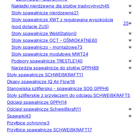
Nakładki nierdzewne dla stołów tradycyjnych
45
Stoły spawalnicze nierdzewne
21
Stoły spawalnicze XWT z regulowaną wysokością
25
(pod dotacje ZUS)
Stoły spawalnicze WeldStation
0
Stoły spawalnicze OCT – OŚMIOKĄTNE
60
Stoły spawalniczo - montażowe
73
Stoły spawalnicze modułowe MWT
24
Podpory spawalnicze TRESTLE
140
Narzędzia spawalnicze do stołów GPPH
89
Stoły spawalnicze SCHWEIßKRAFT
11
Okapy spawalnicze IQ Air Flow
18
Stanowiska szlifiersko - spawalnicze SOG GPPH
6
Stoły szlifierskie z przyłączem do odciągu SCHWEIßKRAFT
5
Odciągi spawalnicze GPPH
14
Odciągi spawalnicze Schweißkraft
11
Spawarki
43
Przyłbice ochronne
3
Przyłbice spawalnicze SCHWEIßKRAFT
17