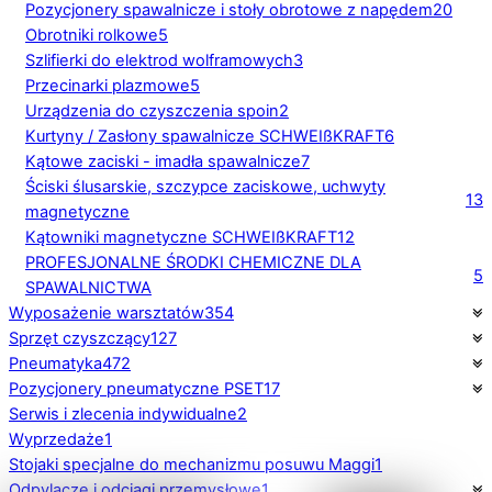
Pozycjonery spawalnicze i stoły obrotowe z napędem
20
Obrotniki rolkowe
5
Szlifierki do elektrod wolframowych
3
Przecinarki plazmowe
5
Urządzenia do czyszczenia spoin
2
Kurtyny / Zasłony spawalnicze SCHWEIßKRAFT
6
Kątowe zaciski - imadła spawalnicze
7
Ściski ślusarskie, szczypce zaciskowe, uchwyty
13
magnetyczne
Kątowniki magnetyczne SCHWEIßKRAFT
12
PROFESJONALNE ŚRODKI CHEMICZNE DLA
5
SPAWALNICTWA
Wyposażenie warsztatów
354
Sprzęt czyszczący
127
Pneumatyka
472
Pozycjonery pneumatyczne PSET
17
Serwis i zlecenia indywidualne
2
Wyprzedaże
1
Stojaki specjalne do mechanizmu posuwu Maggi
1
Odpylacze i odciągi przemysłowe
1