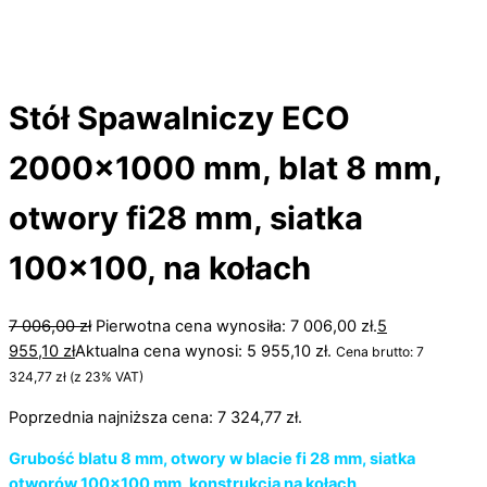
Stół Spawalniczy ECO
2000×1000 mm, blat 8 mm,
otwory fi28 mm, siatka
100×100, na kołach
7 006,00
zł
Pierwotna cena wynosiła: 7 006,00 zł.
5
955,10
zł
Aktualna cena wynosi: 5 955,10 zł.
Cena brutto:
7
324,77
zł
(z 23% VAT)
Poprzednia najniższa cena:
7 324,77
zł
.
Grubość blatu 8 mm, otwory w blacie fi 28 mm, siatka
otworów 100×100 mm, konstrukcja na kołach