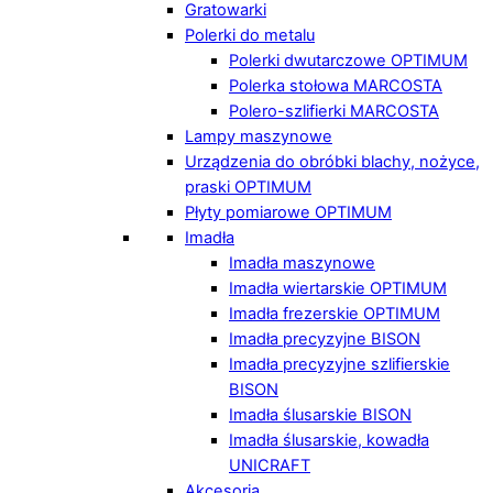
Gratowarki
Polerki do metalu
Polerki dwutarczowe OPTIMUM
Polerka stołowa MARCOSTA
Polero-szlifierki MARCOSTA
Lampy maszynowe
Urządzenia do obróbki blachy, nożyce,
praski OPTIMUM
Płyty pomiarowe OPTIMUM
Imadła
Imadła maszynowe
Imadła wiertarskie OPTIMUM
Imadła frezerskie OPTIMUM
Imadła precyzyjne BISON
Imadła precyzyjne szlifierskie
BISON
Imadła ślusarskie BISON
Imadła ślusarskie, kowadła
UNICRAFT
Akcesoria