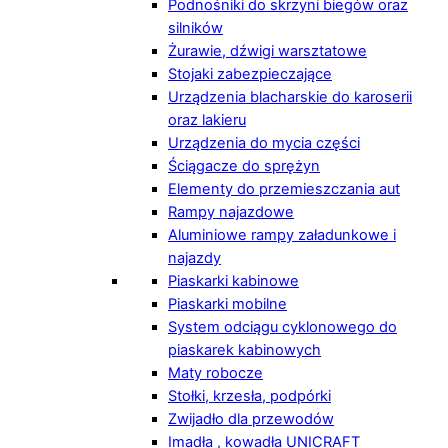
Podnośniki do skrzyni biegów oraz
silników
Żurawie, dźwigi warsztatowe
Stojaki zabezpieczające
Urządzenia blacharskie do karoserii
oraz lakieru
Urządzenia do mycia części
Ściągacze do sprężyn
Elementy do przemieszczania aut
Rampy najazdowe
Aluminiowe rampy załadunkowe i
najazdy
Piaskarki kabinowe
Piaskarki mobilne
System odciągu cyklonowego do
piaskarek kabinowych
Maty robocze
Stołki, krzesła, podpórki
Zwijadło dla przewodów
Imadła , kowadła UNICRAFT