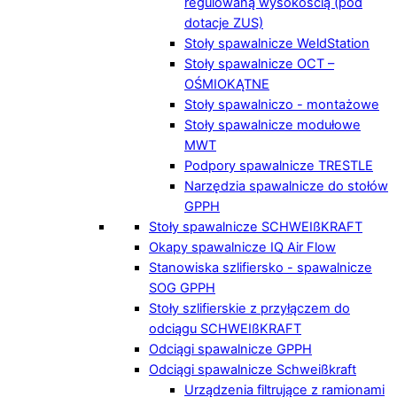
regulowaną wysokością (pod
dotacje ZUS)
Stoły spawalnicze WeldStation
Stoły spawalnicze OCT –
OŚMIOKĄTNE
Stoły spawalniczo - montażowe
Stoły spawalnicze modułowe
MWT
Podpory spawalnicze TRESTLE
Narzędzia spawalnicze do stołów
GPPH
Stoły spawalnicze SCHWEIßKRAFT
Okapy spawalnicze IQ Air Flow
Stanowiska szlifiersko - spawalnicze
SOG GPPH
Stoły szlifierskie z przyłączem do
odciągu SCHWEIßKRAFT
Odciągi spawalnicze GPPH
Odciągi spawalnicze Schweißkraft
Urządzenia filtrujące z ramionami