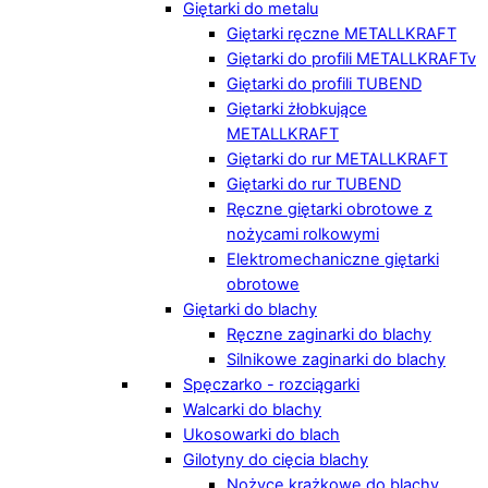
Giętarki do metalu
Giętarki ręczne METALLKRAFT
Giętarki do profili METALLKRAFTv
Giętarki do profili TUBEND
Giętarki żłobkujące
METALLKRAFT
Giętarki do rur METALLKRAFT
Giętarki do rur TUBEND
Ręczne giętarki obrotowe z
nożycami rolkowymi
Elektromechaniczne giętarki
obrotowe
Giętarki do blachy
Ręczne zaginarki do blachy
Silnikowe zaginarki do blachy
Spęczarko - rozciągarki
Walcarki do blachy
Ukosowarki do blach
Gilotyny do cięcia blachy
Nożyce krążkowe do blachy