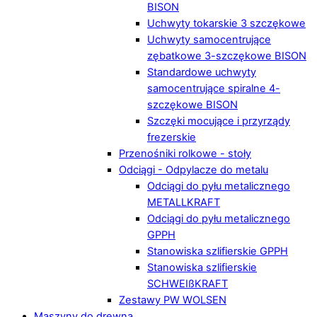
BISON
Uchwyty tokarskie 3 szczękowe
Uchwyty samocentrujące
zębatkowe 3-szczękowe BISON
Standardowe uchwyty
samocentrujące spiralne 4-
szczękowe BISON
Szczęki mocujące i przyrządy
frezerskie
Przenośniki rolkowe - stoły
Odciągi - Odpylacze do metalu
Odciągi do pyłu metalicznego
METALLKRAFT
Odciągi do pyłu metalicznego
GPPH
Stanowiska szlifierskie GPPH
Stanowiska szlifierskie
SCHWEIßKRAFT
Zestawy PW WOLSEN
Maszyny do drewna