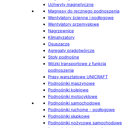
Uchwyty magnetyczne
Magnesy do ręcznego podnoszenia
Wentylatory ścienne i podłogowe
Wentylatory przemysłowe
Nagrzewnice
Klimatyzatory
Osuszacze
Agregaty prądotwórcze
Stoły podnośne
Wózki transportowe z funkcją
podnoszenia
Prasy warsztatowe UNICRAFT
Podnośniki maszynowe
Podnośniki kolejowe
Podnośniki motocyklowe
Podnośniki samochodowe
Podnośniki ruchome - podłogowe
Podnośniki słupkowe
Podnośniki nożycowe samochodowe