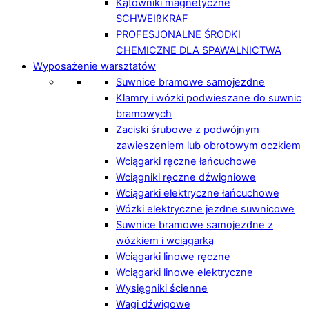
Kątowniki magnetyczne
SCHWEIßKRAF
PROFESJONALNE ŚRODKI
CHEMICZNE DLA SPAWALNICTWA
Wyposażenie warsztatów
Suwnice bramowe samojezdne
Klamry i wózki podwieszane do suwnic
bramowych
Zaciski śrubowe z podwójnym
zawieszeniem lub obrotowym oczkiem
Wciągarki ręczne łańcuchowe
Wciągniki ręczne dźwigniowe
Wciągarki elektryczne łańcuchowe
Wózki elektryczne jezdne suwnicowe
Suwnice bramowe samojezdne z
wózkiem i wciągarką
Wciągarki linowe ręczne
Wciągarki linowe elektryczne
Wysięgniki ścienne
Wagi dźwigowe