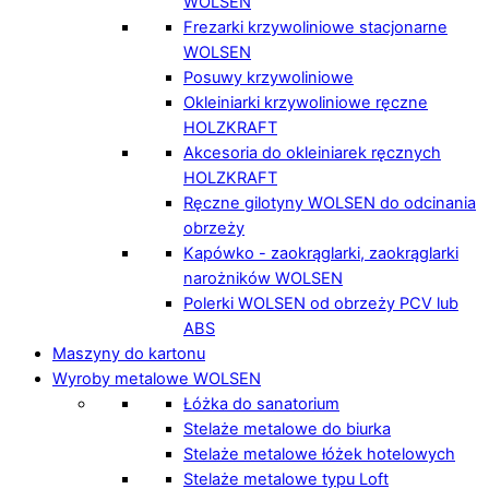
WOLSEN
Frezarki krzywoliniowe stacjonarne
WOLSEN
Posuwy krzywoliniowe
Okleiniarki krzywoliniowe ręczne
HOLZKRAFT
Akcesoria do okleiniarek ręcznych
HOLZKRAFT
Ręczne gilotyny WOLSEN do odcinania
obrzeży
Kapówko - zaokrąglarki, zaokrąglarki
narożników WOLSEN
Polerki WOLSEN od obrzeży PCV lub
ABS
Maszyny do kartonu
Wyroby metalowe WOLSEN
Łóżka do sanatorium
Stelaże metalowe do biurka
Stelaże metalowe łóżek hotelowych
Stelaże metalowe typu Loft