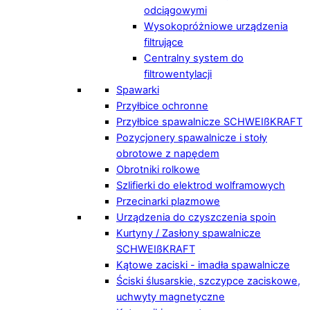
odciągowymi
Wysokopróżniowe urządzenia
filtrujące
Centralny system do
filtrowentylacji
Spawarki
Przyłbice ochronne
Przyłbice spawalnicze SCHWEIßKRAFT
Pozycjonery spawalnicze i stoły
obrotowe z napędem
Obrotniki rolkowe
Szlifierki do elektrod wolframowych
Przecinarki plazmowe
Urządzenia do czyszczenia spoin
Kurtyny / Zasłony spawalnicze
SCHWEIßKRAFT
Kątowe zaciski - imadła spawalnicze
Ściski ślusarskie, szczypce zaciskowe,
uchwyty magnetyczne