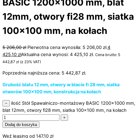
BASIC 1200×1000 mm, blat
12mm, otwory fi28 mm, siatka
100×100 mm, na kołach
5 206,00
zł
Pierwotna cena wynosiła: 5 206,00 zł.
4
425,10
zł
Aktualna cena wynosi: 4 425,10 zł.
Cena brutto:
5
442,87
zł
(z 23% VAT)
Poprzednia najniższa cena:
5 442,87
zł
.
Grubość blatu 12 mm, otwory w blacie fi 28 mm, siatka
otworów 100×100 mm, konstrukcja na kołach
ilość Stół Spawalniczo-montażowy BASIC 1200x1000 mm,
−
blat 12mm, otwory fi28 mm, siatka 100x100 mm, na kołach
+
Dodaj do koszyka
Weź leasing od
147,10
zł