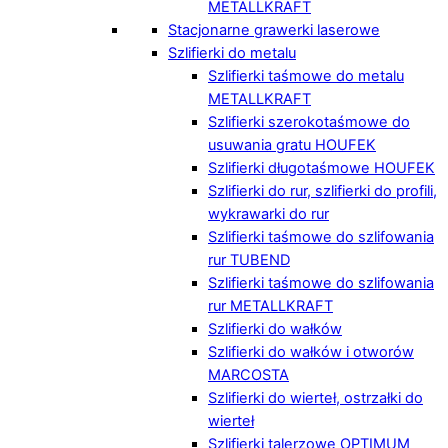
METALLKRAFT
Stacjonarne grawerki laserowe
Szlifierki do metalu
Szlifierki taśmowe do metalu
METALLKRAFT
Szlifierki szerokotaśmowe do
usuwania gratu HOUFEK
Szlifierki długotaśmowe HOUFEK
Szlifierki do rur, szlifierki do profili,
wykrawarki do rur
Szlifierki taśmowe do szlifowania
rur TUBEND
Szlifierki taśmowe do szlifowania
rur METALLKRAFT
Szlifierki do wałków
Szlifierki do wałków i otworów
MARCOSTA
Szlifierki do wierteł, ostrzałki do
wierteł
Szlifierki talerzowe OPTIMUM