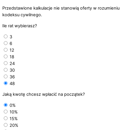
Przedstawione kalkulacje nie stanowią oferty w rozumieniu
kodeksu cywilnego.
Ile rat wybierasz?
3
6
12
18
24
30
36
48
Jaką kwotę chcesz wpłacić na początek?
0%
10%
15%
20%