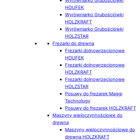
Wyrówniarko Grubościówki
HOUFEK
Wyrówniarko Grubościówki
HOLZKRAFT
Wyrówniarko Grubościówki
HOLZSTAR
Frezarki do drewna
Frezarki dolnowrzecionowe
HOUFEK
Frezarki dolnowrzecionowe
HOLZKRAFT
Frezarki dolnowrzecionowe
HOLZSTAR
Posuwy do frezarek Maggi
Technology
Posuwy do frezarek HOLZKRAFT
Maszyny wieloczynnościowe do
drewna
Maszyny wieloczynnościowe do
drewna HOLZKRAFT