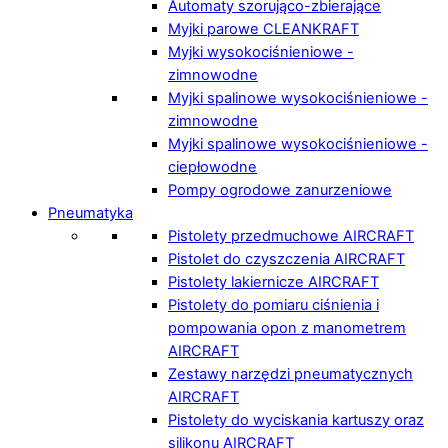
Automaty szorująco-zbierające
Myjki parowe CLEANKRAFT
Myjki wysokociśnieniowe -
zimnowodne
Myjki spalinowe wysokociśnieniowe -
zimnowodne
Myjki spalinowe wysokociśnieniowe -
ciepłowodne
Pompy ogrodowe zanurzeniowe
Pneumatyka
Pistolety przedmuchowe AIRCRAFT
Pistolet do czyszczenia AIRCRAFT
Pistolety lakiernicze AIRCRAFT
Pistolety do pomiaru ciśnienia i
pompowania opon z manometrem
AIRCRAFT
Zestawy narzędzi pneumatycznych
AIRCRAFT
Pistolety do wyciskania kartuszy oraz
silikonu AIRCRAFT