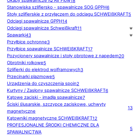
Okapy spawalnicze IQ Air Flow
18
Stanowiska szlifiersko - spawalnicze SOG GPPH
6
Stoły szlifierskie z przyłączem do odciągu SCHWEIßKRAFT
5
Odciągi spawalnicze GPPH
14
Odciągi spawalnicze Schweißkraft
11
Spawarki
43
Przyłbice ochronne
3
Przyłbice spawalnicze SCHWEIßKRAFT
17
Pozycjonery spawalnicze i stoły obrotowe z napędem
20
Obrotniki rolkowe
5
Szlifierki do elektrod wolframowych
3
Przecinarki plazmowe
5
Urządzenia do czyszczenia spoin
2
Kurtyny / Zasłony spawalnicze SCHWEIßKRAFT
6
Kątowe zaciski - imadła spawalnicze
7
Ściski ślusarskie, szczypce zaciskowe, uchwyty
13
magnetyczne
Kątowniki magnetyczne SCHWEIßKRAFT
12
PROFESJONALNE ŚRODKI CHEMICZNE DLA
5
SPAWALNICTWA