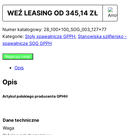
WEŹ LEASING OD
345,14
ZŁ
Numer katalogowy: 28_100x100_SOG_003_127x77
Kategorie:
Stoły spawalnicze GPPH
,
Stanowiska szlifiersko -
spawalnicze SOG GPPH
Negocjuj cenę!
Opis
Opis
A
rtykuł polskiego producenta GPHH:
Dane techniczne
Waga