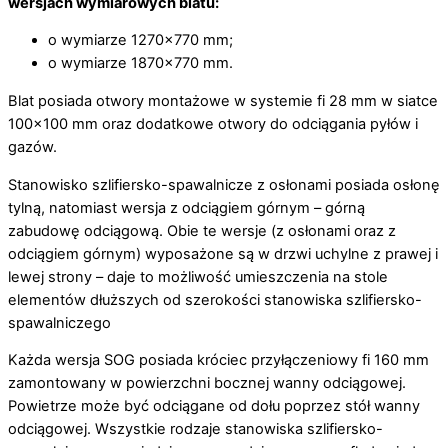
wersjach wymiarowych blatu:
o wymiarze 1270×770 mm;
o wymiarze 1870×770 mm.
Blat posiada otwory montażowe w systemie fi 28 mm w siatce
100×100 mm oraz dodatkowe otwory do odciągania pyłów i
gazów.
Stanowisko szlifiersko-spawalnicze z osłonami posiada osłonę
tylną, natomiast wersja z odciągiem górnym – górną
zabudowę odciągową. Obie te wersje (z osłonami oraz z
odciągiem górnym) wyposażone są w drzwi uchylne z prawej i
lewej strony – daje to możliwość umieszczenia na stole
elementów dłuższych od szerokości stanowiska szlifiersko-
spawalniczego
Każda wersja SOG posiada króciec przyłączeniowy fi 160 mm
zamontowany w powierzchni bocznej wanny odciągowej.
Powietrze może być odciągane od dołu poprzez stół wanny
odciągowej. Wszystkie rodzaje stanowiska szlifiersko-