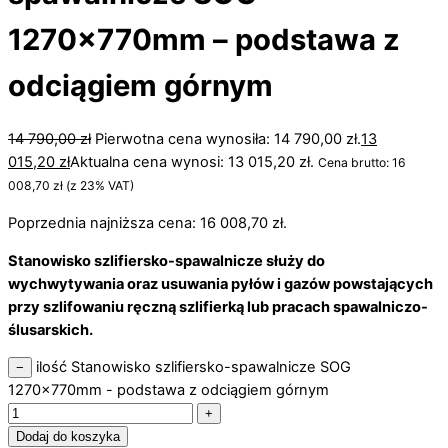
1270x770mm – podstawa z
odciągiem górnym
14 790,00
zł
Pierwotna cena wynosiła: 14 790,00 zł.
13
015,20
zł
Aktualna cena wynosi: 13 015,20 zł.
Cena brutto:
16
008,70
zł
(z 23% VAT)
Poprzednia najniższa cena:
16 008,70
zł
.
Stanowisko szlifiersko-spawalnicze służy do
wychwytywania oraz usuwania pyłów i gazów powstających
przy szlifowaniu ręczną szlifierką lub pracach spawalniczo-
ślusarskich.
ilość Stanowisko szlifiersko-spawalnicze SOG
−
1270x770mm - podstawa z odciągiem górnym
+
Dodaj do koszyka