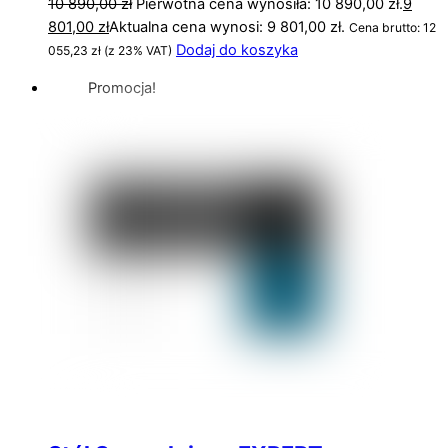
10 890,00
zł
Pierwotna cena wynosiła: 10 890,00 zł.
9
801,00
zł
Aktualna cena wynosi: 9 801,00 zł.
Cena brutto:
12
Dodaj do koszyka
055,23
zł
(z 23% VAT)
Promocja!