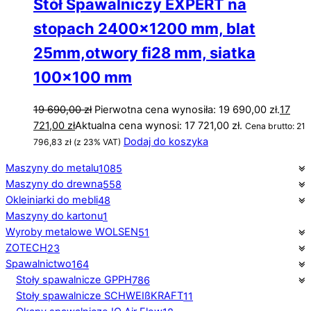
Stół Spawalniczy EXPERT na
stopach 2400×1200 mm, blat
25mm,otwory fi28 mm, siatka
100×100 mm
19 690,00
zł
Pierwotna cena wynosiła: 19 690,00 zł.
17
721,00
zł
Aktualna cena wynosi: 17 721,00 zł.
Cena brutto:
21
Dodaj do koszyka
796,83
zł
(z 23% VAT)
Maszyny do metalu
1085
Maszyny do drewna
558
Okleiniarki do mebli
48
Maszyny do kartonu
1
Wyroby metalowe WOLSEN
51
ZOTECH
23
Spawalnictwo
164
Stoły spawalnicze GPPH
786
Stoły spawalnicze SCHWEIßKRAFT
11