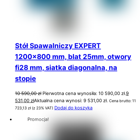
Stół Spawalniczy EXPERT
1200×800 mm, blat 25mm, otwory
fi28 mm, siatka diagonalna, na
stopie
10 590,00
zł
Pierwotna cena wynosiła: 10 590,00 zł.
9
531,00
zł
Aktualna cena wynosi: 9 531,00 zł.
Cena brutto:
11
Dodaj do koszyka
723,13
zł
(z 23% VAT)
Promocja!