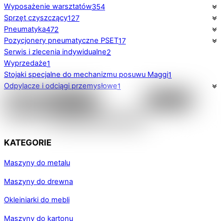
Wyposażenie warsztatów
354
Sprzęt czyszczący
127
Pneumatyka
472
Pozycjonery pneumatyczne PSET
17
Serwis i zlecenia indywidualne
2
Wyprzedaże
1
Stojaki specjalne do mechanizmu posuwu Maggi
1
Odpylacze i odciągi przemysłowe
1
KATEGORIE
Maszyny do metalu
Maszyny do drewna
Okleiniarki do mebli
Maszyny do kartonu