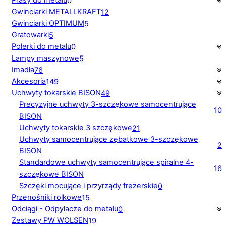
Prasy do metalu
0
Gwinciarki METALLKRAFT
12
Gwinciarki OPTIMUM
5
Gratowarki
5
Polerki do metalu
0
Lampy maszynowe
5
Imadła
76
Akcesoria
149
Uchwyty tokarskie BISON
49
Precyzyjne uchwyty 3-szczękowe samocentrujące
10
BISON
Uchwyty tokarskie 3 szczękowe
21
Uchwyty samocentrujące zębatkowe 3-szczękowe
2
BISON
Standardowe uchwyty samocentrujące spiralne 4-
16
szczękowe BISON
Szczęki mocujące i przyrządy frezerskie
0
Przenośniki rolkowe
15
Odciągi - Odpylacze do metalu
0
Zestawy PW WOLSEN
19