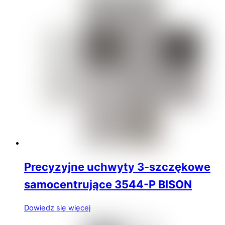
Precyzyjne uchwyty 3-szczękowe
samocentrujące 3544-P BISON
Dowiedz się więcej