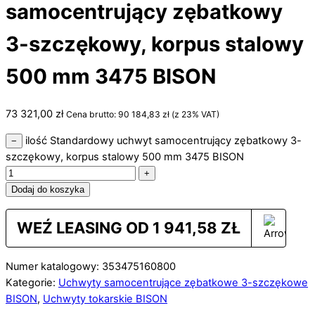
samocentrujący zębatkowy
3-szczękowy, korpus stalowy
500 mm 3475 BISON
73 321,00
zł
Cena brutto:
90 184,83
zł
(z 23% VAT)
ilość Standardowy uchwyt samocentrujący zębatkowy 3-
−
szczękowy, korpus stalowy 500 mm 3475 BISON
+
Dodaj do koszyka
WEŹ LEASING OD
1 941,58
ZŁ
Numer katalogowy: 353475160800
Kategorie:
Uchwyty samocentrujące zębatkowe 3-szczękowe
BISON
,
Uchwyty tokarskie BISON