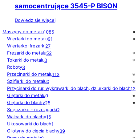
samocentrujące 3545-P BISON
Dowiedz się więcej
Maszyny do metalu
1085
Wiertarki do metalu
91
Wiertarko-frezarki
27
Frezarki do metalu
52
Tokarki do metalu
0
Roboty
3
Przecinarki do metalu
113
Szlifierki do metalu
0
Przycinarki do rur, wykrawarki do blach, dziurkarki do blach
12
Giętarki do metalu
0
Giętarki do blachy
25
Spęczarko - rozciągarki
2
Walcarki do blachy
16
Ukosowarki do blach
1
Gilotyny do cięcia blachy
39