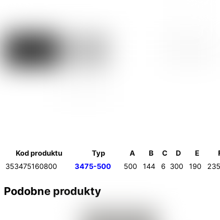
Kod produktu
Typ
A
B
C
D
E
353475160800
3475-500
500
144
6
300
190
235
Podobne produkty