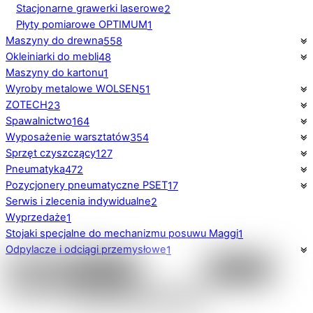
Stacjonarne grawerki laserowe
2
Płyty pomiarowe OPTIMUM
1
Maszyny do drewna
558
Okleiniarki do mebli
48
Maszyny do kartonu
1
Wyroby metalowe WOLSEN
51
ZOTECH
23
Spawalnictwo
164
Wyposażenie warsztatów
354
Sprzęt czyszczący
127
Pneumatyka
472
Pozycjonery pneumatyczne PSET
17
Serwis i zlecenia indywidualne
2
Wyprzedaże
1
Stojaki specjalne do mechanizmu posuwu Maggi
1
Odpylacze i odciągi przemysłowe
1