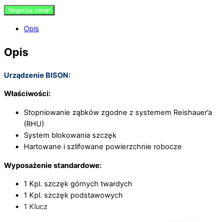
Negocjuj cenę!
Opis
Opis
Urządzenie BISON:
Właściwości:
Stopniowanie ząbków zgodne z systemem Reishauer’a
(RHU)
System blokowania szczęk
Hartowane i szlifowane powierzchnie robocze
Wyposażenie standardowe:
1 Kpl. szczęk górnych twardych
1 Kpl. szczęk podstawowych
1 Klucz