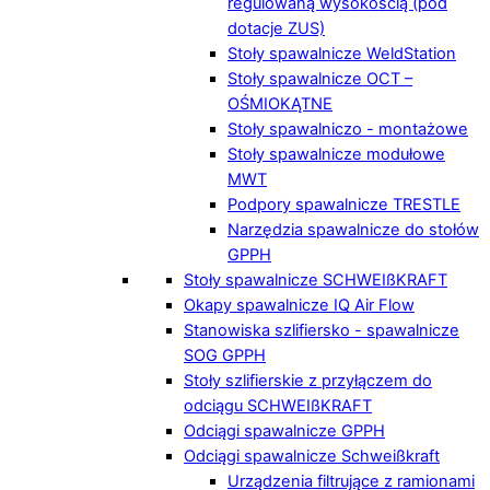
regulowaną wysokością (pod
dotacje ZUS)
Stoły spawalnicze WeldStation
Stoły spawalnicze OCT –
OŚMIOKĄTNE
Stoły spawalniczo - montażowe
Stoły spawalnicze modułowe
MWT
Podpory spawalnicze TRESTLE
Narzędzia spawalnicze do stołów
GPPH
Stoły spawalnicze SCHWEIßKRAFT
Okapy spawalnicze IQ Air Flow
Stanowiska szlifiersko - spawalnicze
SOG GPPH
Stoły szlifierskie z przyłączem do
odciągu SCHWEIßKRAFT
Odciągi spawalnicze GPPH
Odciągi spawalnicze Schweißkraft
Urządzenia filtrujące z ramionami