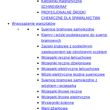
Kątowniki magnetyczne
SCHWEIßKRAF
PROFESJONALNE ŚRODKI
CHEMICZNE DLA SPAWALNICTWA
Wyposażenie warsztatów
Suwnice bramowe samojezdne
Klamry i wózki podwieszane do suwnic
bramowych
Zaciski śrubowe z podwójnym
zawieszeniem lub obrotowym oczkiem
Wciągarki ręczne łańcuchowe
Wciągniki ręczne dźwigniowe
Wciągarki elektryczne łańcuchowe
Wózki elektryczne jezdne suwnicowe
Suwnice bramowe samojezdne z
wózkiem i wciągarką
Wciągarki linowe ręczne
Wciągarki linowe elektryczne
Wysięgniki ścienne
Wagi dźwigowe