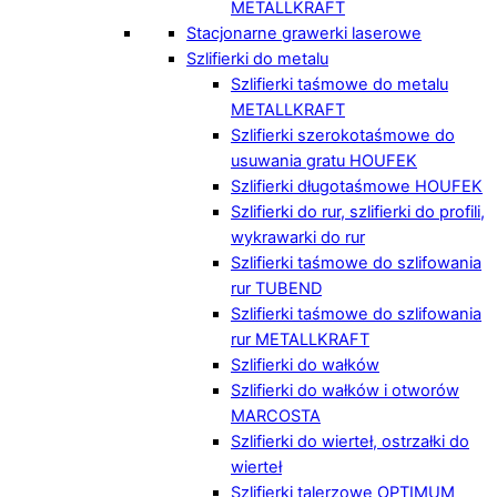
METALLKRAFT
Stacjonarne grawerki laserowe
Szlifierki do metalu
Szlifierki taśmowe do metalu
METALLKRAFT
Szlifierki szerokotaśmowe do
usuwania gratu HOUFEK
Szlifierki długotaśmowe HOUFEK
Szlifierki do rur, szlifierki do profili,
wykrawarki do rur
Szlifierki taśmowe do szlifowania
rur TUBEND
Szlifierki taśmowe do szlifowania
rur METALLKRAFT
Szlifierki do wałków
Szlifierki do wałków i otworów
MARCOSTA
Szlifierki do wierteł, ostrzałki do
wierteł
Szlifierki talerzowe OPTIMUM