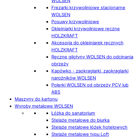
WOLSEN
Frezarki krzywoliniowe stacjonarne
WOLSEN
Posuwy krzywoliniowe
Okleiniarki krzywoliniowe ręczne
HOLZKRAFT
Akcesoria do okleiniarek ręcznych
HOLZKRAFT
Ręczne gilotyny WOLSEN do odcinania
obrzeży
Kapówko - zaokrąglarki, zaokrąglarki
narożników WOLSEN
Polerki WOLSEN od obrzeży PCV lub
ABS
Maszyny do kartonu
Wyroby metalowe WOLSEN
Łóżka do sanatorium
Stelaże metalowe do biurka
Stelaże metalowe łóżek hotelowych
Stelaże metalowe typu Loft