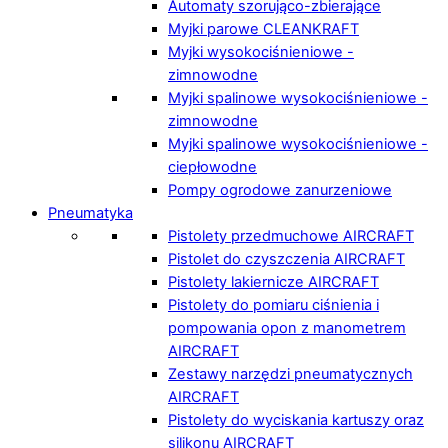
Automaty szorująco-zbierające
Myjki parowe CLEANKRAFT
Myjki wysokociśnieniowe -
zimnowodne
Myjki spalinowe wysokociśnieniowe -
zimnowodne
Myjki spalinowe wysokociśnieniowe -
ciepłowodne
Pompy ogrodowe zanurzeniowe
Pneumatyka
Pistolety przedmuchowe AIRCRAFT
Pistolet do czyszczenia AIRCRAFT
Pistolety lakiernicze AIRCRAFT
Pistolety do pomiaru ciśnienia i
pompowania opon z manometrem
AIRCRAFT
Zestawy narzędzi pneumatycznych
AIRCRAFT
Pistolety do wyciskania kartuszy oraz
silikonu AIRCRAFT