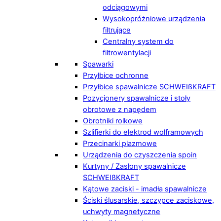
odciągowymi
Wysokopróżniowe urządzenia
filtrujące
Centralny system do
filtrowentylacji
Spawarki
Przyłbice ochronne
Przyłbice spawalnicze SCHWEIßKRAFT
Pozycjonery spawalnicze i stoły
obrotowe z napędem
Obrotniki rolkowe
Szlifierki do elektrod wolframowych
Przecinarki plazmowe
Urządzenia do czyszczenia spoin
Kurtyny / Zasłony spawalnicze
SCHWEIßKRAFT
Kątowe zaciski - imadła spawalnicze
Ściski ślusarskie, szczypce zaciskowe,
uchwyty magnetyczne