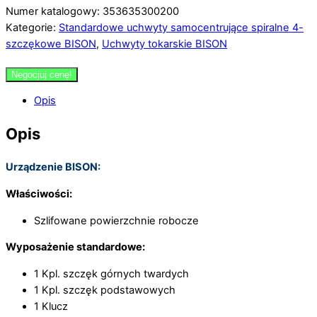
Numer katalogowy: 353635300200
Kategorie:
Standardowe uchwyty samocentrujące spiralne 4-
szczękowe BISON
,
Uchwyty tokarskie BISON
Negocjuj cenę!
Opis
Opis
Urządzenie BISON:
Właściwości:
Szlifowane powierzchnie robocze
Wyposażenie standardowe:
1 Kpl. szczęk górnych twardych
1 Kpl. szczęk podstawowych
1 Klucz