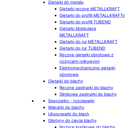
Giętarki do metalu
Giętarki ręczne METALLKRAFT
Giętarki do profili METALLKRAFTv
Giętarki do profili TUBEND
Giętarki żłobkujące
METALLKRAFT
Giętarki do rur METALLKRAFT
Giętarki do rur TUBEND
Ręczne giętarki obrotowe z
nożycami rolkowymi
Elektromechaniczne giętarki
obrotowe
Giętarki do blachy
Ręczne zaginarki do blachy
Silnikowe zaginarki do blachy
Spęczarko - rozciągarki
Walcarki do blachy
Ukosowarki do blach
Gilotyny do cięcia blachy
Nożyce krążkowe do blachy