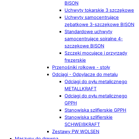
BISON
Uchwyty tokarskie 3 szczękowe
Uchwyty samocentrujące
zębatkowe 3-szczękowe BISON
Standardowe uchwyty
samocentrujące spiralne 4-
szczękowe BISON
Szczęki mocujące i przyrządy
frezerskie
Przenośniki rolkowe - stoły
Odciągi - Odpylacze do metalu
Odciągi do pyłu metalicznego
METALLKRAFT
Odciągi do pyłu metalicznego
GPPH
Stanowiska szlifierskie GPPH
Stanowiska szlifierskie
SCHWEIßKRAFT
Zestawy PW WOLSEN
Maszyny do drewna