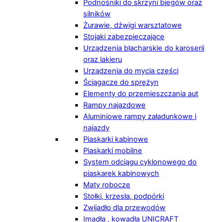
Podnośniki do skrzyni biegów oraz
silników
Żurawie, dźwigi warsztatowe
Stojaki zabezpieczające
Urządzenia blacharskie do karoserii
oraz lakieru
Urządzenia do mycia części
Ściągacze do sprężyn
Elementy do przemieszczania aut
Rampy najazdowe
Aluminiowe rampy załadunkowe i
najazdy
Piaskarki kabinowe
Piaskarki mobilne
System odciągu cyklonowego do
piaskarek kabinowych
Maty robocze
Stołki, krzesła, podpórki
Zwijadło dla przewodów
Imadła , kowadła UNICRAFT