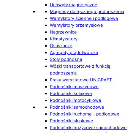
Uchwyty magnetyczne
Magnesy do ręcznego podnoszenia
Wentylatory ścienne i podłogowe
Wentylatory przemysłowe
Nagrzewnice
Klimatyzatory
Osuszacze
Agregaty prądotwórcze
Stoły podnośne
Wózki transportowe z funkcją
podnoszenia
Prasy warsztatowe UNICRAFT
Podnośniki maszynowe
Podnośniki kolejowe
Podnośniki motocyklowe
Podnośniki samochodowe
Podnośniki ruchome - podłogowe
Podnośniki słupkowe
Podnośniki nożycowe samochodowe