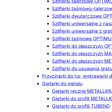
Szlifierki talerzowe OPTI
Szlifierki taśmowo-taler
Szlifierki dwutarczowe O
Szlifierki uniwersalne z n
Szlifierki uniwersalne z 
Szlifierki taśmowe OPTIM
Szlifierki do płaszczyzn 
Szlifierki do płaszczyzn 
Szlifierki do płaszczyzn 
Szlifierki do usuwania gr
Przycinarki do rur, wykrawarki d
Giętarki do metalu
Giętarki ręczne METALLK
Giętarki do profili METAL
Giętarki do profili TUBEND