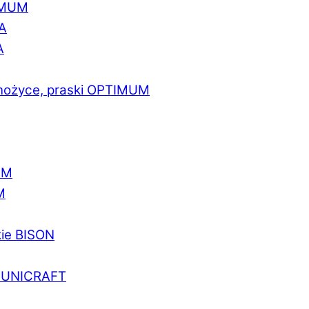
IMUM
A
A
 nożyce, praski OPTIMUM
UM
M
kie BISON
a UNICRAFT