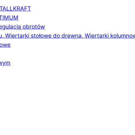
ETALLKRAFT
PTIMUM
regulacją obrotów
u, Wiertarki stołowe do drewna, Wiertarki kolumno
łowe
owym