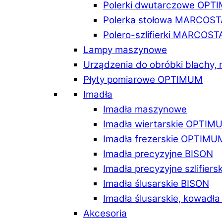
Polerki dwutarczowe OPT
Polerka stołowa MARCOST
Polero-szlifierki MARCOST
Lampy maszynowe
Urządzenia do obróbki blachy,
Płyty pomiarowe OPTIMUM
Imadła
Imadła maszynowe
Imadła wiertarskie OPTIM
Imadła frezerskie OPTIMU
Imadła precyzyjne BISON
Imadła precyzyjne szlifiers
Imadła ślusarskie BISON
Imadła ślusarskie, kowadł
Akcesoria