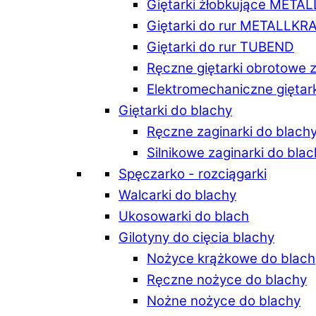
Giętarki żłobkujące META
Giętarki do rur METALLKR
Giętarki do rur TUBEND
Ręczne giętarki obrotowe 
Elektromechaniczne giętar
Giętarki do blachy
Ręczne zaginarki do blach
Silnikowe zaginarki do bla
Spęczarko - rozciągarki
Walcarki do blachy
Ukosowarki do blach
Gilotyny do cięcia blachy
Nożyce krążkowe do blach
Ręczne nożyce do blachy
Nożne nożyce do blachy