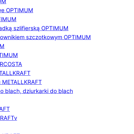
MUM
zowe OPTIMUM
PTIMUM
asadką szlifierską OPTIMUM
gratownikiem szczotkowym OPTIMUM
UM
OPTIMUM
MARCOSTA
METALLKRAFT
atu METALLKRAFT
o blach, dziurkarki do blach
RAFT
LKRAFTv