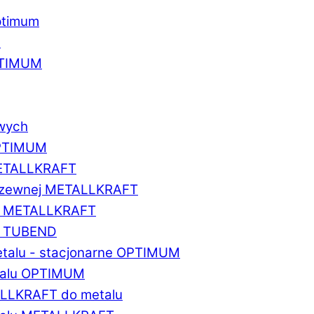
ptimum
u
PTIMUM
owych
OPTIMUM
METALLKRAFT
erdzewnej METALLKRAFT
um METALLKRAFT
um TUBEND
etalu - stacjonarne OPTIMUM
etalu OPTIMUM
ALLKRAFT do metalu