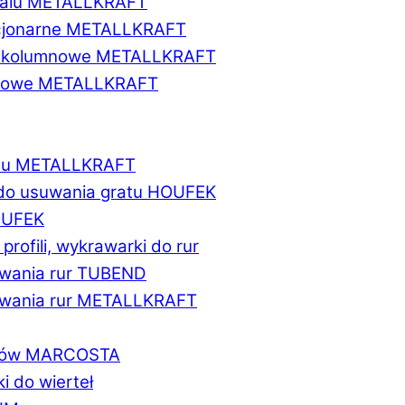
etalu METALLKRAFT
acjonarne METALLKRAFT
wukolumnowe METALLKRAFT
ionowe METALLKRAFT
talu METALLKRAFT
 do usuwania gratu HOUFEK
HOUFEK
do profili, wykrawarki do rur
fowania rur TUBEND
ifowania rur METALLKRAFT
worów MARCOSTA
ki do wierteł