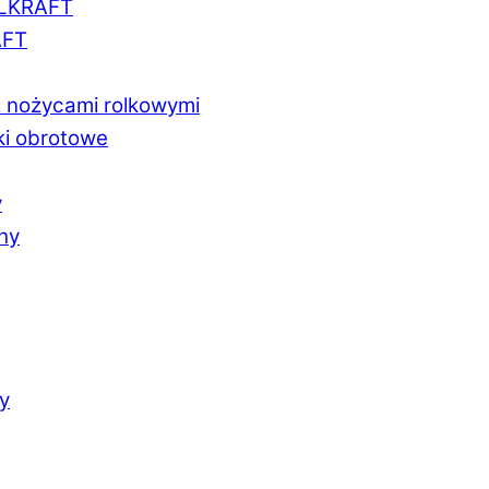
LLKRAFT
AFT
z nożycami rolkowymi
ki obrotowe
y
chy
y