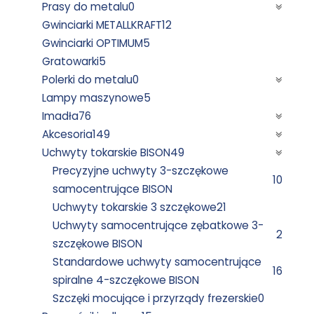
Prasy do metalu
0
Gwinciarki METALLKRAFT
12
Gwinciarki OPTIMUM
5
Gratowarki
5
Polerki do metalu
0
Lampy maszynowe
5
Imadła
76
Akcesoria
149
Uchwyty tokarskie BISON
49
Precyzyjne uchwyty 3-szczękowe
10
samocentrujące BISON
Uchwyty tokarskie 3 szczękowe
21
Uchwyty samocentrujące zębatkowe 3-
2
szczękowe BISON
Standardowe uchwyty samocentrujące
16
spiralne 4-szczękowe BISON
Szczęki mocujące i przyrządy frezerskie
0