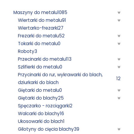
Maszyny do metalu
1085
Wiertarki do metalu
91
Wiertarko-frezarki
27
Frezarki do metalu
52
Tokarki do metalu
0
Roboty
3
Przecinarki do metalu
113
Szlifierki do metalu
0
Przycinarki do rur, wykrawarki do blach,
12
dziurkarki do blach
Giętarki do metalu
0
Giętarki do blachy
25
Spęczarko - rozciągarki
2
Walcarki do blachy
16
Ukosowarki do blach
1
Gilotyny do cięcia blachy
39