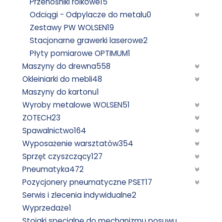
Przenośniki rolkowe
15
Odciągi - Odpylacze do metalu
0
Zestawy PW WOLSEN
19
Stacjonarne grawerki laserowe
2
Płyty pomiarowe OPTIMUM
1
Maszyny do drewna
558
Okleiniarki do mebli
48
Maszyny do kartonu
1
Wyroby metalowe WOLSEN
51
ZOTECH
23
Spawalnictwo
164
Wyposażenie warsztatów
354
Sprzęt czyszczący
127
Pneumatyka
472
Pozycjonery pneumatyczne PSET
17
Serwis i zlecenia indywidualne
2
Wyprzedaże
1
Stojaki specjalne do mechanizmu posuwu