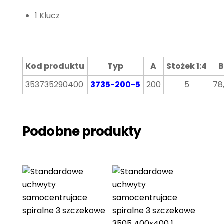
1 Klucz
Kod produktu
Typ
A
Stożek 1:4
B
353735290400
3735-200-5
200
5
78
Podobne produkty