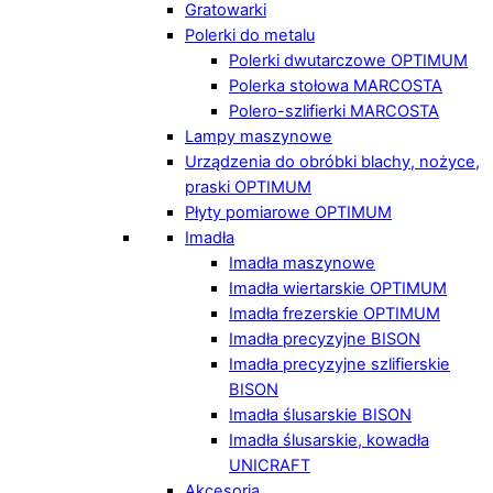
Gratowarki
Polerki do metalu
Polerki dwutarczowe OPTIMUM
Polerka stołowa MARCOSTA
Polero-szlifierki MARCOSTA
Lampy maszynowe
Urządzenia do obróbki blachy, nożyce,
praski OPTIMUM
Płyty pomiarowe OPTIMUM
Imadła
Imadła maszynowe
Imadła wiertarskie OPTIMUM
Imadła frezerskie OPTIMUM
Imadła precyzyjne BISON
Imadła precyzyjne szlifierskie
BISON
Imadła ślusarskie BISON
Imadła ślusarskie, kowadła
UNICRAFT
Akcesoria