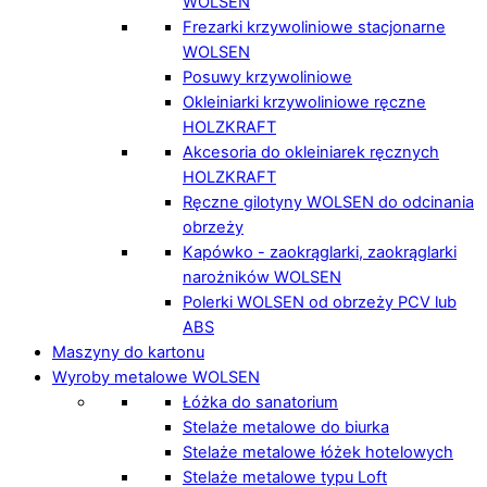
WOLSEN
Frezarki krzywoliniowe stacjonarne
WOLSEN
Posuwy krzywoliniowe
Okleiniarki krzywoliniowe ręczne
HOLZKRAFT
Akcesoria do okleiniarek ręcznych
HOLZKRAFT
Ręczne gilotyny WOLSEN do odcinania
obrzeży
Kapówko - zaokrąglarki, zaokrąglarki
narożników WOLSEN
Polerki WOLSEN od obrzeży PCV lub
ABS
Maszyny do kartonu
Wyroby metalowe WOLSEN
Łóżka do sanatorium
Stelaże metalowe do biurka
Stelaże metalowe łóżek hotelowych
Stelaże metalowe typu Loft