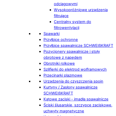
odciągowymi
Wysokopróżniowe urządzenia
filtrujące
Centralny system do
filtrowentylacji
Spawarki
Przyłbice ochronne
Przyłbice spawalnicze SCHWEIßKRAFT
Pozycjonery spawalnicze i stoły
obrotowe z napędem
Obrotniki rolkowe
Szlifierki do elektrod wolframowych
Przecinarki plazmowe
Urządzenia do czyszczenia spoin
Kurtyny / Zasłony spawalnicze
SCHWEIßKRAFT
Kątowe zaciski - imadła spawalnicze
Ściski ślusarskie, szczypce zaciskowe,
uchwyty magnetyczne