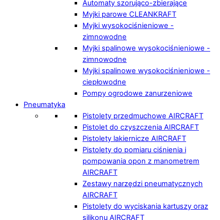
Automaty szorująco-zbierające
Myjki parowe CLEANKRAFT
Myjki wysokociśnieniowe -
zimnowodne
Myjki spalinowe wysokociśnieniowe -
zimnowodne
Myjki spalinowe wysokociśnieniowe -
ciepłowodne
Pompy ogrodowe zanurzeniowe
Pneumatyka
Pistolety przedmuchowe AIRCRAFT
Pistolet do czyszczenia AIRCRAFT
Pistolety lakiernicze AIRCRAFT
Pistolety do pomiaru ciśnienia i
pompowania opon z manometrem
AIRCRAFT
Zestawy narzędzi pneumatycznych
AIRCRAFT
Pistolety do wyciskania kartuszy oraz
silikonu AIRCRAFT