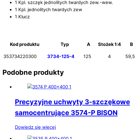
1 Kpl. szczęk jednolitych twardych zew.-wew.
1 Kpl. jednolitych twardych zew
1 Klucz
Kod produktu
Typ
A
Stożek 1:4
B
353734220300
3734-125-4
125
4
59,5
Podobne produkty
Precyzyjne uchwyty 3-szczękowe
samocentrujące 3574-P BISON
Dowiedz się więcej