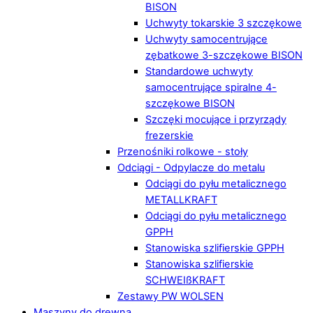
BISON
Uchwyty tokarskie 3 szczękowe
Uchwyty samocentrujące
zębatkowe 3-szczękowe BISON
Standardowe uchwyty
samocentrujące spiralne 4-
szczękowe BISON
Szczęki mocujące i przyrządy
frezerskie
Przenośniki rolkowe - stoły
Odciągi - Odpylacze do metalu
Odciągi do pyłu metalicznego
METALLKRAFT
Odciągi do pyłu metalicznego
GPPH
Stanowiska szlifierskie GPPH
Stanowiska szlifierskie
SCHWEIßKRAFT
Zestawy PW WOLSEN
Maszyny do drewna