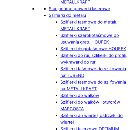
METALLKRAFT
Stacjonarne grawerki laserowe
Szlifierki do metalu
Szlifierki taśmowe do metalu
METALLKRAFT
Szlifierki szerokotaśmowe do
usuwania gratu HOUFEK
Szlifierki długotaśmowe HOUFEK
Szlifierki do rur, szlifierki do profili,
wykrawarki do rur
Szlifierki taśmowe do szlifowania
rur TUBEND
Szlifierki taśmowe do szlifowania
rur METALLKRAFT
Szlifierki do wałków
Szlifierki do wałków i otworów
MARCOSTA
Szlifierki do wierteł, ostrzałki do
wierteł
Szlifierki talerzowe OPTIMUM