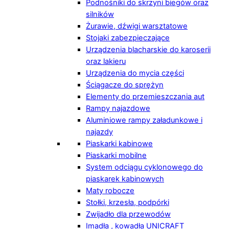
Podnośniki do skrzyni biegów oraz
silników
Żurawie, dźwigi warsztatowe
Stojaki zabezpieczające
Urządzenia blacharskie do karoserii
oraz lakieru
Urządzenia do mycia części
Ściągacze do sprężyn
Elementy do przemieszczania aut
Rampy najazdowe
Aluminiowe rampy załadunkowe i
najazdy
Piaskarki kabinowe
Piaskarki mobilne
System odciągu cyklonowego do
piaskarek kabinowych
Maty robocze
Stołki, krzesła, podpórki
Zwijadło dla przewodów
Imadła , kowadła UNICRAFT