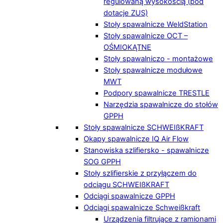
regulowaną wysokością (pod
dotacje ZUS)
Stoły spawalnicze WeldStation
Stoły spawalnicze OCT –
OŚMIOKĄTNE
Stoły spawalniczo - montażowe
Stoły spawalnicze modułowe
MWT
Podpory spawalnicze TRESTLE
Narzędzia spawalnicze do stołów
GPPH
Stoły spawalnicze SCHWEIßKRAFT
Okapy spawalnicze IQ Air Flow
Stanowiska szlifiersko - spawalnicze
SOG GPPH
Stoły szlifierskie z przyłączem do
odciągu SCHWEIßKRAFT
Odciągi spawalnicze GPPH
Odciągi spawalnicze Schweißkraft
Urządzenia filtrujące z ramionami