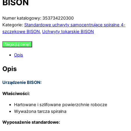
BISON
Numer katalogowy: 353734220300
Kategorie:
Standardowe uchwyty samocentrujące spiralne 4-
szczękowe BISON
,
Uchwyty tokarskie BISON
Negocjuj cenę!
Opis
Opis
Urządzenie BISON:
Właściwości:
Hartowane i szlifowane powierzchnie robocze
Wyważona tarcza spiralna
Wyposażenie standardowe: