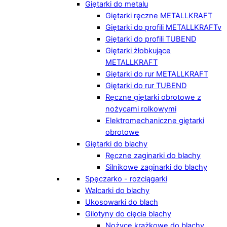
Giętarki do metalu
Giętarki ręczne METALLKRAFT
Giętarki do profili METALLKRAFTv
Giętarki do profili TUBEND
Giętarki żłobkujące
METALLKRAFT
Giętarki do rur METALLKRAFT
Giętarki do rur TUBEND
Ręczne giętarki obrotowe z
nożycami rolkowymi
Elektromechaniczne giętarki
obrotowe
Giętarki do blachy
Ręczne zaginarki do blachy
Silnikowe zaginarki do blachy
Spęczarko - rozciągarki
Walcarki do blachy
Ukosowarki do blach
Gilotyny do cięcia blachy
Nożyce krążkowe do blachy