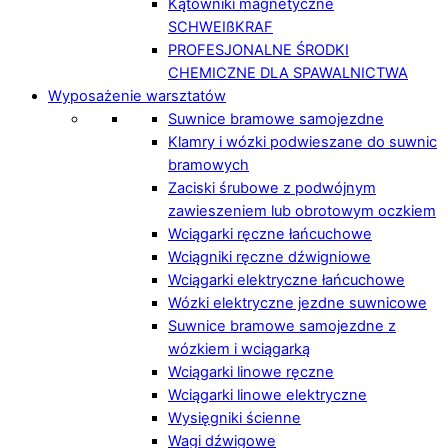
Kątowniki magnetyczne
SCHWEIßKRAF
PROFESJONALNE ŚRODKI
CHEMICZNE DLA SPAWALNICTWA
Wyposażenie warsztatów
Suwnice bramowe samojezdne
Klamry i wózki podwieszane do suwnic
bramowych
Zaciski śrubowe z podwójnym
zawieszeniem lub obrotowym oczkiem
Wciągarki ręczne łańcuchowe
Wciągniki ręczne dźwigniowe
Wciągarki elektryczne łańcuchowe
Wózki elektryczne jezdne suwnicowe
Suwnice bramowe samojezdne z
wózkiem i wciągarką
Wciągarki linowe ręczne
Wciągarki linowe elektryczne
Wysięgniki ścienne
Wagi dźwigowe