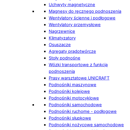
Uchwyty magnetyczne
Magnesy do ręcznego podnoszenia
Wentylatory ścienne i podłogowe
Wentylatory przemysłowe
Nagrzewnice
Klimatyzatory
Osuszacze
Agregaty prądotwórcze
Stoły podnośne
Wózki transportowe z funkcją
podnoszenia
Prasy warsztatowe UNICRAFT
Podnośniki maszynowe
Podnośniki kolejowe
Podnośniki motocyklowe
Podnośniki samochodowe
Podnośniki ruchome - podłogowe
Podnośniki słupkowe
Podnośniki nożycowe samochodowe