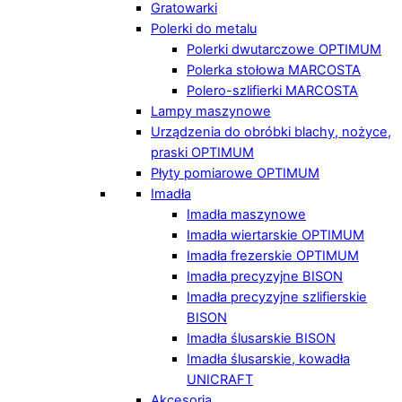
Gratowarki
Polerki do metalu
Polerki dwutarczowe OPTIMUM
Polerka stołowa MARCOSTA
Polero-szlifierki MARCOSTA
Lampy maszynowe
Urządzenia do obróbki blachy, nożyce,
praski OPTIMUM
Płyty pomiarowe OPTIMUM
Imadła
Imadła maszynowe
Imadła wiertarskie OPTIMUM
Imadła frezerskie OPTIMUM
Imadła precyzyjne BISON
Imadła precyzyjne szlifierskie
BISON
Imadła ślusarskie BISON
Imadła ślusarskie, kowadła
UNICRAFT
Akcesoria