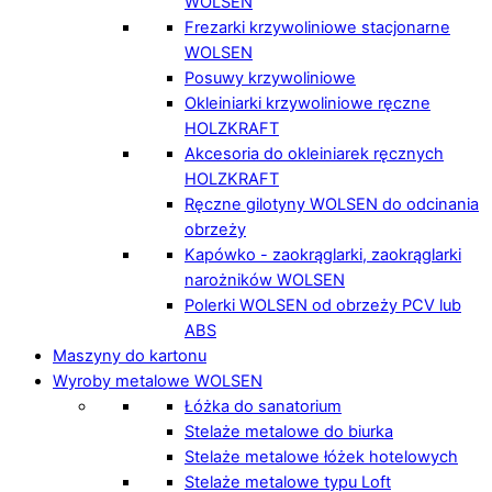
WOLSEN
Frezarki krzywoliniowe stacjonarne
WOLSEN
Posuwy krzywoliniowe
Okleiniarki krzywoliniowe ręczne
HOLZKRAFT
Akcesoria do okleiniarek ręcznych
HOLZKRAFT
Ręczne gilotyny WOLSEN do odcinania
obrzeży
Kapówko - zaokrąglarki, zaokrąglarki
narożników WOLSEN
Polerki WOLSEN od obrzeży PCV lub
ABS
Maszyny do kartonu
Wyroby metalowe WOLSEN
Łóżka do sanatorium
Stelaże metalowe do biurka
Stelaże metalowe łóżek hotelowych
Stelaże metalowe typu Loft