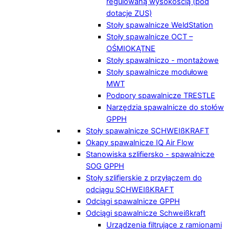
regulowaną wysokością (pod
dotacje ZUS)
Stoły spawalnicze WeldStation
Stoły spawalnicze OCT –
OŚMIOKĄTNE
Stoły spawalniczo - montażowe
Stoły spawalnicze modułowe
MWT
Podpory spawalnicze TRESTLE
Narzędzia spawalnicze do stołów
GPPH
Stoły spawalnicze SCHWEIßKRAFT
Okapy spawalnicze IQ Air Flow
Stanowiska szlifiersko - spawalnicze
SOG GPPH
Stoły szlifierskie z przyłączem do
odciągu SCHWEIßKRAFT
Odciągi spawalnicze GPPH
Odciągi spawalnicze Schweißkraft
Urządzenia filtrujące z ramionami