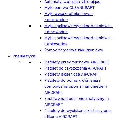
Automaty szorująco-zbierające
Myjki parowe CLEANKRAFT
Myjki wysokociśnieniowe -
zimnowodne
Myjki spalinowe wysokociśnieniowe -
zimnowodne
Myjki spalinowe wysokociśnieniowe -
ciepłowodne
Pompy ogrodowe zanurzeniowe
Pneumatyka
Pistolety przedmuchowe AIRCRAFT
Pistolet do czyszczenia AIRCRAFT
Pistolety lakiernicze AIRCRAFT
Pistolety do pomiaru ciśnienia i
pompowania opon z manometrem
AIRCRAFT
Zestawy narzędzi pneumatycznych
AIRCRAFT
Pistolety do wyciskania kartuszy oraz
silikonu AIRCRAFT