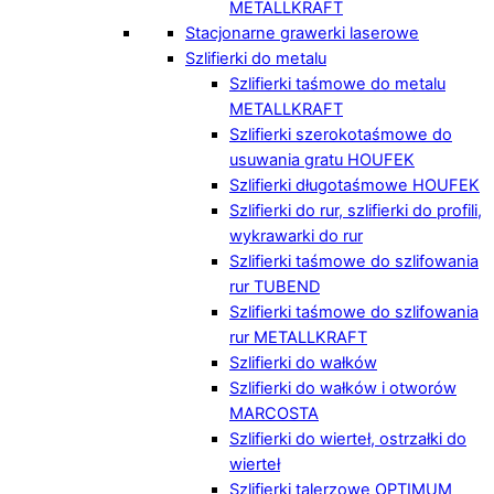
METALLKRAFT
Stacjonarne grawerki laserowe
Szlifierki do metalu
Szlifierki taśmowe do metalu
METALLKRAFT
Szlifierki szerokotaśmowe do
usuwania gratu HOUFEK
Szlifierki długotaśmowe HOUFEK
Szlifierki do rur, szlifierki do profili,
wykrawarki do rur
Szlifierki taśmowe do szlifowania
rur TUBEND
Szlifierki taśmowe do szlifowania
rur METALLKRAFT
Szlifierki do wałków
Szlifierki do wałków i otworów
MARCOSTA
Szlifierki do wierteł, ostrzałki do
wierteł
Szlifierki talerzowe OPTIMUM