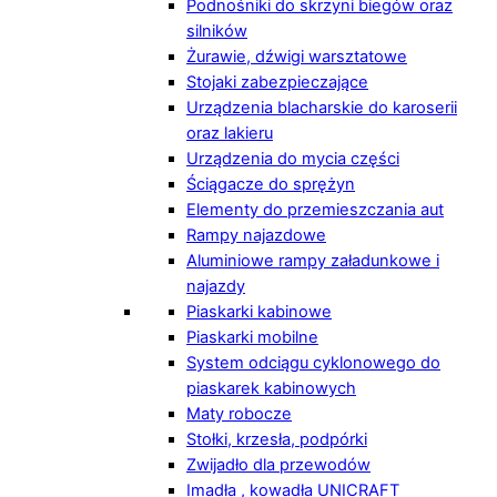
Podnośniki do skrzyni biegów oraz
silników
Żurawie, dźwigi warsztatowe
Stojaki zabezpieczające
Urządzenia blacharskie do karoserii
oraz lakieru
Urządzenia do mycia części
Ściągacze do sprężyn
Elementy do przemieszczania aut
Rampy najazdowe
Aluminiowe rampy załadunkowe i
najazdy
Piaskarki kabinowe
Piaskarki mobilne
System odciągu cyklonowego do
piaskarek kabinowych
Maty robocze
Stołki, krzesła, podpórki
Zwijadło dla przewodów
Imadła , kowadła UNICRAFT