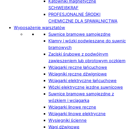
Kątowniki magnetyczne
SCHWEIßKRAF
PROFESJONALNE ŚRODKI
CHEMICZNE DLA SPAWALNICTWA
Wyposażenie warsztatów
Suwnice bramowe samojezdne
Klamry i wózki podwieszane do suwnic
bramowych
Zaciski śrubowe z podwójnym
zawieszeniem lub obrotowym oczkiem
Wciągarki ręczne łańcuchowe
Wciągniki ręczne dźwigniowe
Wciągarki elektryczne łańcuchowe
Wózki elektryczne jezdne suwnicowe
Suwnice bramowe samojezdne z
wózkiem i wciągarką
Wciągarki linowe ręczne
Wciągarki linowe elektryczne
Wysięgniki ścienne
Wagi dźwigowe