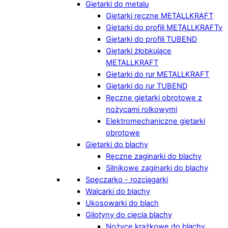
Giętarki do metalu
Giętarki ręczne METALLKRAFT
Giętarki do profili METALLKRAFTv
Giętarki do profili TUBEND
Giętarki żłobkujące
METALLKRAFT
Giętarki do rur METALLKRAFT
Giętarki do rur TUBEND
Ręczne giętarki obrotowe z
nożycami rolkowymi
Elektromechaniczne giętarki
obrotowe
Giętarki do blachy
Ręczne zaginarki do blachy
Silnikowe zaginarki do blachy
Spęczarko - rozciągarki
Walcarki do blachy
Ukosowarki do blach
Gilotyny do cięcia blachy
Nożyce krążkowe do blachy