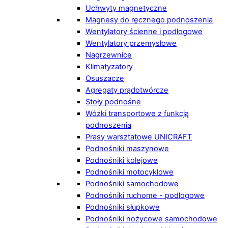
Uchwyty magnetyczne
Magnesy do ręcznego podnoszenia
Wentylatory ścienne i podłogowe
Wentylatory przemysłowe
Nagrzewnice
Klimatyzatory
Osuszacze
Agregaty prądotwórcze
Stoły podnośne
Wózki transportowe z funkcją
podnoszenia
Prasy warsztatowe UNICRAFT
Podnośniki maszynowe
Podnośniki kolejowe
Podnośniki motocyklowe
Podnośniki samochodowe
Podnośniki ruchome - podłogowe
Podnośniki słupkowe
Podnośniki nożycowe samochodowe