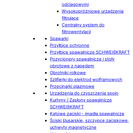
odciągowymi
Wysokopróżniowe urządzenia
filtrujące
Centralny system do
filtrowentylacji
Spawarki
Przyłbice ochronne
Przyłbice spawalnicze SCHWEIßKRAFT
Pozycjonery spawalnicze i stoły
obrotowe z napędem
Obrotniki rolkowe
Szlifierki do elektrod wolframowych
Przecinarki plazmowe
Urządzenia do czyszczenia spoin
Kurtyny / Zasłony spawalnicze
SCHWEIßKRAFT
Kątowe zaciski - imadła spawalnicze
Ściski ślusarskie, szczypce zaciskowe,
uchwyty magnetyczne