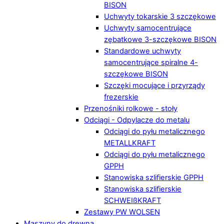
BISON
Uchwyty tokarskie 3 szczękowe
Uchwyty samocentrujące
zębatkowe 3-szczękowe BISON
Standardowe uchwyty
samocentrujące spiralne 4-
szczękowe BISON
Szczęki mocujące i przyrządy
frezerskie
Przenośniki rolkowe - stoły
Odciągi - Odpylacze do metalu
Odciągi do pyłu metalicznego
METALLKRAFT
Odciągi do pyłu metalicznego
GPPH
Stanowiska szlifierskie GPPH
Stanowiska szlifierskie
SCHWEIßKRAFT
Zestawy PW WOLSEN
Maszyny do drewna