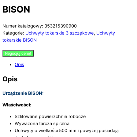
BISON
Numer katalogowy: 353215390900
Kategorie:
Uchwyty tokarskie 3 szczękowe
,
Uchwyty
tokarskie BISON
Negocjuj cenę!
Opis
Opis
Urządzenie BISON:
Właściwości:
Szlifowane powierzchnie robocze
Wyważona tarcza spiralna
Uchwyty o wielkości 500 mm i powyżej posiadają