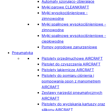
Automaty szorująco-zbierające
Myjki parowe CLEANKRAFT
Myjki wysokociśnieniowe -
zimnowodne
Myjki spalinowe wysokociśnieniowe -
zimnowodne
Myjki spalinowe wysokociśnieniowe -
ciepłowodne
Pompy ogrodowe zanurzeniowe
Pneumatyka
Pistolety przedmuchowe AIRCRAFT
Pistolet do czyszczenia AIRCRAFT
Pistolety lakiernicze AIRCRAFT
Pistolety do pomiaru ciśnienia i
pompowania opon z manometrem
AIRCRAFT
Zestawy narzędzi pneumatycznych
AIRCRAFT
Pistolety do wyciskania kartuszy oraz
silikonu AIRCRAFT