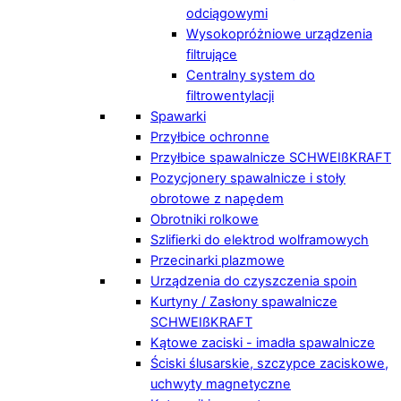
odciągowymi
Wysokopróżniowe urządzenia
filtrujące
Centralny system do
filtrowentylacji
Spawarki
Przyłbice ochronne
Przyłbice spawalnicze SCHWEIßKRAFT
Pozycjonery spawalnicze i stoły
obrotowe z napędem
Obrotniki rolkowe
Szlifierki do elektrod wolframowych
Przecinarki plazmowe
Urządzenia do czyszczenia spoin
Kurtyny / Zasłony spawalnicze
SCHWEIßKRAFT
Kątowe zaciski - imadła spawalnicze
Ściski ślusarskie, szczypce zaciskowe,
uchwyty magnetyczne