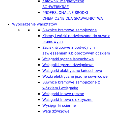
Kątowniki magnetyczne
SCHWEIßKRAF
PROFESJONALNE ŚRODKI
CHEMICZNE DLA SPAWALNICTWA
Wyposażenie warsztatów
Suwnice bramowe samojezdne
Klamry i wózki podwieszane do suwnic
bramowych
Zaciski śrubowe z podwójnym
zawieszeniem lub obrotowym oczkiem
Wciągarki ręczne łańcuchowe
Wciągniki ręczne dźwigniowe
Wciągarki elektryczne łańcuchowe
Wózki elektryczne jezdne suwnicowe
Suwnice bramowe samojezdne z
wózkiem i wciągarką
Wciągarki linowe ręczne
Wciągarki linowe elektryczne
Wysięgniki ścienne
Wagi dźwigowe