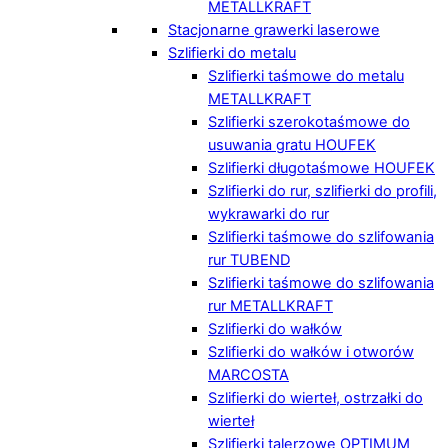
METALLKRAFT
Stacjonarne grawerki laserowe
Szlifierki do metalu
Szlifierki taśmowe do metalu
METALLKRAFT
Szlifierki szerokotaśmowe do
usuwania gratu HOUFEK
Szlifierki długotaśmowe HOUFEK
Szlifierki do rur, szlifierki do profili,
wykrawarki do rur
Szlifierki taśmowe do szlifowania
rur TUBEND
Szlifierki taśmowe do szlifowania
rur METALLKRAFT
Szlifierki do wałków
Szlifierki do wałków i otworów
MARCOSTA
Szlifierki do wierteł, ostrzałki do
wierteł
Szlifierki talerzowe OPTIMUM