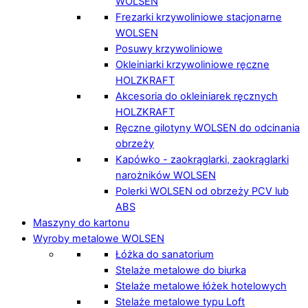
WOLSEN
Frezarki krzywoliniowe stacjonarne
WOLSEN
Posuwy krzywoliniowe
Okleiniarki krzywoliniowe ręczne
HOLZKRAFT
Akcesoria do okleiniarek ręcznych
HOLZKRAFT
Ręczne gilotyny WOLSEN do odcinania
obrzeży
Kapówko - zaokrąglarki, zaokrąglarki
narożników WOLSEN
Polerki WOLSEN od obrzeży PCV lub
ABS
Maszyny do kartonu
Wyroby metalowe WOLSEN
Łóżka do sanatorium
Stelaże metalowe do biurka
Stelaże metalowe łóżek hotelowych
Stelaże metalowe typu Loft