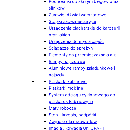
Podnośniki do skrzyni biegów oraz
silników
Żurawie, dźwigi warsztatowe
Stojaki zabezpieczające
Urządzenia blacharskie do karoserii
oraz lakieru
Urządzenia do mycia części
Ściągacze do sprężyn
Elementy do przemieszczania aut
Rampy najazdowe
Aluminiowe rampy załadunkowe i
najazdy
Piaskarki kabinowe
Piaskarki mobilne
System odciągu cyklonowego do
piaskarek kabinowych
Maty robocze
Stołki, krzesła, podpórki
Zwijadło dla przewodów
Imadła , kowadła UNICRAFT