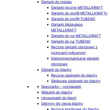
Giętarki do metalu
Giętarki ręczne METALLKRAFT
Giętarki do profili METALLKRAFTv
Giętarki do profili TUBEND
Giętarki żłobkujące
METALLKRAFT
Giętarki do rur METALLKRAFT
Giętarki do rur TUBEND
Ręczne giętarki obrotowe z
nożycami rolkowymi
Elektromechaniczne giętarki
obrotowe
Giętarki do blachy
Ręczne zaginarki do blachy
Silnikowe zaginarki do blachy
Spęczarko - rozciągarki
Walcarki do blachy
Ukosowarki do blach
Gilotyny do cięcia blachy
Nożyce krążkowe do blachy