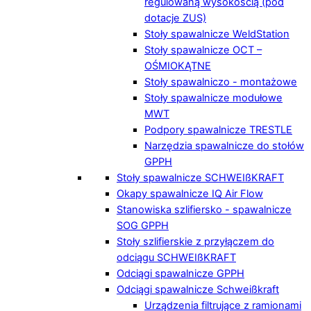
regulowaną wysokością (pod
dotacje ZUS)
Stoły spawalnicze WeldStation
Stoły spawalnicze OCT –
OŚMIOKĄTNE
Stoły spawalniczo - montażowe
Stoły spawalnicze modułowe
MWT
Podpory spawalnicze TRESTLE
Narzędzia spawalnicze do stołów
GPPH
Stoły spawalnicze SCHWEIßKRAFT
Okapy spawalnicze IQ Air Flow
Stanowiska szlifiersko - spawalnicze
SOG GPPH
Stoły szlifierskie z przyłączem do
odciągu SCHWEIßKRAFT
Odciągi spawalnicze GPPH
Odciągi spawalnicze Schweißkraft
Urządzenia filtrujące z ramionami