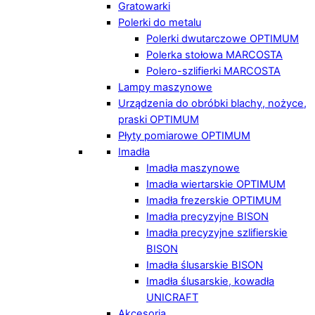
Gratowarki
Polerki do metalu
Polerki dwutarczowe OPTIMUM
Polerka stołowa MARCOSTA
Polero-szlifierki MARCOSTA
Lampy maszynowe
Urządzenia do obróbki blachy, nożyce,
praski OPTIMUM
Płyty pomiarowe OPTIMUM
Imadła
Imadła maszynowe
Imadła wiertarskie OPTIMUM
Imadła frezerskie OPTIMUM
Imadła precyzyjne BISON
Imadła precyzyjne szlifierskie
BISON
Imadła ślusarskie BISON
Imadła ślusarskie, kowadła
UNICRAFT
Akcesoria