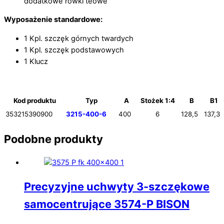
dodatkowe rowki teowe
Wyposażenie standardowe:
1 Kpl. szczęk górnych twardych
1 Kpl. szczęk podstawowych
1 Klucz
Kod produktu
Typ
A
Stożek 1:4
B
B1
353215390900
3215-400-6
400
6
128,5
137,3
Podobne produkty
Precyzyjne uchwyty 3-szczękowe
samocentrujące 3574-P BISON