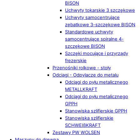
BISON
Uchwyty tokarskie 3 szczękowe
Uchwyty samocentrujące
zębatkowe 3-szczękowe BISON
Standardowe uchwyty
samocentrujące spiralne 4-
szczękowe BISON
Szczęki mocujące i przyrządy
frezerskie
Przenośniki rolkowe - stoły
Odciągi - Odpylacze do metalu
Odciągi do pyłu metalicznego
METALLKRAFT
Odciągi do pyłu metalicznego
GPPH
Stanowiska szlifierskie GPPH
Stanowiska szlifierskie
SCHWEIßKRAFT
Zestawy PW WOLSEN
Maszyny do drewna