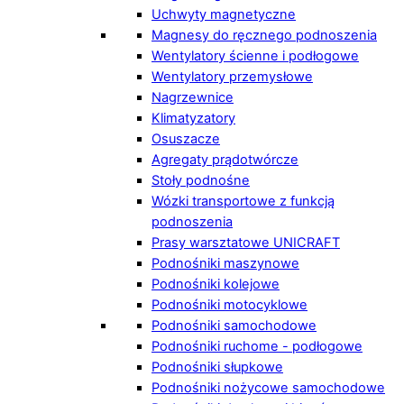
Uchwyty magnetyczne
Magnesy do ręcznego podnoszenia
Wentylatory ścienne i podłogowe
Wentylatory przemysłowe
Nagrzewnice
Klimatyzatory
Osuszacze
Agregaty prądotwórcze
Stoły podnośne
Wózki transportowe z funkcją
podnoszenia
Prasy warsztatowe UNICRAFT
Podnośniki maszynowe
Podnośniki kolejowe
Podnośniki motocyklowe
Podnośniki samochodowe
Podnośniki ruchome - podłogowe
Podnośniki słupkowe
Podnośniki nożycowe samochodowe