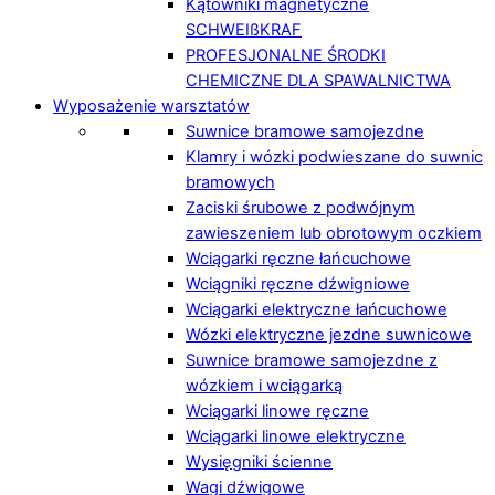
Kątowniki magnetyczne
SCHWEIßKRAF
PROFESJONALNE ŚRODKI
CHEMICZNE DLA SPAWALNICTWA
Wyposażenie warsztatów
Suwnice bramowe samojezdne
Klamry i wózki podwieszane do suwnic
bramowych
Zaciski śrubowe z podwójnym
zawieszeniem lub obrotowym oczkiem
Wciągarki ręczne łańcuchowe
Wciągniki ręczne dźwigniowe
Wciągarki elektryczne łańcuchowe
Wózki elektryczne jezdne suwnicowe
Suwnice bramowe samojezdne z
wózkiem i wciągarką
Wciągarki linowe ręczne
Wciągarki linowe elektryczne
Wysięgniki ścienne
Wagi dźwigowe