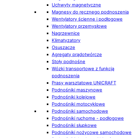
Uchwyty magnetyczne
Magnesy do ręcznego podnoszenia
Wentylatory ścienne i podłogowe
Wentylatory przemysłowe
Nagrzewnice
Klimatyzatory
Osuszacze
Agregaty prądotwórcze
Stoły podnośne
Wózki transportowe z funkcją
podnoszenia
Prasy warsztatowe UNICRAFT
Podnośniki maszynowe
Podnośniki kolejowe
Podnośniki motocyklowe
Podnośniki samochodowe
Podnośniki ruchome - podłogowe
Podnośniki słupkowe
Podnośniki nożycowe samochodowe