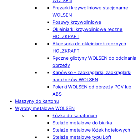
WOLSEN
Frezarki krzywoliniowe stacjonarne
WOLSEN
Posuwy krzywoliniowe
Okleiniarki krzywoliniowe ręczne
HOLZKRAFT
Akcesoria do okleiniarek ręcznych
HOLZKRAFT
Ręczne gilotyny WOLSEN do odcinania
obrzeży
Kapówko - zaokrąglarki, zaokrąglarki
narożników WOLSEN
Polerki WOLSEN od obrzeży PCV lub
ABS
Maszyny do kartonu
Wyroby metalowe WOLSEN
Łóżka do sanatorium
Stelaże metalowe do biurka
Stelaże metalowe łóżek hotelowych
Stelaże metalowe typu Loft