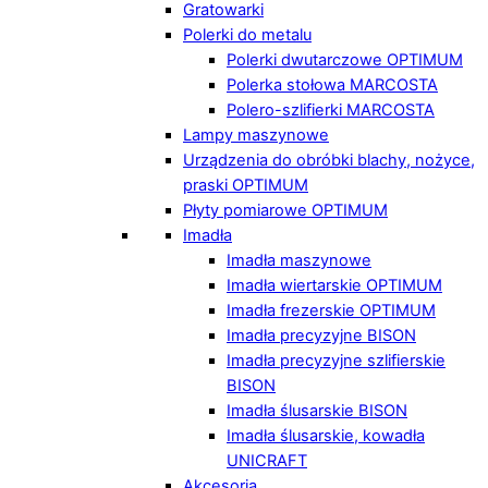
Gratowarki
Polerki do metalu
Polerki dwutarczowe OPTIMUM
Polerka stołowa MARCOSTA
Polero-szlifierki MARCOSTA
Lampy maszynowe
Urządzenia do obróbki blachy, nożyce,
praski OPTIMUM
Płyty pomiarowe OPTIMUM
Imadła
Imadła maszynowe
Imadła wiertarskie OPTIMUM
Imadła frezerskie OPTIMUM
Imadła precyzyjne BISON
Imadła precyzyjne szlifierskie
BISON
Imadła ślusarskie BISON
Imadła ślusarskie, kowadła
UNICRAFT
Akcesoria