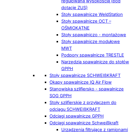
regulowaną wysokością (pod
dotacje ZUS)
Stoły spawalnicze WeldStation
Stoły spawalnicze OCT –
OŚMIOKĄTNE
Stoły spawalniczo - montażowe
Stoły spawalnicze modułowe
MWT
Podpory spawalnicze TRESTLE
Narzędzia spawalnicze do stołów
GPPH
Stoły spawalnicze SCHWEIßKRAFT
Okapy spawalnicze IQ Air Flow
Stanowiska szlifiersko - spawalnicze
SOG GPPH
Stoły szlifierskie z przyłączem do
odciągu SCHWEIßKRAFT
Odciągi spawalnicze GPPH
Odciągi spawalnicze Schweißkraft
Urządzenia filtrujące z ramionami