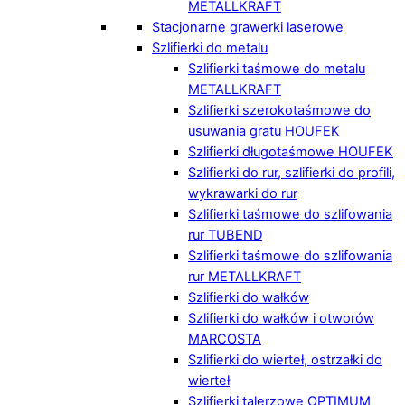
METALLKRAFT
Stacjonarne grawerki laserowe
Szlifierki do metalu
Szlifierki taśmowe do metalu
METALLKRAFT
Szlifierki szerokotaśmowe do
usuwania gratu HOUFEK
Szlifierki długotaśmowe HOUFEK
Szlifierki do rur, szlifierki do profili,
wykrawarki do rur
Szlifierki taśmowe do szlifowania
rur TUBEND
Szlifierki taśmowe do szlifowania
rur METALLKRAFT
Szlifierki do wałków
Szlifierki do wałków i otworów
MARCOSTA
Szlifierki do wierteł, ostrzałki do
wierteł
Szlifierki talerzowe OPTIMUM