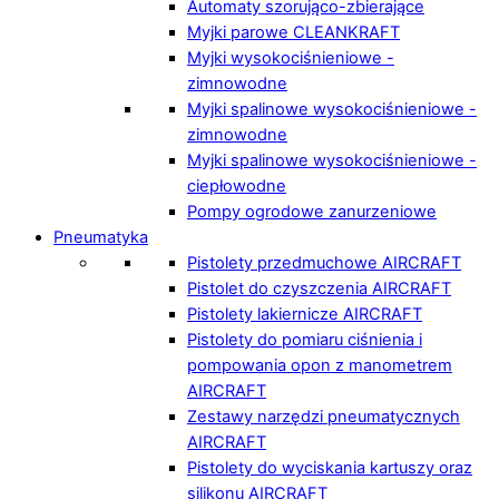
Automaty szorująco-zbierające
Myjki parowe CLEANKRAFT
Myjki wysokociśnieniowe -
zimnowodne
Myjki spalinowe wysokociśnieniowe -
zimnowodne
Myjki spalinowe wysokociśnieniowe -
ciepłowodne
Pompy ogrodowe zanurzeniowe
Pneumatyka
Pistolety przedmuchowe AIRCRAFT
Pistolet do czyszczenia AIRCRAFT
Pistolety lakiernicze AIRCRAFT
Pistolety do pomiaru ciśnienia i
pompowania opon z manometrem
AIRCRAFT
Zestawy narzędzi pneumatycznych
AIRCRAFT
Pistolety do wyciskania kartuszy oraz
silikonu AIRCRAFT