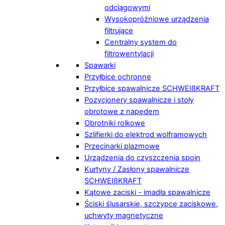
odciągowymi
Wysokopróżniowe urządzenia
filtrujące
Centralny system do
filtrowentylacji
Spawarki
Przyłbice ochronne
Przyłbice spawalnicze SCHWEIßKRAFT
Pozycjonery spawalnicze i stoły
obrotowe z napędem
Obrotniki rolkowe
Szlifierki do elektrod wolframowych
Przecinarki plazmowe
Urządzenia do czyszczenia spoin
Kurtyny / Zasłony spawalnicze
SCHWEIßKRAFT
Kątowe zaciski - imadła spawalnicze
Ściski ślusarskie, szczypce zaciskowe,
uchwyty magnetyczne