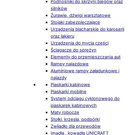
Podnośniki do skrzyni biegów oraz
silników
Żurawie, dźwigi warsztatowe
Stojaki zabezpieczające
Urządzenia blacharskie do karoserii
oraz lakieru
Urządzenia do mycia części
Ściągacze do sprężyn
Elementy do przemieszczania aut
Rampy najazdowe
Aluminiowe rampy załadunkowe i
najazdy
Piaskarki kabinowe
Piaskarki mobilne
System odciągu cyklonowego do
piaskarek kabinowych
Maty robocze
Stołki, krzesła, podpórki
Zwijadło dla przewodów
Imadła , kowadła UNICRAFT