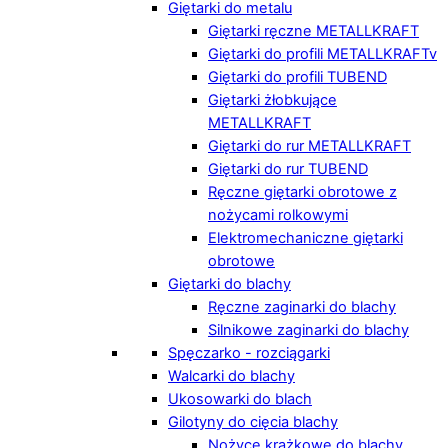
Giętarki do metalu
Giętarki ręczne METALLKRAFT
Giętarki do profili METALLKRAFTv
Giętarki do profili TUBEND
Giętarki żłobkujące
METALLKRAFT
Giętarki do rur METALLKRAFT
Giętarki do rur TUBEND
Ręczne giętarki obrotowe z
nożycami rolkowymi
Elektromechaniczne giętarki
obrotowe
Giętarki do blachy
Ręczne zaginarki do blachy
Silnikowe zaginarki do blachy
Spęczarko - rozciągarki
Walcarki do blachy
Ukosowarki do blach
Gilotyny do cięcia blachy
Nożyce krążkowe do blachy