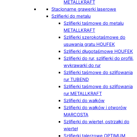
METALLKRAFT
Stacjonarne grawerki laserowe
Szlifierki do metalu
Szlifierki taśmowe do metalu
METALLKRAFT
Szlifierki szerokotaśmowe do
usuwania gratu HOUFEK
Szlifierki długotaśmowe HOUFEK
Szlifierki do rur, szlifierki do profili,
wykrawarki do rur
Szlifierki taśmowe do szlifowania
rur TUBEND
Szlifierki taśmowe do szlifowania
rur METALLKRAFT
Szlifierki do wałków
Szlifierki do wałków i otworów
MARCOSTA
Szlifierki do wierteł, ostrzałki do
wierteł
Szlifierki talerzowe OPTIMUM