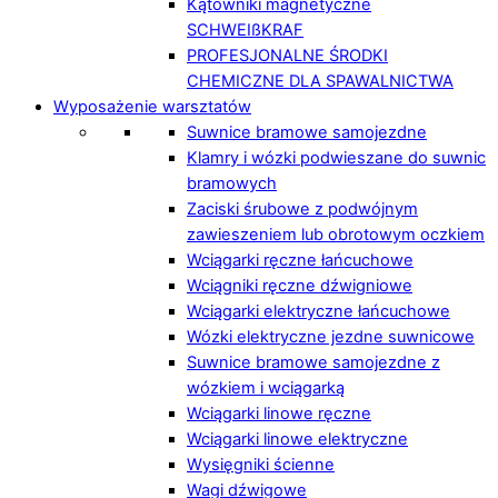
Kątowniki magnetyczne
SCHWEIßKRAF
PROFESJONALNE ŚRODKI
CHEMICZNE DLA SPAWALNICTWA
Wyposażenie warsztatów
Suwnice bramowe samojezdne
Klamry i wózki podwieszane do suwnic
bramowych
Zaciski śrubowe z podwójnym
zawieszeniem lub obrotowym oczkiem
Wciągarki ręczne łańcuchowe
Wciągniki ręczne dźwigniowe
Wciągarki elektryczne łańcuchowe
Wózki elektryczne jezdne suwnicowe
Suwnice bramowe samojezdne z
wózkiem i wciągarką
Wciągarki linowe ręczne
Wciągarki linowe elektryczne
Wysięgniki ścienne
Wagi dźwigowe