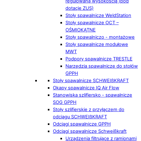
regulowaną wysokością (pod
dotacje ZUS)
Stoły spawalnicze WeldStation
Stoły spawalnicze OCT –
OŚMIOKĄTNE
Stoły spawalniczo - montażowe
Stoły spawalnicze modułowe
MWT
Podpory spawalnicze TRESTLE
Narzędzia spawalnicze do stołów
GPPH
Stoły spawalnicze SCHWEIßKRAFT
Okapy spawalnicze IQ Air Flow
Stanowiska szlifiersko - spawalnicze
SOG GPPH
Stoły szlifierskie z przyłączem do
odciągu SCHWEIßKRAFT
Odciągi spawalnicze GPPH
Odciągi spawalnicze Schweißkraft
Urządzenia filtrujące z ramionami