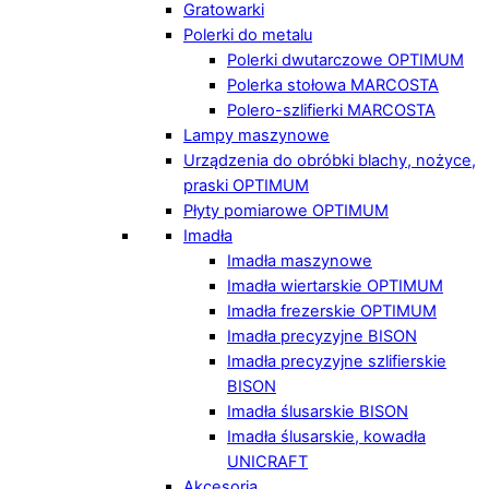
Gratowarki
Polerki do metalu
Polerki dwutarczowe OPTIMUM
Polerka stołowa MARCOSTA
Polero-szlifierki MARCOSTA
Lampy maszynowe
Urządzenia do obróbki blachy, nożyce,
praski OPTIMUM
Płyty pomiarowe OPTIMUM
Imadła
Imadła maszynowe
Imadła wiertarskie OPTIMUM
Imadła frezerskie OPTIMUM
Imadła precyzyjne BISON
Imadła precyzyjne szlifierskie
BISON
Imadła ślusarskie BISON
Imadła ślusarskie, kowadła
UNICRAFT
Akcesoria