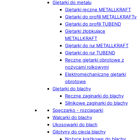
Giętarki do metalu
Giętarki ręczne METALLKRAFT
Giętarki do profili METALLKRAFTv
Giętarki do profili TUBEND
Giętarki żłobkujące
METALLKRAFT
Giętarki do rur METALLKRAFT
Giętarki do rur TUBEND
Ręczne giętarki obrotowe z
nożycami rolkowymi
Elektromechaniczne giętarki
obrotowe
Giętarki do blachy
Ręczne zaginarki do blachy
Silnikowe zaginarki do blachy
Spęczarko - rozciągarki
Walcarki do blachy
Ukosowarki do blach
Gilotyny do cięcia blachy
Nożyce krążkowe do blachy