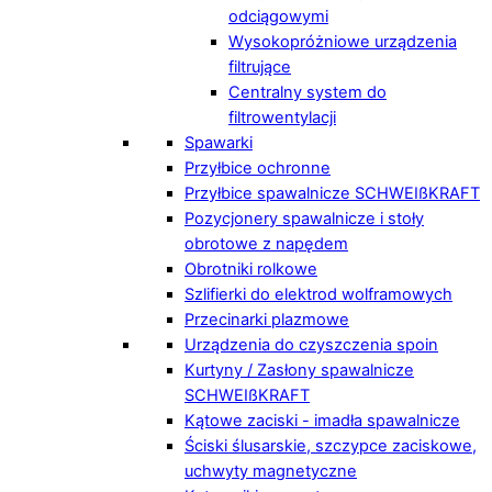
odciągowymi
Wysokopróżniowe urządzenia
filtrujące
Centralny system do
filtrowentylacji
Spawarki
Przyłbice ochronne
Przyłbice spawalnicze SCHWEIßKRAFT
Pozycjonery spawalnicze i stoły
obrotowe z napędem
Obrotniki rolkowe
Szlifierki do elektrod wolframowych
Przecinarki plazmowe
Urządzenia do czyszczenia spoin
Kurtyny / Zasłony spawalnicze
SCHWEIßKRAFT
Kątowe zaciski - imadła spawalnicze
Ściski ślusarskie, szczypce zaciskowe,
uchwyty magnetyczne