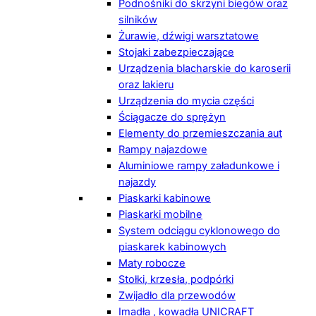
Podnośniki do skrzyni biegów oraz
silników
Żurawie, dźwigi warsztatowe
Stojaki zabezpieczające
Urządzenia blacharskie do karoserii
oraz lakieru
Urządzenia do mycia części
Ściągacze do sprężyn
Elementy do przemieszczania aut
Rampy najazdowe
Aluminiowe rampy załadunkowe i
najazdy
Piaskarki kabinowe
Piaskarki mobilne
System odciągu cyklonowego do
piaskarek kabinowych
Maty robocze
Stołki, krzesła, podpórki
Zwijadło dla przewodów
Imadła , kowadła UNICRAFT