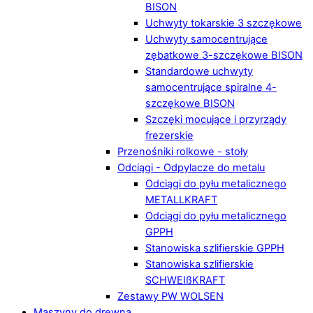
BISON
Uchwyty tokarskie 3 szczękowe
Uchwyty samocentrujące
zębatkowe 3-szczękowe BISON
Standardowe uchwyty
samocentrujące spiralne 4-
szczękowe BISON
Szczęki mocujące i przyrządy
frezerskie
Przenośniki rolkowe - stoły
Odciągi - Odpylacze do metalu
Odciągi do pyłu metalicznego
METALLKRAFT
Odciągi do pyłu metalicznego
GPPH
Stanowiska szlifierskie GPPH
Stanowiska szlifierskie
SCHWEIßKRAFT
Zestawy PW WOLSEN
Maszyny do drewna