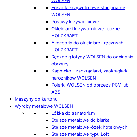
WOLSEN
Frezarki krzywoliniowe stacjonarne
WOLSEN
Posuwy krzywoliniowe
Okleiniarki krzywoliniowe ręczne
HOLZKRAFT
Akcesoria do okleiniarek ręcznych
HOLZKRAFT
Ręczne gilotyny WOLSEN do odcinania
obrzeży
Kapówko - zaokrąglarki, zaokrąglarki
narożników WOLSEN
Polerki WOLSEN od obrzeży PCV lub
ABS
Maszyny do kartonu
Wyroby metalowe WOLSEN
Łóżka do sanatorium
Stelaże metalowe do biurka
Stelaże metalowe łóżek hotelowych
Stelaże metalowe typu Loft