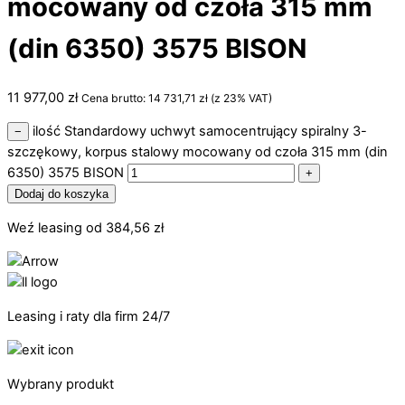
mocowany od czoła 315 mm
(din 6350) 3575 BISON
11 977,00
zł
Cena brutto:
14 731,71
zł
(z 23% VAT)
ilość Standardowy uchwyt samocentrujący spiralny 3-
−
szczękowy, korpus stalowy mocowany od czoła 315 mm (din
6350) 3575 BISON
+
Dodaj do koszyka
Weź leasing od
384,56
zł
Leasing i raty dla firm 24/7
Wybrany produkt