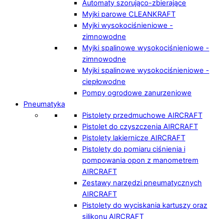
Automaty szorująco-zbierające
Myjki parowe CLEANKRAFT
Myjki wysokociśnieniowe -
zimnowodne
Myjki spalinowe wysokociśnieniowe -
zimnowodne
Myjki spalinowe wysokociśnieniowe -
ciepłowodne
Pompy ogrodowe zanurzeniowe
Pneumatyka
Pistolety przedmuchowe AIRCRAFT
Pistolet do czyszczenia AIRCRAFT
Pistolety lakiernicze AIRCRAFT
Pistolety do pomiaru ciśnienia i
pompowania opon z manometrem
AIRCRAFT
Zestawy narzędzi pneumatycznych
AIRCRAFT
Pistolety do wyciskania kartuszy oraz
silikonu AIRCRAFT