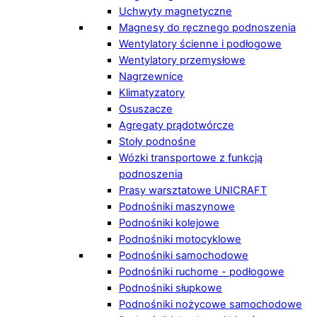
Uchwyty magnetyczne
Magnesy do ręcznego podnoszenia
Wentylatory ścienne i podłogowe
Wentylatory przemysłowe
Nagrzewnice
Klimatyzatory
Osuszacze
Agregaty prądotwórcze
Stoły podnośne
Wózki transportowe z funkcją
podnoszenia
Prasy warsztatowe UNICRAFT
Podnośniki maszynowe
Podnośniki kolejowe
Podnośniki motocyklowe
Podnośniki samochodowe
Podnośniki ruchome - podłogowe
Podnośniki słupkowe
Podnośniki nożycowe samochodowe