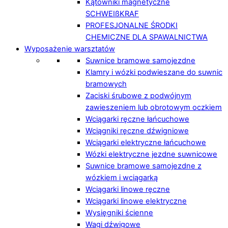
Kątowniki magnetyczne
SCHWEIßKRAF
PROFESJONALNE ŚRODKI
CHEMICZNE DLA SPAWALNICTWA
Wyposażenie warsztatów
Suwnice bramowe samojezdne
Klamry i wózki podwieszane do suwnic
bramowych
Zaciski śrubowe z podwójnym
zawieszeniem lub obrotowym oczkiem
Wciągarki ręczne łańcuchowe
Wciągniki ręczne dźwigniowe
Wciągarki elektryczne łańcuchowe
Wózki elektryczne jezdne suwnicowe
Suwnice bramowe samojezdne z
wózkiem i wciągarką
Wciągarki linowe ręczne
Wciągarki linowe elektryczne
Wysięgniki ścienne
Wagi dźwigowe