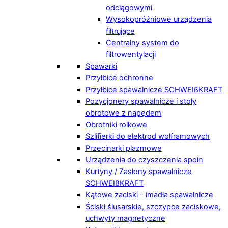
odciągowymi
Wysokopróżniowe urządzenia
filtrujące
Centralny system do
filtrowentylacji
Spawarki
Przyłbice ochronne
Przyłbice spawalnicze SCHWEIßKRAFT
Pozycjonery spawalnicze i stoły
obrotowe z napędem
Obrotniki rolkowe
Szlifierki do elektrod wolframowych
Przecinarki plazmowe
Urządzenia do czyszczenia spoin
Kurtyny / Zasłony spawalnicze
SCHWEIßKRAFT
Kątowe zaciski - imadła spawalnicze
Ściski ślusarskie, szczypce zaciskowe,
uchwyty magnetyczne