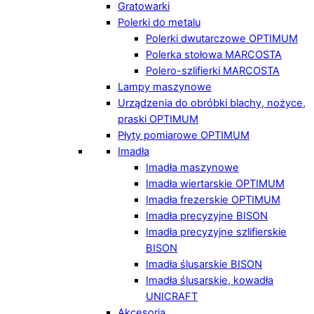
Gratowarki
Polerki do metalu
Polerki dwutarczowe OPTIMUM
Polerka stołowa MARCOSTA
Polero-szlifierki MARCOSTA
Lampy maszynowe
Urządzenia do obróbki blachy, nożyce,
praski OPTIMUM
Płyty pomiarowe OPTIMUM
Imadła
Imadła maszynowe
Imadła wiertarskie OPTIMUM
Imadła frezerskie OPTIMUM
Imadła precyzyjne BISON
Imadła precyzyjne szlifierskie
BISON
Imadła ślusarskie BISON
Imadła ślusarskie, kowadła
UNICRAFT
Akcesoria