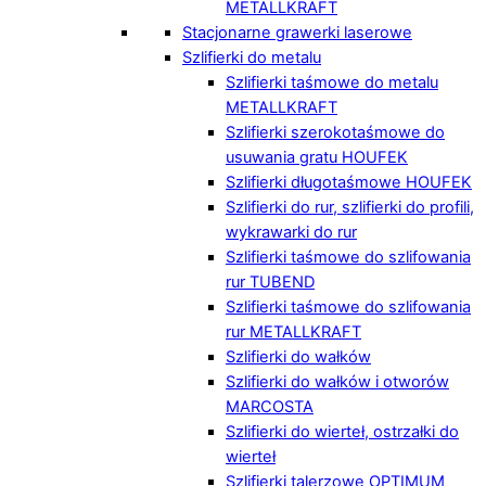
METALLKRAFT
Stacjonarne grawerki laserowe
Szlifierki do metalu
Szlifierki taśmowe do metalu
METALLKRAFT
Szlifierki szerokotaśmowe do
usuwania gratu HOUFEK
Szlifierki długotaśmowe HOUFEK
Szlifierki do rur, szlifierki do profili,
wykrawarki do rur
Szlifierki taśmowe do szlifowania
rur TUBEND
Szlifierki taśmowe do szlifowania
rur METALLKRAFT
Szlifierki do wałków
Szlifierki do wałków i otworów
MARCOSTA
Szlifierki do wierteł, ostrzałki do
wierteł
Szlifierki talerzowe OPTIMUM