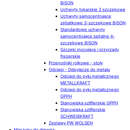
BISON
Uchwyty tokarskie 3 szczękowe
Uchwyty samocentrujące
zębatkowe 3-szczękowe BISON
Standardowe uchwyty
samocentrujące spiralne 4-
szczękowe BISON
Szczęki mocujące i przyrządy
frezerskie
Przenośniki rolkowe - stoły
Odciągi - Odpylacze do metalu
Odciągi do pyłu metalicznego
METALLKRAFT
Odciągi do pyłu metalicznego
GPPH
Stanowiska szlifierskie GPPH
Stanowiska szlifierskie
SCHWEIßKRAFT
Zestawy PW WOLSEN
Maszyny do drewna