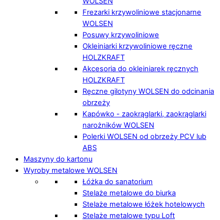
WOLSEN
Frezarki krzywoliniowe stacjonarne
WOLSEN
Posuwy krzywoliniowe
Okleiniarki krzywoliniowe ręczne
HOLZKRAFT
Akcesoria do okleiniarek ręcznych
HOLZKRAFT
Ręczne gilotyny WOLSEN do odcinania
obrzeży
Kapówko - zaokrąglarki, zaokrąglarki
narożników WOLSEN
Polerki WOLSEN od obrzeży PCV lub
ABS
Maszyny do kartonu
Wyroby metalowe WOLSEN
Łóżka do sanatorium
Stelaże metalowe do biurka
Stelaże metalowe łóżek hotelowych
Stelaże metalowe typu Loft