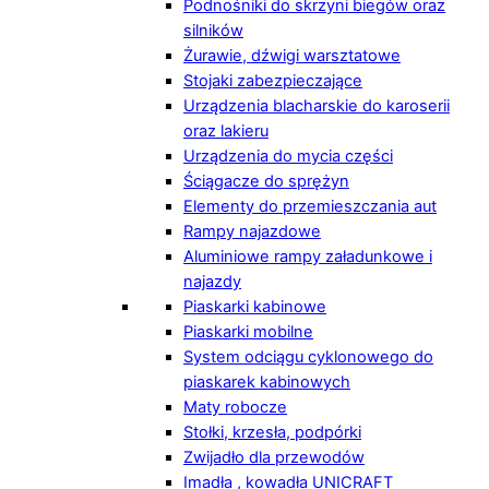
Podnośniki do skrzyni biegów oraz
silników
Żurawie, dźwigi warsztatowe
Stojaki zabezpieczające
Urządzenia blacharskie do karoserii
oraz lakieru
Urządzenia do mycia części
Ściągacze do sprężyn
Elementy do przemieszczania aut
Rampy najazdowe
Aluminiowe rampy załadunkowe i
najazdy
Piaskarki kabinowe
Piaskarki mobilne
System odciągu cyklonowego do
piaskarek kabinowych
Maty robocze
Stołki, krzesła, podpórki
Zwijadło dla przewodów
Imadła , kowadła UNICRAFT