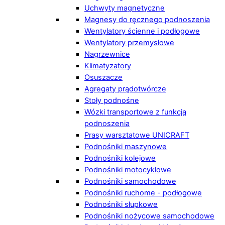
Uchwyty magnetyczne
Magnesy do ręcznego podnoszenia
Wentylatory ścienne i podłogowe
Wentylatory przemysłowe
Nagrzewnice
Klimatyzatory
Osuszacze
Agregaty prądotwórcze
Stoły podnośne
Wózki transportowe z funkcją
podnoszenia
Prasy warsztatowe UNICRAFT
Podnośniki maszynowe
Podnośniki kolejowe
Podnośniki motocyklowe
Podnośniki samochodowe
Podnośniki ruchome - podłogowe
Podnośniki słupkowe
Podnośniki nożycowe samochodowe