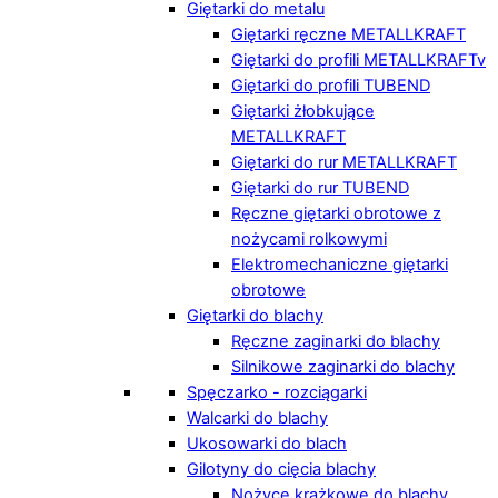
Giętarki do metalu
Giętarki ręczne METALLKRAFT
Giętarki do profili METALLKRAFTv
Giętarki do profili TUBEND
Giętarki żłobkujące
METALLKRAFT
Giętarki do rur METALLKRAFT
Giętarki do rur TUBEND
Ręczne giętarki obrotowe z
nożycami rolkowymi
Elektromechaniczne giętarki
obrotowe
Giętarki do blachy
Ręczne zaginarki do blachy
Silnikowe zaginarki do blachy
Spęczarko - rozciągarki
Walcarki do blachy
Ukosowarki do blach
Gilotyny do cięcia blachy
Nożyce krążkowe do blachy