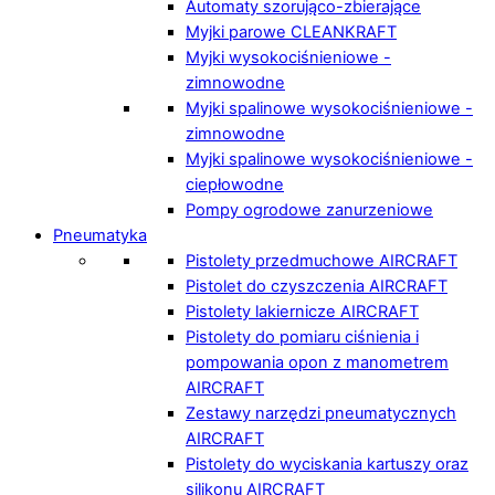
Automaty szorująco-zbierające
Myjki parowe CLEANKRAFT
Myjki wysokociśnieniowe -
zimnowodne
Myjki spalinowe wysokociśnieniowe -
zimnowodne
Myjki spalinowe wysokociśnieniowe -
ciepłowodne
Pompy ogrodowe zanurzeniowe
Pneumatyka
Pistolety przedmuchowe AIRCRAFT
Pistolet do czyszczenia AIRCRAFT
Pistolety lakiernicze AIRCRAFT
Pistolety do pomiaru ciśnienia i
pompowania opon z manometrem
AIRCRAFT
Zestawy narzędzi pneumatycznych
AIRCRAFT
Pistolety do wyciskania kartuszy oraz
silikonu AIRCRAFT