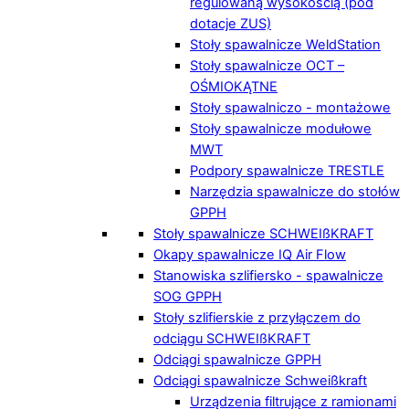
regulowaną wysokością (pod
dotacje ZUS)
Stoły spawalnicze WeldStation
Stoły spawalnicze OCT –
OŚMIOKĄTNE
Stoły spawalniczo - montażowe
Stoły spawalnicze modułowe
MWT
Podpory spawalnicze TRESTLE
Narzędzia spawalnicze do stołów
GPPH
Stoły spawalnicze SCHWEIßKRAFT
Okapy spawalnicze IQ Air Flow
Stanowiska szlifiersko - spawalnicze
SOG GPPH
Stoły szlifierskie z przyłączem do
odciągu SCHWEIßKRAFT
Odciągi spawalnicze GPPH
Odciągi spawalnicze Schweißkraft
Urządzenia filtrujące z ramionami