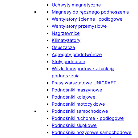
Uchwyty magnetyczne
Magnesy do ręcznego podnoszenia
Wentylatory ścienne i podłogowe
Wentylatory przemysłowe
Nagrzewnice
Klimatyzatory
Osuszacze
Agregaty prądotwórcze
Stoły podnośne
Wózki transportowe z funkcją
podnoszenia
Prasy warsztatowe UNICRAFT
Podnośniki maszynowe
Podnośniki kolejowe
Podnośniki motocyklowe
Podnośniki samochodowe
Podnośniki ruchome - podłogowe
Podnośniki słupkowe
Podnośniki nożycowe samochodowe