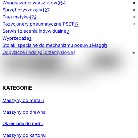
Wyposażenie warsztatów
354
Sprzęt czyszczący
127
Pneumatyka
472
Pozycjonery pneumatyczne PSET
17
Serwis i zlecenia indywidualne
2
Wyprzedaże
1
Stojaki specjalne do mechanizmu posuwu Maggi
1
Odpylacze i odciągi przemysłowe
1
KATEGORIE
Maszyny do metalu
Maszyny do drewna
Okleiniarki do mebli
Maszyny do kartonu