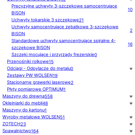
Precyzyjne uchwyty 3-szczękowe samocentrujące
10
BISON
Uchwyty tokarskie 3 szczękowe
21
Uchwyty samocentrujące zębatkowe 3-szczękowe
2
BISON
Standardowe uchwyty samocentrujące spiralne 4-
16
szczękowe BISON
Szczęki mocujące i przyrządy frezerskie
0
Przenośniki rolkowe
15
Odciągi - Odpylacze do metalu
0
Zestawy PW WOLSEN
19
Stacjonarne grawerki laserowe
2
Płyty pomiarowe OPTIMUM
1
Maszyny do drewna
558
Okleiniarki do mebli
48
Maszyny do kartonu
1
Wyroby metalowe WOLSEN
51
ZOTECH
23
Spawalnictwo
164