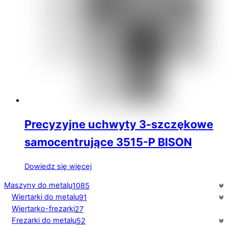
Precyzyjne uchwyty 3-szczękowe
samocentrujące 3515-P BISON
Dowiedz się więcej
Maszyny do metalu
1085
Wiertarki do metalu
91
Wiertarko-frezarki
27
Frezarki do metalu
52