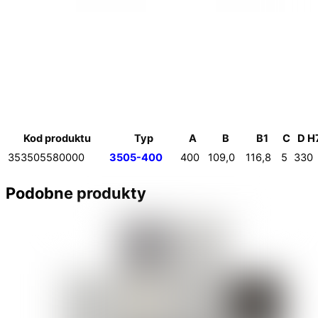
Kod produktu
Typ
A
B
B1
C
D H
353505580000
3505-400
400
109,0
116,8
5
330
Podobne produkty