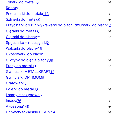
Tokarki do metalu
0
Roboty
3
Przecinarki do metalu
113
Szlifierki do metalu
0
Przycinarki do rur, wykrawarki do blach, dziurkarki do blach
12
Giętarki do metalu
0
Giętarki do blachy
25
Spęczarko - rozciągarki
2
Walcarki do blachy
16
Ukosowarki do blach
1
Gilotyny do cięcia blachy
39
Prasy do metalu
0
Gwinciarki METALLKRAFT
12
Gwinciarki OPTIMUM
5
Gratowarki
5
Polerki do metalu
0
Lampy maszynowe
5
Imadła
76
Akcesoria
149
Uchwyty tokarskie BISON
49