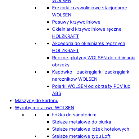
WOLSEN
Frezarki krzywoliniowe stacjonarne
WOLSEN
Posuwy krzywoliniowe
Okleiniarki krzywoliniowe ręczne
HOLZKRAFT
Akcesoria do okleiniarek ręcznych
HOLZKRAFT
Ręczne gilotyny WOLSEN do odcinania
obrzeży
Kapówko - zaokrąglarki, zaokrąglarki
narożników WOLSEN
Polerki WOLSEN od obrzeży PCV lub
ABS
Maszyny do kartonu
Wyroby metalowe WOLSEN
Łóżka do sanatorium
Stelaże metalowe do biurka
Stelaże metalowe łóżek hotelowych
Stelaże metalowe typu Loft