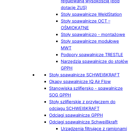
regulowaną wysokością (pod
dotacje ZUS)
Stoły spawalnicze WeldStation
Stoły spawalnicze OCT –
OŚMIOKĄTNE
Stoły spawalniczo - montażowe
Stoły spawalnicze modułowe
MWT
Podpory spawalnicze TRESTLE
Narzędzia spawalnicze do stołów
GPPH
Stoły spawalnicze SCHWEIßKRAFT
Okapy spawalnicze IQ Air Flow
Stanowiska szlifiersko - spawalnicze
SOG GPPH
Stoły szlifierskie z przyłączem do
odciągu SCHWEIßKRAFT
Odciągi spawalnicze GPPH
Odciągi spawalnicze Schweißkraft
Urządzenia filtrujące z ramionami