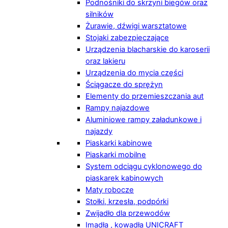
Podnośniki do skrzyni biegów oraz
silników
Żurawie, dźwigi warsztatowe
Stojaki zabezpieczające
Urządzenia blacharskie do karoserii
oraz lakieru
Urządzenia do mycia części
Ściągacze do sprężyn
Elementy do przemieszczania aut
Rampy najazdowe
Aluminiowe rampy załadunkowe i
najazdy
Piaskarki kabinowe
Piaskarki mobilne
System odciągu cyklonowego do
piaskarek kabinowych
Maty robocze
Stołki, krzesła, podpórki
Zwijadło dla przewodów
Imadła , kowadła UNICRAFT