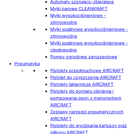
Automaty szorująco-zbierające
Myjki parowe CLEANKRAFT
Myjki wysokociśnieniowe -
zimnowodne
Myjki spalinowe wysokociśnieniowe -
zimnowodne
Myjki spalinowe wysokociśnieniowe -
ciepłowodne
Pompy ogrodowe zanurzeniowe
Pneumatyka
Pistolety przedmuchowe AIRCRAFT
Pistolet do czyszczenia AIRCRAFT
Pistolety lakiernicze AIRCRAFT
Pistolety do pomiaru ciśnienia i
pompowania opon z manometrem
AIRCRAFT
Zestawy narzędzi pneumatycznych
AIRCRAFT
Pistolety do wyciskania kartuszy oraz
silikonu AIRCRAFT