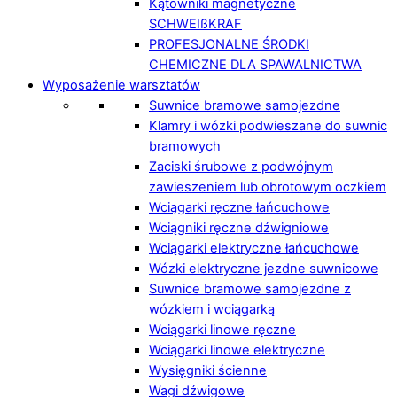
Kątowniki magnetyczne
SCHWEIßKRAF
PROFESJONALNE ŚRODKI
CHEMICZNE DLA SPAWALNICTWA
Wyposażenie warsztatów
Suwnice bramowe samojezdne
Klamry i wózki podwieszane do suwnic
bramowych
Zaciski śrubowe z podwójnym
zawieszeniem lub obrotowym oczkiem
Wciągarki ręczne łańcuchowe
Wciągniki ręczne dźwigniowe
Wciągarki elektryczne łańcuchowe
Wózki elektryczne jezdne suwnicowe
Suwnice bramowe samojezdne z
wózkiem i wciągarką
Wciągarki linowe ręczne
Wciągarki linowe elektryczne
Wysięgniki ścienne
Wagi dźwigowe