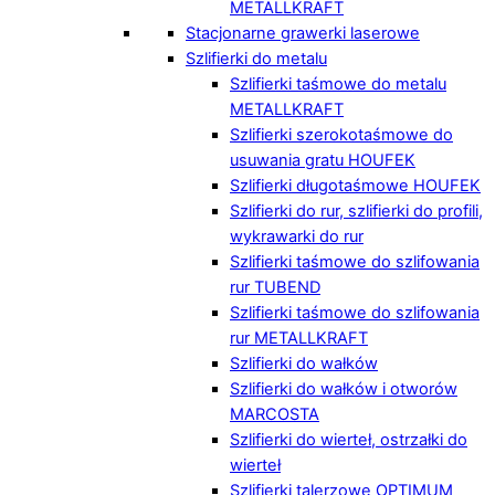
METALLKRAFT
Stacjonarne grawerki laserowe
Szlifierki do metalu
Szlifierki taśmowe do metalu
METALLKRAFT
Szlifierki szerokotaśmowe do
usuwania gratu HOUFEK
Szlifierki długotaśmowe HOUFEK
Szlifierki do rur, szlifierki do profili,
wykrawarki do rur
Szlifierki taśmowe do szlifowania
rur TUBEND
Szlifierki taśmowe do szlifowania
rur METALLKRAFT
Szlifierki do wałków
Szlifierki do wałków i otworów
MARCOSTA
Szlifierki do wierteł, ostrzałki do
wierteł
Szlifierki talerzowe OPTIMUM