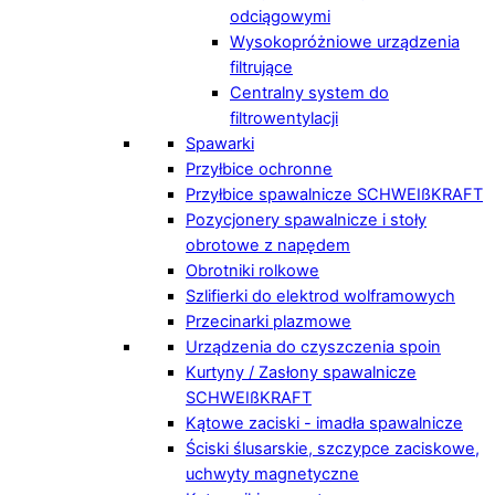
odciągowymi
Wysokopróżniowe urządzenia
filtrujące
Centralny system do
filtrowentylacji
Spawarki
Przyłbice ochronne
Przyłbice spawalnicze SCHWEIßKRAFT
Pozycjonery spawalnicze i stoły
obrotowe z napędem
Obrotniki rolkowe
Szlifierki do elektrod wolframowych
Przecinarki plazmowe
Urządzenia do czyszczenia spoin
Kurtyny / Zasłony spawalnicze
SCHWEIßKRAFT
Kątowe zaciski - imadła spawalnicze
Ściski ślusarskie, szczypce zaciskowe,
uchwyty magnetyczne