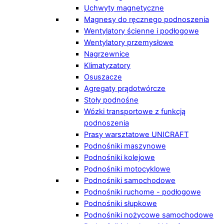
Uchwyty magnetyczne
Magnesy do ręcznego podnoszenia
Wentylatory ścienne i podłogowe
Wentylatory przemysłowe
Nagrzewnice
Klimatyzatory
Osuszacze
Agregaty prądotwórcze
Stoły podnośne
Wózki transportowe z funkcją
podnoszenia
Prasy warsztatowe UNICRAFT
Podnośniki maszynowe
Podnośniki kolejowe
Podnośniki motocyklowe
Podnośniki samochodowe
Podnośniki ruchome - podłogowe
Podnośniki słupkowe
Podnośniki nożycowe samochodowe