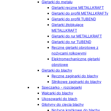
Giętarki do metalu
Giętarki ręczne METALLKRAFT
Giętarki do profili METALLKRAFTv
Giętarki do profili TUBEND
Giętarki żłobkujące
METALLKRAFT
Giętarki do rur METALLKRAFT
Giętarki do rur TUBEND
Ręczne giętarki obrotowe z
nożycami rolkowymi
Elektromechaniczne giętarki
obrotowe
Giętarki do blachy
Ręczne zaginarki do blachy
Silnikowe zaginarki do blachy
Spęczarko - rozciągarki
Walcarki do blachy
Ukosowarki do blach
Gilotyny do cięcia blachy
Nożyce krążkowe do blachy