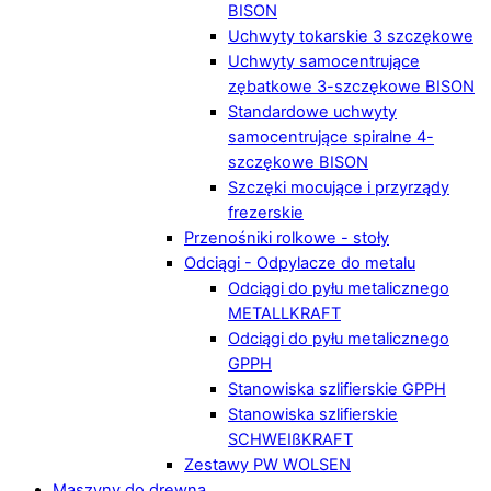
BISON
Uchwyty tokarskie 3 szczękowe
Uchwyty samocentrujące
zębatkowe 3-szczękowe BISON
Standardowe uchwyty
samocentrujące spiralne 4-
szczękowe BISON
Szczęki mocujące i przyrządy
frezerskie
Przenośniki rolkowe - stoły
Odciągi - Odpylacze do metalu
Odciągi do pyłu metalicznego
METALLKRAFT
Odciągi do pyłu metalicznego
GPPH
Stanowiska szlifierskie GPPH
Stanowiska szlifierskie
SCHWEIßKRAFT
Zestawy PW WOLSEN
Maszyny do drewna