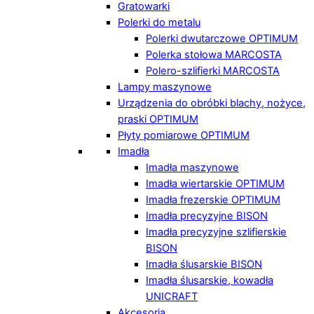
Gratowarki
Polerki do metalu
Polerki dwutarczowe OPTIMUM
Polerka stołowa MARCOSTA
Polero-szlifierki MARCOSTA
Lampy maszynowe
Urządzenia do obróbki blachy, nożyce,
praski OPTIMUM
Płyty pomiarowe OPTIMUM
Imadła
Imadła maszynowe
Imadła wiertarskie OPTIMUM
Imadła frezerskie OPTIMUM
Imadła precyzyjne BISON
Imadła precyzyjne szlifierskie
BISON
Imadła ślusarskie BISON
Imadła ślusarskie, kowadła
UNICRAFT
Akcesoria