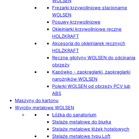
WOLSEN
Frezarki krzywoliniowe stacjonarne
WOLSEN
Posuwy krzywoliniowe
Okleiniarki krzywoliniowe ręczne
HOLZKRAFT
Akcesoria do okleiniarek ręcznych
HOLZKRAFT
Ręczne gilotyny WOLSEN do odcinania
obrzeży
Kapówko - zaokrąglarki, zaokrąglarki
narożników WOLSEN
Polerki WOLSEN od obrzeży PCV lub
ABS
Maszyny do kartonu
Wyroby metalowe WOLSEN
Łóżka do sanatorium
Stelaże metalowe do biurka
Stelaże metalowe łóżek hotelowych
Stelaże metalowe typu Loft