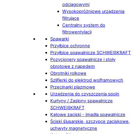
odciągowymi
Wysokopróżniowe urządzenia
filtrujące
Centralny system do
filtrowentylacji
Spawarki
Przyłbice ochronne
Przyłbice spawalnicze SCHWEIßKRAFT
Pozycjonery spawalnicze i stoły
obrotowe z napędem
Obrotniki rolkowe
Szlifierki do elektrod wolframowych
Przecinarki plazmowe
Urządzenia do czyszczenia spoin
Kurtyny / Zasłony spawalnicze
SCHWEIßKRAFT
Kątowe zaciski - imadła spawalnicze
Ściski ślusarskie, szczypce zaciskowe,
uchwyty magnetyczne