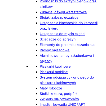
Podnośniki do skrzyni biegów oraz
silników
Żurawie, dźwigi warsztatowe
Stojaki zabezpieczające
Urządzenia blacharskie do karoserii
oraz lakieru
Urządzenia do mycia części
Ściągacze do sprężyn
Elementy do przemieszczania aut
Rampy najazdowe
Aluminiowe rampy załadunkowe i
najazdy
Piaskarki kabinowe
Piaskarki mobilne
System odciągu cyklonowego do
piaskarek kabinowych
Maty robocze
Stołki, krzesła, podpórki
Zwijadło dla przewodów
Imadła , kowadła UNICRAFT