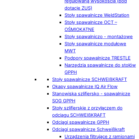
regulowaną wysokością (pod
dotacje ZUS)
Stoły spawalnicze WeldStation
Stoły spawalnicze OCT –
OŚMIOKĄTNE
Stoły spawalniczo - montażowe
Stoły spawalnicze modułowe
MWT
Podpory spawalnicze TRESTLE
Narzędzia spawalnicze do stołów
GPPH
Stoły spawalnicze SCHWEIßKRAFT
Okapy spawalnicze IQ Air Flow
Stanowiska szlifiersko - spawalnicze
SOG GPPH
Stoły szlifierskie z przyłączem do
odciągu SCHWEIßKRAFT
Odciągi spawalnicze GPPH
Odciągi spawalnicze Schweißkraft
Urządzenia filtrujące z ramionami