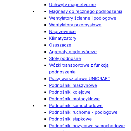
Uchwyty magnetyczne
Magnesy do ręcznego podnoszenia
Wentylatory ścienne i podłogowe
Wentylatory przemysłowe
Nagrzewnice
Klimatyzatory
Osuszacze
Agregaty prądotwórcze
Stoły podnośne
Wózki transportowe z funkcją
podnoszenia
Prasy warsztatowe UNICRAFT
Podnośniki maszynowe
Podnośniki kolejowe
Podnośniki motocyklowe
Podnośniki samochodowe
Podnośniki ruchome - podłogowe
Podnośniki słupkowe
Podnośniki nożycowe samochodowe