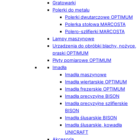
Gratowarki
Polerki do metalu
Polerki dwutarczowe OPTIMUM
Polerka stołowa MARCOSTA
Polero-szlifierki MARCOSTA
Lampy maszynowe
Urządzenia do obróbki blachy, nożyce,
praski OPTIMUM
Płyty pomiarowe OPTIMUM
Imadła
Imadła maszynowe
Imadła wiertarskie OPTIMUM
Imadła frezerskie OPTIMUM
Imadła precyzyjne BISON
Imadła precyzyjne szlifierskie
BISON
Imadła ślusarskie BISON
Imadła ślusarskie, kowadła
UNICRAFT
Akcesoria