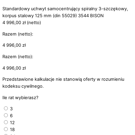
Standardowy uchwyt samocentrujący spiralny 3-szczękowy,
korpus stalowy 125 mm (din 55029) 3544 BISON
4 996,00
zł
(netto)
Razem (netto):
4 996,00
zł
Razem (netto):
4 996,00
zł
Przedstawione kalkulacje nie stanowią oferty w rozumieniu
kodeksu cywilnego.
Ile rat wybierasz?
3
6
12
18