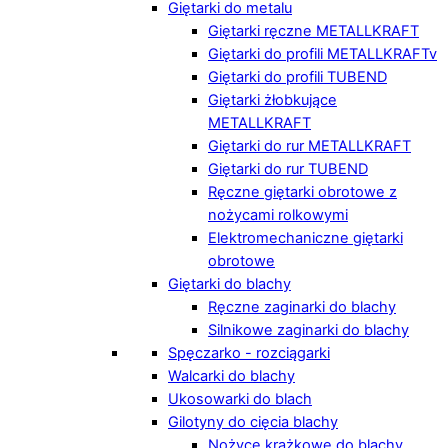
Giętarki do metalu
Giętarki ręczne METALLKRAFT
Giętarki do profili METALLKRAFTv
Giętarki do profili TUBEND
Giętarki żłobkujące
METALLKRAFT
Giętarki do rur METALLKRAFT
Giętarki do rur TUBEND
Ręczne giętarki obrotowe z
nożycami rolkowymi
Elektromechaniczne giętarki
obrotowe
Giętarki do blachy
Ręczne zaginarki do blachy
Silnikowe zaginarki do blachy
Spęczarko - rozciągarki
Walcarki do blachy
Ukosowarki do blach
Gilotyny do cięcia blachy
Nożyce krążkowe do blachy