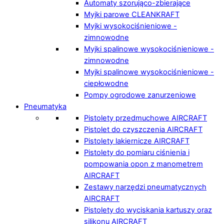
Automaty szorująco-zbierające
Myjki parowe CLEANKRAFT
Myjki wysokociśnieniowe -
zimnowodne
Myjki spalinowe wysokociśnieniowe -
zimnowodne
Myjki spalinowe wysokociśnieniowe -
ciepłowodne
Pompy ogrodowe zanurzeniowe
Pneumatyka
Pistolety przedmuchowe AIRCRAFT
Pistolet do czyszczenia AIRCRAFT
Pistolety lakiernicze AIRCRAFT
Pistolety do pomiaru ciśnienia i
pompowania opon z manometrem
AIRCRAFT
Zestawy narzędzi pneumatycznych
AIRCRAFT
Pistolety do wyciskania kartuszy oraz
silikonu AIRCRAFT