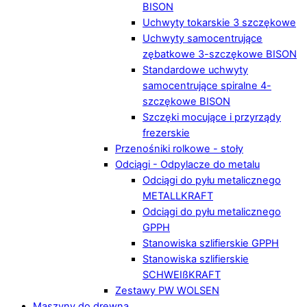
BISON
Uchwyty tokarskie 3 szczękowe
Uchwyty samocentrujące
zębatkowe 3-szczękowe BISON
Standardowe uchwyty
samocentrujące spiralne 4-
szczękowe BISON
Szczęki mocujące i przyrządy
frezerskie
Przenośniki rolkowe - stoły
Odciągi - Odpylacze do metalu
Odciągi do pyłu metalicznego
METALLKRAFT
Odciągi do pyłu metalicznego
GPPH
Stanowiska szlifierskie GPPH
Stanowiska szlifierskie
SCHWEIßKRAFT
Zestawy PW WOLSEN
Maszyny do drewna