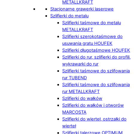
METALLKRAFT
Stacjonarne grawerki laserowe
Szlifierki do metalu
Szlifierki taśmowe do metalu
METALLKRAFT
Szlifierki szerokotaśmowe do
usuwania gratu HOUFEK
Szlifierki długotaśmowe HOUFEK
Szlifierki do rur, szlifierki do profili,
wykrawarki do rur
Szlifierki taśmowe do szlifowania
rur TUBEND
Szlifierki taśmowe do szlifowania
rur METALLKRAFT
Szlifierki do wałków
Szlifierki do wałków i otworów
MARCOSTA
Szlifierki do wierteł, ostrzałki do
wierteł
Szlifierki talerzowe OPTIMUM