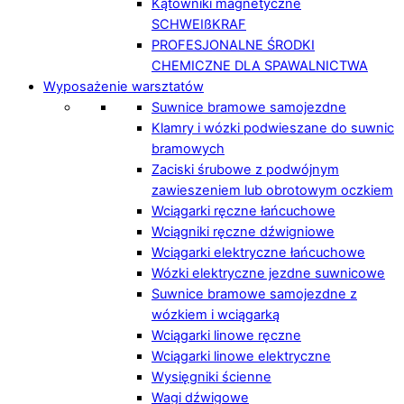
Kątowniki magnetyczne
SCHWEIßKRAF
PROFESJONALNE ŚRODKI
CHEMICZNE DLA SPAWALNICTWA
Wyposażenie warsztatów
Suwnice bramowe samojezdne
Klamry i wózki podwieszane do suwnic
bramowych
Zaciski śrubowe z podwójnym
zawieszeniem lub obrotowym oczkiem
Wciągarki ręczne łańcuchowe
Wciągniki ręczne dźwigniowe
Wciągarki elektryczne łańcuchowe
Wózki elektryczne jezdne suwnicowe
Suwnice bramowe samojezdne z
wózkiem i wciągarką
Wciągarki linowe ręczne
Wciągarki linowe elektryczne
Wysięgniki ścienne
Wagi dźwigowe