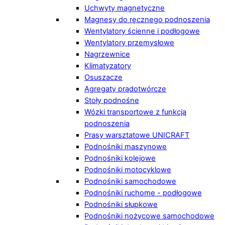
Uchwyty magnetyczne
Magnesy do ręcznego podnoszenia
Wentylatory ścienne i podłogowe
Wentylatory przemysłowe
Nagrzewnice
Klimatyzatory
Osuszacze
Agregaty prądotwórcze
Stoły podnośne
Wózki transportowe z funkcją
podnoszenia
Prasy warsztatowe UNICRAFT
Podnośniki maszynowe
Podnośniki kolejowe
Podnośniki motocyklowe
Podnośniki samochodowe
Podnośniki ruchome - podłogowe
Podnośniki słupkowe
Podnośniki nożycowe samochodowe