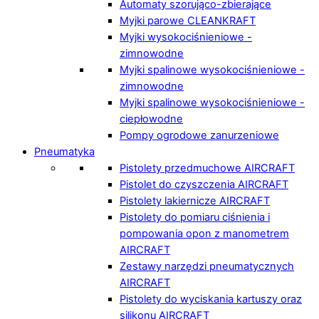
Automaty szorująco-zbierające
Myjki parowe CLEANKRAFT
Myjki wysokociśnieniowe -
zimnowodne
Myjki spalinowe wysokociśnieniowe -
zimnowodne
Myjki spalinowe wysokociśnieniowe -
ciepłowodne
Pompy ogrodowe zanurzeniowe
Pneumatyka
Pistolety przedmuchowe AIRCRAFT
Pistolet do czyszczenia AIRCRAFT
Pistolety lakiernicze AIRCRAFT
Pistolety do pomiaru ciśnienia i
pompowania opon z manometrem
AIRCRAFT
Zestawy narzędzi pneumatycznych
AIRCRAFT
Pistolety do wyciskania kartuszy oraz
silikonu AIRCRAFT