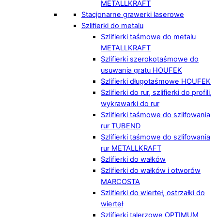
METALLKRAFT
Stacjonarne grawerki laserowe
Szlifierki do metalu
Szlifierki taśmowe do metalu
METALLKRAFT
Szlifierki szerokotaśmowe do
usuwania gratu HOUFEK
Szlifierki długotaśmowe HOUFEK
Szlifierki do rur, szlifierki do profili,
wykrawarki do rur
Szlifierki taśmowe do szlifowania
rur TUBEND
Szlifierki taśmowe do szlifowania
rur METALLKRAFT
Szlifierki do wałków
Szlifierki do wałków i otworów
MARCOSTA
Szlifierki do wierteł, ostrzałki do
wierteł
Szlifierki talerzowe OPTIMUM