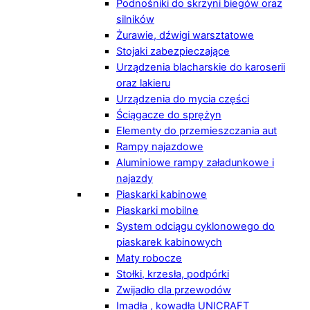
Podnośniki do skrzyni biegów oraz
silników
Żurawie, dźwigi warsztatowe
Stojaki zabezpieczające
Urządzenia blacharskie do karoserii
oraz lakieru
Urządzenia do mycia części
Ściągacze do sprężyn
Elementy do przemieszczania aut
Rampy najazdowe
Aluminiowe rampy załadunkowe i
najazdy
Piaskarki kabinowe
Piaskarki mobilne
System odciągu cyklonowego do
piaskarek kabinowych
Maty robocze
Stołki, krzesła, podpórki
Zwijadło dla przewodów
Imadła , kowadła UNICRAFT