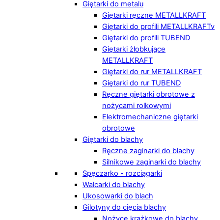
Giętarki do metalu
Giętarki ręczne METALLKRAFT
Giętarki do profili METALLKRAFTv
Giętarki do profili TUBEND
Giętarki żłobkujące
METALLKRAFT
Giętarki do rur METALLKRAFT
Giętarki do rur TUBEND
Ręczne giętarki obrotowe z
nożycami rolkowymi
Elektromechaniczne giętarki
obrotowe
Giętarki do blachy
Ręczne zaginarki do blachy
Silnikowe zaginarki do blachy
Spęczarko - rozciągarki
Walcarki do blachy
Ukosowarki do blach
Gilotyny do cięcia blachy
Nożyce krążkowe do blachy