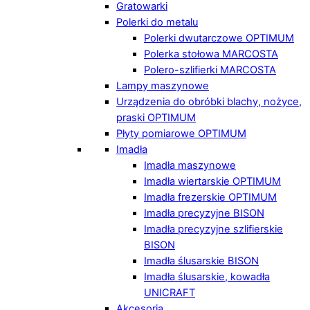
Gratowarki
Polerki do metalu
Polerki dwutarczowe OPTIMUM
Polerka stołowa MARCOSTA
Polero-szlifierki MARCOSTA
Lampy maszynowe
Urządzenia do obróbki blachy, nożyce,
praski OPTIMUM
Płyty pomiarowe OPTIMUM
Imadła
Imadła maszynowe
Imadła wiertarskie OPTIMUM
Imadła frezerskie OPTIMUM
Imadła precyzyjne BISON
Imadła precyzyjne szlifierskie
BISON
Imadła ślusarskie BISON
Imadła ślusarskie, kowadła
UNICRAFT
Akcesoria