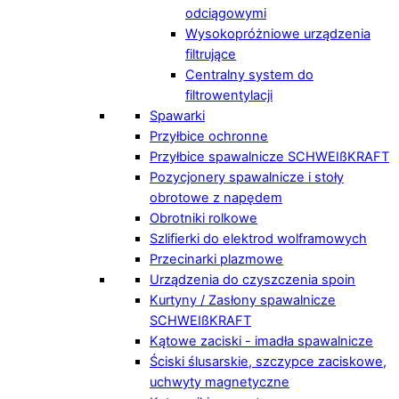
odciągowymi
Wysokopróżniowe urządzenia
filtrujące
Centralny system do
filtrowentylacji
Spawarki
Przyłbice ochronne
Przyłbice spawalnicze SCHWEIßKRAFT
Pozycjonery spawalnicze i stoły
obrotowe z napędem
Obrotniki rolkowe
Szlifierki do elektrod wolframowych
Przecinarki plazmowe
Urządzenia do czyszczenia spoin
Kurtyny / Zasłony spawalnicze
SCHWEIßKRAFT
Kątowe zaciski - imadła spawalnicze
Ściski ślusarskie, szczypce zaciskowe,
uchwyty magnetyczne