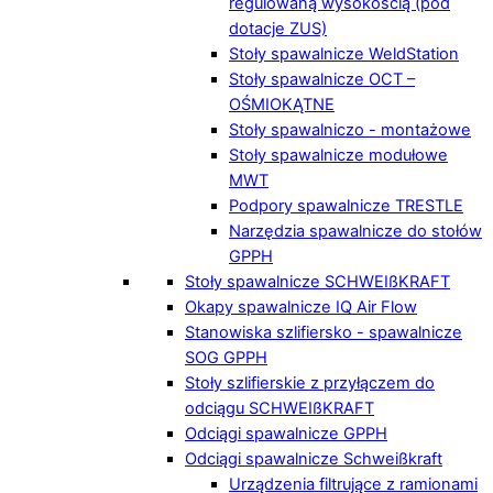
regulowaną wysokością (pod
dotacje ZUS)
Stoły spawalnicze WeldStation
Stoły spawalnicze OCT –
OŚMIOKĄTNE
Stoły spawalniczo - montażowe
Stoły spawalnicze modułowe
MWT
Podpory spawalnicze TRESTLE
Narzędzia spawalnicze do stołów
GPPH
Stoły spawalnicze SCHWEIßKRAFT
Okapy spawalnicze IQ Air Flow
Stanowiska szlifiersko - spawalnicze
SOG GPPH
Stoły szlifierskie z przyłączem do
odciągu SCHWEIßKRAFT
Odciągi spawalnicze GPPH
Odciągi spawalnicze Schweißkraft
Urządzenia filtrujące z ramionami