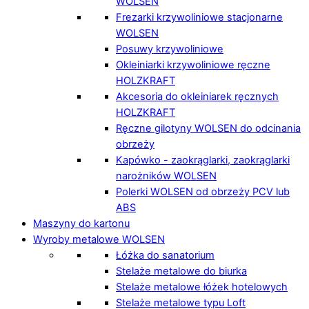
WOLSEN
Frezarki krzywoliniowe stacjonarne
WOLSEN
Posuwy krzywoliniowe
Okleiniarki krzywoliniowe ręczne
HOLZKRAFT
Akcesoria do okleiniarek ręcznych
HOLZKRAFT
Ręczne gilotyny WOLSEN do odcinania
obrzeży
Kapówko - zaokrąglarki, zaokrąglarki
narożników WOLSEN
Polerki WOLSEN od obrzeży PCV lub
ABS
Maszyny do kartonu
Wyroby metalowe WOLSEN
Łóżka do sanatorium
Stelaże metalowe do biurka
Stelaże metalowe łóżek hotelowych
Stelaże metalowe typu Loft