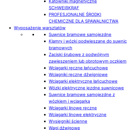
Kątowniki magnetyczne
SCHWEIßKRAF
PROFESJONALNE ŚRODKI
CHEMICZNE DLA SPAWALNICTWA
Wyposażenie warsztatów
Suwnice bramowe samojezdne
Klamry i wózki podwieszane do suwnic
bramowych
Zaciski śrubowe z podwójnym
zawieszeniem lub obrotowym oczkiem
Wciągarki ręczne łańcuchowe
Wciągniki ręczne dźwigniowe
Wciągarki elektryczne łańcuchowe
Wózki elektryczne jezdne suwnicowe
Suwnice bramowe samojezdne z
wózkiem i wciągarką
Wciągarki linowe ręczne
Wciągarki linowe elektryczne
Wysięgniki ścienne
Wagi dźwigowe