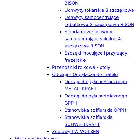
BISON
Uchwyty tokarskie 3 szczękowe
Uchwyty samocentrujące
zębatkowe 3-szczękowe BISON
Standardowe uchwyty
samocentrujące spiralne 4-
szczękowe BISON
Szczęki mocujące i przyrządy
frezerskie
Przenośniki rolkowe - stoły
Odciągi - Odpylacze do metalu
Odciągi do pyłu metalicznego
METALLKRAFT
Odciągi do pyłu metalicznego
GPPH
Stanowiska szlifierskie GPPH
Stanowiska szlifierskie
SCHWEIßKRAFT
Zestawy PW WOLSEN
Maszyny do drewna