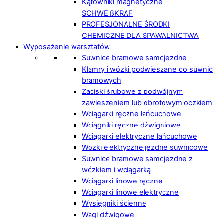
Kątowniki magnetyczne
SCHWEIßKRAF
PROFESJONALNE ŚRODKI
CHEMICZNE DLA SPAWALNICTWA
Wyposażenie warsztatów
Suwnice bramowe samojezdne
Klamry i wózki podwieszane do suwnic
bramowych
Zaciski śrubowe z podwójnym
zawieszeniem lub obrotowym oczkiem
Wciągarki ręczne łańcuchowe
Wciągniki ręczne dźwigniowe
Wciągarki elektryczne łańcuchowe
Wózki elektryczne jezdne suwnicowe
Suwnice bramowe samojezdne z
wózkiem i wciągarką
Wciągarki linowe ręczne
Wciągarki linowe elektryczne
Wysięgniki ścienne
Wagi dźwigowe