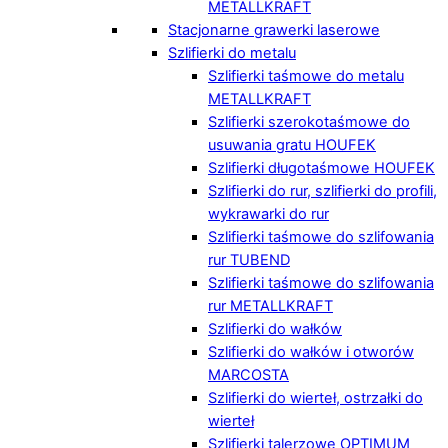
METALLKRAFT
Stacjonarne grawerki laserowe
Szlifierki do metalu
Szlifierki taśmowe do metalu
METALLKRAFT
Szlifierki szerokotaśmowe do
usuwania gratu HOUFEK
Szlifierki długotaśmowe HOUFEK
Szlifierki do rur, szlifierki do profili,
wykrawarki do rur
Szlifierki taśmowe do szlifowania
rur TUBEND
Szlifierki taśmowe do szlifowania
rur METALLKRAFT
Szlifierki do wałków
Szlifierki do wałków i otworów
MARCOSTA
Szlifierki do wierteł, ostrzałki do
wierteł
Szlifierki talerzowe OPTIMUM