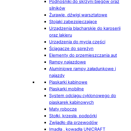
Podnośniki do skrzyni biegów oraz
silników
Żurawie, dźwigi warsztatowe
Stojaki zabezpieczające
Urządzenia blacharskie do karoserii
oraz lakieru
Urządzenia do mycia części
Ściągacze do sprężyn
Elementy do przemieszczania aut
Rampy najazdowe
Aluminiowe rampy załadunkowe i
najazdy
Piaskarki kabinowe
Piaskarki mobilne
System odciągu cyklonowego do
piaskarek kabinowych
Maty robocze
Stołki, krzesła, podpórki
Zwijadło dla przewodów
Imadła , kowadła UNICRAFT