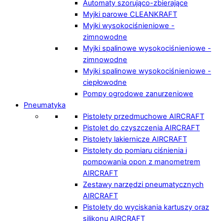
Automaty szorująco-zbierające
Myjki parowe CLEANKRAFT
Myjki wysokociśnieniowe -
zimnowodne
Myjki spalinowe wysokociśnieniowe -
zimnowodne
Myjki spalinowe wysokociśnieniowe -
ciepłowodne
Pompy ogrodowe zanurzeniowe
Pneumatyka
Pistolety przedmuchowe AIRCRAFT
Pistolet do czyszczenia AIRCRAFT
Pistolety lakiernicze AIRCRAFT
Pistolety do pomiaru ciśnienia i
pompowania opon z manometrem
AIRCRAFT
Zestawy narzędzi pneumatycznych
AIRCRAFT
Pistolety do wyciskania kartuszy oraz
silikonu AIRCRAFT