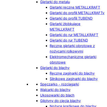
Giętarki do metalu
Giętarki ręczne METALLKRAFT
Giętarki do profili METALLKRAFTv
Giętarki do profili TUBEND
Giętarki żłobkujące
METALLKRAFT
Giętarki do rur METALLKRAFT
Giętarki do rur TUBEND
Ręczne giętarki obrotowe z
nożycami rolkowymi
Elektromechaniczne giętarki
obrotowe
Giętarki do blachy
Ręczne zaginarki do blachy
Silnikowe zaginarki do blachy
Spęczarko - rozciągarki
Walcarki do blachy
Ukosowarki do blach
Gilotyny do cięcia blachy
Nożyce krążkowe do blachy