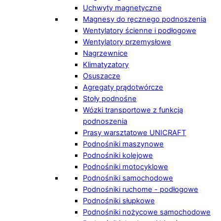
Uchwyty magnetyczne
Magnesy do ręcznego podnoszenia
Wentylatory ścienne i podłogowe
Wentylatory przemysłowe
Nagrzewnice
Klimatyzatory
Osuszacze
Agregaty prądotwórcze
Stoły podnośne
Wózki transportowe z funkcją
podnoszenia
Prasy warsztatowe UNICRAFT
Podnośniki maszynowe
Podnośniki kolejowe
Podnośniki motocyklowe
Podnośniki samochodowe
Podnośniki ruchome - podłogowe
Podnośniki słupkowe
Podnośniki nożycowe samochodowe