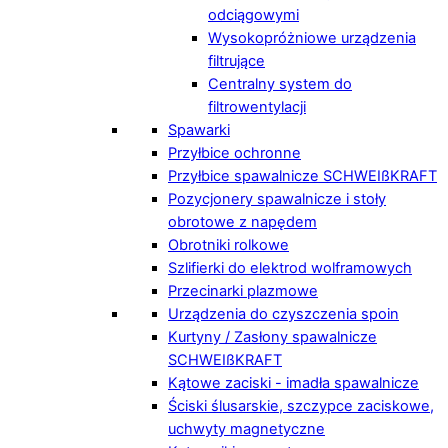
odciągowymi
Wysokopróżniowe urządzenia
filtrujące
Centralny system do
filtrowentylacji
Spawarki
Przyłbice ochronne
Przyłbice spawalnicze SCHWEIßKRAFT
Pozycjonery spawalnicze i stoły
obrotowe z napędem
Obrotniki rolkowe
Szlifierki do elektrod wolframowych
Przecinarki plazmowe
Urządzenia do czyszczenia spoin
Kurtyny / Zasłony spawalnicze
SCHWEIßKRAFT
Kątowe zaciski - imadła spawalnicze
Ściski ślusarskie, szczypce zaciskowe,
uchwyty magnetyczne