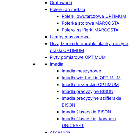
Gratowarki
Polerki do metalu
Polerki dwutarczowe OPTIMUM
Polerka stołowa MARCOSTA
Polero-szlifierki MARCOSTA
Lampy maszynowe
Urządzenia do obróbki blachy, nożyce,
praski OPTIMUM
Płyty pomiarowe OPTIMUM
Imadła
Imadła maszynowe
Imadła wiertarskie OPTIMUM
Imadła frezerskie OPTIMUM
Imadła precyzyjne BISON
Imadła precyzyjne szlifierskie
BISON
Imadła ślusarskie BISON
Imadła ślusarskie, kowadła
UNICRAFT
Akcesoria