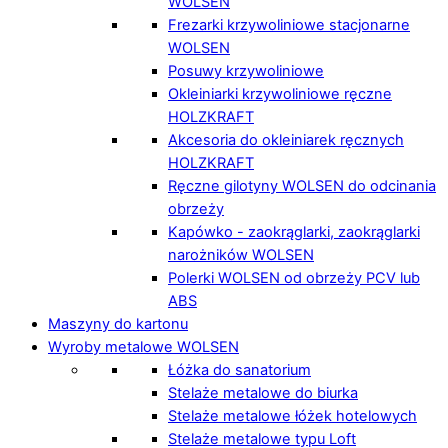
WOLSEN
Frezarki krzywoliniowe stacjonarne
WOLSEN
Posuwy krzywoliniowe
Okleiniarki krzywoliniowe ręczne
HOLZKRAFT
Akcesoria do okleiniarek ręcznych
HOLZKRAFT
Ręczne gilotyny WOLSEN do odcinania
obrzeży
Kapówko - zaokrąglarki, zaokrąglarki
narożników WOLSEN
Polerki WOLSEN od obrzeży PCV lub
ABS
Maszyny do kartonu
Wyroby metalowe WOLSEN
Łóżka do sanatorium
Stelaże metalowe do biurka
Stelaże metalowe łóżek hotelowych
Stelaże metalowe typu Loft