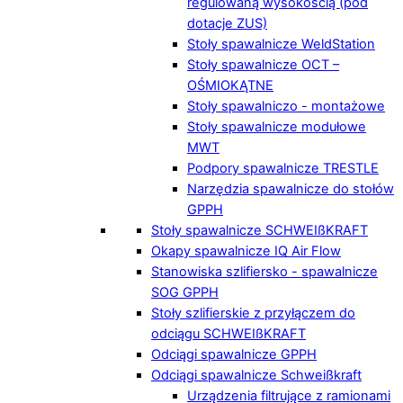
regulowaną wysokością (pod
dotacje ZUS)
Stoły spawalnicze WeldStation
Stoły spawalnicze OCT –
OŚMIOKĄTNE
Stoły spawalniczo - montażowe
Stoły spawalnicze modułowe
MWT
Podpory spawalnicze TRESTLE
Narzędzia spawalnicze do stołów
GPPH
Stoły spawalnicze SCHWEIßKRAFT
Okapy spawalnicze IQ Air Flow
Stanowiska szlifiersko - spawalnicze
SOG GPPH
Stoły szlifierskie z przyłączem do
odciągu SCHWEIßKRAFT
Odciągi spawalnicze GPPH
Odciągi spawalnicze Schweißkraft
Urządzenia filtrujące z ramionami