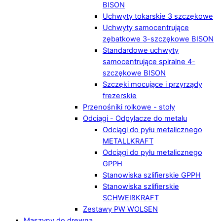
BISON
Uchwyty tokarskie 3 szczękowe
Uchwyty samocentrujące
zębatkowe 3-szczękowe BISON
Standardowe uchwyty
samocentrujące spiralne 4-
szczękowe BISON
Szczęki mocujące i przyrządy
frezerskie
Przenośniki rolkowe - stoły
Odciągi - Odpylacze do metalu
Odciągi do pyłu metalicznego
METALLKRAFT
Odciągi do pyłu metalicznego
GPPH
Stanowiska szlifierskie GPPH
Stanowiska szlifierskie
SCHWEIßKRAFT
Zestawy PW WOLSEN
Maszyny do drewna