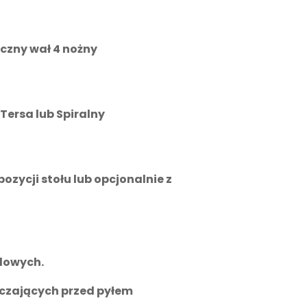
czny wał 4 nożny
ersa lub Spiralny
zycji stołu lub opcjonalnie z
dowych.
czających przed pyłem