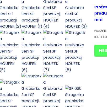
Profe
produ
mm
NUMER
KATEG
NE