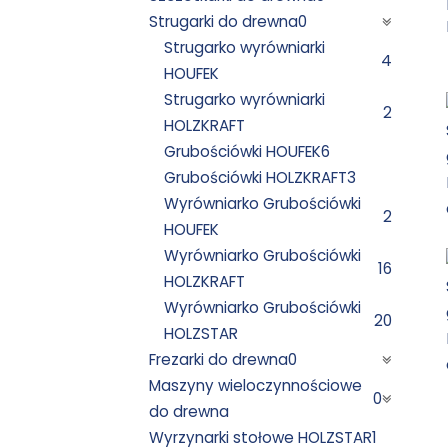
Strugarki do drewna
0
Strugarko wyrówniarki
4
HOUFEK
Strugarko wyrówniarki
2
HOLZKRAFT
Grubościówki HOUFEK
6
Grubościówki HOLZKRAFT
3
Wyrówniarko Grubościówki
2
HOUFEK
Wyrówniarko Grubościówki
16
HOLZKRAFT
Wyrówniarko Grubościówki
20
HOLZSTAR
Frezarki do drewna
0
Maszyny wieloczynnościowe
0
do drewna
Wyrzynarki stołowe HOLZSTAR
1