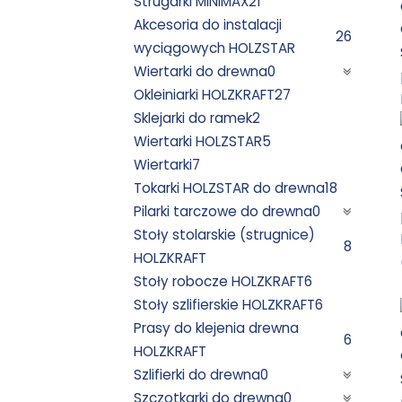
Strugarki MINIMAX
21
Akcesoria do instalacji
26
wyciągowych HOLZSTAR
Wiertarki do drewna
0
Okleiniarki HOLZKRAFT
27
Sklejarki do ramek
2
Wiertarki HOLZSTAR
5
Wiertarki
7
Tokarki HOLZSTAR do drewna
18
Pilarki tarczowe do drewna
0
Stoły stolarskie (strugnice)
8
HOLZKRAFT
Stoły robocze HOLZKRAFT
6
Stoły szlifierskie HOLZKRAFT
6
Prasy do klejenia drewna
6
HOLZKRAFT
Szlifierki do drewna
0
Szczotkarki do drewna
0