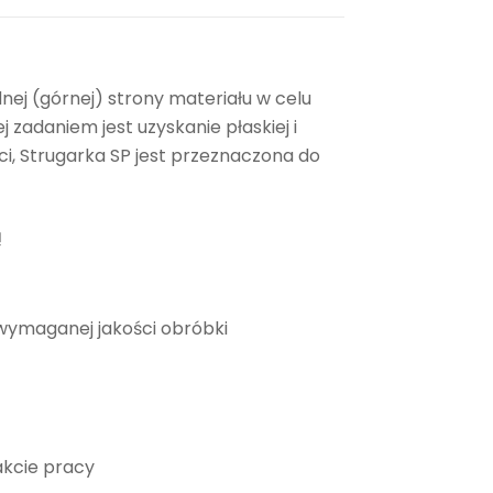
nej (górnej) strony materiału w celu
zadaniem jest uzyskanie płaskiej i
ci, Strugarka SP jest przeznaczona do
ą
wymaganej jakości obróbki
akcie pracy