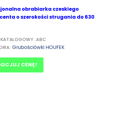
sjonalna obrabiarka czeskiego
centa o szerokości strugania do 630
 KATALOGOWY: ABC
Grubościówki HOUFEK
ORIA:
GOCJUJ CENĘ!