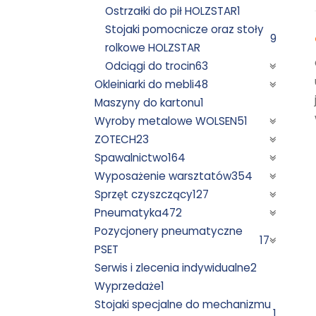
Ostrzałki do pił HOLZSTAR
1
Stojaki pomocnicze oraz stoły
9
rolkowe HOLZSTAR
Odciągi do trocin
63
Okleiniarki do mebli
48
Maszyny do kartonu
1
Wyroby metalowe WOLSEN
51
ZOTECH
23
Spawalnictwo
164
Wyposażenie warsztatów
354
Sprzęt czyszczący
127
Pneumatyka
472
Pozycjonery pneumatyczne
17
PSET
Serwis i zlecenia indywidualne
2
Wyprzedaże
1
Stojaki specjalne do mechanizmu
1