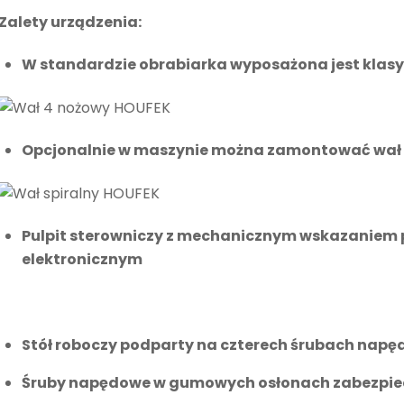
Zalety urządzenia:
W standardzie obrabiarka wyposażona jest klasy
Opcjonalnie w maszynie można zamontować wał T
Pulpit sterowniczy z mechanicznym wskazaniem po
elektronicznym
Stół roboczy podparty na czterech śrubach napę
Śruby napędowe w gumowych osłonach zabezpie