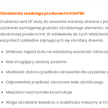
Obrabiarka czeskiego producenta HOUFEK:
Grubiarka serii SP służy do usuwania warstwy drewna z jed
uzyskania wymaganej grubości obrabianego elementu. Jej 
jakościowej powierzchni. W odniesieniu do tych właściwoś
wszystkich zakładów zajmujących się obróbką drewna.
Silnikowy najazd stołu na wskazaną wysokość robocz
Wał strugający ułożony poziomo
Możliwość doboru prędkości skrawania dla uzyskania 
Odpowiednia prędkość obrotowa wału obróbczego
Masywna i wytrzymała konstrukcja
Waga obrabiarki świadczy o stabilności maszyny w tr