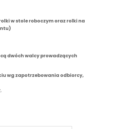
lki w stole roboczym oraz rolki na
entu)
ocą dwóch walcy prowadzących
ciu wg zapotrzebowania odbiorcy,
,