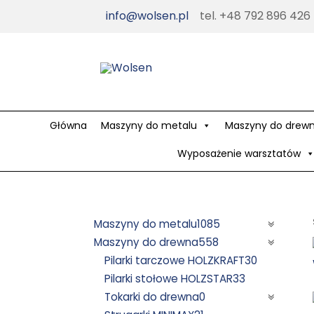
Skip
info@wolsen.pl
tel. +48 792 896 426
to
content
Główna
Maszyny do metalu
Maszyny do drew
Wyposażenie warsztatów
Maszyny do metalu
1085
Maszyny do drewna
558
Pilarki tarczowe HOLZKRAFT
30
Pilarki stołowe HOLZSTAR
33
Tokarki do drewna
0