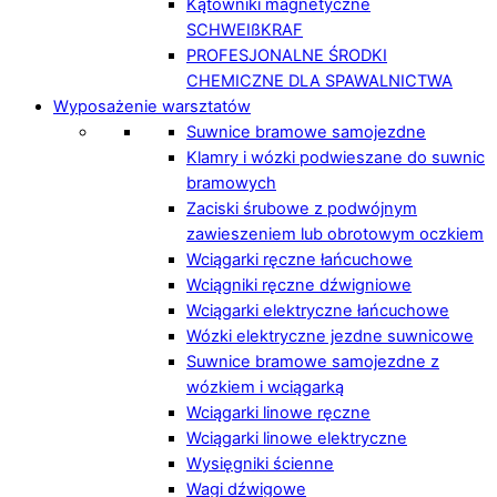
Kątowniki magnetyczne
SCHWEIßKRAF
PROFESJONALNE ŚRODKI
CHEMICZNE DLA SPAWALNICTWA
Wyposażenie warsztatów
Suwnice bramowe samojezdne
Klamry i wózki podwieszane do suwnic
bramowych
Zaciski śrubowe z podwójnym
zawieszeniem lub obrotowym oczkiem
Wciągarki ręczne łańcuchowe
Wciągniki ręczne dźwigniowe
Wciągarki elektryczne łańcuchowe
Wózki elektryczne jezdne suwnicowe
Suwnice bramowe samojezdne z
wózkiem i wciągarką
Wciągarki linowe ręczne
Wciągarki linowe elektryczne
Wysięgniki ścienne
Wagi dźwigowe