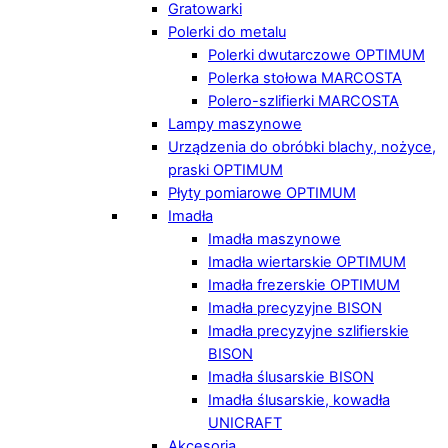
Gratowarki
Polerki do metalu
Polerki dwutarczowe OPTIMUM
Polerka stołowa MARCOSTA
Polero-szlifierki MARCOSTA
Lampy maszynowe
Urządzenia do obróbki blachy, nożyce,
praski OPTIMUM
Płyty pomiarowe OPTIMUM
Imadła
Imadła maszynowe
Imadła wiertarskie OPTIMUM
Imadła frezerskie OPTIMUM
Imadła precyzyjne BISON
Imadła precyzyjne szlifierskie
BISON
Imadła ślusarskie BISON
Imadła ślusarskie, kowadła
UNICRAFT
Akcesoria