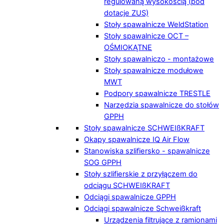
regulowaną wysokością (pod
dotacje ZUS)
Stoły spawalnicze WeldStation
Stoły spawalnicze OCT –
OŚMIOKĄTNE
Stoły spawalniczo - montażowe
Stoły spawalnicze modułowe
MWT
Podpory spawalnicze TRESTLE
Narzędzia spawalnicze do stołów
GPPH
Stoły spawalnicze SCHWEIßKRAFT
Okapy spawalnicze IQ Air Flow
Stanowiska szlifiersko - spawalnicze
SOG GPPH
Stoły szlifierskie z przyłączem do
odciągu SCHWEIßKRAFT
Odciągi spawalnicze GPPH
Odciągi spawalnicze Schweißkraft
Urządzenia filtrujące z ramionami