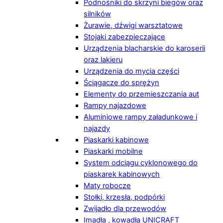
Podnośniki do skrzyni biegów oraz
silników
Żurawie, dźwigi warsztatowe
Stojaki zabezpieczające
Urządzenia blacharskie do karoserii
oraz lakieru
Urządzenia do mycia części
Ściągacze do sprężyn
Elementy do przemieszczania aut
Rampy najazdowe
Aluminiowe rampy załadunkowe i
najazdy
Piaskarki kabinowe
Piaskarki mobilne
System odciągu cyklonowego do
piaskarek kabinowych
Maty robocze
Stołki, krzesła, podpórki
Zwijadło dla przewodów
Imadła , kowadła UNICRAFT