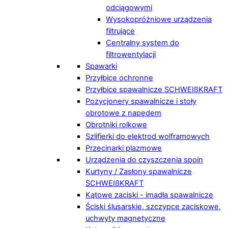
odciągowymi
Wysokopróżniowe urządzenia
filtrujące
Centralny system do
filtrowentylacji
Spawarki
Przyłbice ochronne
Przyłbice spawalnicze SCHWEIßKRAFT
Pozycjonery spawalnicze i stoły
obrotowe z napędem
Obrotniki rolkowe
Szlifierki do elektrod wolframowych
Przecinarki plazmowe
Urządzenia do czyszczenia spoin
Kurtyny / Zasłony spawalnicze
SCHWEIßKRAFT
Kątowe zaciski - imadła spawalnicze
Ściski ślusarskie, szczypce zaciskowe,
uchwyty magnetyczne