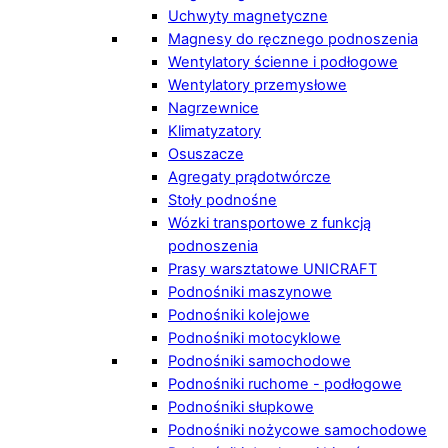
Uchwyty magnetyczne
Magnesy do ręcznego podnoszenia
Wentylatory ścienne i podłogowe
Wentylatory przemysłowe
Nagrzewnice
Klimatyzatory
Osuszacze
Agregaty prądotwórcze
Stoły podnośne
Wózki transportowe z funkcją
podnoszenia
Prasy warsztatowe UNICRAFT
Podnośniki maszynowe
Podnośniki kolejowe
Podnośniki motocyklowe
Podnośniki samochodowe
Podnośniki ruchome - podłogowe
Podnośniki słupkowe
Podnośniki nożycowe samochodowe