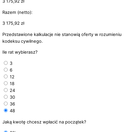
3 175,92
zł
Razem (netto):
3 175,92
zł
Przedstawione kalkulacje nie stanowią oferty w rozumieniu
kodeksu cywilnego.
Ile rat wybierasz?
3
6
12
18
24
30
36
48
Jaką kwotę chcesz wpłacić na początek?