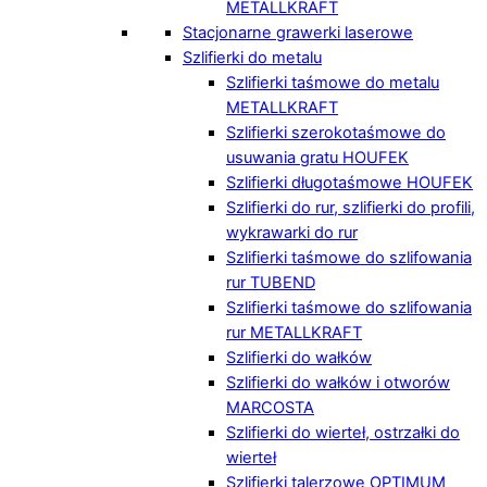
METALLKRAFT
Stacjonarne grawerki laserowe
Szlifierki do metalu
Szlifierki taśmowe do metalu
METALLKRAFT
Szlifierki szerokotaśmowe do
usuwania gratu HOUFEK
Szlifierki długotaśmowe HOUFEK
Szlifierki do rur, szlifierki do profili,
wykrawarki do rur
Szlifierki taśmowe do szlifowania
rur TUBEND
Szlifierki taśmowe do szlifowania
rur METALLKRAFT
Szlifierki do wałków
Szlifierki do wałków i otworów
MARCOSTA
Szlifierki do wierteł, ostrzałki do
wierteł
Szlifierki talerzowe OPTIMUM