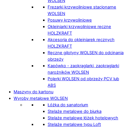
WOLSEN
Frezarki krzywoliniowe stacjonarne
WOLSEN
Posuwy krzywoliniowe
Okleiniarki krzywoliniowe ręczne
HOLZKRAFT
Akcesoria do okleiniarek ręcznych
HOLZKRAFT
Ręczne gilotyny WOLSEN do odcinania
obrzeży
Kapówko - zaokrąglarki, zaokrąglarki
narożników WOLSEN
Polerki WOLSEN od obrzeży PCV lub
ABS
Maszyny do kartonu
Wyroby metalowe WOLSEN
Łóżka do sanatorium
Stelaże metalowe do biurka
Stelaże metalowe łóżek hotelowych
Stelaże metalowe typu Loft