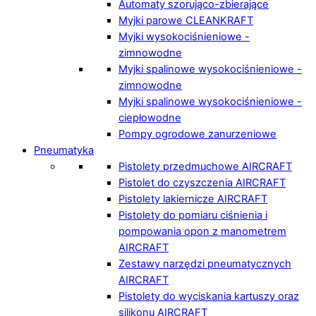
Automaty szorująco-zbierające
Myjki parowe CLEANKRAFT
Myjki wysokociśnieniowe -
zimnowodne
Myjki spalinowe wysokociśnieniowe -
zimnowodne
Myjki spalinowe wysokociśnieniowe -
ciepłowodne
Pompy ogrodowe zanurzeniowe
Pneumatyka
Pistolety przedmuchowe AIRCRAFT
Pistolet do czyszczenia AIRCRAFT
Pistolety lakiernicze AIRCRAFT
Pistolety do pomiaru ciśnienia i
pompowania opon z manometrem
AIRCRAFT
Zestawy narzędzi pneumatycznych
AIRCRAFT
Pistolety do wyciskania kartuszy oraz
silikonu AIRCRAFT