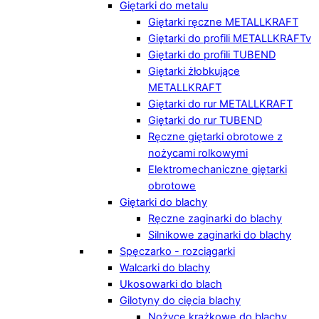
Giętarki do metalu
Giętarki ręczne METALLKRAFT
Giętarki do profili METALLKRAFTv
Giętarki do profili TUBEND
Giętarki żłobkujące
METALLKRAFT
Giętarki do rur METALLKRAFT
Giętarki do rur TUBEND
Ręczne giętarki obrotowe z
nożycami rolkowymi
Elektromechaniczne giętarki
obrotowe
Giętarki do blachy
Ręczne zaginarki do blachy
Silnikowe zaginarki do blachy
Spęczarko - rozciągarki
Walcarki do blachy
Ukosowarki do blach
Gilotyny do cięcia blachy
Nożyce krążkowe do blachy