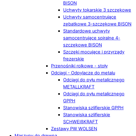
BISON
Uchwyty tokarskie 3 szczękowe
Uchwyty samocentrujące
zębatkowe 3-szczękowe BISON
Standardowe uchwyty
samocentrujące spiralne 4-
szczękowe BISON
Szczęki mocujące i przyrządy
frezerskie
Przenośniki rolkowe - stoły
Odciągi - Odpylacze do metalu
Odciągi do pyłu metalicznego
METALLKRAFT
Odciągi do pyłu metalicznego
GPPH
Stanowiska szlifierskie GPPH
Stanowiska szlifierskie
SCHWEIßKRAFT
Zestawy PW WOLSEN
Maszyny do drewna