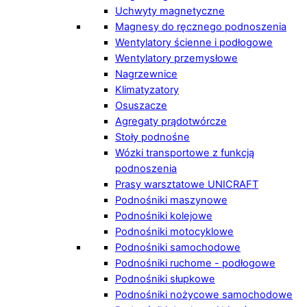
Uchwyty magnetyczne
Magnesy do ręcznego podnoszenia
Wentylatory ścienne i podłogowe
Wentylatory przemysłowe
Nagrzewnice
Klimatyzatory
Osuszacze
Agregaty prądotwórcze
Stoły podnośne
Wózki transportowe z funkcją
podnoszenia
Prasy warsztatowe UNICRAFT
Podnośniki maszynowe
Podnośniki kolejowe
Podnośniki motocyklowe
Podnośniki samochodowe
Podnośniki ruchome - podłogowe
Podnośniki słupkowe
Podnośniki nożycowe samochodowe