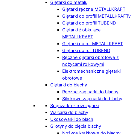
Giętarki do metalu
Giętarki ręczne METALLKRAFT
Giętarki do profili METALLKRAFTv
Giętarki do profili TUBEND
Giętarki żłobkujące
METALLKRAFT
Giętarki do rur METALLKRAFT
Giętarki do rur TUBEND
Ręczne giętarki obrotowe z
nożycami rolkowymi
Elektromechaniczne giętarki
obrotowe
Giętarki do blachy
Ręczne zaginarki do blachy
Silnikowe zaginarki do blachy
Spęczarko - rozciągarki
Walcarki do blachy
Ukosowarki do blach
Gilotyny do cięcia blachy
Nożyce krążkowe do blachy