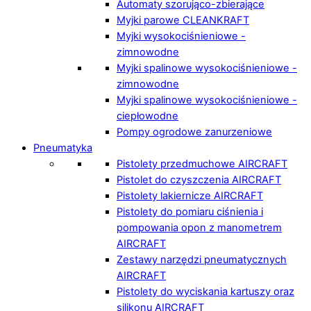
Automaty szorująco-zbierające
Myjki parowe CLEANKRAFT
Myjki wysokociśnieniowe -
zimnowodne
Myjki spalinowe wysokociśnieniowe -
zimnowodne
Myjki spalinowe wysokociśnieniowe -
ciepłowodne
Pompy ogrodowe zanurzeniowe
Pneumatyka
Pistolety przedmuchowe AIRCRAFT
Pistolet do czyszczenia AIRCRAFT
Pistolety lakiernicze AIRCRAFT
Pistolety do pomiaru ciśnienia i
pompowania opon z manometrem
AIRCRAFT
Zestawy narzędzi pneumatycznych
AIRCRAFT
Pistolety do wyciskania kartuszy oraz
silikonu AIRCRAFT