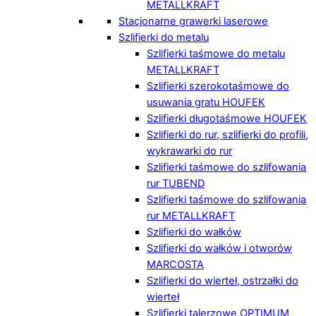
METALLKRAFT
Stacjonarne grawerki laserowe
Szlifierki do metalu
Szlifierki taśmowe do metalu
METALLKRAFT
Szlifierki szerokotaśmowe do
usuwania gratu HOUFEK
Szlifierki długotaśmowe HOUFEK
Szlifierki do rur, szlifierki do profili,
wykrawarki do rur
Szlifierki taśmowe do szlifowania
rur TUBEND
Szlifierki taśmowe do szlifowania
rur METALLKRAFT
Szlifierki do wałków
Szlifierki do wałków i otworów
MARCOSTA
Szlifierki do wierteł, ostrzałki do
wierteł
Szlifierki talerzowe OPTIMUM