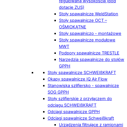
regulowaną wysokością (pod
dotacje ZUS)
Stoły spawalnicze WeldStation
Stoły spawalnicze OCT –
OŚMIOKĄTNE
Stoły spawalniczo - montażowe
Stoły spawalnicze modułowe
MWT
Podpory spawalnicze TRESTLE
Narzędzia spawalnicze do stołów
GPPH
Stoły spawalnicze SCHWEIßKRAFT
Okapy spawalnicze IQ Air Flow
Stanowiska szlifiersko - spawalnicze
SOG GPPH
Stoły szlifierskie z przyłączem do
odciągu SCHWEIßKRAFT
Odciągi spawalnicze GPPH
Odciągi spawalnicze Schweißkraft
Urządzenia filtrujące z ramionami