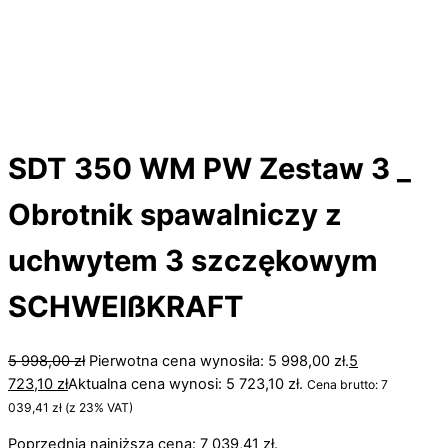
SDT 350 WM PW Zestaw 3 _
Obrotnik spawalniczy z
uchwytem 3 szczękowym
SCHWEIßKRAFT
5 998,00
zł
Pierwotna cena wynosiła: 5 998,00 zł.
5
723,10
zł
Aktualna cena wynosi: 5 723,10 zł.
Cena brutto:
7
039,41
zł
(z 23% VAT)
Poprzednia najniższa cena:
7 039,41
zł
.