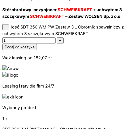
Stół obrotowy-pozycjoner
SCHWEIßKRAFT
z uchwytem 3
szczękowym
SCHWEIßKRAFT
–
Zestaw WOLSEN Sp. z o.o.
ilość SDT 350 WM PW Zestaw 3 _ Obrotnik spawalniczy z
−
uchwytem 3 szczękowym SCHWEIßKRAFT
+
Dodaj do koszyka
Weź leasing od
182,07
zł
Leasing i raty dla firm 24/7
Wybrany produkt
1 x