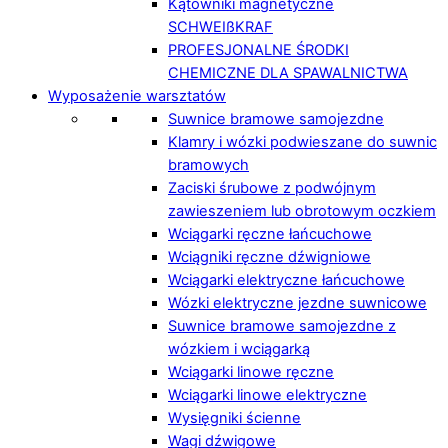
Kątowniki magnetyczne
SCHWEIßKRAF
PROFESJONALNE ŚRODKI
CHEMICZNE DLA SPAWALNICTWA
Wyposażenie warsztatów
Suwnice bramowe samojezdne
Klamry i wózki podwieszane do suwnic
bramowych
Zaciski śrubowe z podwójnym
zawieszeniem lub obrotowym oczkiem
Wciągarki ręczne łańcuchowe
Wciągniki ręczne dźwigniowe
Wciągarki elektryczne łańcuchowe
Wózki elektryczne jezdne suwnicowe
Suwnice bramowe samojezdne z
wózkiem i wciągarką
Wciągarki linowe ręczne
Wciągarki linowe elektryczne
Wysięgniki ścienne
Wagi dźwigowe