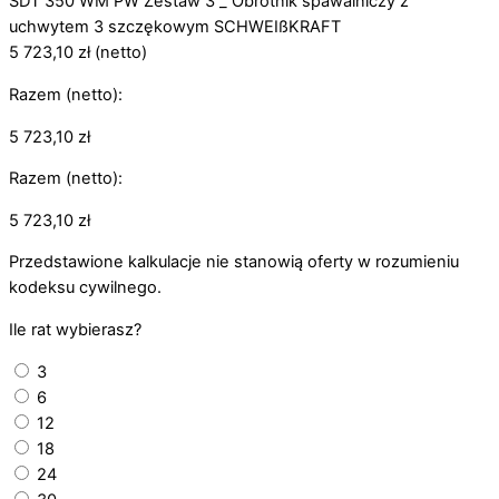
SDT 350 WM PW Zestaw 3 _ Obrotnik spawalniczy z
uchwytem 3 szczękowym SCHWEIßKRAFT
5 723,10
zł
(netto)
Razem (netto):
5 723,10
zł
Razem (netto):
5 723,10
zł
Przedstawione kalkulacje nie stanowią oferty w rozumieniu
kodeksu cywilnego.
Ile rat wybierasz?
3
6
12
18
24