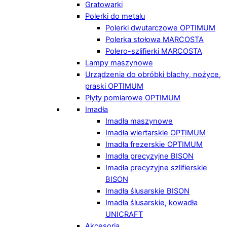
Gratowarki
Polerki do metalu
Polerki dwutarczowe OPTIMUM
Polerka stołowa MARCOSTA
Polero-szlifierki MARCOSTA
Lampy maszynowe
Urządzenia do obróbki blachy, nożyce,
praski OPTIMUM
Płyty pomiarowe OPTIMUM
Imadła
Imadła maszynowe
Imadła wiertarskie OPTIMUM
Imadła frezerskie OPTIMUM
Imadła precyzyjne BISON
Imadła precyzyjne szlifierskie
BISON
Imadła ślusarskie BISON
Imadła ślusarskie, kowadła
UNICRAFT
Akcesoria