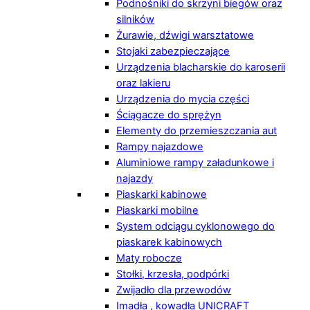
Podnośniki do skrzyni biegów oraz
silników
Żurawie, dźwigi warsztatowe
Stojaki zabezpieczające
Urządzenia blacharskie do karoserii
oraz lakieru
Urządzenia do mycia części
Ściągacze do sprężyn
Elementy do przemieszczania aut
Rampy najazdowe
Aluminiowe rampy załadunkowe i
najazdy
Piaskarki kabinowe
Piaskarki mobilne
System odciągu cyklonowego do
piaskarek kabinowych
Maty robocze
Stołki, krzesła, podpórki
Zwijadło dla przewodów
Imadła , kowadła UNICRAFT