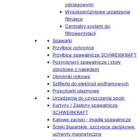
odciągowymi
Wysokopróżniowe urządzenia
filtrujące
Centralny system do
filtrowentylacji
Spawarki
Przyłbice ochronne
Przyłbice spawalnicze SCHWEIßKRAFT
Pozycjonery spawalnicze i stoły
obrotowe z napędem
Obrotniki rolkowe
Szlifierki do elektrod wolframowych
Przecinarki plazmowe
Urządzenia do czyszczenia spoin
Kurtyny / Zasłony spawalnicze
SCHWEIßKRAFT
Kątowe zaciski - imadła spawalnicze
Ściski ślusarskie, szczypce zaciskowe,
uchwyty magnetyczne