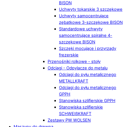
BISON
Uchwyty tokarskie 3 szczękowe
Uchwyty samocentrujące
zębatkowe 3-szczękowe BISON
Standardowe uchwyty
samocentrujące spiralne 4-
szczękowe BISON
Szczęki mocujące i przyrządy
frezerskie
Przenośniki rolkowe - stoły
Odciągi - Odpylacze do metalu
Odciągi do pyłu metalicznego
METALLKRAFT
Odciągi do pyłu metalicznego
GPPH
Stanowiska szlifierskie GPPH
Stanowiska szlifierskie
SCHWEIßKRAFT
Zestawy PW WOLSEN
Maszyny do drewna