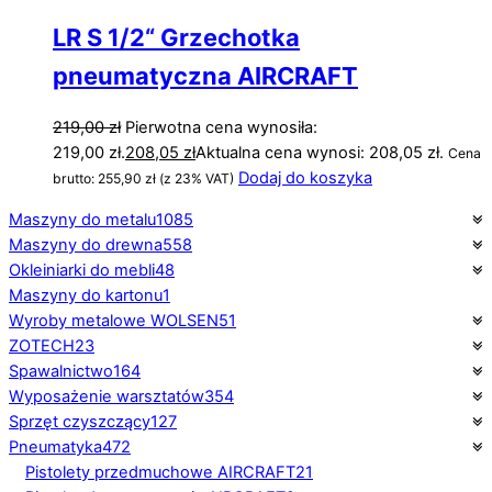
LR S 1/2“ Grzechotka
pneumatyczna AIRCRAFT
219,00
zł
Pierwotna cena wynosiła:
219,00 zł.
208,05
zł
Aktualna cena wynosi: 208,05 zł.
Cena
Dodaj do koszyka
brutto:
255,90
zł
(z 23% VAT)
Maszyny do metalu
1085
Maszyny do drewna
558
Okleiniarki do mebli
48
Maszyny do kartonu
1
Wyroby metalowe WOLSEN
51
ZOTECH
23
Spawalnictwo
164
Wyposażenie warsztatów
354
Sprzęt czyszczący
127
Pneumatyka
472
Pistolety przedmuchowe AIRCRAFT
21