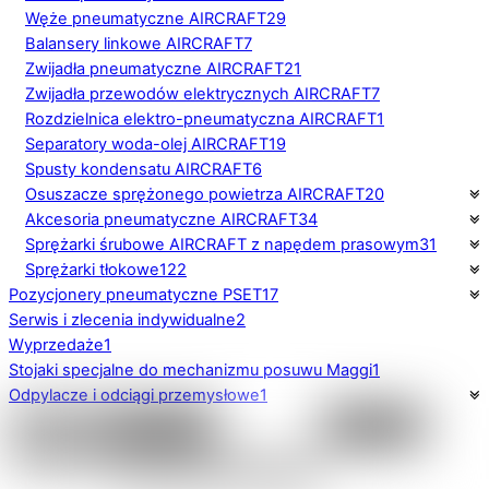
Węże pneumatyczne AIRCRAFT
29
Balansery linkowe AIRCRAFT
7
Zwijadła pneumatyczne AIRCRAFT
21
Zwijadła przewodów elektrycznych AIRCRAFT
7
Rozdzielnica elektro-pneumatyczna AIRCRAFT
1
Separatory woda-olej AIRCRAFT
19
Spusty kondensatu AIRCRAFT
6
Osuszacze sprężonego powietrza AIRCRAFT
20
Akcesoria pneumatyczne AIRCRAFT
34
Sprężarki śrubowe AIRCRAFT z napędem prasowym
31
Sprężarki tłokowe
122
Pozycjonery pneumatyczne PSET
17
Serwis i zlecenia indywidualne
2
Wyprzedaże
1
Stojaki specjalne do mechanizmu posuwu Maggi
1
Odpylacze i odciągi przemysłowe
1