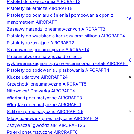
Pistolet do czyszczenia AIRCRAFT
2
Pistolety lakiernicze AIRCRAFT
8
Pistolety do pomiaru ciśnienia i pompowania opon z
16
manometrem AIRCRAFT
Zestawy narzędzi pneumatycznych AIRCRAFT
3
Pistolety do wyciskania kartuszy oraz silikonu AIRCRAFT
4
Pistolety rozpylające AIRCRAFT
2
Smarownice pneumatyczne AIRCRAFT
4
Pnueumatyczne narzędzia do cięcia,
8
wykrawania,zaginania, rozwiercania oraz młotek AIRCRAFT
Pistolety do sodowania / piaskowania AIRCRAFT
4
Klucze udarowe AIRCRAFT
24
Grzechotki pneumatyczne AIRCRAFT
5
Nitownice/ Grawerka AIRCRAFT
4
Wiertarki pneumatyczne AIRCRAFT
3
Wkrętaki pneumatyczne AIRCRAFT
1
Szlifierki pneumatyczne AIRCRAFT
26
Młoty udarowe - pneumatyczne AIRCRAFT
9
Zszywacze/ gwoździarki AIRCRAFT
25
Polerki pneumatyczne AIRCRAFT
6