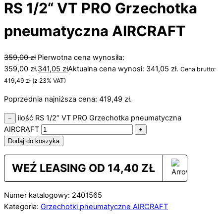
RS 1/2“ VT PRO Grzechotka
pneumatyczna AIRCRAFT
359,00
zł
Pierwotna cena wynosiła:
359,00 zł.
341,05
zł
Aktualna cena wynosi: 341,05 zł.
Cena brutto:
419,49
zł
(z 23% VAT)
Poprzednia najniższa cena:
419,49
zł
.
ilość RS 1/2“ VT PRO Grzechotka pneumatyczna
−
AIRCRAFT
+
Dodaj do koszyka
WEŹ LEASING OD
14,40
ZŁ
Numer katalogowy: 2401565
Kategoria:
Grzechotki pneumatyczne AIRCRAFT