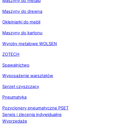
Maszyny do metalu
Maszyny do drewna
Okleiniarki do mebli
Maszyny do kartonu
Wyroby metalowe WOLSEN
ZOTECH
Spawalnictwo
Wyposażenie warsztatów
Sprzęt czyszczący
Pneumatyka
Pozycjonery pneumatyczne PSET
Serwis i zlecenia indywidualne
Wyprzedaże