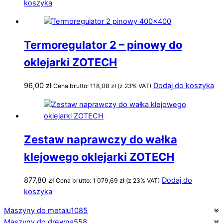
koszyka
Termoregulator 2 – pinowy do
oklejarki ZOTECH
96,00
zł
Dodaj do koszyka
Cena brutto:
118,08
zł
(z 23% VAT)
Zestaw naprawczy do wałka
klejowego oklejarki ZOTECH
877,80
zł
Dodaj do
Cena brutto:
1 079,69
zł
(z 23% VAT)
koszyka
Maszyny do metalu
1085
Maszyny do drewna
558