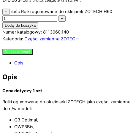
240,00
zł
Cena brutto:
295,20
zł
(z 23% VAT)
ilość Rolki ogumowane do oklejarek ZOTECH H60
−
+
Dodaj do koszyka
Numer katalogowy: 8113060.140
Kategoria:
Części zamienne ZOTECH
Negocjuj cenę!
Opis
Opis
Cena dotyczy 1 szt.
Rolki ogumowane do okleiniarki ZOTECH jako części zamienne
do n/w modeli:
Q3 Optimal,
OWP3Bis,