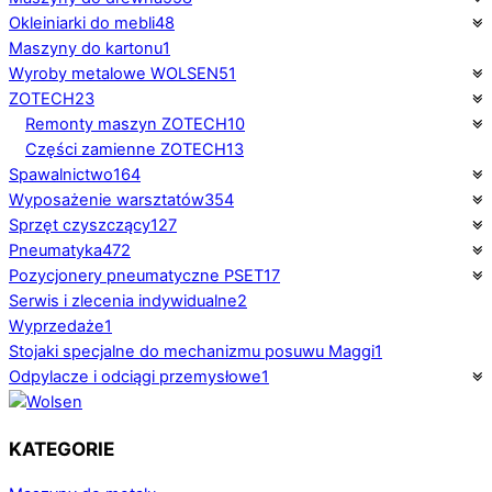
Okleiniarki do mebli
48
Maszyny do kartonu
1
Wyroby metalowe WOLSEN
51
ZOTECH
23
Remonty maszyn ZOTECH
10
Części zamienne ZOTECH
13
Spawalnictwo
164
Wyposażenie warsztatów
354
Sprzęt czyszczący
127
Pneumatyka
472
Pozycjonery pneumatyczne PSET
17
Serwis i zlecenia indywidualne
2
Wyprzedaże
1
Stojaki specjalne do mechanizmu posuwu Maggi
1
Odpylacze i odciągi przemysłowe
1
KATEGORIE