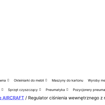
ewna
Okleiniarki do mebli
Maszyny do kartonu
Wyroby m
Sprzęt czyszczący
Pneumatyka
Pozycjonery pneum
cze AIRCRAFT
/ Regulator ciśnienia wewnętrznego 