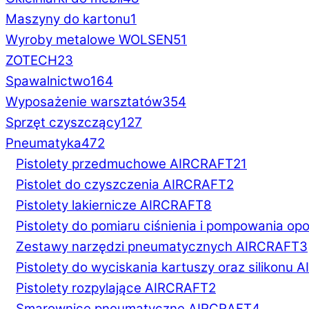
Maszyny do kartonu
1
Wyroby metalowe WOLSEN
51
ZOTECH
23
Spawalnictwo
164
Wyposażenie warsztatów
354
Sprzęt czyszczący
127
Pneumatyka
472
Pistolety przedmuchowe AIRCRAFT
21
Pistolet do czyszczenia AIRCRAFT
2
Pistolety lakiernicze AIRCRAFT
8
Pistolety do pomiaru ciśnienia i pompowania 
Zestawy narzędzi pneumatycznych AIRCRAFT
3
Pistolety do wyciskania kartuszy oraz silikonu
Pistolety rozpylające AIRCRAFT
2
Smarownice pneumatyczne AIRCRAFT
4