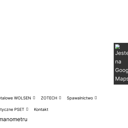
etalowe WOLSEN
ZOTECH
Spawalnictwo
atyczne PSET
Kontakt
z manometru