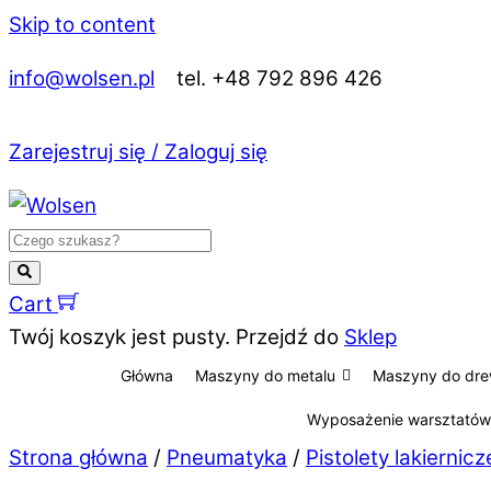
Skip to content
info@wolsen.pl
tel. +48 792 896 426
Zarejestruj się / Zaloguj się
Cart
Twój koszyk jest pusty. Przejdź do
Sklep
Główna
Maszyny do metalu
Maszyny do dr
Wyposażenie warsztatów
Strona główna
/
Pneumatyka
/
Pistolety lakierni