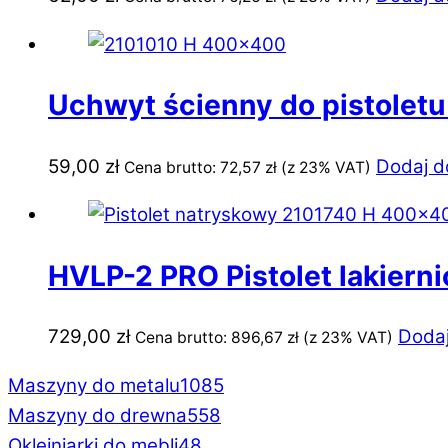
Uchwyt ścienny do pistolet
59,00
zł
Dodaj d
Cena brutto:
72,57
zł
(z 23% VAT)
HVLP-2 PRO Pistolet lakier
729,00
zł
Dodaj
Cena brutto:
896,67
zł
(z 23% VAT)
Maszyny do metalu
1085
Maszyny do drewna
558
Okleiniarki do mebli
48