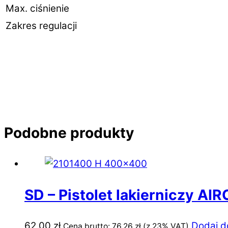
Max. ciśnienie
Zakres regulacji
Podobne produkty
SD – Pistolet lakierniczy AI
62,00
zł
Dodaj d
Cena brutto:
76,26
zł
(z 23% VAT)