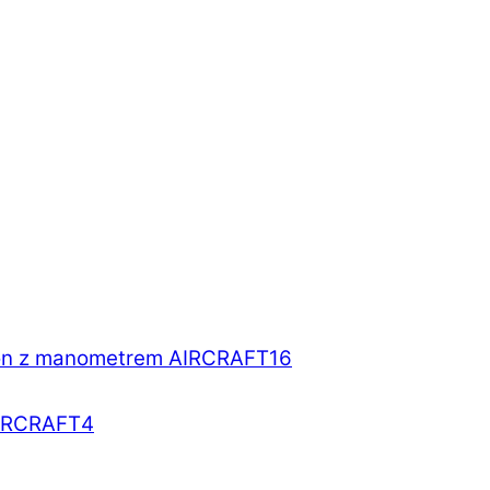
opon z manometrem AIRCRAFT
16
 AIRCRAFT
4