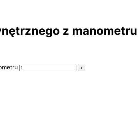
ewnętrznego z manometru
nometru
+