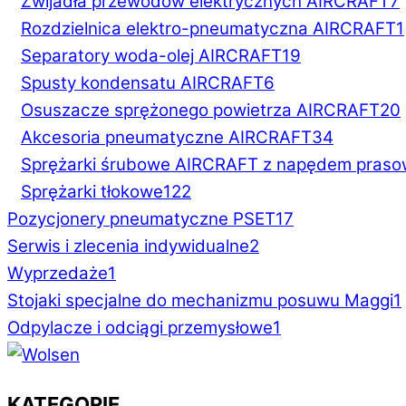
Zwijadła przewodów elektrycznych AIRCRAFT
7
Rozdzielnica elektro-pneumatyczna AIRCRAFT
1
Separatory woda-olej AIRCRAFT
19
Spusty kondensatu AIRCRAFT
6
Osuszacze sprężonego powietrza AIRCRAFT
20
Akcesoria pneumatyczne AIRCRAFT
34
Sprężarki śrubowe AIRCRAFT z napędem pras
Sprężarki tłokowe
122
Pozycjonery pneumatyczne PSET
17
Serwis i zlecenia indywidualne
2
Wyprzedaże
1
Stojaki specjalne do mechanizmu posuwu Maggi
1
Odpylacze i odciągi przemysłowe
1
KATEGORIE