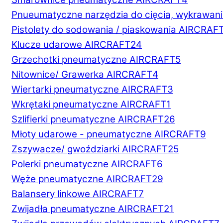
Pnueumatyczne narzędzia do cięcia, wykrawani
Pistolety do sodowania / piaskowania AIRCRAF
Klucze udarowe AIRCRAFT
24
Grzechotki pneumatyczne AIRCRAFT
5
Nitownice/ Grawerka AIRCRAFT
4
Wiertarki pneumatyczne AIRCRAFT
3
Wkrętaki pneumatyczne AIRCRAFT
1
Szlifierki pneumatyczne AIRCRAFT
26
Młoty udarowe - pneumatyczne AIRCRAFT
9
Zszywacze/ gwoździarki AIRCRAFT
25
Polerki pneumatyczne AIRCRAFT
6
Węże pneumatyczne AIRCRAFT
29
Balansery linkowe AIRCRAFT
7
Zwijadła pneumatyczne AIRCRAFT
21