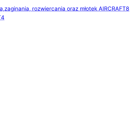
a,zaginania, rozwiercania oraz młotek AIRCRAFT
8
T
4