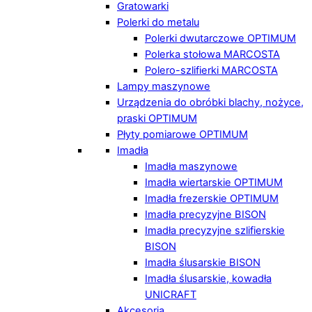
Gratowarki
Polerki do metalu
Polerki dwutarczowe OPTIMUM
Polerka stołowa MARCOSTA
Polero-szlifierki MARCOSTA
Lampy maszynowe
Urządzenia do obróbki blachy, nożyce,
praski OPTIMUM
Płyty pomiarowe OPTIMUM
Imadła
Imadła maszynowe
Imadła wiertarskie OPTIMUM
Imadła frezerskie OPTIMUM
Imadła precyzyjne BISON
Imadła precyzyjne szlifierskie
BISON
Imadła ślusarskie BISON
Imadła ślusarskie, kowadła
UNICRAFT
Akcesoria