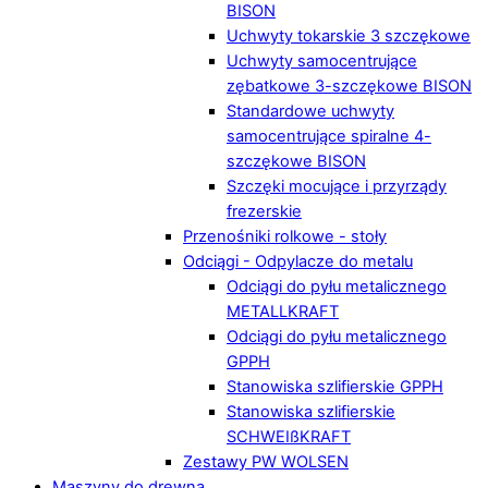
BISON
Uchwyty tokarskie 3 szczękowe
Uchwyty samocentrujące
zębatkowe 3-szczękowe BISON
Standardowe uchwyty
samocentrujące spiralne 4-
szczękowe BISON
Szczęki mocujące i przyrządy
frezerskie
Przenośniki rolkowe - stoły
Odciągi - Odpylacze do metalu
Odciągi do pyłu metalicznego
METALLKRAFT
Odciągi do pyłu metalicznego
GPPH
Stanowiska szlifierskie GPPH
Stanowiska szlifierskie
SCHWEIßKRAFT
Zestawy PW WOLSEN
Maszyny do drewna