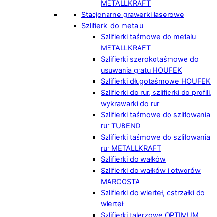
METALLKRAFT
Stacjonarne grawerki laserowe
Szlifierki do metalu
Szlifierki taśmowe do metalu
METALLKRAFT
Szlifierki szerokotaśmowe do
usuwania gratu HOUFEK
Szlifierki długotaśmowe HOUFEK
Szlifierki do rur, szlifierki do profili,
wykrawarki do rur
Szlifierki taśmowe do szlifowania
rur TUBEND
Szlifierki taśmowe do szlifowania
rur METALLKRAFT
Szlifierki do wałków
Szlifierki do wałków i otworów
MARCOSTA
Szlifierki do wierteł, ostrzałki do
wierteł
Szlifierki talerzowe OPTIMUM