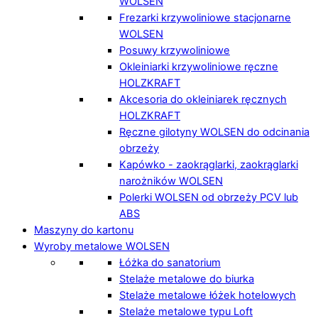
WOLSEN
Frezarki krzywoliniowe stacjonarne
WOLSEN
Posuwy krzywoliniowe
Okleiniarki krzywoliniowe ręczne
HOLZKRAFT
Akcesoria do okleiniarek ręcznych
HOLZKRAFT
Ręczne gilotyny WOLSEN do odcinania
obrzeży
Kapówko - zaokrąglarki, zaokrąglarki
narożników WOLSEN
Polerki WOLSEN od obrzeży PCV lub
ABS
Maszyny do kartonu
Wyroby metalowe WOLSEN
Łóżka do sanatorium
Stelaże metalowe do biurka
Stelaże metalowe łóżek hotelowych
Stelaże metalowe typu Loft