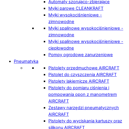
Automaty szorująco-zbierające
Myjki parowe CLEANKRAFT
Myjki wysokociśnieniowe -
zimnowodne
Myjki spalinowe wysokociśnieniowe -
zimnowodne
Myjki spalinowe wysokociśnieniowe -
ciepłowodne
Pompy ogrodowe zanurzeniowe
Pneumatyka
Pistolety przedmuchowe AIRCRAFT
Pistolet do czyszczenia AIRCRAFT
Pistolety lakiernicze AIRCRAFT
Pistolety do pomiaru ciśnienia i
pompowania opon z manometrem
AIRCRAFT
Zestawy narzędzi pneumatycznych
AIRCRAFT
Pistolety do wyciskania kartuszy oraz
silikonu AIRCRAFT