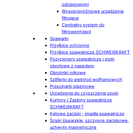
odciągowymi
Wysokopróżniowe urządzenia
filtrujące
Centralny system do
filtrowentylacji
Spawarki
Przyłbice ochronne
Przyłbice spawalnicze SCHWEIßKRAFT
Pozycjonery spawalnicze i stoły
obrotowe z napędem
Obrotniki rolkowe
Szlifierki do elektrod wolframowych
Przecinarki plazmowe
Urządzenia do czyszczenia spoin
Kurtyny / Zasłony spawalnicze
SCHWEIßKRAFT
Kątowe zaciski - imadła spawalnicze
Ściski ślusarskie, szczypce zaciskowe,
uchwyty magnetyczne