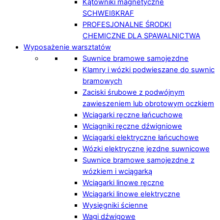
Kątowniki magnetyczne
SCHWEIßKRAF
PROFESJONALNE ŚRODKI
CHEMICZNE DLA SPAWALNICTWA
Wyposażenie warsztatów
Suwnice bramowe samojezdne
Klamry i wózki podwieszane do suwnic
bramowych
Zaciski śrubowe z podwójnym
zawieszeniem lub obrotowym oczkiem
Wciągarki ręczne łańcuchowe
Wciągniki ręczne dźwigniowe
Wciągarki elektryczne łańcuchowe
Wózki elektryczne jezdne suwnicowe
Suwnice bramowe samojezdne z
wózkiem i wciągarką
Wciągarki linowe ręczne
Wciągarki linowe elektryczne
Wysięgniki ścienne
Wagi dźwigowe