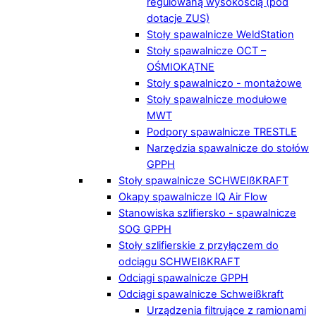
regulowaną wysokością (pod
dotacje ZUS)
Stoły spawalnicze WeldStation
Stoły spawalnicze OCT –
OŚMIOKĄTNE
Stoły spawalniczo - montażowe
Stoły spawalnicze modułowe
MWT
Podpory spawalnicze TRESTLE
Narzędzia spawalnicze do stołów
GPPH
Stoły spawalnicze SCHWEIßKRAFT
Okapy spawalnicze IQ Air Flow
Stanowiska szlifiersko - spawalnicze
SOG GPPH
Stoły szlifierskie z przyłączem do
odciągu SCHWEIßKRAFT
Odciągi spawalnicze GPPH
Odciągi spawalnicze Schweißkraft
Urządzenia filtrujące z ramionami