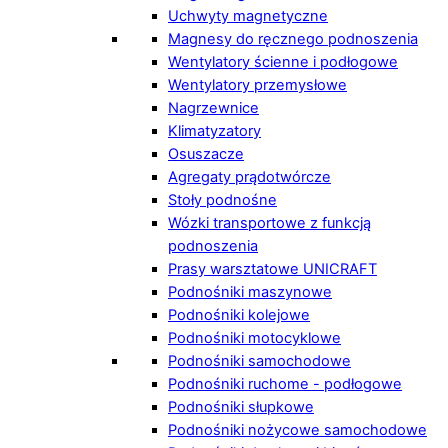
Uchwyty magnetyczne
Magnesy do ręcznego podnoszenia
Wentylatory ścienne i podłogowe
Wentylatory przemysłowe
Nagrzewnice
Klimatyzatory
Osuszacze
Agregaty prądotwórcze
Stoły podnośne
Wózki transportowe z funkcją
podnoszenia
Prasy warsztatowe UNICRAFT
Podnośniki maszynowe
Podnośniki kolejowe
Podnośniki motocyklowe
Podnośniki samochodowe
Podnośniki ruchome - podłogowe
Podnośniki słupkowe
Podnośniki nożycowe samochodowe