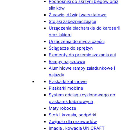
Podnośniki do skrzyni biegów oraz
silników
Żurawie, dźwigi warsztatowe
Stojaki zabezpieczające
Urządzenia blacharskie do karoserii
oraz lakieru
Urządzenia do mycia części
Ściągacze do sprężyn
Elementy do przemieszczania aut
Rampy najazdowe
Aluminiowe rampy załadunkowe i
najazdy
Piaskarki kabinowe
Piaskarki mobilne
System odciągu cyklonowego do
piaskarek kabinowych
Maty robocze
Stołki, krzesła, podpórki
Zwijadło dla przewodów
Imadła , kowadła UNICRAFT