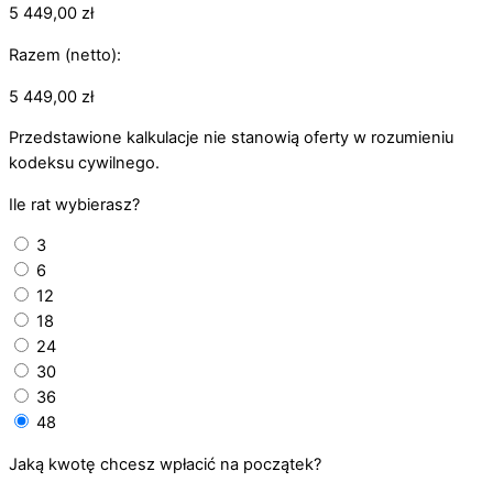
5 449,00
zł
Razem (netto):
5 449,00
zł
Przedstawione kalkulacje nie stanowią oferty w rozumieniu
kodeksu cywilnego.
Ile rat wybierasz?
3
6
12
18
24
30
36
48
Jaką kwotę chcesz wpłacić na początek?