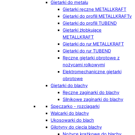
Giętarki do metalu
Giętarki ręczne METALLKRAFT
Giętarki do profili METALLKRAFTv
Giętarki do profili TUBEND
Giętarki żłobkujące
METALLKRAFT
Giętarki do rur METALLKRAFT
Giętarki do rur TUBEND
Ręczne giętarki obrotowe z
nożycami rolkowymi
Elektromechaniczne giętarki
obrotowe
Giętarki do blachy
Ręczne zaginarki do blachy
Silnikowe zaginarki do blachy
Spęczarko - rozciągarki
Walcarki do blachy
Ukosowarki do blach
Gilotyny do cięcia blachy
Nożyce krążkowe do blachy