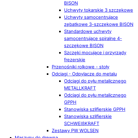
BISON
Uchwyty tokarskie 3 szczękowe
Uchwyty samocentrujące
zębatkowe 3-szczękowe BISON
Standardowe uchwyty
samocentrujące spiralne 4-
szczękowe BISON
Szczęki mocujące i przyrządy
frezerskie
Przenośniki rolkowe - stoły
Odciągi - Odpylacze do metalu
Odciągi do pyłu metalicznego
METALLKRAFT
Odciągi do pyłu metalicznego
GPPH
Stanowiska szlifierskie GPPH
Stanowiska szlifierskie
SCHWEIßKRAFT
Zestawy PW WOLSEN
Maszyny do drewna