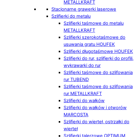
METALLKRAFT
Stacjonarne grawerki laserowe
Szlifierki do metalu
Szlifierki taśmowe do metalu
METALLKRAFT
Szlifierki szerokotaśmowe do
usuwania gratu HOUFEK
Szlifierki długotaśmowe HOUFEK
Szlifierki do rur, szlifierki do profili,
wykrawarki do rur
Szlifierki taśmowe do szlifowania
rur TUBEND
Szlifierki taśmowe do szlifowania
rur METALLKRAFT
Szlifierki do wałków
Szlifierki do wałków i otworów
MARCOSTA
Szlifierki do wierteł, ostrzałki do
wierteł
Szlifierki talerzowe OPTIMUM