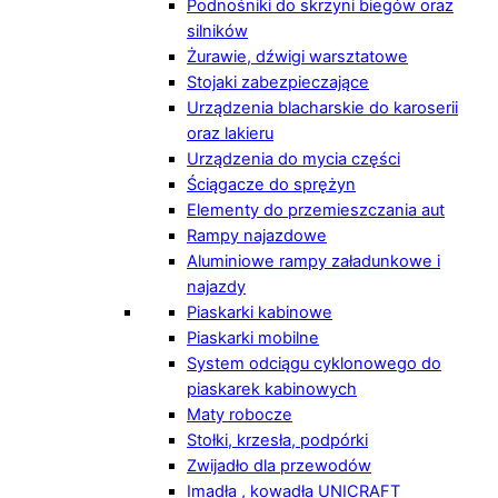
Podnośniki do skrzyni biegów oraz
silników
Żurawie, dźwigi warsztatowe
Stojaki zabezpieczające
Urządzenia blacharskie do karoserii
oraz lakieru
Urządzenia do mycia części
Ściągacze do sprężyn
Elementy do przemieszczania aut
Rampy najazdowe
Aluminiowe rampy załadunkowe i
najazdy
Piaskarki kabinowe
Piaskarki mobilne
System odciągu cyklonowego do
piaskarek kabinowych
Maty robocze
Stołki, krzesła, podpórki
Zwijadło dla przewodów
Imadła , kowadła UNICRAFT