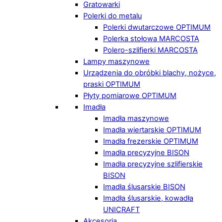
Gratowarki
Polerki do metalu
Polerki dwutarczowe OPTIMUM
Polerka stołowa MARCOSTA
Polero-szlifierki MARCOSTA
Lampy maszynowe
Urządzenia do obróbki blachy, nożyce,
praski OPTIMUM
Płyty pomiarowe OPTIMUM
Imadła
Imadła maszynowe
Imadła wiertarskie OPTIMUM
Imadła frezerskie OPTIMUM
Imadła precyzyjne BISON
Imadła precyzyjne szlifierskie
BISON
Imadła ślusarskie BISON
Imadła ślusarskie, kowadła
UNICRAFT
Akcesoria