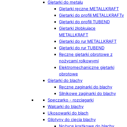
Giętarki do metalu
Giętarki ręczne METALLKRAFT
Giętarki do profili METALLKRAFTv
Giętarki do profili TUBEND
Giętarki żłobkujące
METALLKRAFT
Giętarki do rur METALLKRAFT
Giętarki do rur TUBEND
Ręczne giętarki obrotowe z
nożycami rolkowymi
Elektromechaniczne giętarki
obrotowe
Giętarki do blachy
Ręczne zaginarki do blachy
Silnikowe zaginarki do blachy
Spęczarko - rozciągarki
Walcarki do blachy
Ukosowarki do blach
Gilotyny do cięcia blachy
Nożyce krążkowe do blachy