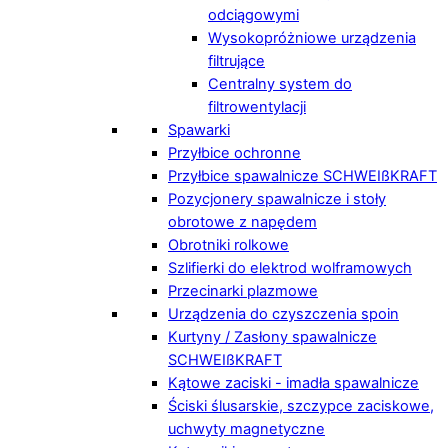
odciągowymi
Wysokopróżniowe urządzenia
filtrujące
Centralny system do
filtrowentylacji
Spawarki
Przyłbice ochronne
Przyłbice spawalnicze SCHWEIßKRAFT
Pozycjonery spawalnicze i stoły
obrotowe z napędem
Obrotniki rolkowe
Szlifierki do elektrod wolframowych
Przecinarki plazmowe
Urządzenia do czyszczenia spoin
Kurtyny / Zasłony spawalnicze
SCHWEIßKRAFT
Kątowe zaciski - imadła spawalnicze
Ściski ślusarskie, szczypce zaciskowe,
uchwyty magnetyczne