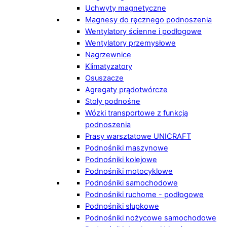
Uchwyty magnetyczne
Magnesy do ręcznego podnoszenia
Wentylatory ścienne i podłogowe
Wentylatory przemysłowe
Nagrzewnice
Klimatyzatory
Osuszacze
Agregaty prądotwórcze
Stoły podnośne
Wózki transportowe z funkcją
podnoszenia
Prasy warsztatowe UNICRAFT
Podnośniki maszynowe
Podnośniki kolejowe
Podnośniki motocyklowe
Podnośniki samochodowe
Podnośniki ruchome - podłogowe
Podnośniki słupkowe
Podnośniki nożycowe samochodowe