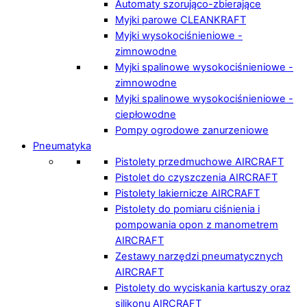
Automaty szorująco-zbierające
Myjki parowe CLEANKRAFT
Myjki wysokociśnieniowe -
zimnowodne
Myjki spalinowe wysokociśnieniowe -
zimnowodne
Myjki spalinowe wysokociśnieniowe -
ciepłowodne
Pompy ogrodowe zanurzeniowe
Pneumatyka
Pistolety przedmuchowe AIRCRAFT
Pistolet do czyszczenia AIRCRAFT
Pistolety lakiernicze AIRCRAFT
Pistolety do pomiaru ciśnienia i
pompowania opon z manometrem
AIRCRAFT
Zestawy narzędzi pneumatycznych
AIRCRAFT
Pistolety do wyciskania kartuszy oraz
silikonu AIRCRAFT