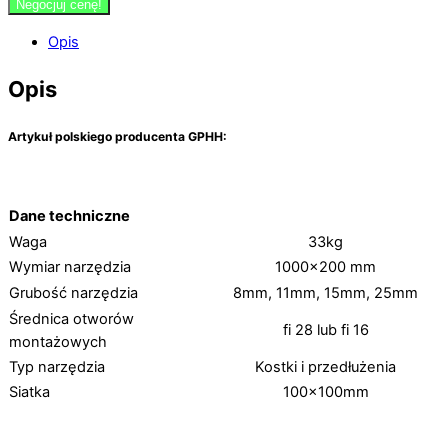
Negocjuj cenę!
Opis
Opis
A
rtykuł polskiego producenta GPHH:
Dane techniczne
Waga
33kg
Wymiar narzędzia
1000×200 mm
Grubość narzędzia
8mm, 11mm, 15mm, 25mm
Średnica otworów
fi 28 lub fi 16
montażowych
Typ narzędzia
Kostki i przedłużenia
Siatka
100x100mm