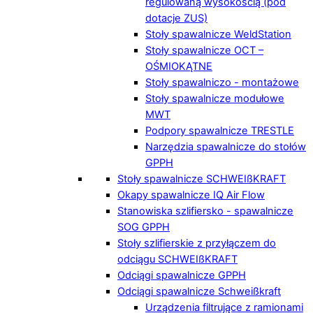
regulowaną wysokością (pod
dotacje ZUS)
Stoły spawalnicze WeldStation
Stoły spawalnicze OCT –
OŚMIOKĄTNE
Stoły spawalniczo - montażowe
Stoły spawalnicze modułowe
MWT
Podpory spawalnicze TRESTLE
Narzędzia spawalnicze do stołów
GPPH
Stoły spawalnicze SCHWEIßKRAFT
Okapy spawalnicze IQ Air Flow
Stanowiska szlifiersko - spawalnicze
SOG GPPH
Stoły szlifierskie z przyłączem do
odciągu SCHWEIßKRAFT
Odciągi spawalnicze GPPH
Odciągi spawalnicze Schweißkraft
Urządzenia filtrujące z ramionami