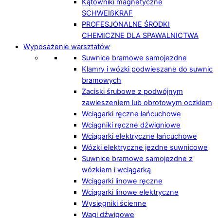
Kątowniki magnetyczne
SCHWEIßKRAF
PROFESJONALNE ŚRODKI
CHEMICZNE DLA SPAWALNICTWA
Wyposażenie warsztatów
Suwnice bramowe samojezdne
Klamry i wózki podwieszane do suwnic
bramowych
Zaciski śrubowe z podwójnym
zawieszeniem lub obrotowym oczkiem
Wciągarki ręczne łańcuchowe
Wciągniki ręczne dźwigniowe
Wciągarki elektryczne łańcuchowe
Wózki elektryczne jezdne suwnicowe
Suwnice bramowe samojezdne z
wózkiem i wciągarką
Wciągarki linowe ręczne
Wciągarki linowe elektryczne
Wysięgniki ścienne
Wagi dźwigowe