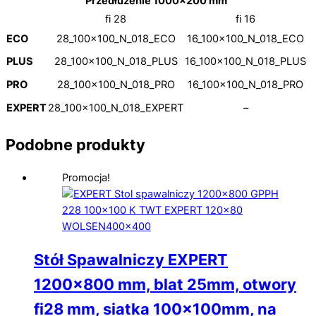
Przedłużenie 1000×200 mm
fi 28
fi 16
ECO
28_100x100_N_018_ECO
16_100x100_N_018_ECO
PLUS
28_100x100_N_018_PLUS
16_100x100_N_018_PLUS
PRO
28_100x100_N_018_PRO
16_100x100_N_018_PRO
EXPERT
28_100x100_N_018_EXPERT
–
Podobne produkty
Promocja!
Stół Spawalniczy EXPERT
1200×800 mm, blat 25mm, otwory
fi28 mm, siatka 100x100mm, na