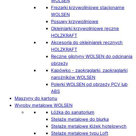
WOLSEN
Frezarki krzywoliniowe stacjonarne
WOLSEN
Posuwy krzywoliniowe
Okleiniarki krzywoliniowe ręczne
HOLZKRAFT
Akcesoria do okleiniarek ręcznych
HOLZKRAFT
Ręczne gilotyny WOLSEN do odcinania
obrzeży
Kapówko - zaokrąglarki, zaokrąglarki
narożników WOLSEN
Polerki WOLSEN od obrzeży PCV lub
ABS
Maszyny do kartonu
Wyroby metalowe WOLSEN
Łóżka do sanatorium
Stelaże metalowe do biurka
Stelaże metalowe łóżek hotelowych
Stelaże metalowe typu Loft