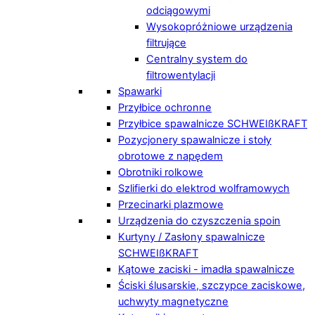
odciągowymi
Wysokopróżniowe urządzenia
filtrujące
Centralny system do
filtrowentylacji
Spawarki
Przyłbice ochronne
Przyłbice spawalnicze SCHWEIßKRAFT
Pozycjonery spawalnicze i stoły
obrotowe z napędem
Obrotniki rolkowe
Szlifierki do elektrod wolframowych
Przecinarki plazmowe
Urządzenia do czyszczenia spoin
Kurtyny / Zasłony spawalnicze
SCHWEIßKRAFT
Kątowe zaciski - imadła spawalnicze
Ściski ślusarskie, szczypce zaciskowe,
uchwyty magnetyczne