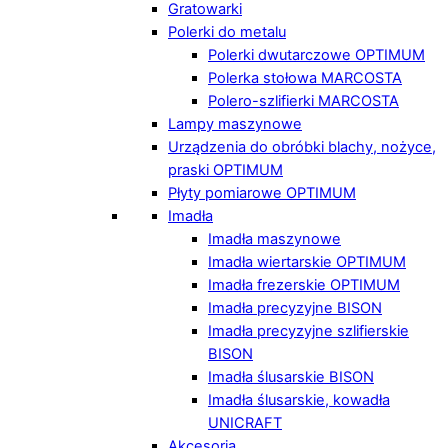
Gratowarki
Polerki do metalu
Polerki dwutarczowe OPTIMUM
Polerka stołowa MARCOSTA
Polero-szlifierki MARCOSTA
Lampy maszynowe
Urządzenia do obróbki blachy, nożyce,
praski OPTIMUM
Płyty pomiarowe OPTIMUM
Imadła
Imadła maszynowe
Imadła wiertarskie OPTIMUM
Imadła frezerskie OPTIMUM
Imadła precyzyjne BISON
Imadła precyzyjne szlifierskie
BISON
Imadła ślusarskie BISON
Imadła ślusarskie, kowadła
UNICRAFT
Akcesoria