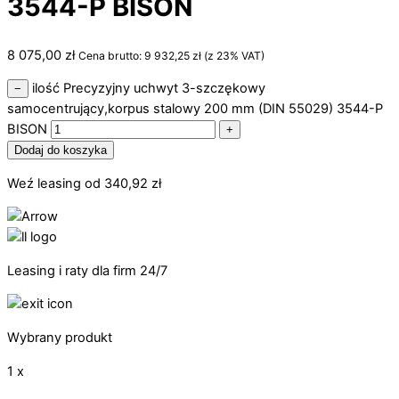
3544-P BISON
8 075,00
zł
Cena brutto:
9 932,25
zł
(z 23% VAT)
ilość Precyzyjny uchwyt 3-szczękowy
−
samocentrujący,korpus stalowy 200 mm (DIN 55029) 3544-P
BISON
+
Dodaj do koszyka
Weź leasing od
340,92
zł
Leasing i raty dla firm 24/7
Wybrany produkt
1 x