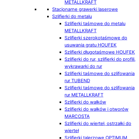
METALLKRAFT
Stacjonarne grawerki laserowe
Szlifierki do metalu
Szlifierki taśmowe do metalu
METALLKRAFT
Szlifierki szerokotaśmowe do
usuwania gratu HOUFEK
Szlifierki długotaśmowe HOUFEK
Szlifierki do rur, szlifierki do profili,
wykrawarki do rur
Szlifierki taśmowe do szlifowania
rur TUBEND
Szlifierki taśmowe do szlifowania
rur METALLKRAFT
Szlifierki do wałków
Szlifierki do wałków i otworów
MARCOSTA
Szlifierki do wierteł, ostrzałki do
wierteł
Szlifierki talerzowe OPTIMUM