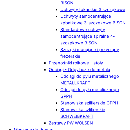
BISON
Uchwyty tokarskie 3 szczękowe
Uchwyty samocentrujące
zębatkowe 3-szczękowe BISON
Standardowe uchwyty
samocentrujące spiralne 4-
szczękowe BISON
Szczęki mocujące i przyrządy
frezerskie
Przenośniki rolkowe - stoły
Odciągi - Odpylacze do metalu
Odciągi do pyłu metalicznego
METALLKRAFT
Odciągi do pyłu metalicznego
GPPH
Stanowiska szlifierskie GPPH
Stanowiska szlifierskie
SCHWEIßKRAFT
Zestawy PW WOLSEN
Maszyny do drewna