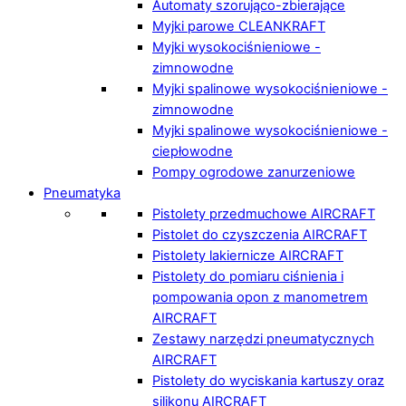
Automaty szorująco-zbierające
Myjki parowe CLEANKRAFT
Myjki wysokociśnieniowe -
zimnowodne
Myjki spalinowe wysokociśnieniowe -
zimnowodne
Myjki spalinowe wysokociśnieniowe -
ciepłowodne
Pompy ogrodowe zanurzeniowe
Pneumatyka
Pistolety przedmuchowe AIRCRAFT
Pistolet do czyszczenia AIRCRAFT
Pistolety lakiernicze AIRCRAFT
Pistolety do pomiaru ciśnienia i
pompowania opon z manometrem
AIRCRAFT
Zestawy narzędzi pneumatycznych
AIRCRAFT
Pistolety do wyciskania kartuszy oraz
silikonu AIRCRAFT