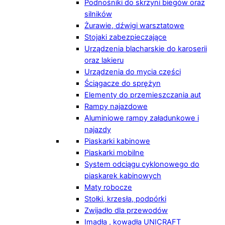
Podnośniki do skrzyni biegów oraz
silników
Żurawie, dźwigi warsztatowe
Stojaki zabezpieczające
Urządzenia blacharskie do karoserii
oraz lakieru
Urządzenia do mycia części
Ściągacze do sprężyn
Elementy do przemieszczania aut
Rampy najazdowe
Aluminiowe rampy załadunkowe i
najazdy
Piaskarki kabinowe
Piaskarki mobilne
System odciągu cyklonowego do
piaskarek kabinowych
Maty robocze
Stołki, krzesła, podpórki
Zwijadło dla przewodów
Imadła , kowadła UNICRAFT