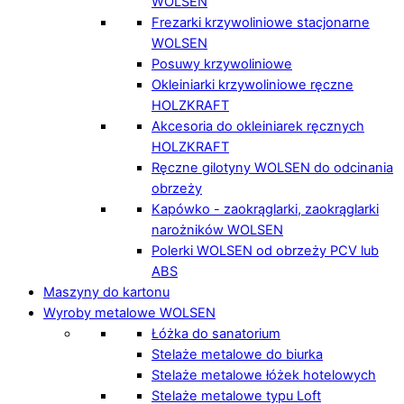
WOLSEN
Frezarki krzywoliniowe stacjonarne
WOLSEN
Posuwy krzywoliniowe
Okleiniarki krzywoliniowe ręczne
HOLZKRAFT
Akcesoria do okleiniarek ręcznych
HOLZKRAFT
Ręczne gilotyny WOLSEN do odcinania
obrzeży
Kapówko - zaokrąglarki, zaokrąglarki
narożników WOLSEN
Polerki WOLSEN od obrzeży PCV lub
ABS
Maszyny do kartonu
Wyroby metalowe WOLSEN
Łóżka do sanatorium
Stelaże metalowe do biurka
Stelaże metalowe łóżek hotelowych
Stelaże metalowe typu Loft