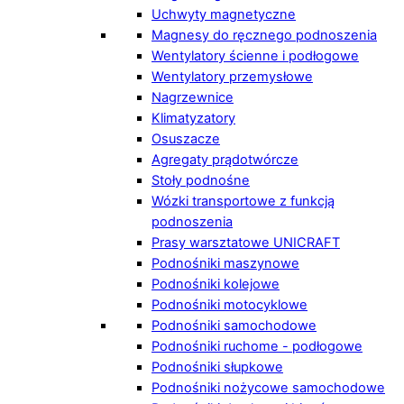
Uchwyty magnetyczne
Magnesy do ręcznego podnoszenia
Wentylatory ścienne i podłogowe
Wentylatory przemysłowe
Nagrzewnice
Klimatyzatory
Osuszacze
Agregaty prądotwórcze
Stoły podnośne
Wózki transportowe z funkcją
podnoszenia
Prasy warsztatowe UNICRAFT
Podnośniki maszynowe
Podnośniki kolejowe
Podnośniki motocyklowe
Podnośniki samochodowe
Podnośniki ruchome - podłogowe
Podnośniki słupkowe
Podnośniki nożycowe samochodowe