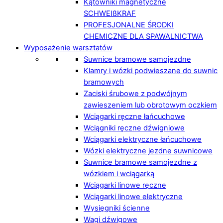
Kątowniki magnetyczne
SCHWEIßKRAF
PROFESJONALNE ŚRODKI
CHEMICZNE DLA SPAWALNICTWA
Wyposażenie warsztatów
Suwnice bramowe samojezdne
Klamry i wózki podwieszane do suwnic
bramowych
Zaciski śrubowe z podwójnym
zawieszeniem lub obrotowym oczkiem
Wciągarki ręczne łańcuchowe
Wciągniki ręczne dźwigniowe
Wciągarki elektryczne łańcuchowe
Wózki elektryczne jezdne suwnicowe
Suwnice bramowe samojezdne z
wózkiem i wciągarką
Wciągarki linowe ręczne
Wciągarki linowe elektryczne
Wysięgniki ścienne
Wagi dźwigowe