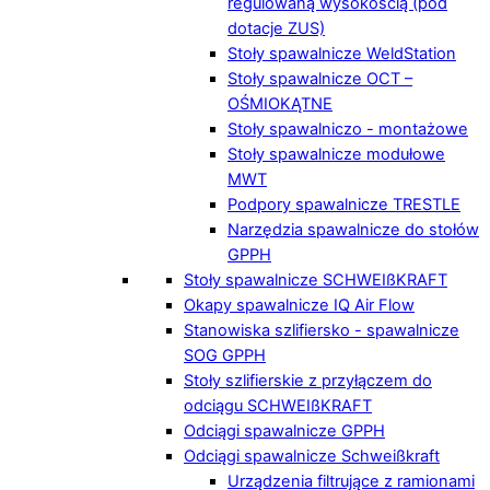
regulowaną wysokością (pod
dotacje ZUS)
Stoły spawalnicze WeldStation
Stoły spawalnicze OCT –
OŚMIOKĄTNE
Stoły spawalniczo - montażowe
Stoły spawalnicze modułowe
MWT
Podpory spawalnicze TRESTLE
Narzędzia spawalnicze do stołów
GPPH
Stoły spawalnicze SCHWEIßKRAFT
Okapy spawalnicze IQ Air Flow
Stanowiska szlifiersko - spawalnicze
SOG GPPH
Stoły szlifierskie z przyłączem do
odciągu SCHWEIßKRAFT
Odciągi spawalnicze GPPH
Odciągi spawalnicze Schweißkraft
Urządzenia filtrujące z ramionami