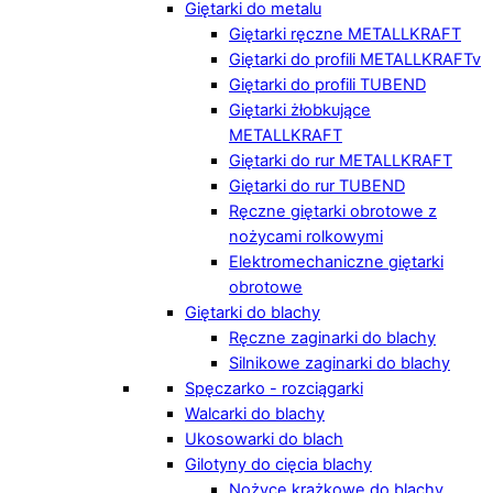
Giętarki do metalu
Giętarki ręczne METALLKRAFT
Giętarki do profili METALLKRAFTv
Giętarki do profili TUBEND
Giętarki żłobkujące
METALLKRAFT
Giętarki do rur METALLKRAFT
Giętarki do rur TUBEND
Ręczne giętarki obrotowe z
nożycami rolkowymi
Elektromechaniczne giętarki
obrotowe
Giętarki do blachy
Ręczne zaginarki do blachy
Silnikowe zaginarki do blachy
Spęczarko - rozciągarki
Walcarki do blachy
Ukosowarki do blach
Gilotyny do cięcia blachy
Nożyce krążkowe do blachy