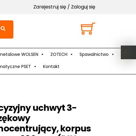
Zarejestruj się / Zaloguj się
Cart
metalowe WOLSEN
ZOTECH
Spawalnictwo
matyczne PSET
Kontakt
cyzyjny uchwyt 3-
zękowy
ocentrujący, korpus