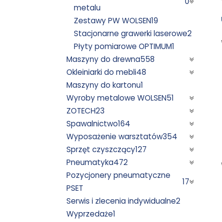
0
metalu
Zestawy PW WOLSEN
19
Stacjonarne grawerki laserowe
2
Płyty pomiarowe OPTIMUM
1
Maszyny do drewna
558
Okleiniarki do mebli
48
Maszyny do kartonu
1
Wyroby metalowe WOLSEN
51
ZOTECH
23
Spawalnictwo
164
Wyposażenie warsztatów
354
Sprzęt czyszczący
127
Pneumatyka
472
Pozycjonery pneumatyczne
17
PSET
Serwis i zlecenia indywidualne
2
Wyprzedaże
1