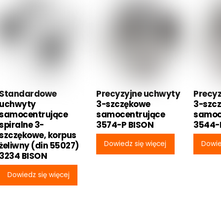
Standardowe
Precyzyjne uchwyty
Precy
uchwyty
3-szczękowe
3-szc
samocentrujące
samocentrujące
samoc
spiralne 3-
3574-P BISON
3544-
szczękowe, korpus
Dowiedz się więcej
Dowie
żeliwny (din 55027)
3234 BISON
Dowiedz się więcej