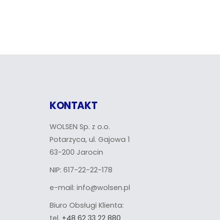
KONTAKT
WOLSEN Sp. z o.o.
Potarzyca, ul. Gajowa 1
63-200 Jarocin
NIP: 617-22-22-178
e-mail: info@wolsen.pl
Biuro Obsługi Klienta:
tel.
+48 62 33 22 880