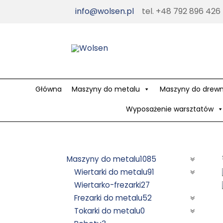
Skip
info@wolsen.pl
tel. +48 792 896 426
to
content
Główna
Maszyny do metalu
Maszyny do drew
Wyposażenie warsztatów
Maszyny do metalu
1085
Wiertarki do metalu
91
Wiertarko-frezarki
27
Frezarki do metalu
52
Tokarki do metalu
0