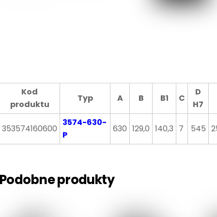
Kod
D
Typ
A
B
B1
C
produktu
H7
3574-630-
353574160600
630
129,0
140,3
7
545
2
P
Podobne produkty