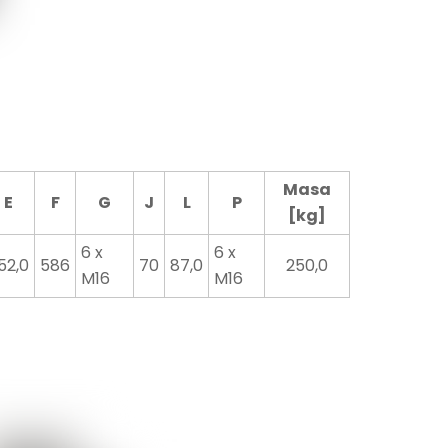
Masa
E
F
G
J
L
P
[kg]
6 x
6 x
52,0
586
70
87,0
250,0
M16
M16