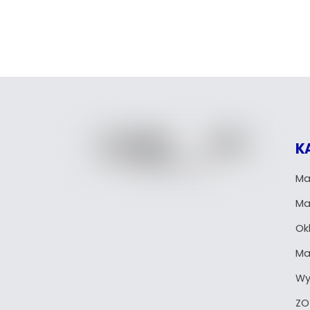
K
Ma
Ma
Okl
Ma
Wy
ZO