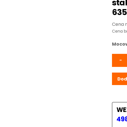
sta
635
Cena b
Mocow
−
Dod
WE
49