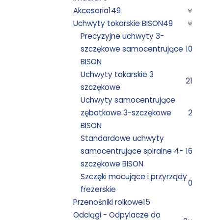
Akcesoria
149
Uchwyty tokarskie BISON
49
Precyzyjne uchwyty 3-
szczękowe samocentrujące
10
BISON
Uchwyty tokarskie 3
21
szczękowe
Uchwyty samocentrujące
zębatkowe 3-szczękowe
2
BISON
Standardowe uchwyty
samocentrujące spiralne 4-
16
szczękowe BISON
Szczęki mocujące i przyrządy
0
frezerskie
Przenośniki rolkowe
15
Odciągi - Odpylacze do