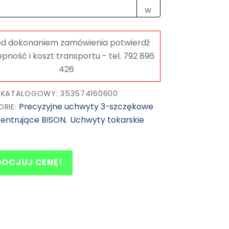
(DIN
6350)
3574-
P
BISON
 KATALOGOWY: 353574160600
Precyzyjne uchwyty 3-szczękowe
ORIE:
entrujące BISON
Uchwyty tokarskie
,
GOCJUJ CENĘ!