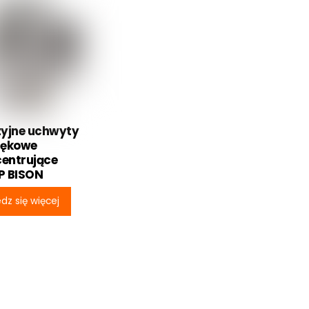
zyjne uchwyty
zękowe
entrujące
P BISON
dz się więcej