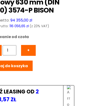
lowy 630 mm (DIN
0) 3574-P BISON
94 355,00
zł
rutto:
116 056,65
zł
(z 23% VAT)
anie od czoła
ilość
+
Precyzyjny
uchwyt
aj do koszyka
3-
szczękowy
samocentrujący,
korpus
stalowy
Ź LEASING OD
2
630
8,57
ZŁ
mm