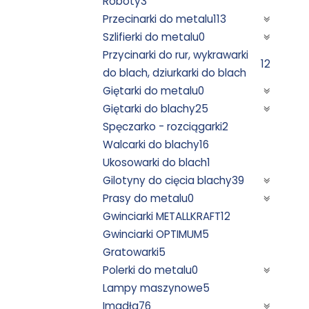
Roboty
3
Przecinarki do metalu
113
Szlifierki do metalu
0
Przycinarki do rur, wykrawarki
12
do blach, dziurkarki do blach
Giętarki do metalu
0
Giętarki do blachy
25
Spęczarko - rozciągarki
2
Walcarki do blachy
16
Ukosowarki do blach
1
Gilotyny do cięcia blachy
39
Prasy do metalu
0
Gwinciarki METALLKRAFT
12
Gwinciarki OPTIMUM
5
Gratowarki
5
Polerki do metalu
0
Lampy maszynowe
5
Imadła
76