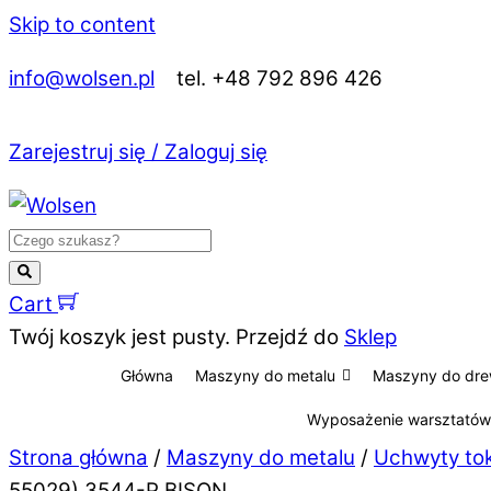
Skip to content
info@wolsen.pl
tel. +48 792 896 426
Zarejestruj się / Zaloguj się
Cart
Twój koszyk jest pusty. Przejdź do
Sklep
Główna
Maszyny do metalu
Maszyny do dr
Wyposażenie warsztatów
Strona główna
/
Maszyny do metalu
/
Uchwyty to
55029) 3544-P BISON