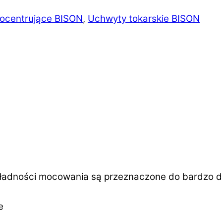
ocentrujące BISON
,
Uchwyty tokarskie BISON
dności mocowania są przeznaczone do bardzo dokł
e