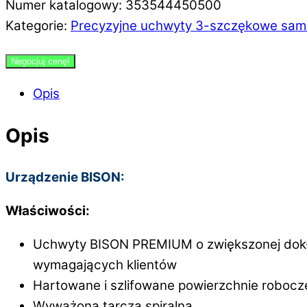
Numer katalogowy: 353544450500
Kategorie:
Precyzyjne uchwyty 3-szczękowe sam
Negocjuj cenę!
Opis
Opis
Urządzenie BISON:
Właściwości:
Uchwyty BISON PREMIUM o zwiększonej dokła
wymagających klientów
Hartowane i szlifowane powierzchnie robocz
Wyważona tarcza spiralna