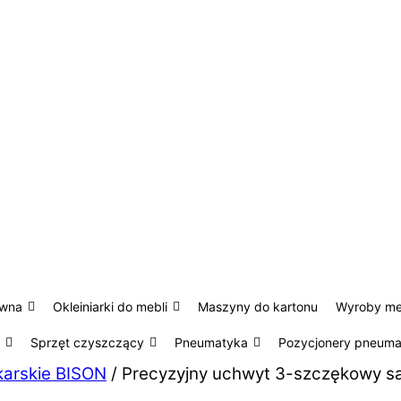
ewna
Okleiniarki do mebli
Maszyny do kartonu
Wyroby m
Sprzęt czyszczący
Pneumatyka
Pozycjonery pneum
karskie BISON
/ Precyzyjny uchwyt 3-szczękowy s