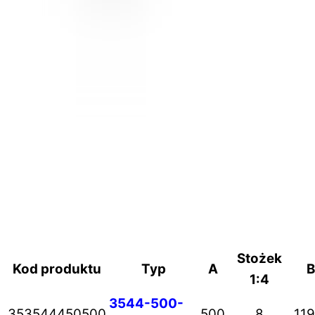
Stożek
Kod produktu
Typ
A
B
1:4
3544-500-
353544450500
500
8
119