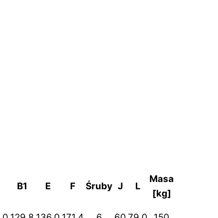
Masa
B1
E
F
Śruby
J
L
[kg]
,0
129,8
136,0
171,4
6
60
79,0
150