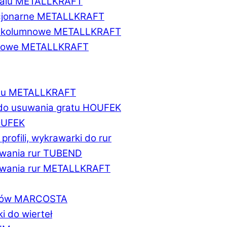
etalu METALLKRAFT
acjonarne METALLKRAFT
wukolumnowe METALLKRAFT
ionowe METALLKRAFT
talu METALLKRAFT
 do usuwania gratu HOUFEK
HOUFEK
do profili, wykrawarki do rur
fowania rur TUBEND
ifowania rur METALLKRAFT
worów MARCOSTA
ki do wierteł