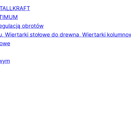
ETALLKRAFT
PTIMUM
regulacją obrotów
u, Wiertarki stołowe do drewna, Wiertarki kolumno
łowe
owym