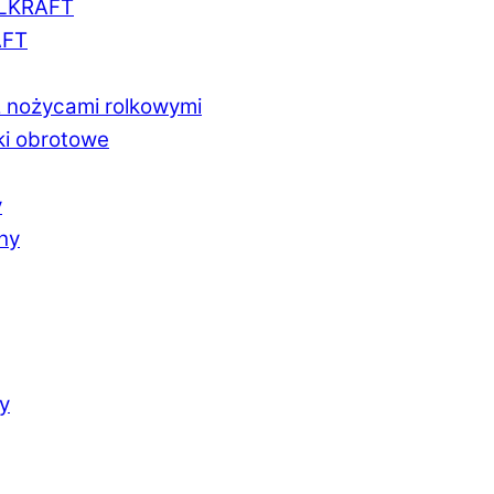
LLKRAFT
AFT
z nożycami rolkowymi
ki obrotowe
y
chy
y