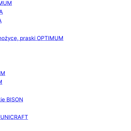
IMUM
A
A
 nożyce, praski OPTIMUM
UM
M
kie BISON
a UNICRAFT