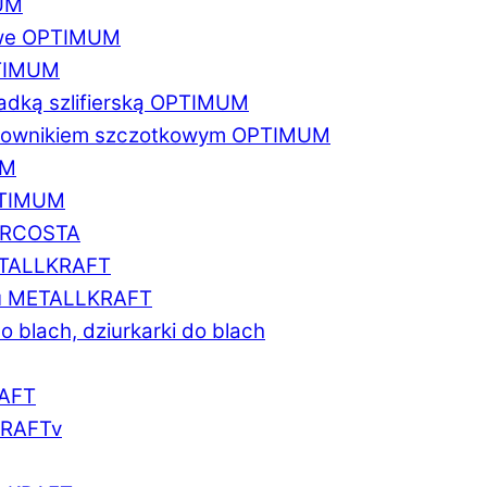
MUM
zowe OPTIMUM
PTIMUM
asadką szlifierską OPTIMUM
gratownikiem szczotkowym OPTIMUM
UM
OPTIMUM
MARCOSTA
METALLKRAFT
atu METALLKRAFT
o blach, dziurkarki do blach
RAFT
LKRAFTv