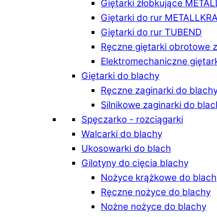
Giętarki żłobkujące META
Giętarki do rur METALLKR
Giętarki do rur TUBEND
Ręczne giętarki obrotowe 
Elektromechaniczne giętar
Giętarki do blachy
Ręczne zaginarki do blach
Silnikowe zaginarki do bla
Spęczarko - rozciągarki
Walcarki do blachy
Ukosowarki do blach
Gilotyny do cięcia blachy
Nożyce krążkowe do blach
Ręczne nożyce do blachy
Nożne nożyce do blachy