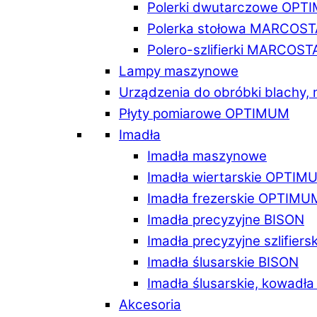
Polerki dwutarczowe OPT
Polerka stołowa MARCOST
Polero-szlifierki MARCOST
Lampy maszynowe
Urządzenia do obróbki blachy,
Płyty pomiarowe OPTIMUM
Imadła
Imadła maszynowe
Imadła wiertarskie OPTIM
Imadła frezerskie OPTIMU
Imadła precyzyjne BISON
Imadła precyzyjne szlifiers
Imadła ślusarskie BISON
Imadła ślusarskie, kowadł
Akcesoria