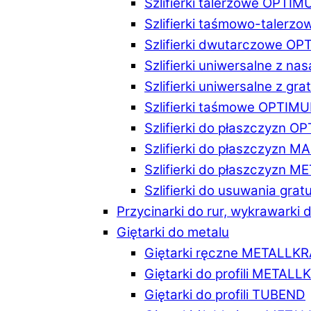
Szlifierki talerzowe OPTI
Szlifierki taśmowo-taler
Szlifierki dwutarczowe O
Szlifierki uniwersalne z n
Szlifierki uniwersalne z 
Szlifierki taśmowe OPTIM
Szlifierki do płaszczyzn 
Szlifierki do płaszczyzn 
Szlifierki do płaszczyzn 
Szlifierki do usuwania gr
Przycinarki do rur, wykrawarki d
Giętarki do metalu
Giętarki ręczne METALLK
Giętarki do profili METAL
Giętarki do profili TUBEND