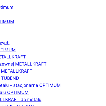
ptimum
u
PTIMUM
owych
OPTIMUM
METALLKRAFT
erdzewnej METALLKRAFT
um METALLKRAFT
um TUBEND
etalu - stacjonarne OPTIMUM
etalu OPTIMUM
ALLKRAFT do metalu