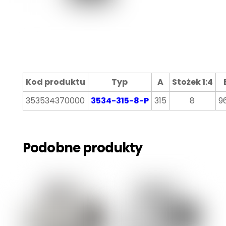
Kod produktu
Typ
A
Stożek 1:4
353534370000
3534-315-8-P
315
8
9
Podobne produkty