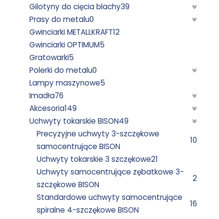
Gilotyny do cięcia blachy
39
Prasy do metalu
0
Gwinciarki METALLKRAFT
12
Gwinciarki OPTIMUM
5
Gratowarki
5
Polerki do metalu
0
Lampy maszynowe
5
Imadła
76
Akcesoria
149
Uchwyty tokarskie BISON
49
Precyzyjne uchwyty 3-szczękowe
10
samocentrujące BISON
Uchwyty tokarskie 3 szczękowe
21
Uchwyty samocentrujące zębatkowe 3-
2
szczękowe BISON
Standardowe uchwyty samocentrujące
16
spiralne 4-szczękowe BISON