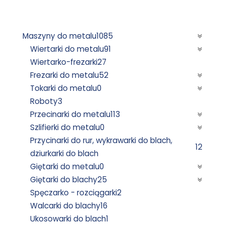
Maszyny do metalu
1085
Wiertarki do metalu
91
Wiertarko-frezarki
27
Frezarki do metalu
52
Tokarki do metalu
0
Roboty
3
Przecinarki do metalu
113
Szlifierki do metalu
0
Przycinarki do rur, wykrawarki do blach,
12
dziurkarki do blach
Giętarki do metalu
0
Giętarki do blachy
25
Spęczarko - rozciągarki
2
Walcarki do blachy
16
Ukosowarki do blach
1