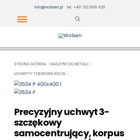
Skip
info@wolsen.pl
tel. +48 792 896 426
to
content
STRONA GŁÓWNA
MASZYNY DO METALU
UCHWYTY TOKARSKIE BISON
Precyzyjny uchwyt 3-
szczękowy
samocentrujący, korpus