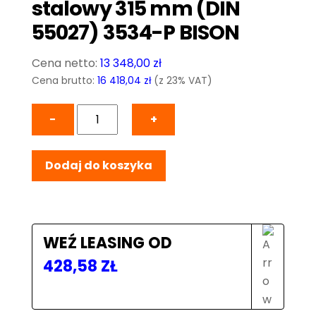
stalowy 315 mm (DIN
55027) 3534-P BISON
13 348,00
zł
Cena brutto:
16 418,04
zł
(z 23% VAT)
ilość
−
+
Precyzyjny
uchwyt
Dodaj do koszyka
3-
szczękowy
samocentrujący,
korpus
stalowy
WEŹ LEASING OD
315
428,58
ZŁ
mm
(DIN
55027)