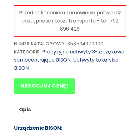
3534-
P
BISON
NUMER KATALOGOWY: 353534370000
Precyzyjne uchwyty 3-szczękowe
KATEGORIE:
samocentrujące BISON
Uchwyty tokarskie
,
BISON
NEGOCJUJ CENĘ!
Opis
Urządzenie BISON: