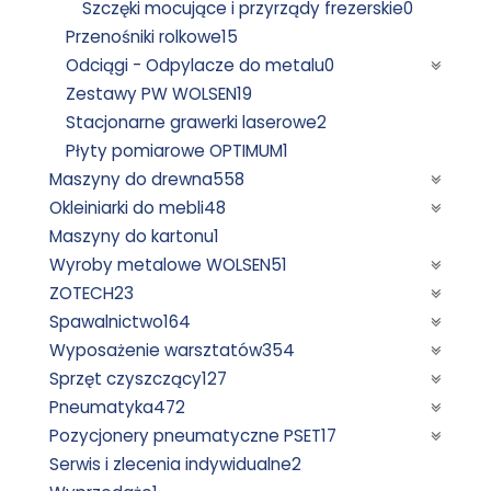
Szczęki mocujące i przyrządy frezerskie
0
Przenośniki rolkowe
15
Odciągi - Odpylacze do metalu
0
Zestawy PW WOLSEN
19
Stacjonarne grawerki laserowe
2
Płyty pomiarowe OPTIMUM
1
Maszyny do drewna
558
Okleiniarki do mebli
48
Maszyny do kartonu
1
Wyroby metalowe WOLSEN
51
ZOTECH
23
Spawalnictwo
164
Wyposażenie warsztatów
354
Sprzęt czyszczący
127
Pneumatyka
472
Pozycjonery pneumatyczne PSET
17
Serwis i zlecenia indywidualne
2