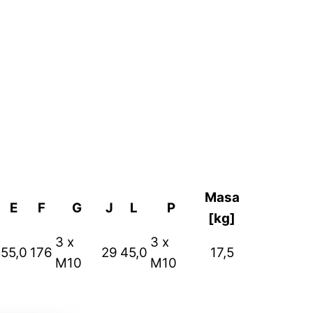
Masa
E
F
G
J
L
P
[kg]
3 x
3 x
55,0
176
29
45,0
17,5
M10
M10