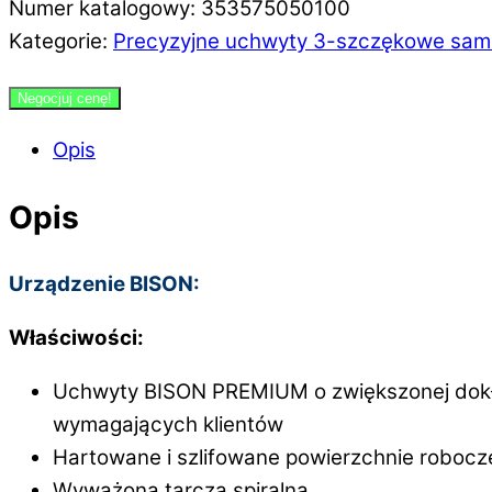
Numer katalogowy: 353575050100
Kategorie:
Precyzyjne uchwyty 3-szczękowe sam
Negocjuj cenę!
Opis
Opis
Urządzenie BISON:
Właściwości:
Uchwyty BISON PREMIUM o zwiększonej dokła
wymagających klientów
Hartowane i szlifowane powierzchnie robocz
Wyważona tarcza spiralna