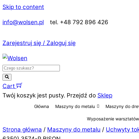
Skip to content
info@wolsen.pl
tel. +48 792 896 426
Zarejestruj się / Zaloguj się
Cart
Twój koszyk jest pusty. Przejdź do
Sklep
Główna
Maszyny do metalu
Maszyny do dr
Wyposażenie warsztatów
Strona główna
/
Maszyny do metalu
/
Uchwyty to
6350) 3574-P BISON