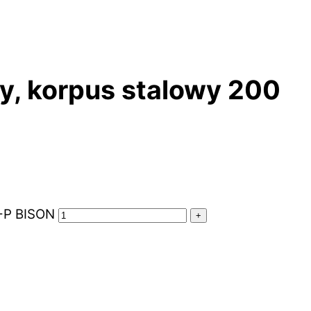
y, korpus stalowy 200
4-P BISON
+