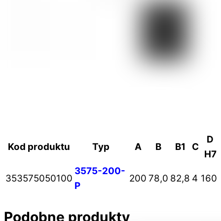
D
Kod produktu
Typ
A
B
B1
C
H7
3575-200-
353575050100
200
78,0
82,8
4
160
P
Podobne produkty