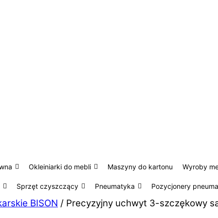
ewna
Okleiniarki do mebli
Maszyny do kartonu
Wyroby m
Sprzęt czyszczący
Pneumatyka
Pozycjonery pneum
karskie BISON
/ Precyzyjny uchwyt 3-szczękowy s