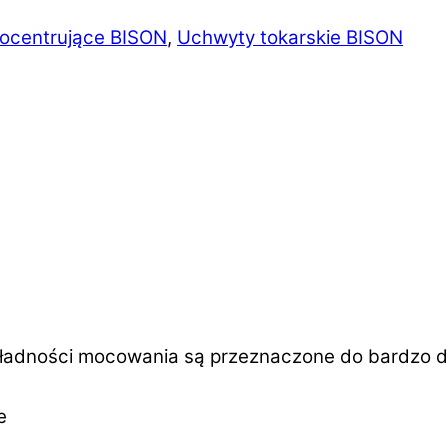
ocentrujące BISON
,
Uchwyty tokarskie BISON
dności mocowania są przeznaczone do bardzo dokł
e