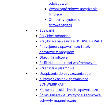
odciągowymi
Wysokopróżniowe urządzenia
filtrujące
Centralny system do
filtrowentylacji
Spawarki
Przyłbice ochronne
Przyłbice spawalnicze SCHWEIßKRAFT
Pozycjonery spawalnicze i stoły
obrotowe z napędem
Obrotniki rolkowe
Szlifierki do elektrod wolframowych
Przecinarki plazmowe
Urządzenia do czyszczenia spoin
Kurtyny / Zasłony spawalnicze
SCHWEIßKRAFT
Kątowe zaciski - imadła spawalnicze
Ściski ślusarskie, szczypce zaciskowe,
uchwyty magnetyczne