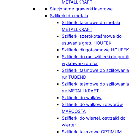
METALLKRAFT
Stacjonarne grawerki laserowe
Szlifierki do metalu
Szlifierki taśmowe do metalu
METALLKRAFT
Szlifierki szerokotaśmowe do
usuwania gratu HOUFEK
Szlifierki długotaśmowe HOUFEK
Szlifierki do rur, szlifierki do profili,
wykrawarki do rur
Szlifierki taśmowe do szlifowania
rur TUBEND
Szlifierki taśmowe do szlifowania
rur METALLKRAFT
Szlifierki do wałków
Szlifierki do wałków i otworów
MARCOSTA
Szlifierki do wierteł, ostrzałki do
wierteł
Szlifierki talerzowe OPTIMUM