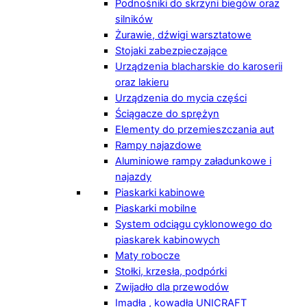
Podnośniki do skrzyni biegów oraz
silników
Żurawie, dźwigi warsztatowe
Stojaki zabezpieczające
Urządzenia blacharskie do karoserii
oraz lakieru
Urządzenia do mycia części
Ściągacze do sprężyn
Elementy do przemieszczania aut
Rampy najazdowe
Aluminiowe rampy załadunkowe i
najazdy
Piaskarki kabinowe
Piaskarki mobilne
System odciągu cyklonowego do
piaskarek kabinowych
Maty robocze
Stołki, krzesła, podpórki
Zwijadło dla przewodów
Imadła , kowadła UNICRAFT