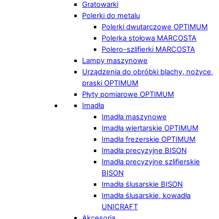
Gratowarki
Polerki do metalu
Polerki dwutarczowe OPTIMUM
Polerka stołowa MARCOSTA
Polero-szlifierki MARCOSTA
Lampy maszynowe
Urządzenia do obróbki blachy, nożyce,
praski OPTIMUM
Płyty pomiarowe OPTIMUM
Imadła
Imadła maszynowe
Imadła wiertarskie OPTIMUM
Imadła frezerskie OPTIMUM
Imadła precyzyjne BISON
Imadła precyzyjne szlifierskie
BISON
Imadła ślusarskie BISON
Imadła ślusarskie, kowadła
UNICRAFT
Akcesoria