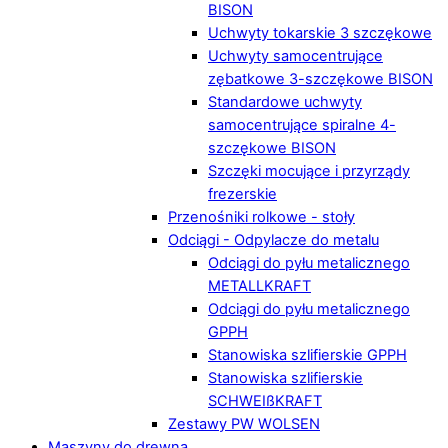
BISON
Uchwyty tokarskie 3 szczękowe
Uchwyty samocentrujące
zębatkowe 3-szczękowe BISON
Standardowe uchwyty
samocentrujące spiralne 4-
szczękowe BISON
Szczęki mocujące i przyrządy
frezerskie
Przenośniki rolkowe - stoły
Odciągi - Odpylacze do metalu
Odciągi do pyłu metalicznego
METALLKRAFT
Odciągi do pyłu metalicznego
GPPH
Stanowiska szlifierskie GPPH
Stanowiska szlifierskie
SCHWEIßKRAFT
Zestawy PW WOLSEN
Maszyny do drewna