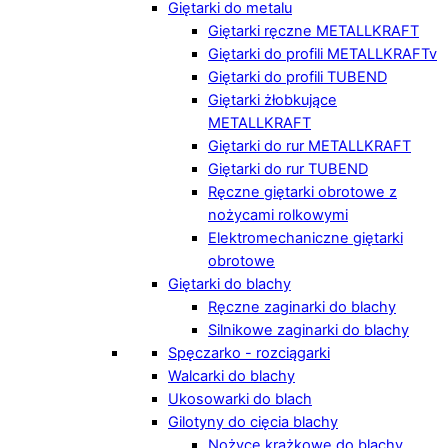
Giętarki do metalu
Giętarki ręczne METALLKRAFT
Giętarki do profili METALLKRAFTv
Giętarki do profili TUBEND
Giętarki żłobkujące
METALLKRAFT
Giętarki do rur METALLKRAFT
Giętarki do rur TUBEND
Ręczne giętarki obrotowe z
nożycami rolkowymi
Elektromechaniczne giętarki
obrotowe
Giętarki do blachy
Ręczne zaginarki do blachy
Silnikowe zaginarki do blachy
Spęczarko - rozciągarki
Walcarki do blachy
Ukosowarki do blach
Gilotyny do cięcia blachy
Nożyce krążkowe do blachy