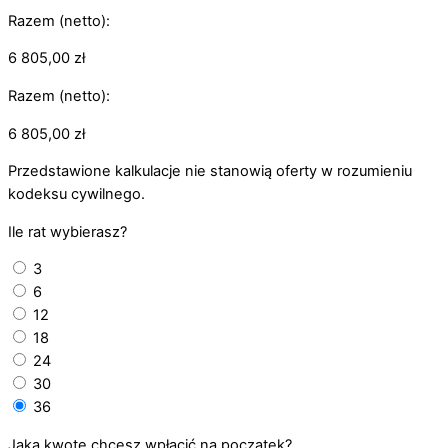
Razem (netto):
6 805,00
zł
Razem (netto):
6 805,00
zł
Przedstawione kalkulacje nie stanowią oferty w rozumieniu
kodeksu cywilnego.
Ile rat wybierasz?
3
6
12
18
24
30
36
Jaką kwotę chcesz wpłacić na początek?