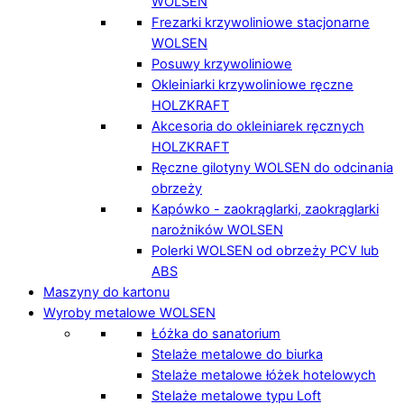
WOLSEN
Frezarki krzywoliniowe stacjonarne
WOLSEN
Posuwy krzywoliniowe
Okleiniarki krzywoliniowe ręczne
HOLZKRAFT
Akcesoria do okleiniarek ręcznych
HOLZKRAFT
Ręczne gilotyny WOLSEN do odcinania
obrzeży
Kapówko - zaokrąglarki, zaokrąglarki
narożników WOLSEN
Polerki WOLSEN od obrzeży PCV lub
ABS
Maszyny do kartonu
Wyroby metalowe WOLSEN
Łóżka do sanatorium
Stelaże metalowe do biurka
Stelaże metalowe łóżek hotelowych
Stelaże metalowe typu Loft