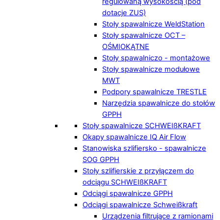
regulowaną wysokością (pod
dotacje ZUS)
Stoły spawalnicze WeldStation
Stoły spawalnicze OCT –
OŚMIOKĄTNE
Stoły spawalniczo - montażowe
Stoły spawalnicze modułowe
MWT
Podpory spawalnicze TRESTLE
Narzędzia spawalnicze do stołów
GPPH
Stoły spawalnicze SCHWEIßKRAFT
Okapy spawalnicze IQ Air Flow
Stanowiska szlifiersko - spawalnicze
SOG GPPH
Stoły szlifierskie z przyłączem do
odciągu SCHWEIßKRAFT
Odciągi spawalnicze GPPH
Odciągi spawalnicze Schweißkraft
Urządzenia filtrujące z ramionami