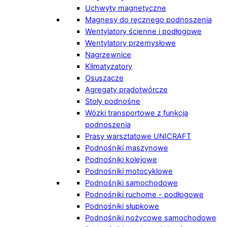
Uchwyty magnetyczne
Magnesy do ręcznego podnoszenia
Wentylatory ścienne i podłogowe
Wentylatory przemysłowe
Nagrzewnice
Klimatyzatory
Osuszacze
Agregaty prądotwórcze
Stoły podnośne
Wózki transportowe z funkcją
podnoszenia
Prasy warsztatowe UNICRAFT
Podnośniki maszynowe
Podnośniki kolejowe
Podnośniki motocyklowe
Podnośniki samochodowe
Podnośniki ruchome - podłogowe
Podnośniki słupkowe
Podnośniki nożycowe samochodowe