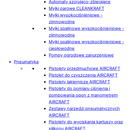
Automaty szorująco-zbierające
Myjki parowe CLEANKRAFT
Myjki wysokociśnieniowe -
zimnowodne
Myjki spalinowe wysokociśnieniowe -
zimnowodne
Myjki spalinowe wysokociśnieniowe -
ciepłowodne
Pompy ogrodowe zanurzeniowe
Pneumatyka
Pistolety przedmuchowe AIRCRAFT
Pistolet do czyszczenia AIRCRAFT
Pistolety lakiernicze AIRCRAFT
Pistolety do pomiaru ciśnienia i
pompowania opon z manometrem
AIRCRAFT
Zestawy narzędzi pneumatycznych
AIRCRAFT
Pistolety do wyciskania kartuszy oraz
silikonu AIRCRAFT