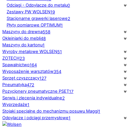
Odciągi - Odpylacze do metalu
0
Zestawy PW WOLSEN
19
Stacjonarne grawerki laserowe
2
Płyty pomiarowe OPTIMUM
1
Maszyny do drewna
558
Okleiniarki do mebli
48
Maszyny do kartonu
1
Wyroby metalowe WOLSEN
51
ZOTECH
23
Spawalnictwo
164
Wyposażenie warsztatów
354
Sprzęt czyszczący
127
Pneumatyka
472
Pozycjonery pneumatyczne PSET
17
Serwis i zlecenia indywidualne
2
Wyprzedaże
1
Stojaki specjalne do mechanizmu posuwu Maggi
1
Odpylacze i odciągi przemysłowe
1