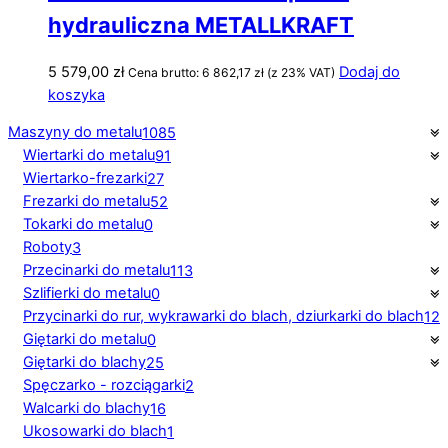
hydrauliczna METALLKRAFT
5 579,00
zł
Dodaj do
Cena brutto:
6 862,17
zł
(z 23% VAT)
koszyka
Maszyny do metalu
1085
Wiertarki do metalu
91
Wiertarko-frezarki
27
Frezarki do metalu
52
Tokarki do metalu
0
Roboty
3
Przecinarki do metalu
113
Szlifierki do metalu
0
Przycinarki do rur, wykrawarki do blach, dziurkarki do blach
12
Giętarki do metalu
0
Giętarki do blachy
25
Spęczarko - rozciągarki
2
Walcarki do blachy
16
Ukosowarki do blach
1