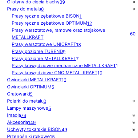
Gilotyny do cięcia blachy
39
Prasy do metalu
0
Prasy ręczne zębatkowe BISON
1
Prasy ręczne zębatkowe OPTIMUM
12
Prasy warsztatowe, ramowe oraz stojakowe
60
METALLKRAFT
Prasy warsztatowe UNICRAFT
18
Prasy poziome TUBEND
9
Prasy poziome METALLKRAFT
7
Prasy krawędziowe mechaniczne METALLKRAFT
1
Prasy krawędziowe CNC METALLKRAFT
10
Gwinciarki METALLKRAFT
12
Gwinciarki OPTIMUM
5
Gratowarki
5
Polerki do metalu
0
Lampy maszynowe
5
Imadła
76
Akcesoria
149
Uchwyty tokarskie BISON
49
Przenośniki rolkowe
15