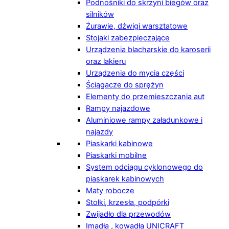
Podnośniki do skrzyni biegów oraz
silników
Żurawie, dźwigi warsztatowe
Stojaki zabezpieczające
Urządzenia blacharskie do karoserii
oraz lakieru
Urządzenia do mycia części
Ściągacze do sprężyn
Elementy do przemieszczania aut
Rampy najazdowe
Aluminiowe rampy załadunkowe i
najazdy
Piaskarki kabinowe
Piaskarki mobilne
System odciągu cyklonowego do
piaskarek kabinowych
Maty robocze
Stołki, krzesła, podpórki
Zwijadło dla przewodów
Imadła , kowadła UNICRAFT