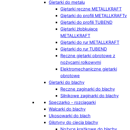
Giętarki do metalu
Giętarki ręczne METALLKRAFT
Giętarki do profili METALLKRAFTv
Giętarki do profili TUBEND
Giętarki żłobkujące
METALLKRAFT
Giętarki do rur METALLKRAFT
Giętarki do rur TUBEND
Ręczne giętarki obrotowe z
nożycami rolkowymi
Elektromechaniczne giętarki
obrotowe
Giętarki do blachy
Ręczne zaginarki do blachy
Silnikowe zaginarki do blachy
Spęczarko - rozciągarki
Walcarki do blachy
Ukosowarki do blach
Gilotyny do cięcia blachy
Nożyce krążkowe do blachy