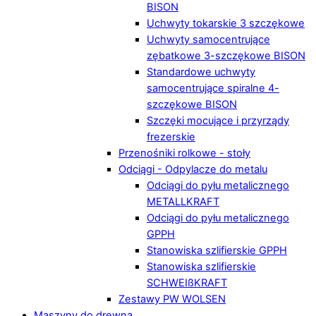
BISON
Uchwyty tokarskie 3 szczękowe
Uchwyty samocentrujące
zębatkowe 3-szczękowe BISON
Standardowe uchwyty
samocentrujące spiralne 4-
szczękowe BISON
Szczęki mocujące i przyrządy
frezerskie
Przenośniki rolkowe - stoły
Odciągi - Odpylacze do metalu
Odciągi do pyłu metalicznego
METALLKRAFT
Odciągi do pyłu metalicznego
GPPH
Stanowiska szlifierskie GPPH
Stanowiska szlifierskie
SCHWEIßKRAFT
Zestawy PW WOLSEN
Maszyny do drewna