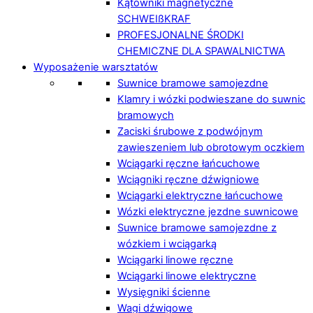
Kątowniki magnetyczne
SCHWEIßKRAF
PROFESJONALNE ŚRODKI
CHEMICZNE DLA SPAWALNICTWA
Wyposażenie warsztatów
Suwnice bramowe samojezdne
Klamry i wózki podwieszane do suwnic
bramowych
Zaciski śrubowe z podwójnym
zawieszeniem lub obrotowym oczkiem
Wciągarki ręczne łańcuchowe
Wciągniki ręczne dźwigniowe
Wciągarki elektryczne łańcuchowe
Wózki elektryczne jezdne suwnicowe
Suwnice bramowe samojezdne z
wózkiem i wciągarką
Wciągarki linowe ręczne
Wciągarki linowe elektryczne
Wysięgniki ścienne
Wagi dźwigowe