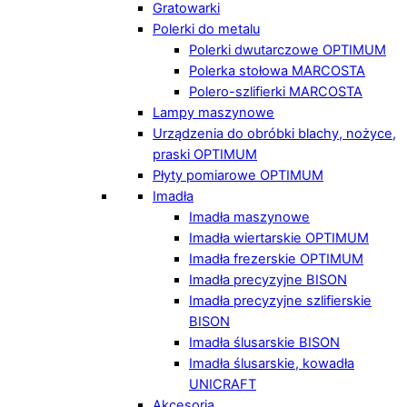
Gratowarki
Polerki do metalu
Polerki dwutarczowe OPTIMUM
Polerka stołowa MARCOSTA
Polero-szlifierki MARCOSTA
Lampy maszynowe
Urządzenia do obróbki blachy, nożyce,
praski OPTIMUM
Płyty pomiarowe OPTIMUM
Imadła
Imadła maszynowe
Imadła wiertarskie OPTIMUM
Imadła frezerskie OPTIMUM
Imadła precyzyjne BISON
Imadła precyzyjne szlifierskie
BISON
Imadła ślusarskie BISON
Imadła ślusarskie, kowadła
UNICRAFT
Akcesoria