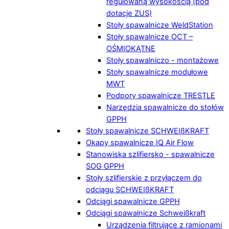
regulowaną wysokością (pod
dotacje ZUS)
Stoły spawalnicze WeldStation
Stoły spawalnicze OCT –
OŚMIOKĄTNE
Stoły spawalniczo - montażowe
Stoły spawalnicze modułowe
MWT
Podpory spawalnicze TRESTLE
Narzędzia spawalnicze do stołów
GPPH
Stoły spawalnicze SCHWEIßKRAFT
Okapy spawalnicze IQ Air Flow
Stanowiska szlifiersko - spawalnicze
SOG GPPH
Stoły szlifierskie z przyłączem do
odciągu SCHWEIßKRAFT
Odciągi spawalnicze GPPH
Odciągi spawalnicze Schweißkraft
Urządzenia filtrujące z ramionami