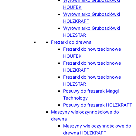
Wyrówniarko Grubościówki
HOUFEK
Wyrówniarko Grubościówki
HOLZKRAFT
Wyrówniarko Grubościówki
HOLZSTAR
Frezarki do drewna
Frezarki dolnowrzecionowe
HOUFEK
Frezarki dolnowrzecionowe
HOLZKRAFT
Frezarki dolnowrzecionowe
HOLZSTAR
Posuwy do frezarek Maggi
Technology
Posuwy do frezarek HOLZKRAFT
Maszyny wieloczynnościowe do
drewna
Maszyny wieloczynnościowe do
drewna HOLZKRAFT