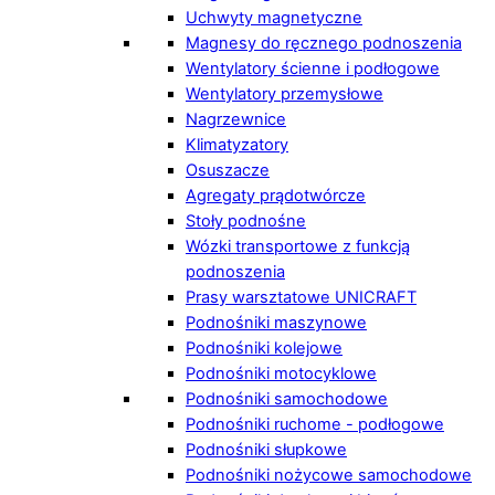
Uchwyty magnetyczne
Magnesy do ręcznego podnoszenia
Wentylatory ścienne i podłogowe
Wentylatory przemysłowe
Nagrzewnice
Klimatyzatory
Osuszacze
Agregaty prądotwórcze
Stoły podnośne
Wózki transportowe z funkcją
podnoszenia
Prasy warsztatowe UNICRAFT
Podnośniki maszynowe
Podnośniki kolejowe
Podnośniki motocyklowe
Podnośniki samochodowe
Podnośniki ruchome - podłogowe
Podnośniki słupkowe
Podnośniki nożycowe samochodowe