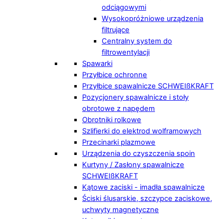
odciągowymi
Wysokopróżniowe urządzenia
filtrujące
Centralny system do
filtrowentylacji
Spawarki
Przyłbice ochronne
Przyłbice spawalnicze SCHWEIßKRAFT
Pozycjonery spawalnicze i stoły
obrotowe z napędem
Obrotniki rolkowe
Szlifierki do elektrod wolframowych
Przecinarki plazmowe
Urządzenia do czyszczenia spoin
Kurtyny / Zasłony spawalnicze
SCHWEIßKRAFT
Kątowe zaciski - imadła spawalnicze
Ściski ślusarskie, szczypce zaciskowe,
uchwyty magnetyczne