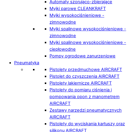
Automaty szorująco-zbierające
Myjki parowe CLEANKRAFT
Myjki wysokociśnieniowe -
zimnowodne
Myjki spalinowe wysokociśnieniowe -
zimnowodne
Myjki spalinowe wysokociśnieniowe -
ciepłowodne
Pompy ogrodowe zanurzeniowe
Pneumatyka
Pistolety przedmuchowe AIRCRAFT
Pistolet do czyszczenia AIRCRAFT
Pistolety lakiernicze AIRCRAFT
Pistolety do pomiaru ciśnienia i
pompowania opon z manometrem
AIRCRAFT
Zestawy narzędzi pneumatycznych
AIRCRAFT
Pistolety do wyciskania kartuszy oraz
silikonu AIRCRAFT