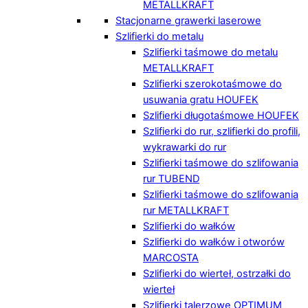
METALLKRAFT
Stacjonarne grawerki laserowe
Szlifierki do metalu
Szlifierki taśmowe do metalu
METALLKRAFT
Szlifierki szerokotaśmowe do
usuwania gratu HOUFEK
Szlifierki długotaśmowe HOUFEK
Szlifierki do rur, szlifierki do profili,
wykrawarki do rur
Szlifierki taśmowe do szlifowania
rur TUBEND
Szlifierki taśmowe do szlifowania
rur METALLKRAFT
Szlifierki do wałków
Szlifierki do wałków i otworów
MARCOSTA
Szlifierki do wierteł, ostrzałki do
wierteł
Szlifierki talerzowe OPTIMUM