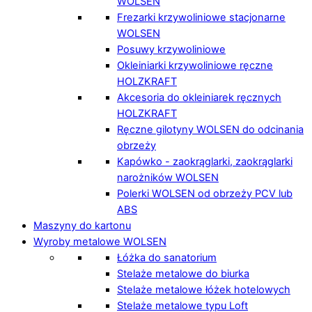
WOLSEN
Frezarki krzywoliniowe stacjonarne
WOLSEN
Posuwy krzywoliniowe
Okleiniarki krzywoliniowe ręczne
HOLZKRAFT
Akcesoria do okleiniarek ręcznych
HOLZKRAFT
Ręczne gilotyny WOLSEN do odcinania
obrzeży
Kapówko - zaokrąglarki, zaokrąglarki
narożników WOLSEN
Polerki WOLSEN od obrzeży PCV lub
ABS
Maszyny do kartonu
Wyroby metalowe WOLSEN
Łóżka do sanatorium
Stelaże metalowe do biurka
Stelaże metalowe łóżek hotelowych
Stelaże metalowe typu Loft