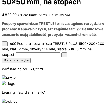
50×50 mm, na stopach
4 820,00
zł
Cena brutto:
5 928,60
zł
(z 23% VAT)
Podpory spawalnicze TRESTLE to niezastąpione narzędzia w
procesach spawalniczych, szczególnie tam, gdzie kluczowe
znaczenie mają stabilność, precyzja i wszechstronność.
ilość Podpora spawalnicza TRESTLE PLUS 1500x200x200
−
mm, blat 12 mm, otwory fi16 mm, siatka 50x50 mm, na
stopach
+
Dodaj do koszyka
Weź leasing od
160,22
zł
Leasing i raty dla firm 24/7