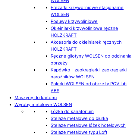
WOLSEN
Frezarki krzywoliniowe stacjonarne
WOLSEN
Posuwy krzywoliniowe
Okleiniarki krzywoliniowe ręczne
HOLZKRAFT
Akcesoria do okleiniarek ręcznych
HOLZKRAFT
Ręczne gilotyny WOLSEN do odcinania
obrzeży
Kapówko - zaokrąglarki, zaokrąglarki
narożników WOLSEN
Polerki WOLSEN od obrzeży PCV lub
ABS
Maszyny do kartonu
Wyroby metalowe WOLSEN
Łóżka do sanatorium
Stelaże metalowe do biurka
Stelaże metalowe łóżek hotelowych
Stelaże metalowe typu Loft