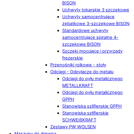
BISON
Uchwyty tokarskie 3 szczękowe
Uchwyty samocentrujące
zębatkowe 3-szczękowe BISON
Standardowe uchwyty
samocentrujące spiralne 4-
szczękowe BISON
Szczęki mocujące i przyrządy
frezerskie
Przenośniki rolkowe - stoły
Odciągi - Odpylacze do metalu
Odciągi do pyłu metalicznego
METALLKRAFT
Odciągi do pyłu metalicznego
GPPH
Stanowiska szlifierskie GPPH
Stanowiska szlifierskie
SCHWEIßKRAFT
Zestawy PW WOLSEN
Maszyny do drewna