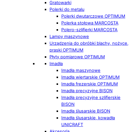
Gratowarki
Polerki do metalu
Polerki dwutarczowe OPTIMUM
Polerka stołowa MARCOSTA
Polero-szlifierki MARCOSTA
Lampy maszynowe
Urządzenia do obróbki blachy, nożyce,
praski OPTIMUM
Płyty pomiarowe OPTIMUM
Imadła
Imadła maszynowe
Imadła wiertarskie OPTIMUM
Imadła frezerskie OPTIMUM
Imadła precyzyjne BISON
Imadła precyzyjne szlifierskie
BISON
Imadła ślusarskie BISON
Imadła ślusarskie, kowadła
UNICRAFT
Akcesoria