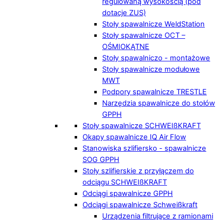
regulowaną wysokością (pod
dotacje ZUS)
Stoły spawalnicze WeldStation
Stoły spawalnicze OCT –
OŚMIOKĄTNE
Stoły spawalniczo - montażowe
Stoły spawalnicze modułowe
MWT
Podpory spawalnicze TRESTLE
Narzędzia spawalnicze do stołów
GPPH
Stoły spawalnicze SCHWEIßKRAFT
Okapy spawalnicze IQ Air Flow
Stanowiska szlifiersko - spawalnicze
SOG GPPH
Stoły szlifierskie z przyłączem do
odciągu SCHWEIßKRAFT
Odciągi spawalnicze GPPH
Odciągi spawalnicze Schweißkraft
Urządzenia filtrujące z ramionami