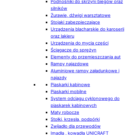
Podnośniki do skrzyni biegów oraz
silników
Żurawie, dźwigi warsztatowe
Stojaki zabezpieczające
Urządzenia blacharskie do karoserii
oraz lakieru
Urządzenia do mycia części
Ściągacze do sprężyn
Elementy do przemieszczania aut
Rampy najazdowe
Aluminiowe rampy załadunkowe i
najazdy
Piaskarki kabinowe
Piaskarki mobilne
System odciągu cyklonowego do
piaskarek kabinowych
Maty robocze
Stołki, krzesła, podpórki
Zwijadło dla przewodów
Imadła , kowadła UNICRAFT