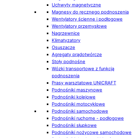
Uchwyty magnetyczne
Magnesy do ręcznego podnoszenia
Wentylatory ścienne i podłogowe
Wentylatory przemysłowe
Nagrzewnice
Klimatyzatory
Osuszacze
Agregaty prądotwórcze
Stoły podnośne
Wózki transportowe z funkcją
podnoszenia
Prasy warsztatowe UNICRAFT
Podnośniki maszynowe
Podnośniki kolejowe
Podnośniki motocyklowe
Podnośniki samochodowe
Podnośniki ruchome - podłogowe
Podnośniki słupkowe
Podnośniki nożycowe samochodowe