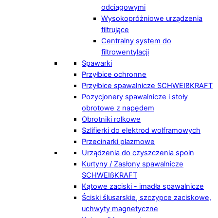
odciągowymi
Wysokopróżniowe urządzenia
filtrujące
Centralny system do
filtrowentylacji
Spawarki
Przyłbice ochronne
Przyłbice spawalnicze SCHWEIßKRAFT
Pozycjonery spawalnicze i stoły
obrotowe z napędem
Obrotniki rolkowe
Szlifierki do elektrod wolframowych
Przecinarki plazmowe
Urządzenia do czyszczenia spoin
Kurtyny / Zasłony spawalnicze
SCHWEIßKRAFT
Kątowe zaciski - imadła spawalnicze
Ściski ślusarskie, szczypce zaciskowe,
uchwyty magnetyczne