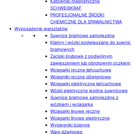
Kątowniki magnetyczne
SCHWEIßKRAF
PROFESJONALNE ŚRODKI
CHEMICZNE DLA SPAWALNICTWA
Wyposażenie warsztatów
Suwnice bramowe samojezdne
Klamry i wózki podwieszane do suwnic
bramowych
Zaciski śrubowe z podwójnym
zawieszeniem lub obrotowym oczkiem
Wciągarki ręczne łańcuchowe
Wciągniki ręczne dźwigniowe
Wciągarki elektryczne łańcuchowe
Wózki elektryczne jezdne suwnicowe
Suwnice bramowe samojezdne z
wózkiem i wciągarką
Wciągarki linowe ręczne
Wciągarki linowe elektryczne
Wysięgniki ścienne
Wagi dźwigowe