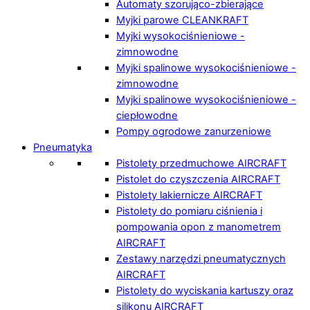
Automaty szorująco-zbierające
Myjki parowe CLEANKRAFT
Myjki wysokociśnieniowe -
zimnowodne
Myjki spalinowe wysokociśnieniowe -
zimnowodne
Myjki spalinowe wysokociśnieniowe -
ciepłowodne
Pompy ogrodowe zanurzeniowe
Pneumatyka
Pistolety przedmuchowe AIRCRAFT
Pistolet do czyszczenia AIRCRAFT
Pistolety lakiernicze AIRCRAFT
Pistolety do pomiaru ciśnienia i
pompowania opon z manometrem
AIRCRAFT
Zestawy narzędzi pneumatycznych
AIRCRAFT
Pistolety do wyciskania kartuszy oraz
silikonu AIRCRAFT