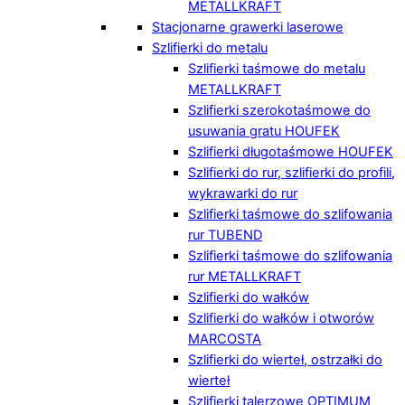
METALLKRAFT
Stacjonarne grawerki laserowe
Szlifierki do metalu
Szlifierki taśmowe do metalu
METALLKRAFT
Szlifierki szerokotaśmowe do
usuwania gratu HOUFEK
Szlifierki długotaśmowe HOUFEK
Szlifierki do rur, szlifierki do profili,
wykrawarki do rur
Szlifierki taśmowe do szlifowania
rur TUBEND
Szlifierki taśmowe do szlifowania
rur METALLKRAFT
Szlifierki do wałków
Szlifierki do wałków i otworów
MARCOSTA
Szlifierki do wierteł, ostrzałki do
wierteł
Szlifierki talerzowe OPTIMUM