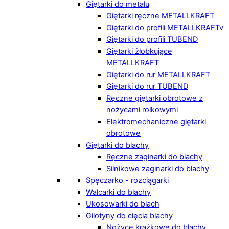
Giętarki do metalu
Giętarki ręczne METALLKRAFT
Giętarki do profili METALLKRAFTv
Giętarki do profili TUBEND
Giętarki żłobkujące
METALLKRAFT
Giętarki do rur METALLKRAFT
Giętarki do rur TUBEND
Ręczne giętarki obrotowe z
nożycami rolkowymi
Elektromechaniczne giętarki
obrotowe
Giętarki do blachy
Ręczne zaginarki do blachy
Silnikowe zaginarki do blachy
Spęczarko - rozciągarki
Walcarki do blachy
Ukosowarki do blach
Gilotyny do cięcia blachy
Nożyce krążkowe do blachy