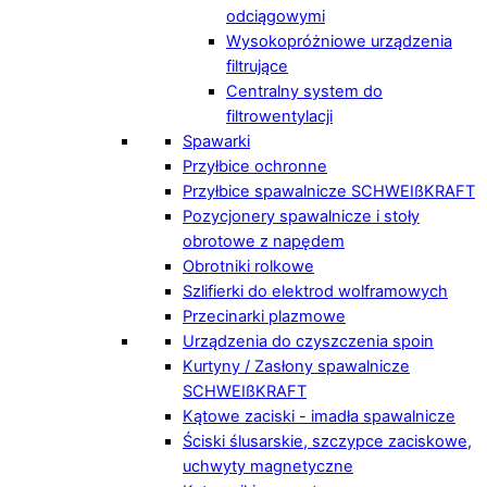
odciągowymi
Wysokopróżniowe urządzenia
filtrujące
Centralny system do
filtrowentylacji
Spawarki
Przyłbice ochronne
Przyłbice spawalnicze SCHWEIßKRAFT
Pozycjonery spawalnicze i stoły
obrotowe z napędem
Obrotniki rolkowe
Szlifierki do elektrod wolframowych
Przecinarki plazmowe
Urządzenia do czyszczenia spoin
Kurtyny / Zasłony spawalnicze
SCHWEIßKRAFT
Kątowe zaciski - imadła spawalnicze
Ściski ślusarskie, szczypce zaciskowe,
uchwyty magnetyczne