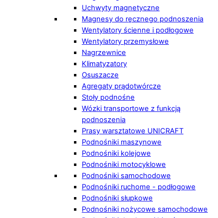
Uchwyty magnetyczne
Magnesy do ręcznego podnoszenia
Wentylatory ścienne i podłogowe
Wentylatory przemysłowe
Nagrzewnice
Klimatyzatory
Osuszacze
Agregaty prądotwórcze
Stoły podnośne
Wózki transportowe z funkcją
podnoszenia
Prasy warsztatowe UNICRAFT
Podnośniki maszynowe
Podnośniki kolejowe
Podnośniki motocyklowe
Podnośniki samochodowe
Podnośniki ruchome - podłogowe
Podnośniki słupkowe
Podnośniki nożycowe samochodowe