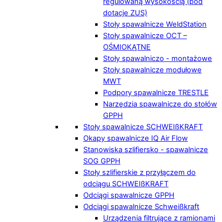
regulowaną wysokością (pod
dotacje ZUS)
Stoły spawalnicze WeldStation
Stoły spawalnicze OCT –
OŚMIOKĄTNE
Stoły spawalniczo - montażowe
Stoły spawalnicze modułowe
MWT
Podpory spawalnicze TRESTLE
Narzędzia spawalnicze do stołów
GPPH
Stoły spawalnicze SCHWEIßKRAFT
Okapy spawalnicze IQ Air Flow
Stanowiska szlifiersko - spawalnicze
SOG GPPH
Stoły szlifierskie z przyłączem do
odciągu SCHWEIßKRAFT
Odciągi spawalnicze GPPH
Odciągi spawalnicze Schweißkraft
Urządzenia filtrujące z ramionami