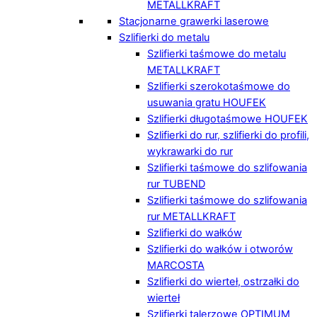
METALLKRAFT
Stacjonarne grawerki laserowe
Szlifierki do metalu
Szlifierki taśmowe do metalu
METALLKRAFT
Szlifierki szerokotaśmowe do
usuwania gratu HOUFEK
Szlifierki długotaśmowe HOUFEK
Szlifierki do rur, szlifierki do profili,
wykrawarki do rur
Szlifierki taśmowe do szlifowania
rur TUBEND
Szlifierki taśmowe do szlifowania
rur METALLKRAFT
Szlifierki do wałków
Szlifierki do wałków i otworów
MARCOSTA
Szlifierki do wierteł, ostrzałki do
wierteł
Szlifierki talerzowe OPTIMUM