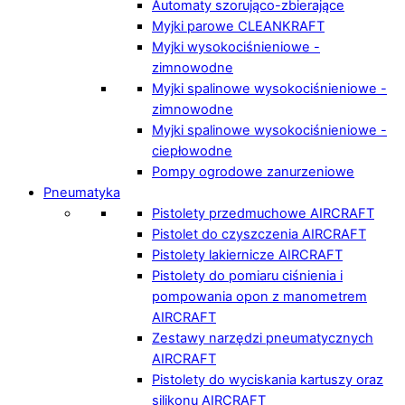
Automaty szorująco-zbierające
Myjki parowe CLEANKRAFT
Myjki wysokociśnieniowe -
zimnowodne
Myjki spalinowe wysokociśnieniowe -
zimnowodne
Myjki spalinowe wysokociśnieniowe -
ciepłowodne
Pompy ogrodowe zanurzeniowe
Pneumatyka
Pistolety przedmuchowe AIRCRAFT
Pistolet do czyszczenia AIRCRAFT
Pistolety lakiernicze AIRCRAFT
Pistolety do pomiaru ciśnienia i
pompowania opon z manometrem
AIRCRAFT
Zestawy narzędzi pneumatycznych
AIRCRAFT
Pistolety do wyciskania kartuszy oraz
silikonu AIRCRAFT