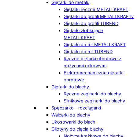
Giętarki do metalu
Giętarki ręczne METALLKRAFT
Giętarki do profili METALLKRAFTv
Giętarki do profili TUBEND
Giętarki żłobkujące
METALLKRAFT
Giętarki do rur METALLKRAFT
Giętarki do rur TUBEND
Ręczne giętarki obrotowe z
nożycami rolkowymi
Elektromechaniczne giętarki
obrotowe
Giętarki do blachy
Ręczne zaginarki do blachy
Silnikowe zaginarki do blachy
Spęczarko - rozciągarki
Walcarki do blachy
Ukosowarki do blach
Gilotyny do cięcia blachy
Nożyce krążkowe do blachy