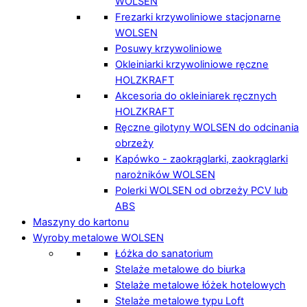
WOLSEN
Frezarki krzywoliniowe stacjonarne
WOLSEN
Posuwy krzywoliniowe
Okleiniarki krzywoliniowe ręczne
HOLZKRAFT
Akcesoria do okleiniarek ręcznych
HOLZKRAFT
Ręczne gilotyny WOLSEN do odcinania
obrzeży
Kapówko - zaokrąglarki, zaokrąglarki
narożników WOLSEN
Polerki WOLSEN od obrzeży PCV lub
ABS
Maszyny do kartonu
Wyroby metalowe WOLSEN
Łóżka do sanatorium
Stelaże metalowe do biurka
Stelaże metalowe łóżek hotelowych
Stelaże metalowe typu Loft