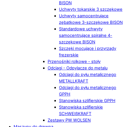
BISON
Uchwyty tokarskie 3 szczękowe
Uchwyty samocentrujące
zębatkowe 3-szczękowe BISON
Standardowe uchwyty
samocentrujące spiralne 4-
szczękowe BISON
Szczęki mocujące i przyrządy
frezerskie
Przenośniki rolkowe - stoły
Odciągi - Odpylacze do metalu
Odciągi do pyłu metalicznego
METALLKRAFT
Odciągi do pyłu metalicznego
GPPH
Stanowiska szlifierskie GPPH
Stanowiska szlifierskie
SCHWEIßKRAFT
Zestawy PW WOLSEN
Maszyny do drewna