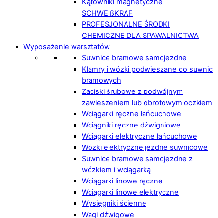
Kątowniki magnetyczne
SCHWEIßKRAF
PROFESJONALNE ŚRODKI
CHEMICZNE DLA SPAWALNICTWA
Wyposażenie warsztatów
Suwnice bramowe samojezdne
Klamry i wózki podwieszane do suwnic
bramowych
Zaciski śrubowe z podwójnym
zawieszeniem lub obrotowym oczkiem
Wciągarki ręczne łańcuchowe
Wciągniki ręczne dźwigniowe
Wciągarki elektryczne łańcuchowe
Wózki elektryczne jezdne suwnicowe
Suwnice bramowe samojezdne z
wózkiem i wciągarką
Wciągarki linowe ręczne
Wciągarki linowe elektryczne
Wysięgniki ścienne
Wagi dźwigowe