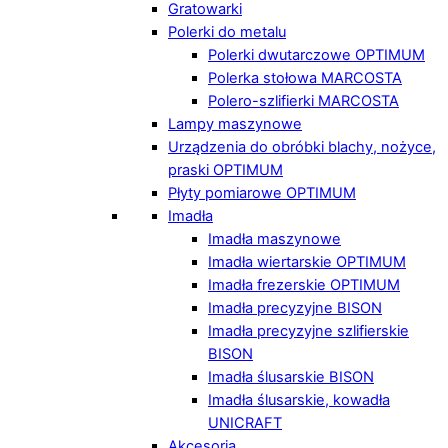
Gratowarki
Polerki do metalu
Polerki dwutarczowe OPTIMUM
Polerka stołowa MARCOSTA
Polero-szlifierki MARCOSTA
Lampy maszynowe
Urządzenia do obróbki blachy, nożyce,
praski OPTIMUM
Płyty pomiarowe OPTIMUM
Imadła
Imadła maszynowe
Imadła wiertarskie OPTIMUM
Imadła frezerskie OPTIMUM
Imadła precyzyjne BISON
Imadła precyzyjne szlifierskie
BISON
Imadła ślusarskie BISON
Imadła ślusarskie, kowadła
UNICRAFT
Akcesoria