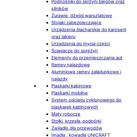
Podnośniki do skrzyni biegów oraz
silników
Żurawie, dźwigi warsztatowe
Stojaki zabezpieczające
Urządzenia blacharskie do karoserii
oraz lakieru
Urządzenia do mycia części
Ściągacze do sprężyn
Elementy do przemieszczania aut
Rampy najazdowe
Aluminiowe rampy załadunkowe i
najazdy
Piaskarki kabinowe
Piaskarki mobilne
System odciągu cyklonowego do
piaskarek kabinowych
Maty robocze
Stołki, krzesła, podpórki
Zwijadło dla przewodów
Imadła , kowadła UNICRAFT