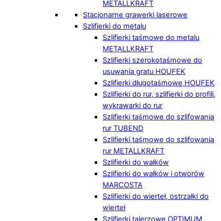
METALLKRAFT
Stacjonarne grawerki laserowe
Szlifierki do metalu
Szlifierki taśmowe do metalu
METALLKRAFT
Szlifierki szerokotaśmowe do
usuwania gratu HOUFEK
Szlifierki długotaśmowe HOUFEK
Szlifierki do rur, szlifierki do profili,
wykrawarki do rur
Szlifierki taśmowe do szlifowania
rur TUBEND
Szlifierki taśmowe do szlifowania
rur METALLKRAFT
Szlifierki do wałków
Szlifierki do wałków i otworów
MARCOSTA
Szlifierki do wierteł, ostrzałki do
wierteł
Szlifierki talerzowe OPTIMUM