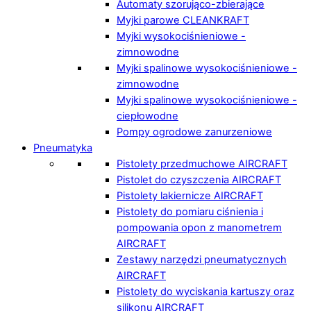
Automaty szorująco-zbierające
Myjki parowe CLEANKRAFT
Myjki wysokociśnieniowe -
zimnowodne
Myjki spalinowe wysokociśnieniowe -
zimnowodne
Myjki spalinowe wysokociśnieniowe -
ciepłowodne
Pompy ogrodowe zanurzeniowe
Pneumatyka
Pistolety przedmuchowe AIRCRAFT
Pistolet do czyszczenia AIRCRAFT
Pistolety lakiernicze AIRCRAFT
Pistolety do pomiaru ciśnienia i
pompowania opon z manometrem
AIRCRAFT
Zestawy narzędzi pneumatycznych
AIRCRAFT
Pistolety do wyciskania kartuszy oraz
silikonu AIRCRAFT