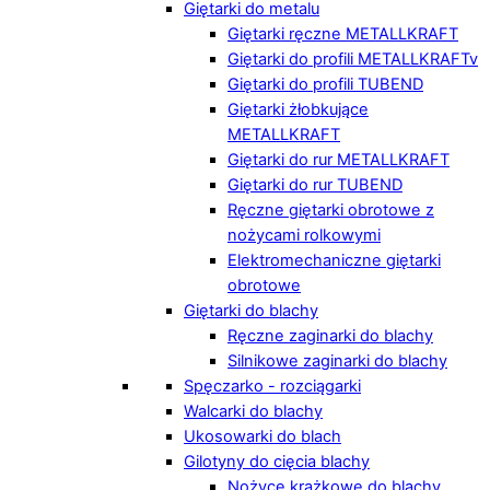
Giętarki do metalu
Giętarki ręczne METALLKRAFT
Giętarki do profili METALLKRAFTv
Giętarki do profili TUBEND
Giętarki żłobkujące
METALLKRAFT
Giętarki do rur METALLKRAFT
Giętarki do rur TUBEND
Ręczne giętarki obrotowe z
nożycami rolkowymi
Elektromechaniczne giętarki
obrotowe
Giętarki do blachy
Ręczne zaginarki do blachy
Silnikowe zaginarki do blachy
Spęczarko - rozciągarki
Walcarki do blachy
Ukosowarki do blach
Gilotyny do cięcia blachy
Nożyce krążkowe do blachy