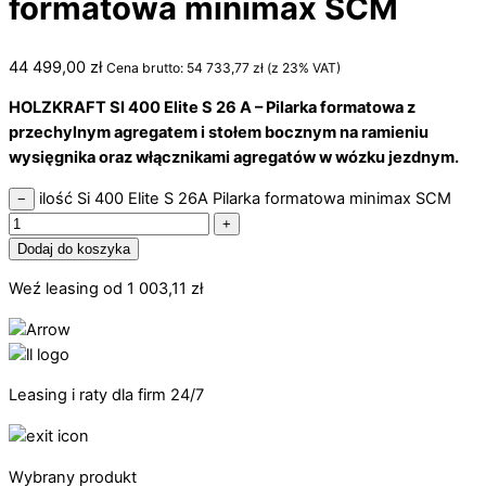
formatowa minimax SCM
44 499,00
zł
Cena brutto:
54 733,77
zł
(z 23% VAT)
HOLZKRAFT SI 400 Elite S 26 A – Pilarka formatowa z
przechylnym agregatem i stołem bocznym na ramieniu
wysięgnika oraz włącznikami agregatów w wózku jezdnym.
ilość Si 400 Elite S 26A Pilarka formatowa minimax SCM
−
+
Dodaj do koszyka
Weź leasing od
1 003,11
zł
Leasing i raty dla firm 24/7
Wybrany produkt