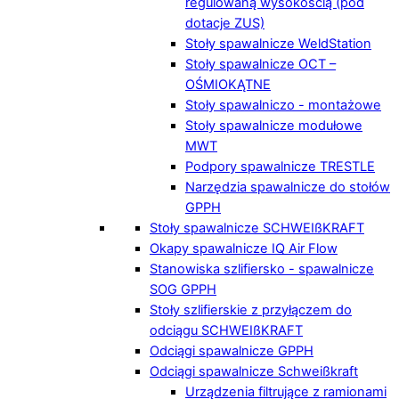
regulowaną wysokością (pod
dotacje ZUS)
Stoły spawalnicze WeldStation
Stoły spawalnicze OCT –
OŚMIOKĄTNE
Stoły spawalniczo - montażowe
Stoły spawalnicze modułowe
MWT
Podpory spawalnicze TRESTLE
Narzędzia spawalnicze do stołów
GPPH
Stoły spawalnicze SCHWEIßKRAFT
Okapy spawalnicze IQ Air Flow
Stanowiska szlifiersko - spawalnicze
SOG GPPH
Stoły szlifierskie z przyłączem do
odciągu SCHWEIßKRAFT
Odciągi spawalnicze GPPH
Odciągi spawalnicze Schweißkraft
Urządzenia filtrujące z ramionami