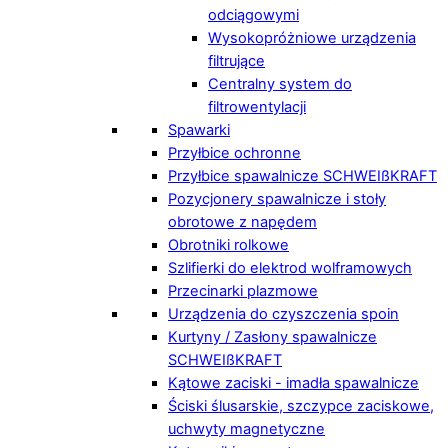
odciągowymi
Wysokopróżniowe urządzenia
filtrujące
Centralny system do
filtrowentylacji
Spawarki
Przyłbice ochronne
Przyłbice spawalnicze SCHWEIßKRAFT
Pozycjonery spawalnicze i stoły
obrotowe z napędem
Obrotniki rolkowe
Szlifierki do elektrod wolframowych
Przecinarki plazmowe
Urządzenia do czyszczenia spoin
Kurtyny / Zasłony spawalnicze
SCHWEIßKRAFT
Kątowe zaciski - imadła spawalnicze
Ściski ślusarskie, szczypce zaciskowe,
uchwyty magnetyczne