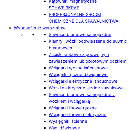
Kątowniki magnetyczne
SCHWEIßKRAF
PROFESJONALNE ŚRODKI
CHEMICZNE DLA SPAWALNICTWA
Wyposażenie warsztatów
Suwnice bramowe samojezdne
Klamry i wózki podwieszane do suwnic
bramowych
Zaciski śrubowe z podwójnym
zawieszeniem lub obrotowym oczkiem
Wciągarki ręczne łańcuchowe
Wciągniki ręczne dźwigniowe
Wciągarki elektryczne łańcuchowe
Wózki elektryczne jezdne suwnicowe
Suwnice bramowe samojezdne z
wózkiem i wciągarką
Wciągarki linowe ręczne
Wciągarki linowe elektryczne
Wysięgniki ścienne
Wagi dźwigowe