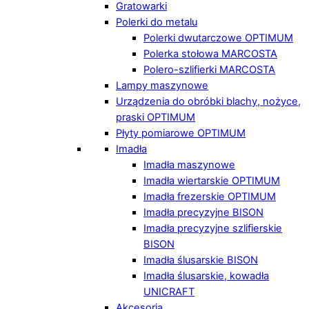
Gratowarki
Polerki do metalu
Polerki dwutarczowe OPTIMUM
Polerka stołowa MARCOSTA
Polero-szlifierki MARCOSTA
Lampy maszynowe
Urządzenia do obróbki blachy, nożyce,
praski OPTIMUM
Płyty pomiarowe OPTIMUM
Imadła
Imadła maszynowe
Imadła wiertarskie OPTIMUM
Imadła frezerskie OPTIMUM
Imadła precyzyjne BISON
Imadła precyzyjne szlifierskie
BISON
Imadła ślusarskie BISON
Imadła ślusarskie, kowadła
UNICRAFT
Akcesoria