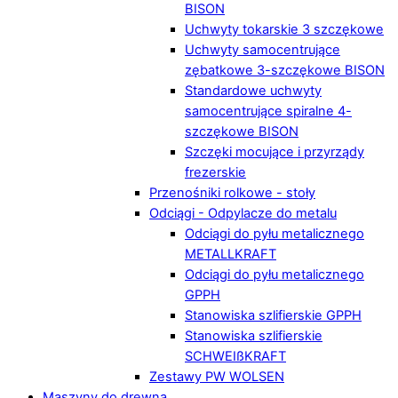
BISON
Uchwyty tokarskie 3 szczękowe
Uchwyty samocentrujące
zębatkowe 3-szczękowe BISON
Standardowe uchwyty
samocentrujące spiralne 4-
szczękowe BISON
Szczęki mocujące i przyrządy
frezerskie
Przenośniki rolkowe - stoły
Odciągi - Odpylacze do metalu
Odciągi do pyłu metalicznego
METALLKRAFT
Odciągi do pyłu metalicznego
GPPH
Stanowiska szlifierskie GPPH
Stanowiska szlifierskie
SCHWEIßKRAFT
Zestawy PW WOLSEN
Maszyny do drewna