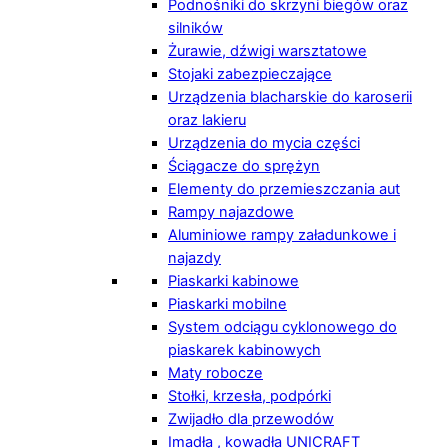
Podnośniki do skrzyni biegów oraz
silników
Żurawie, dźwigi warsztatowe
Stojaki zabezpieczające
Urządzenia blacharskie do karoserii
oraz lakieru
Urządzenia do mycia części
Ściągacze do sprężyn
Elementy do przemieszczania aut
Rampy najazdowe
Aluminiowe rampy załadunkowe i
najazdy
Piaskarki kabinowe
Piaskarki mobilne
System odciągu cyklonowego do
piaskarek kabinowych
Maty robocze
Stołki, krzesła, podpórki
Zwijadło dla przewodów
Imadła , kowadła UNICRAFT