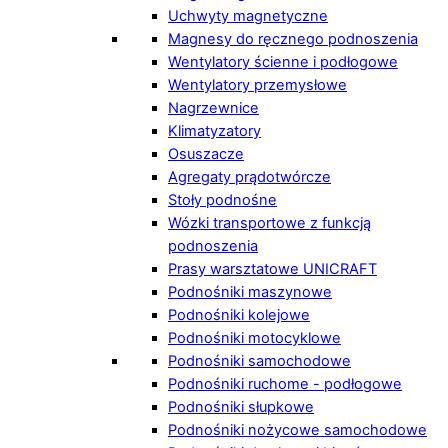
Uchwyty magnetyczne
Magnesy do ręcznego podnoszenia
Wentylatory ścienne i podłogowe
Wentylatory przemysłowe
Nagrzewnice
Klimatyzatory
Osuszacze
Agregaty prądotwórcze
Stoły podnośne
Wózki transportowe z funkcją
podnoszenia
Prasy warsztatowe UNICRAFT
Podnośniki maszynowe
Podnośniki kolejowe
Podnośniki motocyklowe
Podnośniki samochodowe
Podnośniki ruchome - podłogowe
Podnośniki słupkowe
Podnośniki nożycowe samochodowe