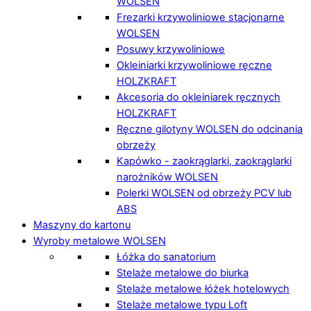
WOLSEN
Frezarki krzywoliniowe stacjonarne
WOLSEN
Posuwy krzywoliniowe
Okleiniarki krzywoliniowe ręczne
HOLZKRAFT
Akcesoria do okleiniarek ręcznych
HOLZKRAFT
Ręczne gilotyny WOLSEN do odcinania
obrzeży
Kapówko - zaokrąglarki, zaokrąglarki
narożników WOLSEN
Polerki WOLSEN od obrzeży PCV lub
ABS
Maszyny do kartonu
Wyroby metalowe WOLSEN
Łóżka do sanatorium
Stelaże metalowe do biurka
Stelaże metalowe łóżek hotelowych
Stelaże metalowe typu Loft