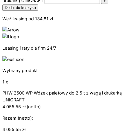
drukarką UNICRAFT
+
Dodaj do koszyka
Weź leasing od
134,81
zł
Leasing i raty dla firm 24/7
Wybrany produkt
1 x
PHW 2500 WP Wózek paletowy do 2,5 t z wagą i drukarką
UNICRAFT
4 055,55
zł
(netto)
Razem (netto):
4 055,55
zł