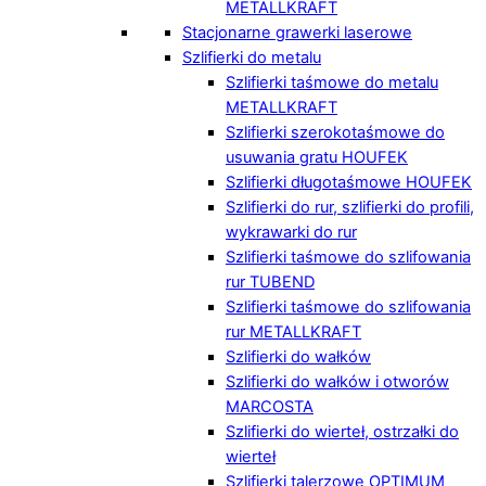
METALLKRAFT
Stacjonarne grawerki laserowe
Szlifierki do metalu
Szlifierki taśmowe do metalu
METALLKRAFT
Szlifierki szerokotaśmowe do
usuwania gratu HOUFEK
Szlifierki długotaśmowe HOUFEK
Szlifierki do rur, szlifierki do profili,
wykrawarki do rur
Szlifierki taśmowe do szlifowania
rur TUBEND
Szlifierki taśmowe do szlifowania
rur METALLKRAFT
Szlifierki do wałków
Szlifierki do wałków i otworów
MARCOSTA
Szlifierki do wierteł, ostrzałki do
wierteł
Szlifierki talerzowe OPTIMUM