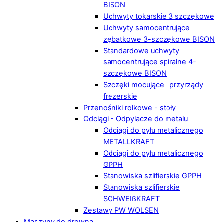
BISON
Uchwyty tokarskie 3 szczękowe
Uchwyty samocentrujące
zębatkowe 3-szczękowe BISON
Standardowe uchwyty
samocentrujące spiralne 4-
szczękowe BISON
Szczęki mocujące i przyrządy
frezerskie
Przenośniki rolkowe - stoły
Odciągi - Odpylacze do metalu
Odciągi do pyłu metalicznego
METALLKRAFT
Odciągi do pyłu metalicznego
GPPH
Stanowiska szlifierskie GPPH
Stanowiska szlifierskie
SCHWEIßKRAFT
Zestawy PW WOLSEN
Maszyny do drewna