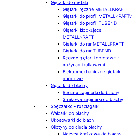
Giętarki do metalu
Giętarki ręczne METALLKRAFT
Giętarki do profili METALLKRAFTv
Giętarki do profili TUBEND
Giętarki żłobkujące
METALLKRAFT
Giętarki do rur METALLKRAFT
Giętarki do rur TUBEND
Ręczne giętarki obrotowe z
nożycami rolkowymi
Elektromechaniczne giętarki
obrotowe
Giętarki do blachy
Ręczne zaginarki do blachy
Silnikowe zaginarki do blachy
Spęczarko - rozciągarki
Walcarki do blachy
Ukosowarki do blach
Gilotyny do cięcia blachy
Nożyce krążkowe do blachy