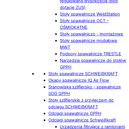
regulowaną wysokością (pod
dotacje ZUS)
Stoły spawalnicze WeldStation
Stoły spawalnicze OCT –
OŚMIOKĄTNE
Stoły spawalniczo - montażowe
Stoły spawalnicze modułowe
MWT
Podpory spawalnicze TRESTLE
Narzędzia spawalnicze do stołów
GPPH
Stoły spawalnicze SCHWEIßKRAFT
Okapy spawalnicze IQ Air Flow
Stanowiska szlifiersko - spawalnicze
SOG GPPH
Stoły szlifierskie z przyłączem do
odciągu SCHWEIßKRAFT
Odciągi spawalnicze GPPH
Odciągi spawalnicze Schweißkraft
Urządzenia filtrujące z ramionami