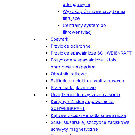
odciągowymi
Wysokopróżniowe urządzenia
filtrujące
Centralny system do
filtrowentylacji
Spawarki
Przyłbice ochronne
Przyłbice spawalnicze SCHWEIßKRAFT
Pozycjonery spawalnicze i stoły
obrotowe z napędem
Obrotniki rolkowe
Szlifierki do elektrod wolframowych
Przecinarki plazmowe
Urządzenia do czyszczenia spoin
Kurtyny / Zasłony spawalnicze
SCHWEIßKRAFT
Kątowe zaciski - imadła spawalnicze
Ściski ślusarskie, szczypce zaciskowe,
uchwyty magnetyczne