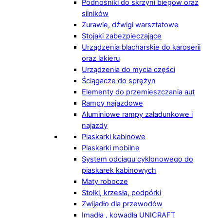
Podnośniki do skrzyni biegów oraz
silników
Żurawie, dźwigi warsztatowe
Stojaki zabezpieczające
Urządzenia blacharskie do karoserii
oraz lakieru
Urządzenia do mycia części
Ściągacze do sprężyn
Elementy do przemieszczania aut
Rampy najazdowe
Aluminiowe rampy załadunkowe i
najazdy
Piaskarki kabinowe
Piaskarki mobilne
System odciągu cyklonowego do
piaskarek kabinowych
Maty robocze
Stołki, krzesła, podpórki
Zwijadło dla przewodów
Imadła , kowadła UNICRAFT