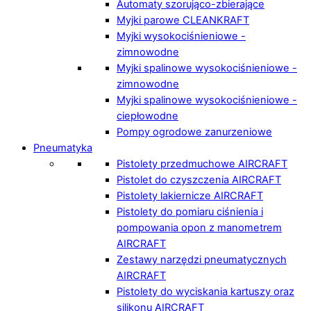
Automaty szorująco-zbierające
Myjki parowe CLEANKRAFT
Myjki wysokociśnieniowe -
zimnowodne
Myjki spalinowe wysokociśnieniowe -
zimnowodne
Myjki spalinowe wysokociśnieniowe -
ciepłowodne
Pompy ogrodowe zanurzeniowe
Pneumatyka
Pistolety przedmuchowe AIRCRAFT
Pistolet do czyszczenia AIRCRAFT
Pistolety lakiernicze AIRCRAFT
Pistolety do pomiaru ciśnienia i
pompowania opon z manometrem
AIRCRAFT
Zestawy narzędzi pneumatycznych
AIRCRAFT
Pistolety do wyciskania kartuszy oraz
silikonu AIRCRAFT