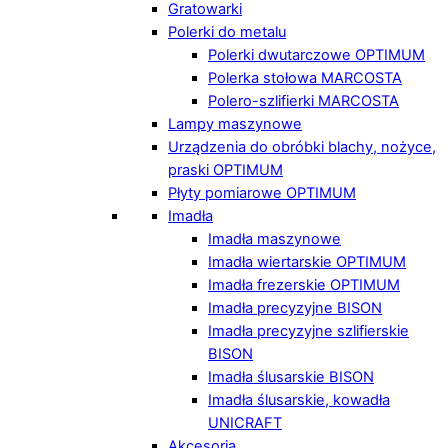
Gratowarki
Polerki do metalu
Polerki dwutarczowe OPTIMUM
Polerka stołowa MARCOSTA
Polero-szlifierki MARCOSTA
Lampy maszynowe
Urządzenia do obróbki blachy, nożyce,
praski OPTIMUM
Płyty pomiarowe OPTIMUM
Imadła
Imadła maszynowe
Imadła wiertarskie OPTIMUM
Imadła frezerskie OPTIMUM
Imadła precyzyjne BISON
Imadła precyzyjne szlifierskie
BISON
Imadła ślusarskie BISON
Imadła ślusarskie, kowadła
UNICRAFT
Akcesoria