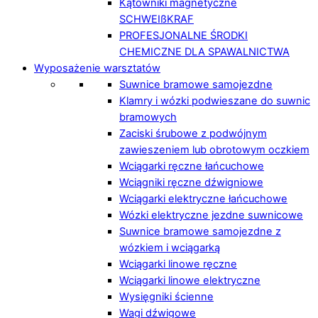
Kątowniki magnetyczne
SCHWEIßKRAF
PROFESJONALNE ŚRODKI
CHEMICZNE DLA SPAWALNICTWA
Wyposażenie warsztatów
Suwnice bramowe samojezdne
Klamry i wózki podwieszane do suwnic
bramowych
Zaciski śrubowe z podwójnym
zawieszeniem lub obrotowym oczkiem
Wciągarki ręczne łańcuchowe
Wciągniki ręczne dźwigniowe
Wciągarki elektryczne łańcuchowe
Wózki elektryczne jezdne suwnicowe
Suwnice bramowe samojezdne z
wózkiem i wciągarką
Wciągarki linowe ręczne
Wciągarki linowe elektryczne
Wysięgniki ścienne
Wagi dźwigowe