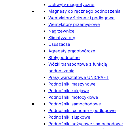
Uchwyty magnetyczne
Magnesy do ręcznego podnoszenia
Wentylatory ścienne i podłogowe
Wentylatory przemysłowe
Nagrzewnice
Klimatyzatory
Osuszacze
Agregaty prądotwórcze
Stoły podnośne
Wózki transportowe z funkcją
podnoszenia
Prasy warsztatowe UNICRAFT
Podnośniki maszynowe
Podnośniki kolejowe
Podnośniki motocyklowe
Podnośniki samochodowe
Podnośniki ruchome - podłogowe
Podnośniki słupkowe
Podnośniki nożycowe samochodowe