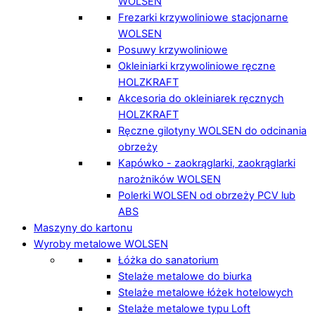
WOLSEN
Frezarki krzywoliniowe stacjonarne
WOLSEN
Posuwy krzywoliniowe
Okleiniarki krzywoliniowe ręczne
HOLZKRAFT
Akcesoria do okleiniarek ręcznych
HOLZKRAFT
Ręczne gilotyny WOLSEN do odcinania
obrzeży
Kapówko - zaokrąglarki, zaokrąglarki
narożników WOLSEN
Polerki WOLSEN od obrzeży PCV lub
ABS
Maszyny do kartonu
Wyroby metalowe WOLSEN
Łóżka do sanatorium
Stelaże metalowe do biurka
Stelaże metalowe łóżek hotelowych
Stelaże metalowe typu Loft