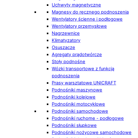
Uchwyty magnetyczne
Magnesy do ręcznego podnoszenia
Wentylatory ścienne i podłogowe
Wentylatory przemysłowe
Nagrzewnice
Klimatyzatory
Osuszacze
Agregaty prądotwórcze
Stoły podnośne
Wózki transportowe z funkcją
podnoszenia
Prasy warsztatowe UNICRAFT
Podnośniki maszynowe
Podnośniki kolejowe
Podnośniki motocyklowe
Podnośniki samochodowe
Podnośniki ruchome - podłogowe
Podnośniki słupkowe
Podnośniki nożycowe samochodowe