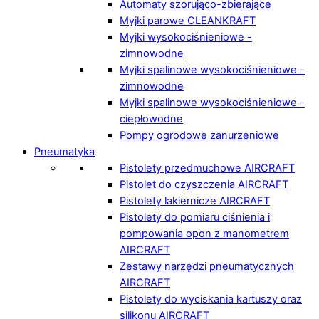
Automaty szorująco-zbierające
Myjki parowe CLEANKRAFT
Myjki wysokociśnieniowe -
zimnowodne
Myjki spalinowe wysokociśnieniowe -
zimnowodne
Myjki spalinowe wysokociśnieniowe -
ciepłowodne
Pompy ogrodowe zanurzeniowe
Pneumatyka
Pistolety przedmuchowe AIRCRAFT
Pistolet do czyszczenia AIRCRAFT
Pistolety lakiernicze AIRCRAFT
Pistolety do pomiaru ciśnienia i
pompowania opon z manometrem
AIRCRAFT
Zestawy narzędzi pneumatycznych
AIRCRAFT
Pistolety do wyciskania kartuszy oraz
silikonu AIRCRAFT