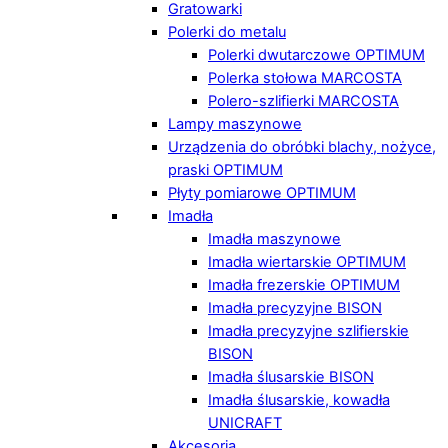
Gratowarki
Polerki do metalu
Polerki dwutarczowe OPTIMUM
Polerka stołowa MARCOSTA
Polero-szlifierki MARCOSTA
Lampy maszynowe
Urządzenia do obróbki blachy, nożyce,
praski OPTIMUM
Płyty pomiarowe OPTIMUM
Imadła
Imadła maszynowe
Imadła wiertarskie OPTIMUM
Imadła frezerskie OPTIMUM
Imadła precyzyjne BISON
Imadła precyzyjne szlifierskie
BISON
Imadła ślusarskie BISON
Imadła ślusarskie, kowadła
UNICRAFT
Akcesoria