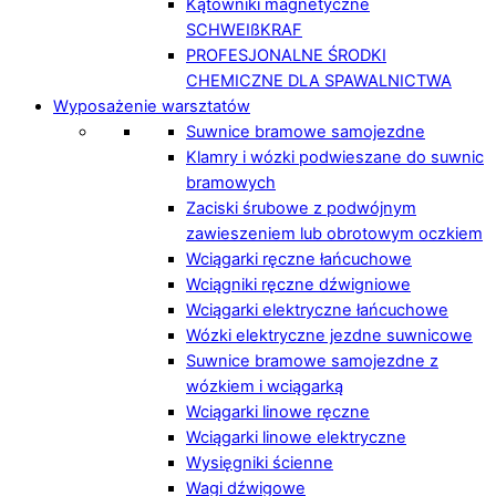
Kątowniki magnetyczne
SCHWEIßKRAF
PROFESJONALNE ŚRODKI
CHEMICZNE DLA SPAWALNICTWA
Wyposażenie warsztatów
Suwnice bramowe samojezdne
Klamry i wózki podwieszane do suwnic
bramowych
Zaciski śrubowe z podwójnym
zawieszeniem lub obrotowym oczkiem
Wciągarki ręczne łańcuchowe
Wciągniki ręczne dźwigniowe
Wciągarki elektryczne łańcuchowe
Wózki elektryczne jezdne suwnicowe
Suwnice bramowe samojezdne z
wózkiem i wciągarką
Wciągarki linowe ręczne
Wciągarki linowe elektryczne
Wysięgniki ścienne
Wagi dźwigowe