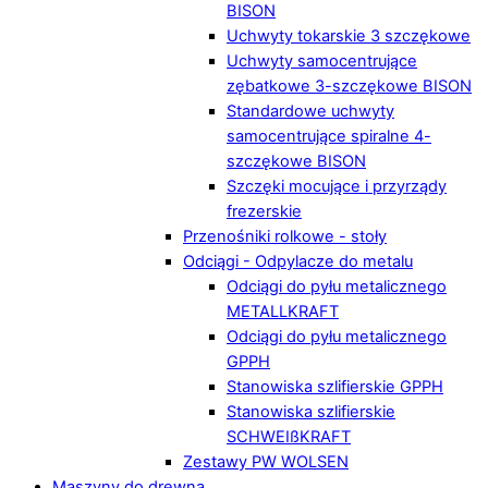
BISON
Uchwyty tokarskie 3 szczękowe
Uchwyty samocentrujące
zębatkowe 3-szczękowe BISON
Standardowe uchwyty
samocentrujące spiralne 4-
szczękowe BISON
Szczęki mocujące i przyrządy
frezerskie
Przenośniki rolkowe - stoły
Odciągi - Odpylacze do metalu
Odciągi do pyłu metalicznego
METALLKRAFT
Odciągi do pyłu metalicznego
GPPH
Stanowiska szlifierskie GPPH
Stanowiska szlifierskie
SCHWEIßKRAFT
Zestawy PW WOLSEN
Maszyny do drewna