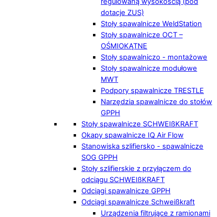
regulowaną wysokością (pod
dotacje ZUS)
Stoły spawalnicze WeldStation
Stoły spawalnicze OCT –
OŚMIOKĄTNE
Stoły spawalniczo - montażowe
Stoły spawalnicze modułowe
MWT
Podpory spawalnicze TRESTLE
Narzędzia spawalnicze do stołów
GPPH
Stoły spawalnicze SCHWEIßKRAFT
Okapy spawalnicze IQ Air Flow
Stanowiska szlifiersko - spawalnicze
SOG GPPH
Stoły szlifierskie z przyłączem do
odciągu SCHWEIßKRAFT
Odciągi spawalnicze GPPH
Odciągi spawalnicze Schweißkraft
Urządzenia filtrujące z ramionami