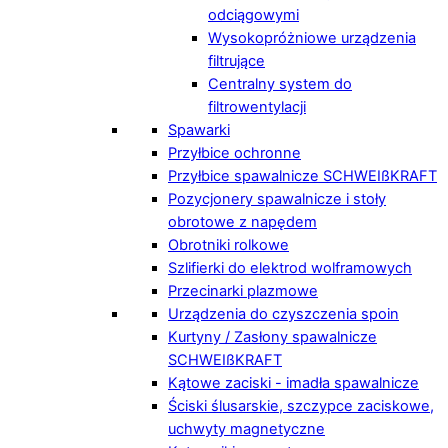
odciągowymi
Wysokopróżniowe urządzenia
filtrujące
Centralny system do
filtrowentylacji
Spawarki
Przyłbice ochronne
Przyłbice spawalnicze SCHWEIßKRAFT
Pozycjonery spawalnicze i stoły
obrotowe z napędem
Obrotniki rolkowe
Szlifierki do elektrod wolframowych
Przecinarki plazmowe
Urządzenia do czyszczenia spoin
Kurtyny / Zasłony spawalnicze
SCHWEIßKRAFT
Kątowe zaciski - imadła spawalnicze
Ściski ślusarskie, szczypce zaciskowe,
uchwyty magnetyczne