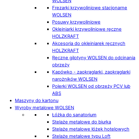
WOLSEN
Frezarki krzywoliniowe stacjonarne
WOLSEN
Posuwy krzywoliniowe
Okleiniarki krzywoliniowe ręczne
HOLZKRAFT
Akcesoria do okleiniarek ręcznych
HOLZKRAFT
Ręczne gilotyny WOLSEN do odcinania
obrzeży
Kapówko - zaokrąglarki, zaokrąglarki
narożników WOLSEN
Polerki WOLSEN od obrzeży PCV lub
ABS
Maszyny do kartonu
Wyroby metalowe WOLSEN
Łóżka do sanatorium
Stelaże metalowe do biurka
Stelaże metalowe łóżek hotelowych
Stelaże metalowe typu Loft