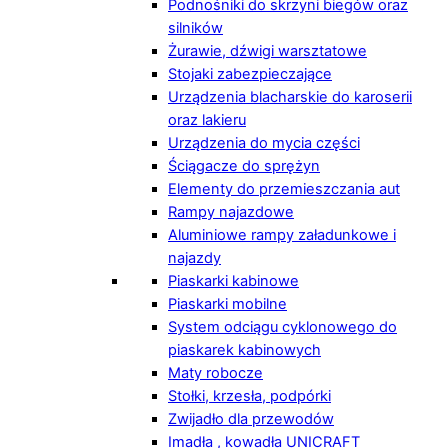
Podnośniki do skrzyni biegów oraz
silników
Żurawie, dźwigi warsztatowe
Stojaki zabezpieczające
Urządzenia blacharskie do karoserii
oraz lakieru
Urządzenia do mycia części
Ściągacze do sprężyn
Elementy do przemieszczania aut
Rampy najazdowe
Aluminiowe rampy załadunkowe i
najazdy
Piaskarki kabinowe
Piaskarki mobilne
System odciągu cyklonowego do
piaskarek kabinowych
Maty robocze
Stołki, krzesła, podpórki
Zwijadło dla przewodów
Imadła , kowadła UNICRAFT