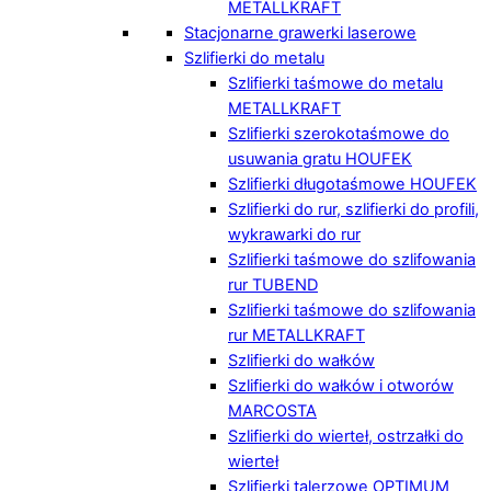
METALLKRAFT
Stacjonarne grawerki laserowe
Szlifierki do metalu
Szlifierki taśmowe do metalu
METALLKRAFT
Szlifierki szerokotaśmowe do
usuwania gratu HOUFEK
Szlifierki długotaśmowe HOUFEK
Szlifierki do rur, szlifierki do profili,
wykrawarki do rur
Szlifierki taśmowe do szlifowania
rur TUBEND
Szlifierki taśmowe do szlifowania
rur METALLKRAFT
Szlifierki do wałków
Szlifierki do wałków i otworów
MARCOSTA
Szlifierki do wierteł, ostrzałki do
wierteł
Szlifierki talerzowe OPTIMUM