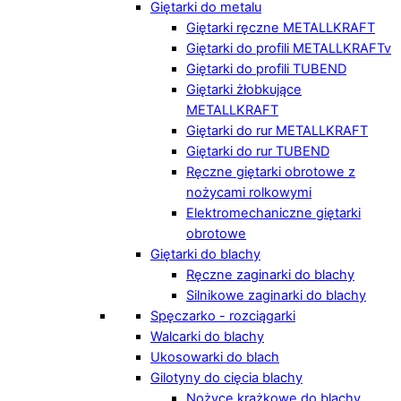
Giętarki do metalu
Giętarki ręczne METALLKRAFT
Giętarki do profili METALLKRAFTv
Giętarki do profili TUBEND
Giętarki żłobkujące
METALLKRAFT
Giętarki do rur METALLKRAFT
Giętarki do rur TUBEND
Ręczne giętarki obrotowe z
nożycami rolkowymi
Elektromechaniczne giętarki
obrotowe
Giętarki do blachy
Ręczne zaginarki do blachy
Silnikowe zaginarki do blachy
Spęczarko - rozciągarki
Walcarki do blachy
Ukosowarki do blach
Gilotyny do cięcia blachy
Nożyce krążkowe do blachy