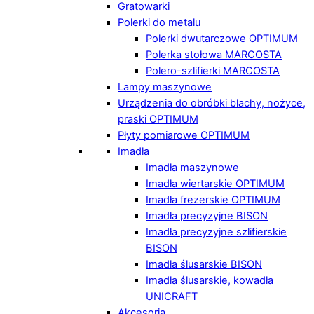
Gratowarki
Polerki do metalu
Polerki dwutarczowe OPTIMUM
Polerka stołowa MARCOSTA
Polero-szlifierki MARCOSTA
Lampy maszynowe
Urządzenia do obróbki blachy, nożyce,
praski OPTIMUM
Płyty pomiarowe OPTIMUM
Imadła
Imadła maszynowe
Imadła wiertarskie OPTIMUM
Imadła frezerskie OPTIMUM
Imadła precyzyjne BISON
Imadła precyzyjne szlifierskie
BISON
Imadła ślusarskie BISON
Imadła ślusarskie, kowadła
UNICRAFT
Akcesoria