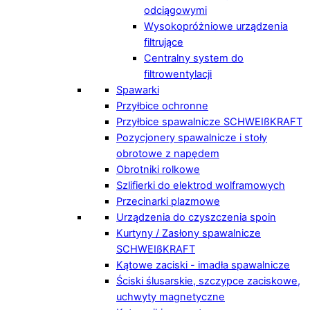
odciągowymi
Wysokopróżniowe urządzenia
filtrujące
Centralny system do
filtrowentylacji
Spawarki
Przyłbice ochronne
Przyłbice spawalnicze SCHWEIßKRAFT
Pozycjonery spawalnicze i stoły
obrotowe z napędem
Obrotniki rolkowe
Szlifierki do elektrod wolframowych
Przecinarki plazmowe
Urządzenia do czyszczenia spoin
Kurtyny / Zasłony spawalnicze
SCHWEIßKRAFT
Kątowe zaciski - imadła spawalnicze
Ściski ślusarskie, szczypce zaciskowe,
uchwyty magnetyczne