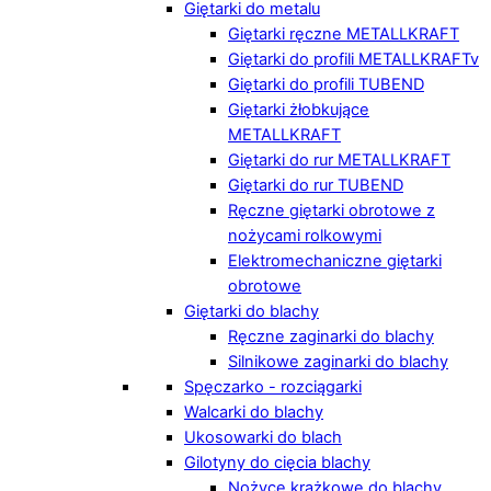
Giętarki do metalu
Giętarki ręczne METALLKRAFT
Giętarki do profili METALLKRAFTv
Giętarki do profili TUBEND
Giętarki żłobkujące
METALLKRAFT
Giętarki do rur METALLKRAFT
Giętarki do rur TUBEND
Ręczne giętarki obrotowe z
nożycami rolkowymi
Elektromechaniczne giętarki
obrotowe
Giętarki do blachy
Ręczne zaginarki do blachy
Silnikowe zaginarki do blachy
Spęczarko - rozciągarki
Walcarki do blachy
Ukosowarki do blach
Gilotyny do cięcia blachy
Nożyce krążkowe do blachy