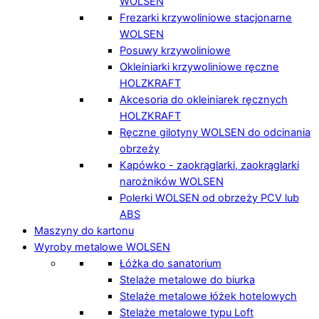
WOLSEN
Frezarki krzywoliniowe stacjonarne
WOLSEN
Posuwy krzywoliniowe
Okleiniarki krzywoliniowe ręczne
HOLZKRAFT
Akcesoria do okleiniarek ręcznych
HOLZKRAFT
Ręczne gilotyny WOLSEN do odcinania
obrzeży
Kapówko - zaokrąglarki, zaokrąglarki
narożników WOLSEN
Polerki WOLSEN od obrzeży PCV lub
ABS
Maszyny do kartonu
Wyroby metalowe WOLSEN
Łóżka do sanatorium
Stelaże metalowe do biurka
Stelaże metalowe łóżek hotelowych
Stelaże metalowe typu Loft