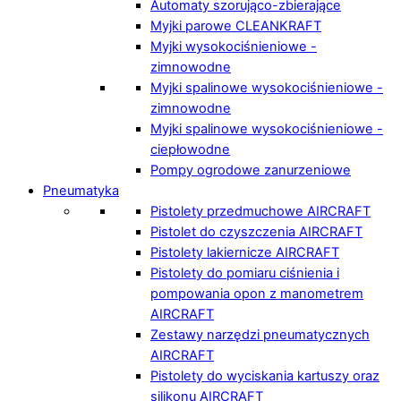
Automaty szorująco-zbierające
Myjki parowe CLEANKRAFT
Myjki wysokociśnieniowe -
zimnowodne
Myjki spalinowe wysokociśnieniowe -
zimnowodne
Myjki spalinowe wysokociśnieniowe -
ciepłowodne
Pompy ogrodowe zanurzeniowe
Pneumatyka
Pistolety przedmuchowe AIRCRAFT
Pistolet do czyszczenia AIRCRAFT
Pistolety lakiernicze AIRCRAFT
Pistolety do pomiaru ciśnienia i
pompowania opon z manometrem
AIRCRAFT
Zestawy narzędzi pneumatycznych
AIRCRAFT
Pistolety do wyciskania kartuszy oraz
silikonu AIRCRAFT