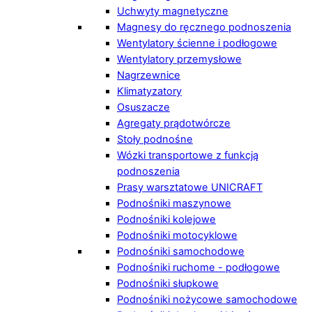
Uchwyty magnetyczne
Magnesy do ręcznego podnoszenia
Wentylatory ścienne i podłogowe
Wentylatory przemysłowe
Nagrzewnice
Klimatyzatory
Osuszacze
Agregaty prądotwórcze
Stoły podnośne
Wózki transportowe z funkcją
podnoszenia
Prasy warsztatowe UNICRAFT
Podnośniki maszynowe
Podnośniki kolejowe
Podnośniki motocyklowe
Podnośniki samochodowe
Podnośniki ruchome - podłogowe
Podnośniki słupkowe
Podnośniki nożycowe samochodowe