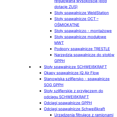
regulowaną wysokością (pod
dotacje ZUS)
Stoły spawalnicze WeldStation
Stoły spawalnicze OCT –
OŚMIOKĄTNE
Stoły spawalniczo - montażowe
Stoły spawalnicze modułowe
MWT
Podpory spawalnicze TRESTLE
Narzędzia spawalnicze do stołów
GPPH
Stoły spawalnicze SCHWEIßKRAFT
Okapy spawalnicze IQ Air Flow
Stanowiska szlifiersko - spawalnicze
SOG GPPH
Stoły szlifierskie z przyłączem do
odciągu SCHWEIßKRAFT
Odciągi spawalnicze GPPH
Odciągi spawalnicze Schweißkraft
Urządzenia filtrujące z ramionami