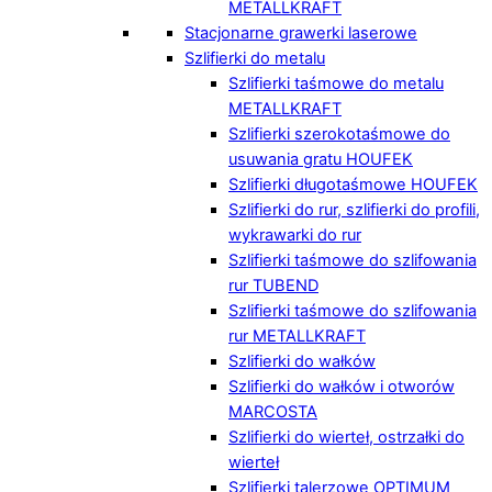
METALLKRAFT
Stacjonarne grawerki laserowe
Szlifierki do metalu
Szlifierki taśmowe do metalu
METALLKRAFT
Szlifierki szerokotaśmowe do
usuwania gratu HOUFEK
Szlifierki długotaśmowe HOUFEK
Szlifierki do rur, szlifierki do profili,
wykrawarki do rur
Szlifierki taśmowe do szlifowania
rur TUBEND
Szlifierki taśmowe do szlifowania
rur METALLKRAFT
Szlifierki do wałków
Szlifierki do wałków i otworów
MARCOSTA
Szlifierki do wierteł, ostrzałki do
wierteł
Szlifierki talerzowe OPTIMUM