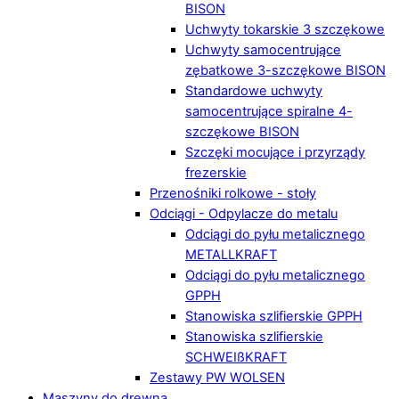
BISON
Uchwyty tokarskie 3 szczękowe
Uchwyty samocentrujące
zębatkowe 3-szczękowe BISON
Standardowe uchwyty
samocentrujące spiralne 4-
szczękowe BISON
Szczęki mocujące i przyrządy
frezerskie
Przenośniki rolkowe - stoły
Odciągi - Odpylacze do metalu
Odciągi do pyłu metalicznego
METALLKRAFT
Odciągi do pyłu metalicznego
GPPH
Stanowiska szlifierskie GPPH
Stanowiska szlifierskie
SCHWEIßKRAFT
Zestawy PW WOLSEN
Maszyny do drewna