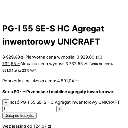
PG-I 55 SE-S HC Agregat
inwentorowy UNICRAFT
3 929,00
zł
Pierwotna cena wynosiła: 3 929,00 zł.
3
732,55
zł
Aktualna cena wynosi: 3 732,55 zł.
Cena brutto:
4
591,04
zł
(z 23% VAT)
Poprzednia najniższa cena:
4 591,04
zł
.
Seria PG-I – Przenośne i mobilne agregaty inwerterowe.
ilość PG-I 55 SE-S HC Agregat inwentorowy UNICRAFT
−
+
Dodaj do koszyka
Weź leasing od
124,07
zł