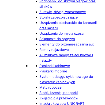
Podnośniki do skrzyni biegów oraz
silników
Żurawie, dźwigi warsztatowe
Stojaki zabezpieczające
Urządzenia blacharskie do karoserii
oraz lakieru
Urządzenia do mycia części
Ściągacze do sprężyn
Elementy do przemieszczania aut
Rampy najazdowe
Aluminiowe rampy załadunkowe i
najazdy
Piaskarki kabinowe
Piaskarki mobilne
System odciągu cyklonowego do
piaskarek kabinowych
Maty robocze
Stołki, krzesła, podpórki
Zwijadło dla przewodów
Imadła , kowadła UNICRAFT