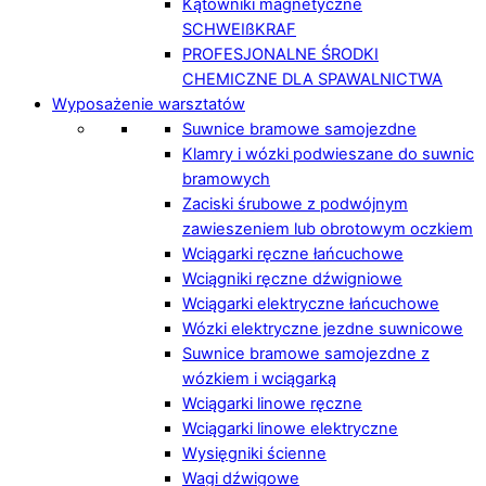
Kątowniki magnetyczne
SCHWEIßKRAF
PROFESJONALNE ŚRODKI
CHEMICZNE DLA SPAWALNICTWA
Wyposażenie warsztatów
Suwnice bramowe samojezdne
Klamry i wózki podwieszane do suwnic
bramowych
Zaciski śrubowe z podwójnym
zawieszeniem lub obrotowym oczkiem
Wciągarki ręczne łańcuchowe
Wciągniki ręczne dźwigniowe
Wciągarki elektryczne łańcuchowe
Wózki elektryczne jezdne suwnicowe
Suwnice bramowe samojezdne z
wózkiem i wciągarką
Wciągarki linowe ręczne
Wciągarki linowe elektryczne
Wysięgniki ścienne
Wagi dźwigowe