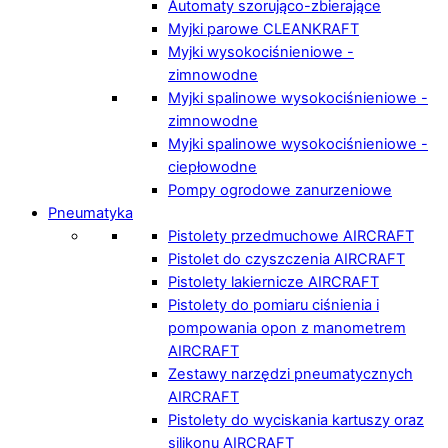
Automaty szorująco-zbierające
Myjki parowe CLEANKRAFT
Myjki wysokociśnieniowe -
zimnowodne
Myjki spalinowe wysokociśnieniowe -
zimnowodne
Myjki spalinowe wysokociśnieniowe -
ciepłowodne
Pompy ogrodowe zanurzeniowe
Pneumatyka
Pistolety przedmuchowe AIRCRAFT
Pistolet do czyszczenia AIRCRAFT
Pistolety lakiernicze AIRCRAFT
Pistolety do pomiaru ciśnienia i
pompowania opon z manometrem
AIRCRAFT
Zestawy narzędzi pneumatycznych
AIRCRAFT
Pistolety do wyciskania kartuszy oraz
silikonu AIRCRAFT