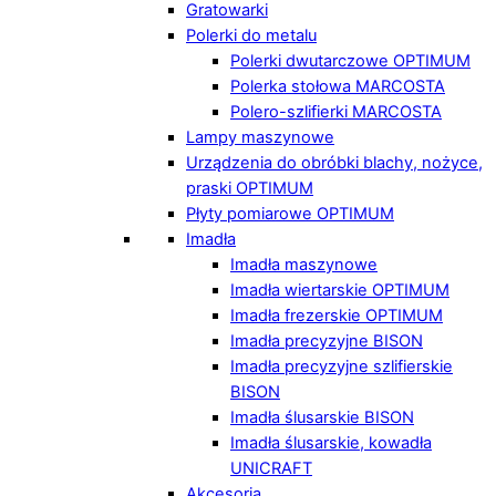
Gratowarki
Polerki do metalu
Polerki dwutarczowe OPTIMUM
Polerka stołowa MARCOSTA
Polero-szlifierki MARCOSTA
Lampy maszynowe
Urządzenia do obróbki blachy, nożyce,
praski OPTIMUM
Płyty pomiarowe OPTIMUM
Imadła
Imadła maszynowe
Imadła wiertarskie OPTIMUM
Imadła frezerskie OPTIMUM
Imadła precyzyjne BISON
Imadła precyzyjne szlifierskie
BISON
Imadła ślusarskie BISON
Imadła ślusarskie, kowadła
UNICRAFT
Akcesoria