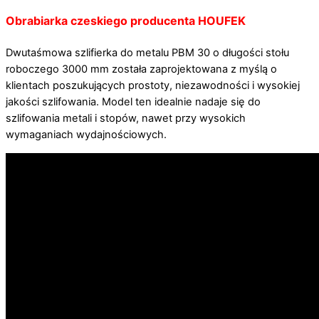
Obrabiarka czeskiego producenta HOUFEK
Dwutaśmowa szlifierka do metalu PBM 30 o długości stołu
roboczego 3000 mm została zaprojektowana z myślą o
klientach poszukujących prostoty, niezawodności i wysokiej
jakości szlifowania. Model ten idealnie nadaje się do
szlifowania metali i stopów, nawet przy wysokich
wymaganiach wydajnościowych.