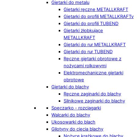
Giętarki do metalu
Giętarki ręczne METALLKRAFT
Giętarki do profili METALLKRAFTv
Giętarki do profili TUBEND
Giętarki żłobkujące
METALLKRAFT
Giętarki do rur METALLKRAFT
Giętarki do rur TUBEND
Ręczne giętarki obrotowe z
nożycami rolkowymi
Elektromechaniczne giętarki
obrotowe
Giętarki do blachy
Ręczne zaginarki do blachy
Silnikowe zaginarki do blachy
Spęczarko - rozciągarki
Walcarki do blachy
Ukosowarki do blach
Gilotyny do cięcia blachy
Nożyce krążkowe do blachy