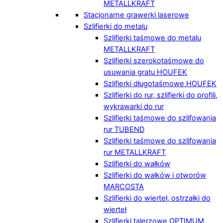
METALLKRAFT
Stacjonarne grawerki laserowe
Szlifierki do metalu
Szlifierki taśmowe do metalu
METALLKRAFT
Szlifierki szerokotaśmowe do
usuwania gratu HOUFEK
Szlifierki długotaśmowe HOUFEK
Szlifierki do rur, szlifierki do profili,
wykrawarki do rur
Szlifierki taśmowe do szlifowania
rur TUBEND
Szlifierki taśmowe do szlifowania
rur METALLKRAFT
Szlifierki do wałków
Szlifierki do wałków i otworów
MARCOSTA
Szlifierki do wierteł, ostrzałki do
wierteł
Szlifierki talerzowe OPTIMUM