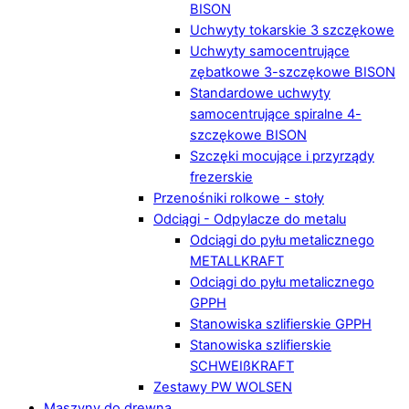
BISON
Uchwyty tokarskie 3 szczękowe
Uchwyty samocentrujące
zębatkowe 3-szczękowe BISON
Standardowe uchwyty
samocentrujące spiralne 4-
szczękowe BISON
Szczęki mocujące i przyrządy
frezerskie
Przenośniki rolkowe - stoły
Odciągi - Odpylacze do metalu
Odciągi do pyłu metalicznego
METALLKRAFT
Odciągi do pyłu metalicznego
GPPH
Stanowiska szlifierskie GPPH
Stanowiska szlifierskie
SCHWEIßKRAFT
Zestawy PW WOLSEN
Maszyny do drewna