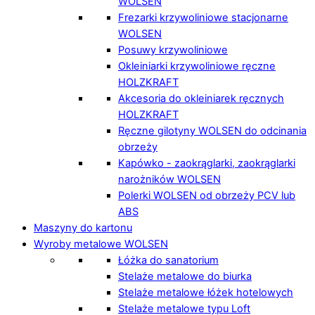
WOLSEN
Frezarki krzywoliniowe stacjonarne
WOLSEN
Posuwy krzywoliniowe
Okleiniarki krzywoliniowe ręczne
HOLZKRAFT
Akcesoria do okleiniarek ręcznych
HOLZKRAFT
Ręczne gilotyny WOLSEN do odcinania
obrzeży
Kapówko - zaokrąglarki, zaokrąglarki
narożników WOLSEN
Polerki WOLSEN od obrzeży PCV lub
ABS
Maszyny do kartonu
Wyroby metalowe WOLSEN
Łóżka do sanatorium
Stelaże metalowe do biurka
Stelaże metalowe łóżek hotelowych
Stelaże metalowe typu Loft