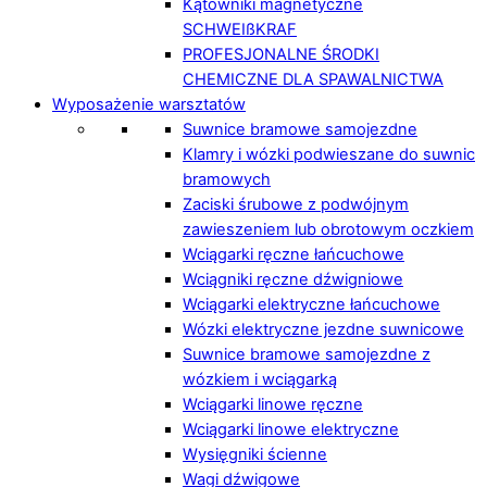
Kątowniki magnetyczne
SCHWEIßKRAF
PROFESJONALNE ŚRODKI
CHEMICZNE DLA SPAWALNICTWA
Wyposażenie warsztatów
Suwnice bramowe samojezdne
Klamry i wózki podwieszane do suwnic
bramowych
Zaciski śrubowe z podwójnym
zawieszeniem lub obrotowym oczkiem
Wciągarki ręczne łańcuchowe
Wciągniki ręczne dźwigniowe
Wciągarki elektryczne łańcuchowe
Wózki elektryczne jezdne suwnicowe
Suwnice bramowe samojezdne z
wózkiem i wciągarką
Wciągarki linowe ręczne
Wciągarki linowe elektryczne
Wysięgniki ścienne
Wagi dźwigowe