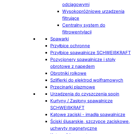
odciągowymi
Wysokopróżniowe urządzenia
filtrujące
Centralny system do
filtrowentylacji
Spawarki
Przyłbice ochronne
Przyłbice spawalnicze SCHWEIßKRAFT
Pozycjonery spawalnicze i stoły
obrotowe z napędem
Obrotniki rolkowe
Szlifierki do elektrod wolframowych
Przecinarki plazmowe
Urządzenia do czyszczenia spoin
Kurtyny / Zasłony spawalnicze
SCHWEIßKRAFT
Kątowe zaciski - imadła spawalnicze
Ściski ślusarskie, szczypce zaciskowe,
uchwyty magnetyczne