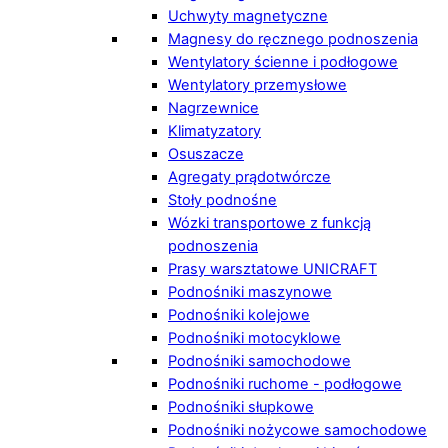
Uchwyty magnetyczne
Magnesy do ręcznego podnoszenia
Wentylatory ścienne i podłogowe
Wentylatory przemysłowe
Nagrzewnice
Klimatyzatory
Osuszacze
Agregaty prądotwórcze
Stoły podnośne
Wózki transportowe z funkcją
podnoszenia
Prasy warsztatowe UNICRAFT
Podnośniki maszynowe
Podnośniki kolejowe
Podnośniki motocyklowe
Podnośniki samochodowe
Podnośniki ruchome - podłogowe
Podnośniki słupkowe
Podnośniki nożycowe samochodowe