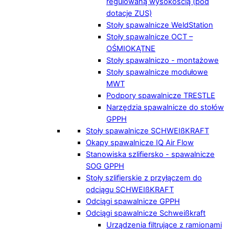
regulowaną wysokością (pod
dotacje ZUS)
Stoły spawalnicze WeldStation
Stoły spawalnicze OCT –
OŚMIOKĄTNE
Stoły spawalniczo - montażowe
Stoły spawalnicze modułowe
MWT
Podpory spawalnicze TRESTLE
Narzędzia spawalnicze do stołów
GPPH
Stoły spawalnicze SCHWEIßKRAFT
Okapy spawalnicze IQ Air Flow
Stanowiska szlifiersko - spawalnicze
SOG GPPH
Stoły szlifierskie z przyłączem do
odciągu SCHWEIßKRAFT
Odciągi spawalnicze GPPH
Odciągi spawalnicze Schweißkraft
Urządzenia filtrujące z ramionami