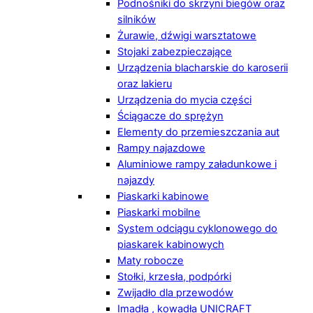
Podnośniki do skrzyni biegów oraz
silników
Żurawie, dźwigi warsztatowe
Stojaki zabezpieczające
Urządzenia blacharskie do karoserii
oraz lakieru
Urządzenia do mycia części
Ściągacze do sprężyn
Elementy do przemieszczania aut
Rampy najazdowe
Aluminiowe rampy załadunkowe i
najazdy
Piaskarki kabinowe
Piaskarki mobilne
System odciągu cyklonowego do
piaskarek kabinowych
Maty robocze
Stołki, krzesła, podpórki
Zwijadło dla przewodów
Imadła , kowadła UNICRAFT