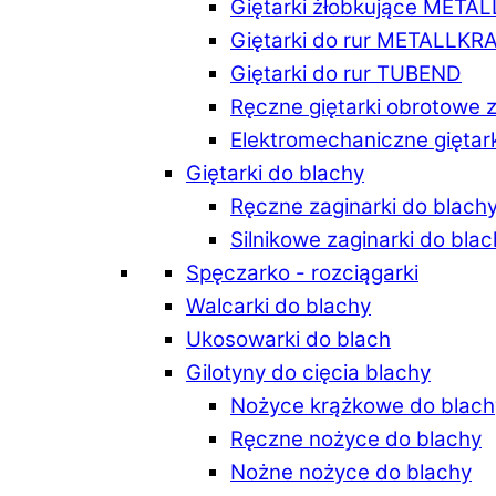
Giętarki żłobkujące META
Giętarki do rur METALLKR
Giętarki do rur TUBEND
Ręczne giętarki obrotowe 
Elektromechaniczne giętar
Giętarki do blachy
Ręczne zaginarki do blach
Silnikowe zaginarki do bla
Spęczarko - rozciągarki
Walcarki do blachy
Ukosowarki do blach
Gilotyny do cięcia blachy
Nożyce krążkowe do blach
Ręczne nożyce do blachy
Nożne nożyce do blachy