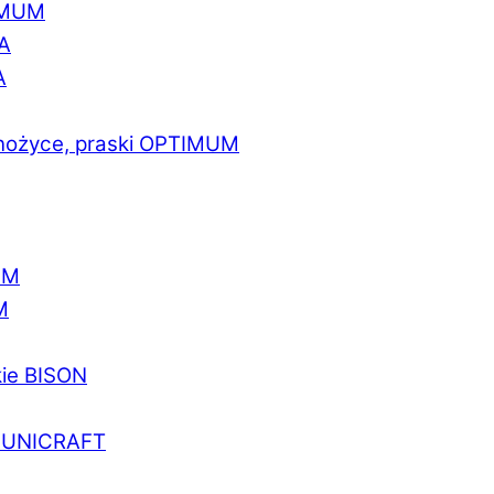
IMUM
A
A
 nożyce, praski OPTIMUM
UM
M
kie BISON
a UNICRAFT