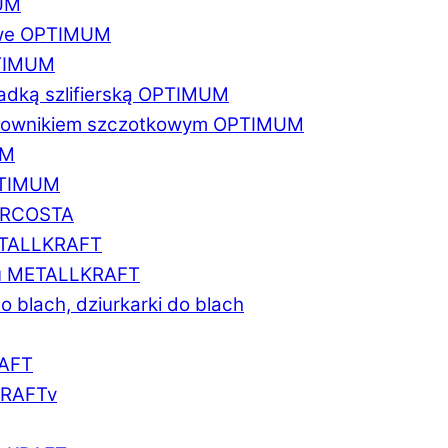
MUM
zowe OPTIMUM
PTIMUM
asadką szlifierską OPTIMUM
gratownikiem szczotkowym OPTIMUM
UM
OPTIMUM
MARCOSTA
METALLKRAFT
atu METALLKRAFT
o blach, dziurkarki do blach
RAFT
LKRAFTv