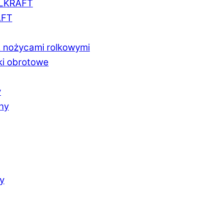
LLKRAFT
AFT
z nożycami rolkowymi
ki obrotowe
y
chy
y