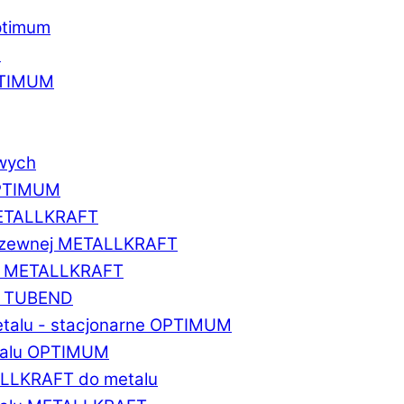
ptimum
u
PTIMUM
owych
OPTIMUM
METALLKRAFT
erdzewnej METALLKRAFT
um METALLKRAFT
um TUBEND
etalu - stacjonarne OPTIMUM
etalu OPTIMUM
ALLKRAFT do metalu