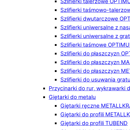
Szlifierki talerzowe OPTI
Szlifierki taśmowo-taler
Szlifierki dwutarczowe O
Szlifierki uniwersalne z n
Szlifierki uniwersalne z 
Szlifierki taśmowe OPTIM
Szlifierki do płaszczyzn 
Szlifierki do płaszczyzn 
Szlifierki do płaszczyzn 
Szlifierki do usuwania gr
Przycinarki do rur, wykrawarki d
Giętarki do metalu
Giętarki ręczne METALLK
Giętarki do profili METAL
Giętarki do profili TUBEND