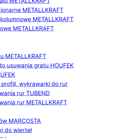
etalu METALLKRAFT
acjonarne METALLKRAFT
wukolumnowe METALLKRAFT
ionowe METALLKRAFT
talu METALLKRAFT
 do usuwania gratu HOUFEK
HOUFEK
do profili, wykrawarki do rur
fowania rur TUBEND
ifowania rur METALLKRAFT
worów MARCOSTA
ki do wierteł