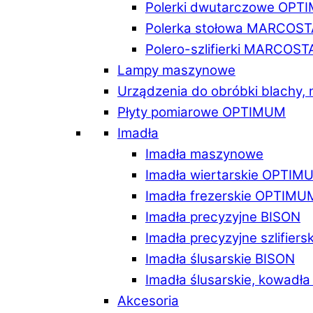
Polerki dwutarczowe OPT
Polerka stołowa MARCOST
Polero-szlifierki MARCOST
Lampy maszynowe
Urządzenia do obróbki blachy,
Płyty pomiarowe OPTIMUM
Imadła
Imadła maszynowe
Imadła wiertarskie OPTIM
Imadła frezerskie OPTIMU
Imadła precyzyjne BISON
Imadła precyzyjne szlifiers
Imadła ślusarskie BISON
Imadła ślusarskie, kowadł
Akcesoria