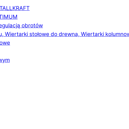
ETALLKRAFT
PTIMUM
regulacją obrotów
u, Wiertarki stołowe do drewna, Wiertarki kolumno
łowe
owym