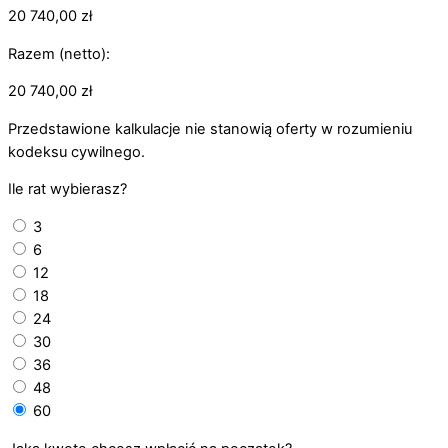
20 740,00
zł
Razem (netto):
20 740,00
zł
Przedstawione kalkulacje nie stanowią oferty w rozumieniu
kodeksu cywilnego.
Ile rat wybierasz?
3
6
12
18
24
30
36
48
60