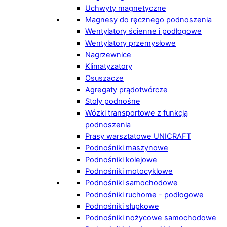
Uchwyty magnetyczne
Magnesy do ręcznego podnoszenia
Wentylatory ścienne i podłogowe
Wentylatory przemysłowe
Nagrzewnice
Klimatyzatory
Osuszacze
Agregaty prądotwórcze
Stoły podnośne
Wózki transportowe z funkcją
podnoszenia
Prasy warsztatowe UNICRAFT
Podnośniki maszynowe
Podnośniki kolejowe
Podnośniki motocyklowe
Podnośniki samochodowe
Podnośniki ruchome - podłogowe
Podnośniki słupkowe
Podnośniki nożycowe samochodowe