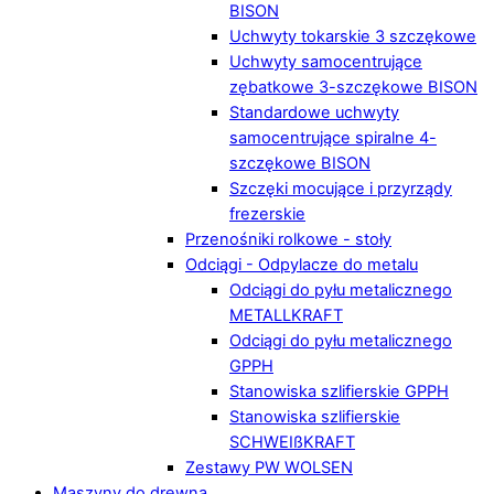
BISON
Uchwyty tokarskie 3 szczękowe
Uchwyty samocentrujące
zębatkowe 3-szczękowe BISON
Standardowe uchwyty
samocentrujące spiralne 4-
szczękowe BISON
Szczęki mocujące i przyrządy
frezerskie
Przenośniki rolkowe - stoły
Odciągi - Odpylacze do metalu
Odciągi do pyłu metalicznego
METALLKRAFT
Odciągi do pyłu metalicznego
GPPH
Stanowiska szlifierskie GPPH
Stanowiska szlifierskie
SCHWEIßKRAFT
Zestawy PW WOLSEN
Maszyny do drewna