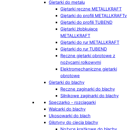
Giętarki do metalu
Giętarki ręczne METALLKRAFT
Giętarki do profili METALLKRAFTv
Giętarki do profili TUBEND
Giętarki żłobkujące
METALLKRAFT
Giętarki do rur METALLKRAFT
Giętarki do rur TUBEND
Ręczne giętarki obrotowe z
nożycami rolkowymi
Elektromechaniczne giętarki
obrotowe
Giętarki do blachy
Ręczne zaginarki do blachy
Silnikowe zaginarki do blachy
Spęczarko - rozciągarki
Walcarki do blachy
Ukosowarki do blach
Gilotyny do cięcia blachy
Nożyce krążkowe do blachy