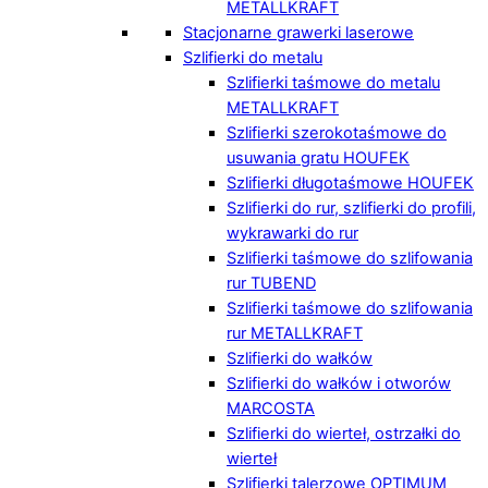
METALLKRAFT
Stacjonarne grawerki laserowe
Szlifierki do metalu
Szlifierki taśmowe do metalu
METALLKRAFT
Szlifierki szerokotaśmowe do
usuwania gratu HOUFEK
Szlifierki długotaśmowe HOUFEK
Szlifierki do rur, szlifierki do profili,
wykrawarki do rur
Szlifierki taśmowe do szlifowania
rur TUBEND
Szlifierki taśmowe do szlifowania
rur METALLKRAFT
Szlifierki do wałków
Szlifierki do wałków i otworów
MARCOSTA
Szlifierki do wierteł, ostrzałki do
wierteł
Szlifierki talerzowe OPTIMUM