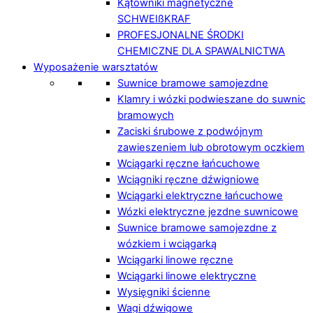
Kątowniki magnetyczne
SCHWEIßKRAF
PROFESJONALNE ŚRODKI
CHEMICZNE DLA SPAWALNICTWA
Wyposażenie warsztatów
Suwnice bramowe samojezdne
Klamry i wózki podwieszane do suwnic
bramowych
Zaciski śrubowe z podwójnym
zawieszeniem lub obrotowym oczkiem
Wciągarki ręczne łańcuchowe
Wciągniki ręczne dźwigniowe
Wciągarki elektryczne łańcuchowe
Wózki elektryczne jezdne suwnicowe
Suwnice bramowe samojezdne z
wózkiem i wciągarką
Wciągarki linowe ręczne
Wciągarki linowe elektryczne
Wysięgniki ścienne
Wagi dźwigowe