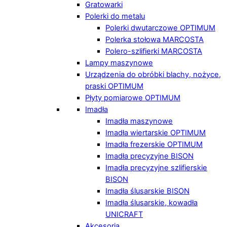
Gratowarki
Polerki do metalu
Polerki dwutarczowe OPTIMUM
Polerka stołowa MARCOSTA
Polero-szlifierki MARCOSTA
Lampy maszynowe
Urządzenia do obróbki blachy, nożyce,
praski OPTIMUM
Płyty pomiarowe OPTIMUM
Imadła
Imadła maszynowe
Imadła wiertarskie OPTIMUM
Imadła frezerskie OPTIMUM
Imadła precyzyjne BISON
Imadła precyzyjne szlifierskie
BISON
Imadła ślusarskie BISON
Imadła ślusarskie, kowadła
UNICRAFT
Akcesoria