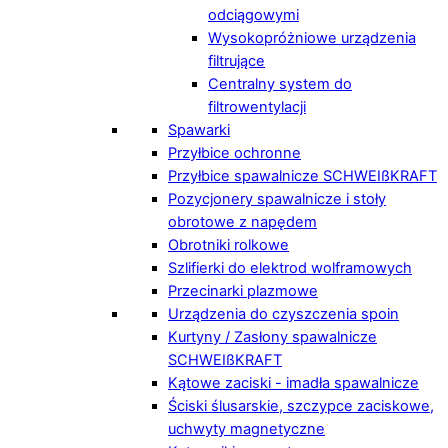
odciągowymi
Wysokopróżniowe urządzenia
filtrujące
Centralny system do
filtrowentylacji
Spawarki
Przyłbice ochronne
Przyłbice spawalnicze SCHWEIßKRAFT
Pozycjonery spawalnicze i stoły
obrotowe z napędem
Obrotniki rolkowe
Szlifierki do elektrod wolframowych
Przecinarki plazmowe
Urządzenia do czyszczenia spoin
Kurtyny / Zasłony spawalnicze
SCHWEIßKRAFT
Kątowe zaciski - imadła spawalnicze
Ściski ślusarskie, szczypce zaciskowe,
uchwyty magnetyczne