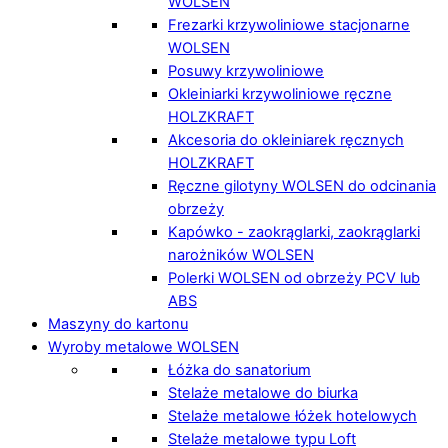
WOLSEN
Frezarki krzywoliniowe stacjonarne
WOLSEN
Posuwy krzywoliniowe
Okleiniarki krzywoliniowe ręczne
HOLZKRAFT
Akcesoria do okleiniarek ręcznych
HOLZKRAFT
Ręczne gilotyny WOLSEN do odcinania
obrzeży
Kapówko - zaokrąglarki, zaokrąglarki
narożników WOLSEN
Polerki WOLSEN od obrzeży PCV lub
ABS
Maszyny do kartonu
Wyroby metalowe WOLSEN
Łóżka do sanatorium
Stelaże metalowe do biurka
Stelaże metalowe łóżek hotelowych
Stelaże metalowe typu Loft