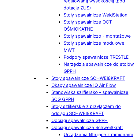
regulowaną wysokością (pod
dotacje ZUS)
Stoły spawalnicze WeldStation
Stoły spawalnicze OCT –
OŚMIOKĄTNE
Stoły spawalniczo - montażowe
Stoły spawalnicze modułowe
MWT
Podpory spawalnicze TRESTLE
Narzędzia spawalnicze do stołów
GPPH
Stoły spawalnicze SCHWEIßKRAFT
Okapy spawalnicze IQ Air Flow
Stanowiska szlifiersko - spawalnicze
SOG GPPH
Stoły szlifierskie z przyłączem do
odciągu SCHWEIßKRAFT
Odciągi spawalnicze GPPH
Odciągi spawalnicze Schweißkraft
Urządzenia filtrujące z ramionami