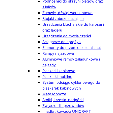
Podnośniki do skrzyni biegów oraz
silników
Żurawie, dźwigi warsztatowe
Stojaki zabezpieczające
Urządzenia blacharskie do karoserii
oraz lakieru
Urządzenia do mycia części
Ściągacze do sprężyn
Elementy do przemieszczania aut
Rampy najazdowe
Aluminiowe rampy załadunkowe i
najazdy
Piaskarki kabinowe
Piaskarki mobilne
System odciągu cyklonowego do
piaskarek kabinowych
Maty robocze
Stołki, krzesła, podpórki
Zwijadło dla przewodów
Imadła , kowadła UNICRAFT