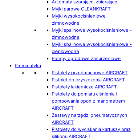
Automaty szorująco-zbierające
Myjki parowe CLEANKRAFT
Myjki wysokociśnieniowe -
zimnowodne
Myjki spalinowe wysokociśnieniowe -
zimnowodne
Myjki spalinowe wysokociśnieniowe -
ciepłowodne
Pompy ogrodowe zanurzeniowe
Pneumatyka
Pistolety przedmuchowe AIRCRAFT
Pistolet do czyszczenia AIRCRAFT
Pistolety lakiernicze AIRCRAFT
Pistolety do pomiaru ciśnienia i
pompowania opon z manometrem
AIRCRAFT
Zestawy narzędzi pneumatycznych
AIRCRAFT
Pistolety do wyciskania kartuszy oraz
silikonu AIRCRAFT