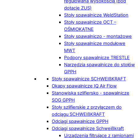
regulowaną wysokością (pod
dotacje ZUS)
Stoły spawalnicze WeldStation
Stoły spawalnicze OCT –
OŚMIOKĄTNE
Stoły spawalniczo - montażowe
Stoły spawalnicze modułowe
MWT
Podpory spawalnicze TRESTLE
Narzędzia spawalnicze do stołów
GPPH
Stoły spawalnicze SCHWEIßKRAFT
Okapy spawalnicze IQ Air Flow
Stanowiska szlifiersko - spawalnicze
SOG GPPH
Stoły szlifierskie z przyłączem do
odciągu SCHWEIßKRAFT
Odciągi spawalnicze GPPH
Odciągi spawalnicze Schweißkraft
Urządzenia filtrujące z ramionami