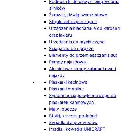
Podnośniki do skrzyni biegów oraz
silników
Żurawie, dźwigi warsztatowe
Stojaki zabezpieczające
Urządzenia blacharskie do karoserii
oraz lakieru
Urządzenia do mycia części
Ściągacze do sprężyn
Elementy do przemieszczania aut
Rampy najazdowe
Aluminiowe rampy załadunkowe i
najazdy
Piaskarki kabinowe
Piaskarki mobilne
System odciągu cyklonowego do
piaskarek kabinowych
Maty robocze
Stołki, krzesła, podpórki
Zwijadło dla przewodów
Imadła , kowadła UNICRAFT