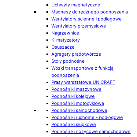
Uchwyty magnetyczne
Magnesy do ręcznego podnoszenia
Wentylatory ścienne i podłogowe
Wentylatory przemysłowe
Nagrzewnice
Klimatyzatory
Osuszacze
Agregaty prądotwórcze
Stoły podnośne
Wózki transportowe z funkcją
podnoszenia
Prasy warsztatowe UNICRAFT
Podnośniki maszynowe
Podnośniki kolejowe
Podnośniki motocyklowe
Podnośniki samochodowe
Podnośniki ruchome - podłogowe
Podnośniki słupkowe
Podnośniki nożycowe samochodowe