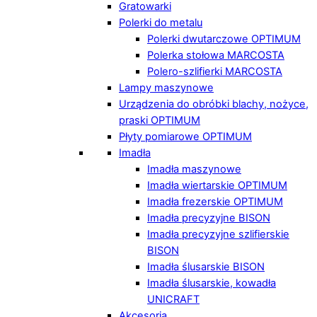
Gratowarki
Polerki do metalu
Polerki dwutarczowe OPTIMUM
Polerka stołowa MARCOSTA
Polero-szlifierki MARCOSTA
Lampy maszynowe
Urządzenia do obróbki blachy, nożyce,
praski OPTIMUM
Płyty pomiarowe OPTIMUM
Imadła
Imadła maszynowe
Imadła wiertarskie OPTIMUM
Imadła frezerskie OPTIMUM
Imadła precyzyjne BISON
Imadła precyzyjne szlifierskie
BISON
Imadła ślusarskie BISON
Imadła ślusarskie, kowadła
UNICRAFT
Akcesoria