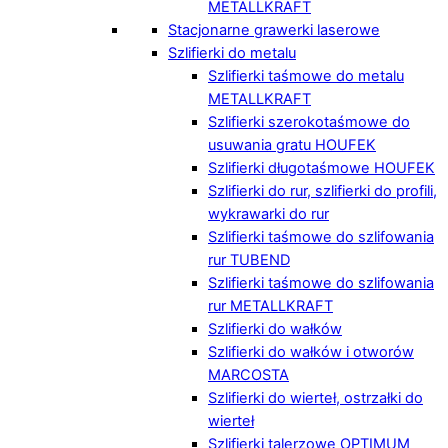
METALLKRAFT
Stacjonarne grawerki laserowe
Szlifierki do metalu
Szlifierki taśmowe do metalu
METALLKRAFT
Szlifierki szerokotaśmowe do
usuwania gratu HOUFEK
Szlifierki długotaśmowe HOUFEK
Szlifierki do rur, szlifierki do profili,
wykrawarki do rur
Szlifierki taśmowe do szlifowania
rur TUBEND
Szlifierki taśmowe do szlifowania
rur METALLKRAFT
Szlifierki do wałków
Szlifierki do wałków i otworów
MARCOSTA
Szlifierki do wierteł, ostrzałki do
wierteł
Szlifierki talerzowe OPTIMUM