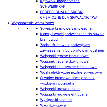
Kątowniki magnetyczne
SCHWEIßKRAF
PROFESJONALNE ŚRODKI
CHEMICZNE DLA SPAWALNICTWA
Wyposażenie warsztatów
Suwnice bramowe samojezdne
Klamry i wózki podwieszane do suwnic
bramowych
Zaciski śrubowe z podwójnym
zawieszeniem lub obrotowym oczkiem
Wciągarki ręczne łańcuchowe
Wciągniki ręczne dźwigniowe
Wciągarki elektryczne łańcuchowe
Wózki elektryczne jezdne suwnicowe
Suwnice bramowe samojezdne z
wózkiem i wciągarką
Wciągarki linowe ręczne
Wciągarki linowe elektryczne
Wysięgniki ścienne
Wagi dźwigowe