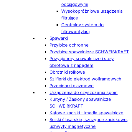
odciągowymi
Wysokopróżniowe urządzenia
filtrujące
Centralny system do
filtrowentylacji
Spawarki
Przyłbice ochronne
Przyłbice spawalnicze SCHWEIßKRAFT
Pozycjonery spawalnicze i stoły
obrotowe z napędem
Obrotniki rolkowe
Szlifierki do elektrod wolframowych
Przecinarki plazmowe
Urządzenia do czyszczenia spoin
Kurtyny / Zasłony spawalnicze
SCHWEIßKRAFT
Kątowe zaciski - imadła spawalnicze
Ściski ślusarskie, szczypce zaciskowe,
uchwyty magnetyczne