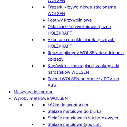
WOLSEN
Frezarki krzywoliniowe stacjonarne
WOLSEN
Posuwy krzywoliniowe
Okleiniarki krzywoliniowe ręczne
HOLZKRAFT
Akcesoria do okleiniarek ręcznych
HOLZKRAFT
Ręczne gilotyny WOLSEN do odcinania
obrzeży
Kapówko - zaokrąglarki, zaokrąglarki
narożników WOLSEN
Polerki WOLSEN od obrzeży PCV lub
ABS
Maszyny do kartonu
Wyroby metalowe WOLSEN
Łóżka do sanatorium
Stelaże metalowe do biurka
Stelaże metalowe łóżek hotelowych
Stelaże metalowe typu Loft