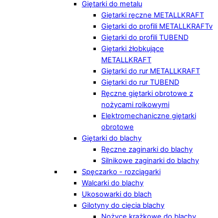
Giętarki do metalu
Giętarki ręczne METALLKRAFT
Giętarki do profili METALLKRAFTv
Giętarki do profili TUBEND
Giętarki żłobkujące
METALLKRAFT
Giętarki do rur METALLKRAFT
Giętarki do rur TUBEND
Ręczne giętarki obrotowe z
nożycami rolkowymi
Elektromechaniczne giętarki
obrotowe
Giętarki do blachy
Ręczne zaginarki do blachy
Silnikowe zaginarki do blachy
Spęczarko - rozciągarki
Walcarki do blachy
Ukosowarki do blach
Gilotyny do cięcia blachy
Nożyce krążkowe do blachy