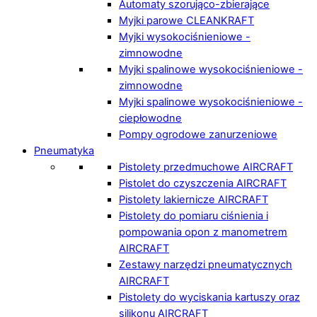
Automaty szorująco-zbierające
Myjki parowe CLEANKRAFT
Myjki wysokociśnieniowe -
zimnowodne
Myjki spalinowe wysokociśnieniowe -
zimnowodne
Myjki spalinowe wysokociśnieniowe -
ciepłowodne
Pompy ogrodowe zanurzeniowe
Pneumatyka
Pistolety przedmuchowe AIRCRAFT
Pistolet do czyszczenia AIRCRAFT
Pistolety lakiernicze AIRCRAFT
Pistolety do pomiaru ciśnienia i
pompowania opon z manometrem
AIRCRAFT
Zestawy narzędzi pneumatycznych
AIRCRAFT
Pistolety do wyciskania kartuszy oraz
silikonu AIRCRAFT