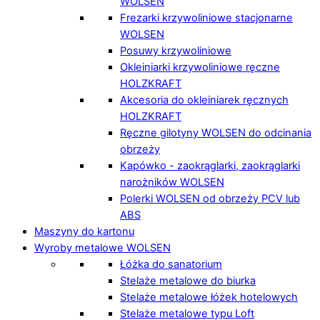
WOLSEN
Frezarki krzywoliniowe stacjonarne
WOLSEN
Posuwy krzywoliniowe
Okleiniarki krzywoliniowe ręczne
HOLZKRAFT
Akcesoria do okleiniarek ręcznych
HOLZKRAFT
Ręczne gilotyny WOLSEN do odcinania
obrzeży
Kapówko - zaokrąglarki, zaokrąglarki
narożników WOLSEN
Polerki WOLSEN od obrzeży PCV lub
ABS
Maszyny do kartonu
Wyroby metalowe WOLSEN
Łóżka do sanatorium
Stelaże metalowe do biurka
Stelaże metalowe łóżek hotelowych
Stelaże metalowe typu Loft