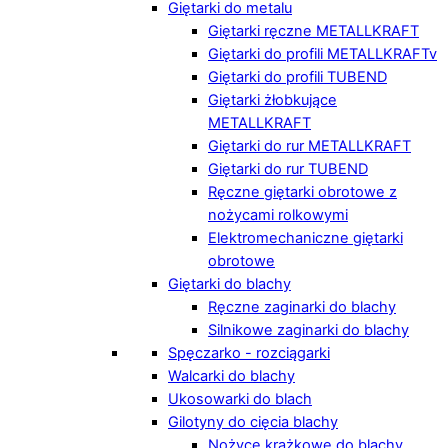
Giętarki do metalu
Giętarki ręczne METALLKRAFT
Giętarki do profili METALLKRAFTv
Giętarki do profili TUBEND
Giętarki żłobkujące
METALLKRAFT
Giętarki do rur METALLKRAFT
Giętarki do rur TUBEND
Ręczne giętarki obrotowe z
nożycami rolkowymi
Elektromechaniczne giętarki
obrotowe
Giętarki do blachy
Ręczne zaginarki do blachy
Silnikowe zaginarki do blachy
Spęczarko - rozciągarki
Walcarki do blachy
Ukosowarki do blach
Gilotyny do cięcia blachy
Nożyce krążkowe do blachy