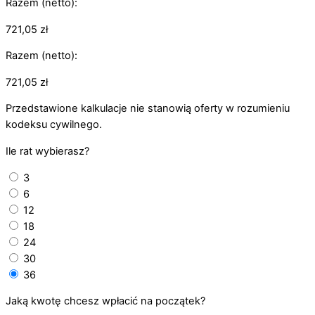
Razem (netto):
721,05
zł
Razem (netto):
721,05
zł
Przedstawione kalkulacje nie stanowią oferty w rozumieniu
kodeksu cywilnego.
Ile rat wybierasz?
3
6
12
18
24
30
36
Jaką kwotę chcesz wpłacić na początek?