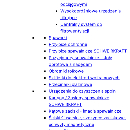
odciągowymi
Wysokopróżniowe urządzenia
filtrujące
Centralny system do
filtrowentylacji
Spawarki
Przyłbice ochronne
Przyłbice spawalnicze SCHWEIßKRAFT
Pozycjonery spawalnicze i stoły
obrotowe z napędem
Obrotniki rolkowe
Szlifierki do elektrod wolframowych
Przecinarki plazmowe
Urządzenia do czyszczenia spoin
Kurtyny / Zasłony spawalnicze
SCHWEIßKRAFT
Kątowe zaciski - imadła spawalnicze
Ściski ślusarskie, szczypce zaciskowe,
uchwyty magnetyczne