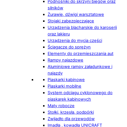
Podnośniki do skrzyni biegów oraz
silników
Żurawie, dźwigi warsztatowe
Stojaki zabezpieczające
Urządzenia blacharskie do karoserii
oraz lakieru
Urządzenia do mycia części
Ściągacze do sprężyn
Elementy do przemieszczania aut
Rampy najazdowe
Aluminiowe rampy załadunkowe i
najazdy
Piaskarki kabinowe
Piaskarki mobilne
System odciągu cyklonowego do
piaskarek kabinowych
Maty robocze
Stołki, krzesła, podpórki
Zwijadło dla przewodów
Imadła , kowadła UNICRAFT