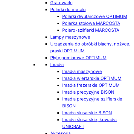
Gratowarki
Polerki do metalu
Polerki dwutarczowe OPTIMUM
Polerka stołowa MARCOSTA
Polero-szlifierki MARCOSTA
Lampy maszynowe
Urządzenia do obróbki blachy, nożyce,
praski OPTIMUM
Płyty pomiarowe OPTIMUM
Imadła
Imadła maszynowe
Imadła wiertarskie OPTIMUM
Imadła frezerskie OPTIMUM
Imadła precyzyjne BISON
Imadła precyzyjne szlifierskie
BISON
Imadła ślusarskie BISON
Imadła ślusarskie, kowadła
UNICRAFT
Akcesoria