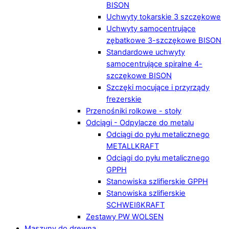
BISON
Uchwyty tokarskie 3 szczękowe
Uchwyty samocentrujące
zębatkowe 3-szczękowe BISON
Standardowe uchwyty
samocentrujące spiralne 4-
szczękowe BISON
Szczęki mocujące i przyrządy
frezerskie
Przenośniki rolkowe - stoły
Odciągi - Odpylacze do metalu
Odciągi do pyłu metalicznego
METALLKRAFT
Odciągi do pyłu metalicznego
GPPH
Stanowiska szlifierskie GPPH
Stanowiska szlifierskie
SCHWEIßKRAFT
Zestawy PW WOLSEN
Maszyny do drewna