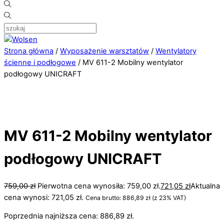
Strona główna
/
Wyposażenie warsztatów
/
Wentylatory
ścienne i podłogowe
/ MV 611-2 Mobilny wentylator
podłogowy UNICRAFT
MV 611-2 Mobilny wentylator
podłogowy UNICRAFT
759,00
zł
Pierwotna cena wynosiła: 759,00 zł.
721,05
zł
Aktualna
cena wynosi: 721,05 zł.
Cena brutto:
886,89
zł
(z 23% VAT)
Poprzednia najniższa cena:
886,89
zł
.