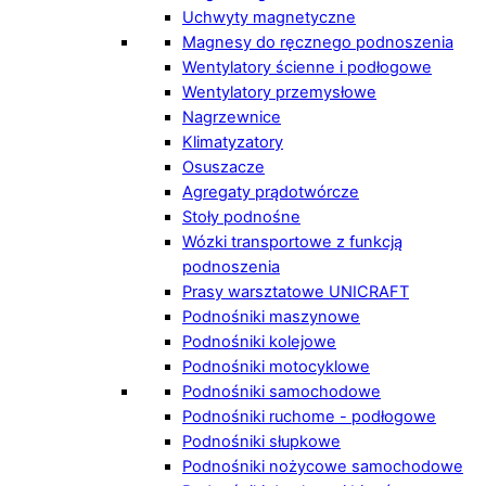
Uchwyty magnetyczne
Magnesy do ręcznego podnoszenia
Wentylatory ścienne i podłogowe
Wentylatory przemysłowe
Nagrzewnice
Klimatyzatory
Osuszacze
Agregaty prądotwórcze
Stoły podnośne
Wózki transportowe z funkcją
podnoszenia
Prasy warsztatowe UNICRAFT
Podnośniki maszynowe
Podnośniki kolejowe
Podnośniki motocyklowe
Podnośniki samochodowe
Podnośniki ruchome - podłogowe
Podnośniki słupkowe
Podnośniki nożycowe samochodowe