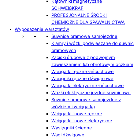
Kątowniki magnetyczne
SCHWEIßKRAF
PROFESJONALNE ŚRODKI
CHEMICZNE DLA SPAWALNICTWA
Wyposażenie warsztatów
Suwnice bramowe samojezdne
Klamry i wózki podwieszane do suwnic
bramowych
Zaciski śrubowe z podwójnym
zawieszeniem lub obrotowym oczkiem
Wciągarki ręczne łańcuchowe
Wciągniki ręczne dźwigniowe
Wciągarki elektryczne łańcuchowe
Wózki elektryczne jezdne suwnicowe
Suwnice bramowe samojezdne z
wózkiem i wciągarką
Wciągarki linowe ręczne
Wciągarki linowe elektryczne
Wysięgniki ścienne
Wagi dźwigowe