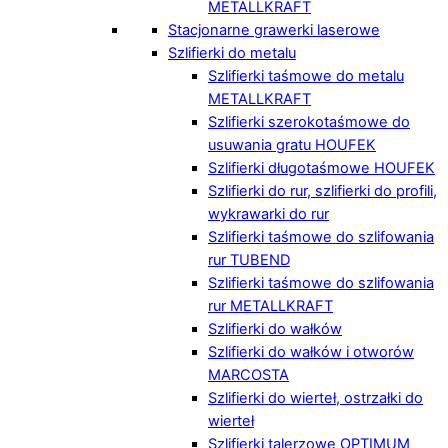
METALLKRAFT
Stacjonarne grawerki laserowe
Szlifierki do metalu
Szlifierki taśmowe do metalu
METALLKRAFT
Szlifierki szerokotaśmowe do
usuwania gratu HOUFEK
Szlifierki długotaśmowe HOUFEK
Szlifierki do rur, szlifierki do profili,
wykrawarki do rur
Szlifierki taśmowe do szlifowania
rur TUBEND
Szlifierki taśmowe do szlifowania
rur METALLKRAFT
Szlifierki do wałków
Szlifierki do wałków i otworów
MARCOSTA
Szlifierki do wierteł, ostrzałki do
wierteł
Szlifierki talerzowe OPTIMUM