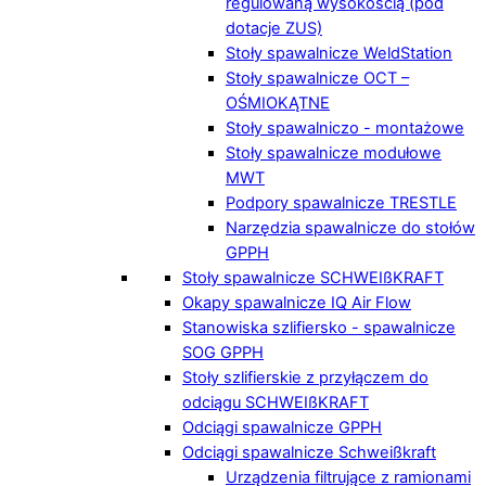
regulowaną wysokością (pod
dotacje ZUS)
Stoły spawalnicze WeldStation
Stoły spawalnicze OCT –
OŚMIOKĄTNE
Stoły spawalniczo - montażowe
Stoły spawalnicze modułowe
MWT
Podpory spawalnicze TRESTLE
Narzędzia spawalnicze do stołów
GPPH
Stoły spawalnicze SCHWEIßKRAFT
Okapy spawalnicze IQ Air Flow
Stanowiska szlifiersko - spawalnicze
SOG GPPH
Stoły szlifierskie z przyłączem do
odciągu SCHWEIßKRAFT
Odciągi spawalnicze GPPH
Odciągi spawalnicze Schweißkraft
Urządzenia filtrujące z ramionami