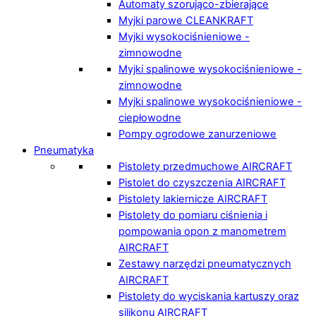
Automaty szorująco-zbierające
Myjki parowe CLEANKRAFT
Myjki wysokociśnieniowe -
zimnowodne
Myjki spalinowe wysokociśnieniowe -
zimnowodne
Myjki spalinowe wysokociśnieniowe -
ciepłowodne
Pompy ogrodowe zanurzeniowe
Pneumatyka
Pistolety przedmuchowe AIRCRAFT
Pistolet do czyszczenia AIRCRAFT
Pistolety lakiernicze AIRCRAFT
Pistolety do pomiaru ciśnienia i
pompowania opon z manometrem
AIRCRAFT
Zestawy narzędzi pneumatycznych
AIRCRAFT
Pistolety do wyciskania kartuszy oraz
silikonu AIRCRAFT