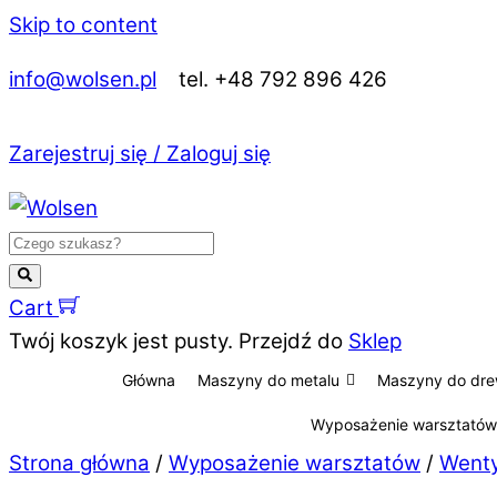
Skip to content
info@wolsen.pl
tel. +48 792 896 426
Zarejestruj się / Zaloguj się
Cart
Twój koszyk jest pusty. Przejdź do
Sklep
Główna
Maszyny do metalu
Maszyny do dr
Wyposażenie warsztatów
Strona główna
/
Wyposażenie warsztatów
/
Wenty