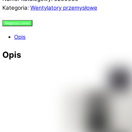
Kategoria:
Wentylatory przemysłowe
Negocjuj cenę!
Opis
Opis